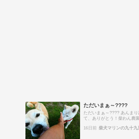
ただいまぁ～????
ただいまぁ～???? あん
て、ありがとう！柴わん農園の
ウリ、１５本目の水ナス、
16日前
柴犬マリンの九十九
菜…