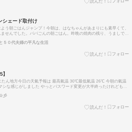
ンシェード取付け
はよう朝ごはんジャンプ！今朝は、はなちゃんがあまりにも素早くて、
れませんでした。パパごんの朝ごはん。昨晩の焼肉の残り、うましでし
付きました。ミニトマト、だいぶ枯れかけてますが、まだ、緑の実がた
と５０代夫婦の平凡な生活
5】
日 ノエたん地方今日の天氣予報は 最高氣温 30℃最低氣温 26℃ 今朝の氣温
しマシな感じがしました やっとパスワード変更が大半終ったけれどもう
ろ・・・???? かなり暑くなってきて お弁当作…
☆彡