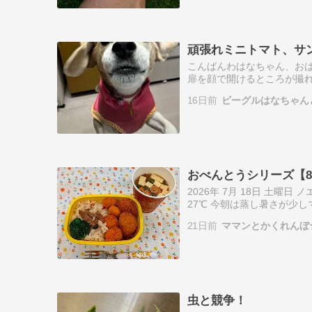
頑張れミニトマト、サ
こんばんわはなちゃん、お
扉を顔で開けるところが撮
た。山いも＆きゅうりが片
16日前
ビーグルはなちゃん
くさん。頑張れ～…
おべんとうシリーズ【8
2026年 7月 18日 土曜
27℃ 今朝は蒸し暑さが少
少し見直さないとです そろそ
21日前
ママンとかくれんぼ
虫と競争！