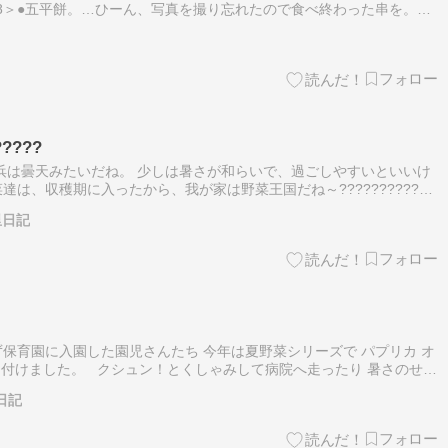
28＞●五平餅。…ひーん、写真を撮り忘れたので食べ終わった串を。ご
いな状態にしたものを串にさして囲炉裏で焼き、ごま味噌をつけて焼き
????
浜は曇天みたいだね。 少しは暑さが和らいで、過ごしやすいといいけ
は、収穫期に入ったから、我が家は野菜王国だね～????????????
トにシシトウ。 まもなくオクラも採れ始めるよ！とぉちゃんが戻っ
里日記
ず保育園に入園した園児さんたち 今年は夏野菜シリーズで パプリカ オ
と名付けました。 クシュン！とくしゃみして病院へ走ったり 暑さのせい
院へ走ったり そんなこともありつつ 先輩たちから猫社会のルー…
日記