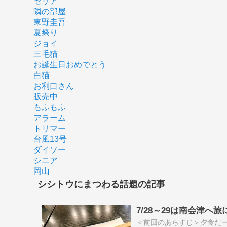
セリア
隣の部屋
東野圭吾
夏祭り
ジョイ
三毛猫
お誕生日おめでとう
白猫
お利口さん
販売中
もふもふ
アラーム
トリマー
台風13号
ダイソー
シニア
岡山
シシトウにまつわる話題の記事
7/28～29は南会津へ
＜前回のあらすじ＞夕食だ