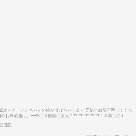
まり舐めると、とぉちゃんの腕が溶けちゃうよ～ 元気でお留守番してくれ
お野菜達は、一斉に収穫期に突入 ????????????２８本目のキュ
４本目のししとう、そして５３個目のミニトマトです。みんな、お野
里日記