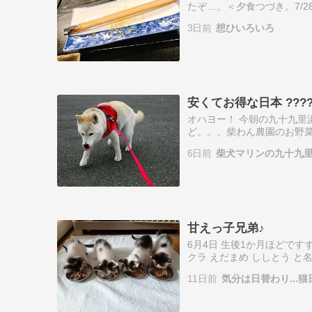
たぞ…。＜夕食つづき。7/
飯を半分潰しておはぎみた
3日前
想ひいろいろ
上げたもの。…
安くてお得な日本 ????
オハヨー！ 今朝の九十九里
ど。。。柴わん農園のお野菜達
キュウリに水ナス、ミニトマ
6日前
柴犬マリンの九十九
たら…
甘えっ子兄弟♪
6月4日 生後1か月ほどです
クラ えだまめ ししとう 
なのか何度か嘔吐してまた病
11日前
気分は日替わり...猫