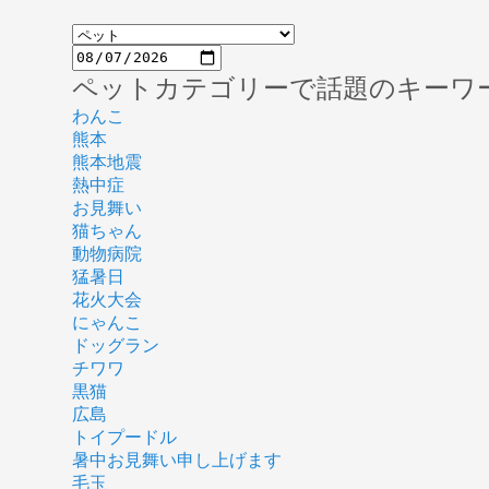
ペットカテゴリーで話題のキーワ
わんこ
熊本
熊本地震
熱中症
お見舞い
猫ちゃん
動物病院
猛暑日
花火大会
にゃんこ
ドッグラン
チワワ
黒猫
広島
トイプードル
暑中お見舞い申し上げます
毛玉