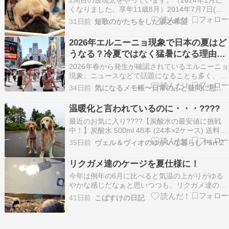
種類がどんど…
くなりました。享年11歳8月）2014年7月7日(月)
朝の散歩で、車の下を嗅いでます、またネコがい
31日前
短歌のかたちをした涙と希望
たのでしょうか。夕方は父さんも一緒に図書館へ
散歩代わりに行きました。6時ごろなのですが、
2026年エルニーニョ現象で日本の夏はど
暑いのでカートに乗せて。退屈して指舐めして
うなる？冷夏ではなく猛暑になる理由を
い…
解説！
2026年春から発生が確認されているエルニーニョ
現象。ニュースなどで話題になることも多く、今
年の天候にどのような変化をもたらすのか気にな
34日前
気になるメモ帳〜日常のふと疑問に思うことを解説〜
るところです。 とくに「今年の夏はどうなるの
か」「エルニーニョ現象は冷夏になると聞いたけ
温暖化と言われているのに・・・????
ど、なぜ暑いと言われているのか」といった疑問
最近のお気に入り????【炭酸水の最安値に挑戦
や、日本への…
中！】炭酸水 500ml 48本 (24本×2ケース) 送料無
料※一部地域除く 強炭酸 炭酸 無糖 OZA SODA
35日前
ヴェル＆ヴィオのゆかいな暮らし Part２
プレーン レモン ピンクグレープフルーツ ライム
割り材 箱買い まとめ買い ライフドリンクカンパ
リクガメ達のケージを夏仕様に！
ニー LIFEDR…
今年は例年の6月に比べると気温の上がりがゆる
やかな感じだなぁと思いつつも、リクガメ達のケ
ージの温度計を見ると朝でも24～26℃、天気のい
41日前
こばすけの日記
い昼間だと29℃位になっている時もある。
・・・これなら、保温電球外しても大丈夫か
な！！ ほとんど稼働してなかったですが、60W