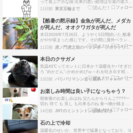
って喜ぶアホな国 出来の悪い総理は引退の道スト
ップ温暖化 真剣に考えてる国はいない ゼロ先延
11日前
東京五輪まで
ばし 経済発展第一 １００年先はどうでもいい 今
が大事地球の運命は決まった いずれは地球消滅人
【酷暑の黙示録】金魚が死んだ、メダカ
類滅亡
が死んだ、オオクワガタが死んだ
本日2026年7月26日、ようやく5日間続いた 酷暑
がやや収まった感じです。その間に屋外ベランダ
にいるメダカの親たちは全滅、玉サバ金魚は3匹
11日前
虎ノ門虎之助のベランダ・ラボラトリー ft.メダカ
が★になり、今年羽化したばかりのオオクワガタ
のオスも1匹が★になってしまいました。酷暑対
本日のクサガメ
策をしましたが、あまり効果がなかったようで
気温40℃ってホントに日本か？温暖化ヤバすぎだ
す。近年で…
ろ ”めかどん”↓かめかめぴゅ～れを吐き出す程い
っぱい食べてからの、水槽外散歩。今日も水替え
13日前
バリバリマシン走り屋系！Ｔｅａｍ ＨＥＡＴ ＵＰ！
中に噛み付きに接近してきやがって・・・・ ”は
な”↓今日は撒いた量完食。相変わらずカメラ向け
お楽しみ時間は良い子になっちゃう？
たら逃げようとするなぁ・・・・目線あった一瞬
朝食後のお楽しみはね 父たんからりんご????一
がな…
切れ 待て も 良し も出来るのね 食べ物が絡まな
いと待てって言っても聞こえないふりするのは誰
14日前
JRTのミントントンは猫が好き
だ？ オヤツもらったら後は朝寝ですか????
HIMARIのバイオリン演奏を聴きながら眠りにつ
石の上で冷却
くなんて贅沢なひとときですね〜???? と…
温暖化のせいか、世界中で猛暑となっており、ヨ