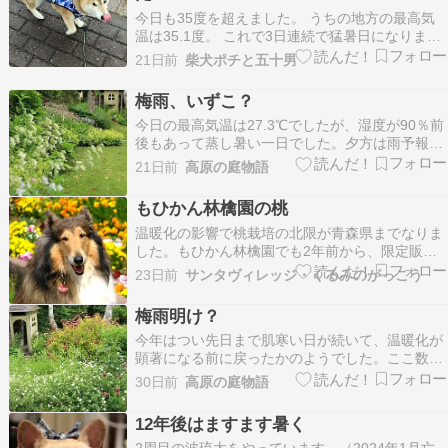
今日も35度を超えました。 うちの地方の最高気
温は35.1度。 これで3日連続で猛暑日になりまし
た。 梅雨明け前に、こんなに暑い日が続くのは珍
21日前
柴犬ポチと五十男
しいことだと思います。 やはり年々、温暖化が進
んでいるのでしょうね。 そして、予報通り、今日
梅雨、いずこ？
は関東の各地でゲリラ雷雨に見舞われました。
今日の最高気温は27.3℃でしたが、湿度が90％前
う…
後もあって蒸し暑い一日でした。夕方は雨予報が
出ていたので、９日ぶりの雨に期待したのです
21日前
高原の庭物語
が、結局、一滴も降らずじまいでした。 ↑いろん
な種類の宿根草が咲き出して、花やかな季節を迎
もひかん林檎園の桃
えています。 ↑バレリーナは今年もよく咲きまし
温暖化の影響で桃栽培の北限が青森県までなりま
た。 …
した。もひかん林檎園でも2年前から、限定販売
をするようになりました。無肥料なので、すっき
23日前
サンタヴィレッジ・くるみのがっこう
りとした甘さで、とても美味しいです。まもな
く、限定販売を開始致します。#もひかん林檎園
梅雨明け？
の桃YouTube でお気に入りの動画や音楽を楽し
今年はつい先日まで肌寒い日が続いて、温暖化が
み、オリジ…
顕著になる前に戻ったかのようでした。ここ数日
で、ようやく夏の空気を感じられるようになり、
30日前
高原の庭物語
今日は今年初めて、半袖ですごしました。明日か
らはさらに気温が上がっていくようなので、七夕
12年後はますます暑く
の今日が梅雨明けになるかもしれません。 ↑花の
2周目の波琉太をやっています。（2024年1月亡