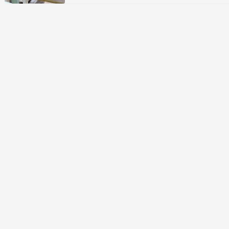
た。 これでお日様を遮られる・・・と、思ったの
ですが 今日は曇りでお日様は隠れています。 雨
だと…