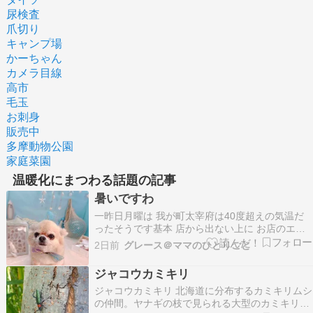
尿検査
爪切り
キャンプ場
かーちゃん
カメラ目線
高市
毛玉
お刺身
販売中
多摩動物公園
家庭菜園
温暖化にまつわる話題の記事
暑いですわ
一昨日月曜は 我が町太宰府は40度超えの気温だ
ったそうです基本 店から出ない上に お店のエア
コンは馬力が強いので すぐに冷えすぎてしまいま
2日前
グレース＠ママのひとりごと
すなので トイレに行くのに 店を出て 廊下に出る
と世間は暑いと自覚するのですが普段はエアコン
ジャコウカミキリ
が効きすぎて 寒いと感じたりします本当に世界中
ジャコウカミキリ 北海道に分布するカミキリムシ
が温…
の仲間。ヤナギの枝で見られる大型のカミキリム