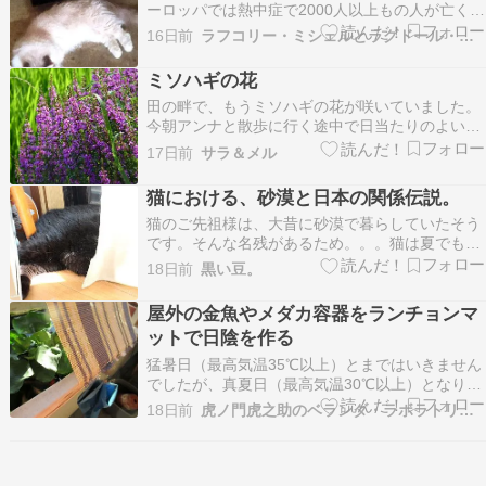
ーロッパでは熱中症で2000人以上もの人が亡くな
ったそうです。日本でも、昨日は40℃を超えた地
16日前
ラフコリー・ミシェルとラグドール・テオ
点が複数個所あったようです。河口湖は避暑地で
すが、それでも気温は高くなっており、日中は
ミソハギの花
30℃前後に達しています。そのせいか、テオも
田の畔で、もうミソハギの花が咲いていました。
「暑い」と感…
今朝アンナと散歩に行く途中で日当たりのよい田
の畔に濃いピンクの花が群れ咲いていることに気
17日前
サラ＆メル
づき、車から降りて近寄ってみるとミソハギの花
でした。昨年まではこの畦には見られず、少し離
猫における、砂漠と日本の関係伝説。
れた清水が湧き出る林縁で群れ咲いていました
猫のご先祖様は、大昔に砂漠で暮らしていたそう
が、誰かがその一…
です。そんな名残があるため。。。猫は夏でも日
向ぼっこをするのです。駄菓子菓子。近年の地球
18日前
黒い豆。
温暖化は、大昔の砂漠よりもはるかに暑い環境を
作り出し。もはや猫が日向ぼっこできる温度を超
屋外の金魚やメダカ容器をランチョンマ
えてしまったのです。『もうだめだ、暑くて死
ットで日陰を作る
ぬ』限界を超える暑…
猛暑日（最高気温35℃以上）とまではいきません
でしたが、真夏日（最高気温30℃以上）となり、
急に夏の暑さになりました。しかしながら、関東
18日前
虎ノ門虎之助のベランダ・ラボラトリー ft.メダカ
地方の梅雨は明けておらず、雲が多く、雨も降っ
たりしていましたが、本日19日は強い日差しで猛
暑か思った次第です。梅雨はいよいよ明日20日で
も明けそ…