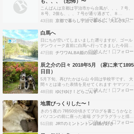
も、、、（恐怖）〜
こんばんは京都は宇治市から台風が、、、７号、
８号、2個も、、、７号が通り過ぎて、８
号、、、しかも、台風７号と、８号が、合体して
43日前
京都で暮らし宇治で暮らし、大工さんブログ
さらに大型の台風に、、、なる可能性もある
と、、蓬莱お天気マンが言ってたな、、、台風が
白馬へ
合体するなんて今まで知らなかった、、、理論的
日にちが空いてしまいました遡りますが、ゴール
にはありうるよな、、、夕方…
デンウィーク直前に白馬へ行ってきました今回は
接待でしたけど、滑るのが目的ではなかったんで
47日前
チワワALBA姫の日記
すお花見です????白馬の桜はゴールデンウィーク
が満開だったのですが、温暖化の影響なんでしょ
辰之介の日々 2018年5月 （家に来て1895
うね5月は微妙なので4月に行ったんです雪も例年
日目）
になくな…
5月下旬、再びたかはら山 今回は学校平です。 大
間々とは違った表情を見せてくれます ヤマツツジ
が見事に咲いておりました まだこの頃は5月下旬
48日前
ゆけゆけ！どらごんず
に見頃だったの。温暖化の影響で今はもう散っち
ゃってますね・・・。 たかはら山は涼しいからご
地震びっくりした〜！
機嫌さん レンゲツツジも咲いていました。 この
きのう夜の 7時50分頃さてブログを書こうかなと
頃は…
パソコンの前に座った途端 グラグラグラッと揺れ
ました 結構強い揺れ???? でも物が落ちて来たり
51日前
JRTのミントントンは猫が好き
倒れたりって事はなくじきに収まりました????
すぐに地震情報を見たらミント地方は震度４ 揺れ