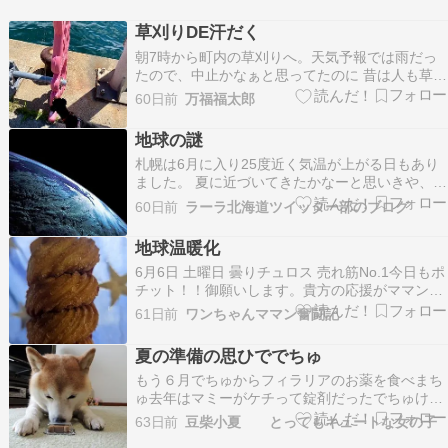
草刈りDE汗だく
朝7時から町内の草刈りへ。天気予報では雨だっ
たので、中止かなぁと思ってたのに 昔は人も草刈
り範囲も多く、人海戦術のガチ草刈りでしたが今
60日前
万福福太郎
は人も減り、草刈り範囲も狭くなり事前に草刈機
で刈られてるのや、ゴミを集めるくらいです。 母
地球の謎
が日曜日は仕事だったので、20歳の頃から行って
札幌は6月に入り25度近く気温が上がる日もあり
ますわ。…
ました。 夏に近づいてきたかなーと思いきや、今
週はまた寒気がやってくるようで、 また暖房をつ
60日前
ラーラ北海道ツイッター部のブログ
けなければならないくらい気温が下がっていま
す。 ですが再来週からはまた暖かくなるという予
地球温暖化
報が出ているので、どうも落ち着かない感じで
6月6日 土曜日 曇りチュロス 売れ筋No.1今日もポ
す。。 …
チット！！御願いします。貴方の応援がママンの
元気！！！ ごきげんよう～ママンです今日は次男
61日前
ワンちゃんママン奮闘記
が出張でお留守。 久し振りにパパさんと二人の朝
でした☀️「昼ご飯はいらないよ～」って言うか
夏の準備の思ひででちゅ
ら。。12時からフリータイムの予約も入ってい
もう６月でちゅからフィラリアのお薬を食べまち
る…
ゅ去年はマミーがケチって錠剤だったでちゅけど
錠剤はワタチがペッてしちゃうからオヤツ型でち
63日前
豆柴小夏 とってもキュートな女の子
ゅ食べることしか楽しみがないんでちゅから食べ