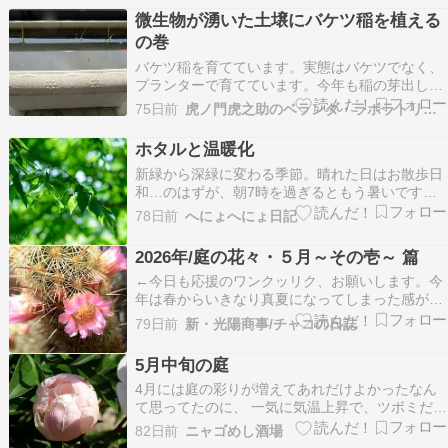
微生物が湧いた土壌にバケツ稲を植える
の巻
バケツ稲を育てています。実態はバケツでなく、
プランターで育てています。今年も稲の芽出しを
行い、植えれる程度には育ちましたので、プラン
75日前
虎ノ門虎之助のベランダ・ラボラトリー ft.メダカ
ターに植え替えることにしました。温暖化が進ん
でいますので、このプランターへの植え替えは
ホタルと温暖化
年々早くなっている気がします。4月にプランタ
新緑から深緑に変わる季節。晴れた日はお散歩日
ーに水を張り、田土…
和…のはずが、朝7時を過ぎるともう暑いです。
そろそろ朝ごはん前の早朝散歩に切り替えなけれ
78日前
へにょへにょ日記
ばいけないかな。まだ夏じゃないはずなんですけ
ども。 父が、「もうホタルが飛んでる」と言うの
2026年/庭の花々・５月～その壱～ 篇
で、母と一緒に歩いて3分の近所のホタルスポッ
←今日も応援のワンクッリク、お願いします。今
トへ。昨夜は…
年は春からいきなり真夏になってしまった感が強
いんだよな。５月半ばで30℃に迫る気温って、確
79日前
新・光陽商事/チャコの日誌
実に地球温暖化が進んでい
5月中旬の庭
4月には庭の彩りが増えてあれだけよかったなん
て思ってたのに、 一気に気温上昇で、ツボミだっ
た花は満開でいい瞬間を取り損ねた 温暖化のせい
82日前
ニャゴめし酒場
だな、植物も気候が変わって順応するのが大変だ