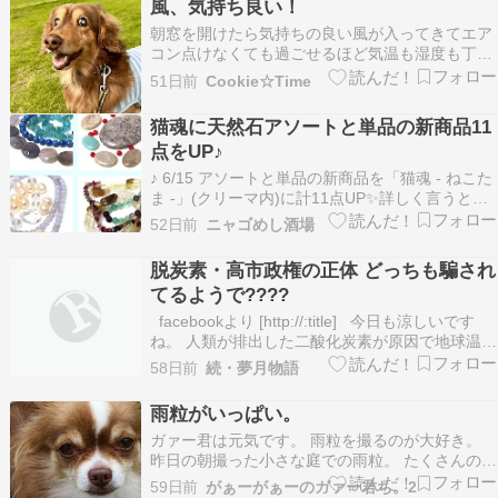
風、気持ち良い！
も大き目だったけど時間が少し長く感じたの…
朝窓を開けたら気持ちの良い風が入ってきてエア
コン点けなくても過ごせるほど気温も湿度も丁度
良い！！ 朝晩の風も少しひんやりとして冷たさを
51日前
Cookie☆Time
感じるほど 今年はエルニーニョ現象が発生して例
年だと冷夏になるはずが温暖化の影響などで […]
猫魂に天然石アソートと単品の新商品11
点をUP♪
♪ 6/15 アソートと単品の新商品を「猫魂 - ねこた
ま -」(クリーマ内)に計11点UP✨詳しく言うとア
ソート7点、久しぶりに単品4点 6月なのに夏のよ
52日前
ニャゴめし酒場
うな暑さで、せめて商品はそれらしく爽やかなカ
ラーに仕上げたかった 個人的に、冬は寒さで体の
脱炭素・高市政権の正体 どっちも騙され
表面的に負けて嫌だけど、夏は熱中症…
てるようで????
facebookより [http://:title] 今日も涼しいです
ね。 人類が排出した二酸化炭素が原因で地球温暖
化が進んでいる、 と騒がれ始めた時から疑問なの
58日前
続・夢月物語
ですが 浴室乾燥機をガンガン回しても風呂の水温
は殆ど上がりません。 しかし、現在の地球では海
雨粒がいっぱい。
水温が上がってい…
ガァー君は元気です。 雨粒を撮るのが大好き。
昨日の朝撮った小さな庭での雨粒。 たくさんの雨
粒。 春は水不足になるのではないかと言われたほ
59日前
がぁーがぁーのガァー君ち。2