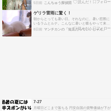
シです。 手で摑まえると麝香臭を発するので夏に
5日前
こんちゅう探偵団
なると嗅ぎたくなります。 河川敷のヤナギの生
える明るい環境で見られます。 ゴマダラカミキ
ゲリラ雷雨に驚く！
リ ジャコウカミキリを探していると必ず見られ
朝からとっても暑い日。それなのに、暑い窓際に
る…
いるラムとルナ。こんなに暑いと蝶もやって来な
いかも。2時間後、急に真っ暗になって雨が降り
8日前
マンチカンの「短足だっていいじゃん」
出した。急な変化でレオンとラムが外をガン見！
時々突風も吹き、雷も遠くで聞こえる。↓Youtube
ショート動画雨が急に降り出し雷も鳴ってるの
で、ちょっ…
7-27
月曜日どこまで落ちる 円安自国の貨幣価値が下が