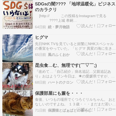
物はあまりケチらないでほしいでちゅ「半年分を
SDGsの闇???? 「地球温暖化」ビジネス
考えると結構な出費なのよ」「血液検査もしない
のカラクリ
といけないからね…
[http:// この投稿をInstagramで見る
????上城 孝嗣
Takatsugu.Kamijou(@taka_peace369)がシェアし
64日前
続・夢月物語
た投稿 ] taka_peace369 「地球温暖化…
ヒグマ
先日NHK TVを見ていると頻繁にNHKスペシャル
の番宣をやっていた。「ヒグマ 異変の海に生き
る」というタイトルで ヒグマの行動を１年通して
65日前
風のふくおか
記録したというハイライト映像が流れていた。ほ
ほう、よく撮影できたなぁ、、と番宣に釣られて
昆虫食…む、無理です(￣▽￣;)
指定されたオンエア日時に視聴した。場所は知床
『改めて…「自己紹介」病名追記…父親追記あ
半島世界…
り』おはようワン今日は、☀の愛媛県ですが、皆
様、心に体調は、大丈夫ですか改めて…自己紹介
68日前
ハートのクロン
を作る事にしました我が家は…今はとーちゃん＆
かーちゃん＆僕で暮らしています…ameblo.jpお
保護部屋にも簾を・・・
はようワン今日は、☀☁️の愛媛県ですが、皆様、
食後、いつもの場所でくつろぐリルちゃん。 おと
心に体…
なしいのですよね。 １３歳・・・まだまだ若いで
すよね。 ご飯は良く食べますので、心配はないと
71日前
保護猫とばぁばとの暮らし
思うのですが・・・ 保護部屋の簾を下ろしまし