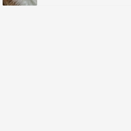
どの晴天の日ばかり。今年の梅雨は雨の量が例年
よりも多いのだとか。 被害のない程度の雨降りだ
とよいのですが。温暖化やら気候変動のせいなの
か。線状…