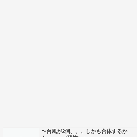
をサーモに繋い…
〜台風が2個、、、しかも合体するか