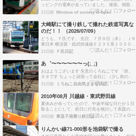
ッピングの電車が走っていました。後面。側面。
単駅表示。側面。次駅表示。2023年10月28日が
22日前
Window of society is open
ラストランの様でした。E233系7000番台乃木坂
46関連快速川越行き。特急海老名行き。(相鉄線)
大崎駅にて撮り鉄して撮れた鉄道写真な
各駅停車新宿行き。緑各停新宿行き。(…
のだ！！ （2026/07/09）
どうも、Ｆ氏です。 先日、７月９日（木）、ＪＲ
東日本 横須賀・総武快速線Ｅ２３５系１０００番
台（クラＦ－２０編成）の東京総合車両ベース入
22日前
Ｆ氏日記
場回送（ＴＫ入場回送）の写真と動画を撮影して
きました。（リンク）この日は外来診察で、西葛
あ゛〜〜〜〜〜〜っ(;_;)
西の病院に行き、病院の診察を終え、都営新宿線
おはようございます 失意のくろねこです 「鉄」
船堀駅から…
ネタです ちょっと頑張って会社に （少し前の
話）不安定な状態でしたが身体動かすことでペー
31日前
くろねこ自由気ままな日記
スを取り戻そうといつものように会社に向かいま
した 渋谷駅で山手線の車両に乗り込みます車両は
2010年08月 川越線・東武野田線
11号車（内回りの最後尾 クハE234）です 埼京線
夏休みが余っていたので、中途半端な日だが１日
側の…
取ることにして、前日に行先を検討して表題のよ
うなルートを計画しました。横浜線・八高線経由
39日前
東逗子発乗り鉄日誌
で高麗川に至り、そこから川越線・埼京線・赤羽
線経由で池袋へ。更に田端乗換で大宮まで戻り、
りんかい線71-000形を池袋駅で撮る
ニューシャトルに往復乗車してから東武野田線を