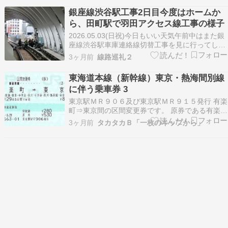
らはHM付きのままラッピング化され、2026年2
銀座線渋谷駅工事2日目今度はホームか
月まで走ったようです。埼京…
ら、田町駅で羽田アクセス線工事の様子
2026.05.03(日祝)今日もいい天気午前中はまた銀
座線渋谷駅車庫連絡線切替工事を見に行ってしま
いました昨日はヒカリエの上から見学でしたがホ
3ヶ月前
線路巡礼２
ームからも見えるらしい（改札外からは不可）
【銀座線渋谷駅】線路はすでに切り替わっていま
東海道本線（新幹線）東京・熱海間別線
す、信号系統の調整中？M字屋根の下、アートの
に伴う乗車券 3
ような…
東京駅ＭＲ９０６及び東京駅ＭＲ９１５発行 有楽
町⇒東京間の区間変更券です。 原券である有楽町
⇒東日本会社線５３０区間の金額式乗車券を次の
3ヶ月前
タカタカＢ「一枚のキップから」
経由に区間（経路）変更しています。 経由：東
海・中央東・東京・中央東・品川・新幹線・東京
双方の区間変更券とも券面の経由印字は同一です
が、前者…