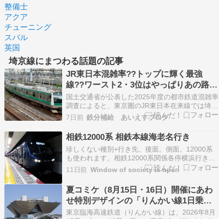
整備士
アクア
チューニング
スバル
英国
埼京線にまつわる話題の記事
JR東日本混雑率??トップに輝く最強
線??ワースト2・3位はやっぱりあの路
線??
国土交通省が公表した2025年度の都市鉄道混雑率
調査によると、東京圏のJR東日本在来線では埼京
線と総武線快速の混雑率が160％以上となり、東
7日前
鉄分補給 あいえすブログ
海道線、中央線快速、京浜東北線、総武線各駅停
車、南武線、武蔵野線も150％以上の高い混雑率
相鉄12000系 相鉄本線海老名行き
を記録しま… The post JR東日本混雑率?…
珍しくない種別+行き先。後面。側面。12000系
も使われます。相鉄12000系関係各停横浜行き。
(本線)快速横浜行き。(いずみ野線)特急湘南台行
11日前
Window of society is open
き。特急新宿行き。(緑)各駅停車大崎行き。(埼京
線)各停(緑)新宿行き。各停(緑)池袋行き。特急
夏コミケ（8月15日・16日）開催にあわ
(緑)池袋行き。各駅停車池袋行き。(埼京…
せ特別デザインの「りんかい線1日乗車
券」販売！ JR埼京線からの直通列車利
東京臨海高速鉄道（りんかい線）は、2026年8月