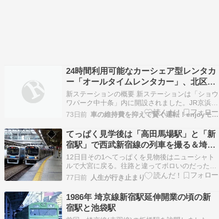
24時間利用可能なカーシェア型レンタカ
ー「オールタイムレンタカー」、北区十
条エリアに新ステーションを開設
新ステーションの概要 新ステーションは「ショウ
ワパーク中十条」内に開設されました。JR京浜東
北線 東十条駅からは徒歩4分、JR埼京線 十条駅
73日前
車の維持費を抑えて賢く運転！enjoyモーターライフ
からは徒歩10分と、アクセスしやすい立地です。
ショウワパーク中十条 ステーション（東京都北区
てっぱく見学後は「高田馬場駅」と「新
中十条1-25-8） ステーションの詳細につい…
宿駅」で西武新宿線の列車を撮る＆埼京
線205系最後の生き残り「ハエ28編成」
12日目その1へてっぱくを見物後はニューシャト
と遭遇！！
ルで大宮に戻る。往路と違ってボロいのだった。
大宮駅。駅前には低い雑居ビルが密集。乗降客数
77日前
人生が行き止まり
の割にかなりしょぼく感じた。。その後はJRに乗
ってりんかい線が写ってるがこれはどこの駅だ。
1986年 埼京線新宿駅延伸開業の頃の新
その後は山手線に乗って高田馬場で下車し人生初
宿駅と池袋駅
の西武線にち…