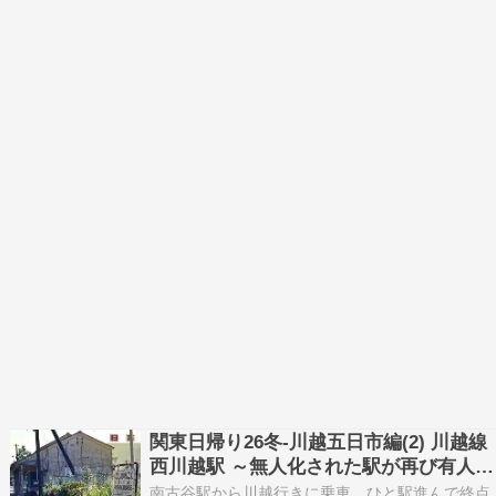
関東日帰り26冬-川越五日市編(2) 川越線
西川越駅 ～無人化された駅が再び有人駅
に。40年ぶりの訪問･･･～
南古谷駅から川越行きに乗車。ひと駅進んで終点