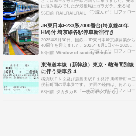
さて日暮里から山手線内回りに乗りました。先頭
乗り通しました…
は混み混みでしたが最後尾はガラガラ。乗る場所
を変えるだけで混雑は変わるもんです。こういう
56日前
RAILRAILRAIL
ことに気付けると混雑路線も少しばかり楽に乗れ
ますね。で、E235系に揺られること10分少々の
JR東日本E233系7000番台(埼京線40年
池袋で下車です。ホームには大量の待ち客。以前
HM)付 埼京線各駅停車新宿行き
通勤で使って…
2025年9月30日、国鉄～JR東日本埼京線開業から
40周年を迎えました。2025年8月1日から2025年
9月末頃まで開業40周年HM付きの電車が走ってい
58日前
Window of society is open
ました。ハエ117編成。前面。2025年9月30日か
らはHM付きのままラッピング化され、2026年2
東海道本線（新幹線）東京・熱海間別線
月まで走ったようです。埼京…
に伴う乗車券 4
横浜駅ＦＮ２及び鹿島田駅Ｆ１発行 川崎新町⇒二
俣新町間の乗車券です。 券面の経由は、何れも
「南武・武蔵野・中央東・東北・中央東・品川・
63日前
タカタカＢ「一枚のキップから」
新幹線・東京・京葉」と印字（８５ミリ券の京葉
は手書き）されており、発売額についても同額の
２，４２０円ですが、前者は８５ミリ券、後者は
１２０ミリ券…