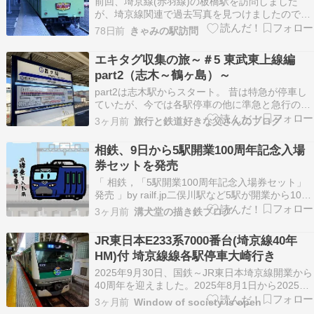
前回、埼京線(赤羽線)の板橋駅を訪問しました
が、埼京線関連で過去写真を見つけましたのでア
ップします。埼京線は、1985(昭和60)年9月30日
78日前
きゃみの駅訪問
の東北本線支線新規開業と川越線電化開業と同時
に、池袋～(赤羽線)～赤羽～(東北本線支線)～大
エキタグ収集の旅～＃5 東武東上線編
宮～(川越線)～川越の直通運転が開始されまし…
part2（志木～鶴ヶ島）～
part2は志木駅からスタート。 昔は特急が停車し
ていたが、今では各駅停車の他に準急と急行のみ
の停車。 柳瀬川駅の川越方面には、駅名の由来
3ヶ月前
旅行と鉄道好きな父さんのブログ
となった柳瀬川が流れています。 通過列車に乗車
してたら、一瞬で見逃してしまうほどの地味な川
相鉄、9日から5駅開業100周年記念入場
です。 和光市からは他社線の車両も乗り入れ…
券セットを発売
「 相鉄，「5駅開業100周年記念入場券セット」
発売 」by railf.jp二俣川駅など5駅が開業から100
周年になるのを記念して5月9日から「5駅開業
3ヶ月前
溝犬堂の描き鉄ブログ
100周年記念入場券セット」（1セット800円）を
数量限定で販売するそうです。相鉄の元になった
JR東日本E233系7000番台(埼京線40年
神中鉄道の厚木-二俣川間開業にあ…
HM)付 埼京線線各駅停車大崎行き
2025年9月30日、国鉄～JR東日本埼京線開業から
40周年を迎えました。2025年8月1日から2025年
9月末頃まで開業40周年HM付きの電車が走ってい
3ヶ月前
Window of society is open
ました。ハエ117編成。前面。2025年9月30日か