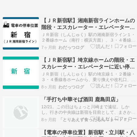
【ＪＲ新宿駅】湘南新宿ラインホームの
階段・エスカレーター・エレベーターに
近い停車位置
ＪＲ新宿（しんじゅく）駅の湘南新宿ライン１・
２番線ホーム（南行：横浜方面）、３・４番線ホ
ーム（北行：大宮方面）から、乗り換えや改札
7ヶ月前
わだっつログ
口、出口への移動に便利な階段やエレベーター・
エスカレーターに近い車両の停車位置（乗車位
【ＪＲ新宿駅】埼京線ホームの階段・エ
置）を、号車表示でご案内。 駅ホーム停車位置
スカレーター・エレベーターに近い停車
（号車とドアの位置…
位置
ＪＲ新宿（しんじゅく）駅の埼京線１・２番線・
３・４番線各ホームから、乗り換えや改札口、出
口への移動に便利な階段やエレベーター・エスカ
8ヶ月前
わだっつログ
レーターに近い車両の停車位置（乗車位置）を、
号車表示でご案内。 駅ホーム停車位置（号車とド
「手打ち中華そば酒田 鹿島田店」
アの位置）情報の概要や見方については、こちら
12/21。この日はちょっと川崎まで遠征。しか
をご覧くださ…
し、行きの中央線は新宿を目前として、まさかの
「先行車両、車内で異臭が発生したため、この列
8ヶ月前
「とりあえず食ったもんＵｐ〜！！」
車も駅に入れません」ということで、しばらく車
内で待つことに。誰か????でも漏らしたんでしょ
【電車の停車位置】新宿駅・立川駅・八
うかねぇ。。。その後はいつもは東京駅まで行っ