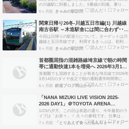
の川越駅に到着しました。5番線の到着。乗り継
ぎです。 川越駅は埼玉県川越市の代表駅。東武東
6ヶ月前
きゃみの駅訪問
上線はお乗り換えです。川越線は当駅で運転系統
が完全に分断されています。東は埼京線やりんか
関東日帰り26冬-川越五日市編(1) 川越線
い線に乗り入れる10連、西は主に八高線の八王子
南古谷駅 ～木造駅舎には間に合わず･･･
方面に乗り入…
～
今回は日帰りの駅巡りについて。ターゲットは川
越線と五日市線です。利用するきっぷは、初利用
の｢のんびりホリデーSuicaパス｣。2,670円也。
6ヶ月前
きゃみの駅訪問
https://www.jreast.co.jp/tickets/info.aspx?
GoodsCd=2682フリーエリアは｢休日おでか…
首都圏屈指の混雑路線埼京線で朝の時間
帯に通勤快速1本を増発へ 2026年3月14
日ダイヤ改正
首都圏でも混雑することが有名な埼京線で2026年
3月14日のダイヤ改正で朝の通勤通学時間帯に通
勤快速が1本増発されます。下り列車の増発がな
6ヶ月前
鉄道ブログ岡山から
いため列車本数の増加ではなく普通列車の通勤快
速への昇格ではないかと思われます。 2026年3月
「NANA MIZUKI LIVE VISION 2025-
ダイヤ改正について JR東日本ホームページ 埼…
2026 DAY1」＠TOYOTA ARENA
TOKYO
1/23の夕方。この日は表題の通り、今年最初のラ
イブは「お奈々」！ 久々の参戦です。仕事は
15:45くらいにケリをつけ、17:00には会場入りす
7ヶ月前
「とりあえず食ったもんＵｐ〜！！」
る気持ちで出発したのですが、新宿駅で思わぬア