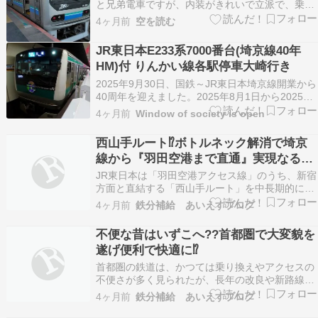
と兄弟電車ですが、内装がきれいで立派で、乗車
するのが楽しみな電車でした。鉄道コムに参加し
4ヶ月前
空を読む
ています。にほんブログ村に参加しています。に
ほんブログ村乗り物ランキングに参加していま
JR東日本E233系7000番台(埼京線40年
す。
HM)付 りんかい線各駅停車大崎行き
2025年9月30日、国鉄～JR東日本埼京線開業から
40周年を迎えました。2025年8月1日から2025年
9月末頃まで開業40周年HM付きの電車が走ってい
4ヶ月前
Window of society is open
ました。ハエ117編成。前面。2025年9月30日か
らはHM付きのままラッピング化され、2026年2
西山手ルート⁉ボトルネック解消で埼京
月まで走ったようです。埼京…
線から『羽田空港まで直通』実現なる
か？
JR東日本は「羽田空港アクセス線」のうち、新宿
方面と直結する「西山手ルート」を中長期的に進
める事業と位置付け、開業時期は未定としまし
4ヶ月前
鉄分補給 あいえすブログ
た。一方で、「東山手ルート」と「臨海部ルー
ト」は2031年度の開業を目指して工事・調整が進
不便な昔はいずこへ??首都圏で大変貌を
行中です。西山手ル… The post 西山手ルート⁉ボ
遂げ便利で快適に⁉
ト…
首都圏の鉄道は、かつては乗り換えやアクセスの
不便さが多く見られたが、長年の改良や新路線の
開業によって大きく改善されました。東京～上野
4ヶ月前
鉄分補給 あいえすブログ
間の分断は湘南新宿ラインや上野東京ラインの開
業で解消され、渋谷駅の埼京線ホームも移設によ