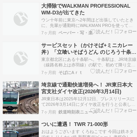
クシデント。「埼京線で線路内で人が立ち入った
大掃除でWALKMAN PROFESSIONAL
ため、現在運転を見合わせております。お急ぎの
WM-D3が出てきた
方は…
ウン十年前に東京へ2年間ほど出張していたとき
に、先輩が通勤時にWALKMAN PROを使ってい
て、聴かせてもらうとその音の良さに引き込まれ
7ヶ月前
ペーパー・写・楽
た。欲しいなあと思いつつも、その当時で5万円
以上していた。土日に秋葉原でうろついていた
サービスセット（かけそば+ミニカレー
ら、WALKMAN PROの下位モデルが眼に飛び込
丼）「立喰いそばうどん のじろう十条
んで…
店」東京都北区
東京都北区にある十条駅へ。十条駅は、JR埼京線
（線路名称上は赤羽線）の駅で、初めて降り立っ
たのですが、行った理由がスタンプラリー。 MY
7ヶ月前
そばにAｒｔ
JAPAN RAILWAY（TRAIN TRIP）というデジタル
スタンプラリーをやっていて、JRグループ6社の
埼京線で通勤快速増発へ！ JR東日本大
北海道から鹿児島県までの対象駅…
宮支社ダイヤ改正(2026年3月14日)
JR東日本は2025年12月12日、プレスリリースに
て2026年3月14日にダイヤ改正を行うと公表し
た。今回はこのうち中央総武線各駅停車と地下鉄
7ヶ月前
鉄道時刻表ニュース
東西線について見ていく。 2026年3月ダイヤ改正
まとめはこちら！ 1. 地下鉄東西線の三鷹乗り入
ついに遭遇！ TWR 71-000形
れ縮小へ！ 今回の2026年3月14…
おはようございます くろねこです 今回は鉄ネタ