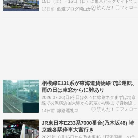
用者は注意が必要
15日（土）・16日（日）に東京ビッグサイトで開
催される「コミックマーケット108」にあわせ、
13日前
鉄道ブログ岡山から
特別デザインの「コミックマーケット108 りんか
い線1日乗車券」を発売します。カタログ表紙と
同じデザインを採用した毎回人気の記念きっぷ
で、…
相模線E131系が東海道貨物線で試運転、
雨の日は車窓からに難あり
2026.07.26(日)今日は久々に線路ネタまずは埼京
線で羽沢横浜国大駅から武蔵小杉駅まで貨物線を
走る幸せ（笑）今回は一番後ろで線路鑑賞【羽沢
14日前
線路巡礼２
貨物駅】上り貨物列車の出発待ちシーン初めて見
ました東海道貨物線で相模線e131系の試運転があ
JR東日本E233系7000番台(乃木坂46) 埼
ります茅ヶ崎駅→小田原駅→新鶴見→茅ヶ崎駅
京線各駅停車大宮行き
ら…
2023年10月16日から乃木坂46「国消国産」のラ