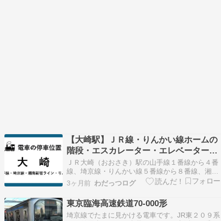
【大崎駅】ＪＲ線・りんかい線ホームの
階段・エスカレーター・エレベーターに
近い停車位置
ＪＲ大崎（おおさき）駅の山手線１番線から４番
線、埼京線・りんかい線５番線から８番線、湘南
新宿ライン５番線・８番線の各ホームから、乗り
3ヶ月前
わだっつログ
換えや改札口、出口への移動に便利な階段やエス
カレーター・エレベーターに近い車両の停車位置
東京臨海高速鉄道70-000形
（乗車位置）を、号車表示でご案内。 駅ホーム停
埼京線でたまに見かける電車です。JR東２０９系
車位置（号車…