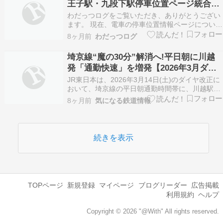
王子駅・九段下駅停車位置ページ統合に
て東海道線…
ついて
わだっつログをご覧いただき、ありがとうござい
ます。 現在、電車の停車位置情報ページについ
て、ページ本文中での過度なスクロールを軽減す
8ヶ月前
わだっつログ
るため、表示レイアウトの見直し作業を継続して
行っております。 新宿駅・立川駅・八王子駅・九
埼京線“魔の30分”解消へ!平日朝に川越
段下の一部停車位置ページを統合します 今回、こ
発「通勤快速」を増発【2026年3月ダイ
れとは別に…
ヤ改正、JR東日本 】6:09発を新設
JR東日本は、2026年3月14日(土)のダイヤ改正に
おいて、埼京線の平日朝通勤時間帯に、川越駅〜
新宿駅を結ぶ「通勤快速」を増発します。新たに
8ヶ月前
気になる鉄道情報
設定されるのは、川越駅を6時09分に出発する上
り列車で、都心方面への通勤・通学
続きを表示
TOPページ
新規登録
マイページ
ブログリーダー
広告掲載
利用規約
ヘルプ
Copyright © 2026 "@With" All rights reserved.