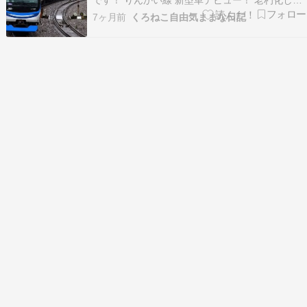
です！ りんかい線 新型車デビュー！ 老朽化した
70-000形の後継車両として東京臨海鉄道
7ヶ月前
くろねこ自由気ままな日記
（TWR）では2025年に新型車両 71-000形を導入
しました、計画では8編成（合計80両）を順次投
入するとのことです このニュースが大変気に…