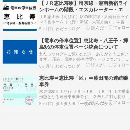
【ＪＲ恵比寿駅】埼京線・湘南新宿ライ
り乗り換えが便利にな… The post 不便な昔はい
ンホームの階段・エスカレーター・エレ
ずこへ…
ベーターに近い停車位置
ＪＲ恵比寿（えびす）駅の埼京線・湘南新宿ライ
ン３番ホーム（北行：新宿・大宮方面）、４番ホ
ーム（南行：新木場・海老名・横浜方面）から、
5ヶ月前
わだっつログ
乗り換えや改札口、出口への移動に便利な階段や
エスカレーター・エレベーターに近い車両の停車
【電車の停車位置】恵比寿・八王子・拝
位置（乗車位置）を、号車表示でご案内。 駅ホー
島駅の停車位置ページ統合について
ム停車位置（…
わだっつログをご覧いただき、ありがとうござい
ます。 現在、電車の停車位置ページについて、ペ
ージ本文中での過度なスクロールを軽減するた
5ヶ月前
わだっつログ
め、表示レイアウトの見直し作業を継続して行っ
ております。 恵比寿・八王子・拝島駅の停車位置
恵比寿⇒恵比寿「区」⇒波田間の連続乗
ページ統合について 今回、これとは別に、恵比
車券
寿・八王子・…
木更津駅Ｅ１発行 ＪＲ⇒ＪＲ、ＪＲ⇒社１の乗車
形態となる連続乗車券です。 各券片の打ち切り区
間は、次のとおりです。 連続１ 恵比寿⇒恵比寿
5ヶ月前
タカタカＢ「一枚のキップから」
経由：東海・東北・中央東・東北・中央東 連続２
東京都区内⇒恵比寿 経由：中央東・松本 アルピ
コ交通株式会社線松本・波田間は、マルス中央
装…