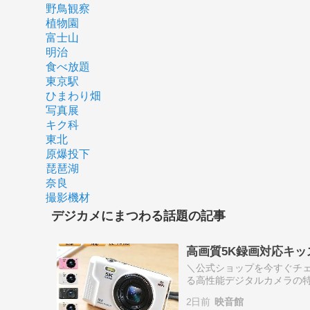
野鳥観察
植物園
富士山
明治
食べ放題
東京駅
ひまわり畑
写真展
キク科
東北
原爆投下
琵琶湖
奈良
撮影機材
デジカメにまつわる話題の記事
高画質5K録画対応キ
＼公式ショップを今すぐチェ
る高性能デジタルカメラの特
べるmicroSDカード容量
2日前
映音館