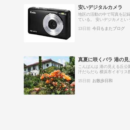
安いデジタルカメラ
地区の活動の中で写真を記録
ている。 安いデジカメとい
2000年代前半は2万円以
13日前
今日もまたブログ
して …
真夏に咲くバラ 港の見
こんばんは 港の見える丘公
汗だらだら 横浜市イギリ
パット・オースチン ザ
15日前
お散歩日和