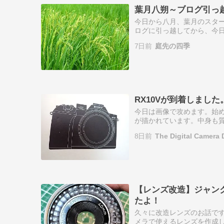
葉月八朔～ブログ引っ
今日から八月、葉月のスター
ログに引っ越してから、今日
てな？”と迷うこともありま
7日前
庭先の四季
ブログ、…
RX10Vが到着しました
今日は画像で攻めます。始
が描かれています。中身も
す。EOS R10にSIGMA
8日前
The Digital Camera 
ー…
【レンズ改造】ジャンク
たよ！
久々に改造レンズのお話です
メラで使えるレンズを作成して