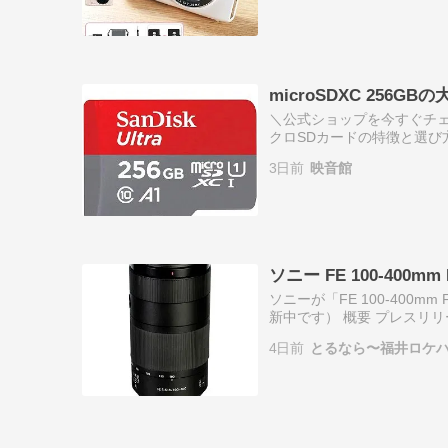
microSDXC 256
＼公式ショップを今すぐチェ
クロSDカードの特徴と選
よくある疑問や注意点をFAQ
3日前
映音館
ク…
ソニー FE 100-400mm
ソニーが「FE 100-400m
新中です） 概要 プレスリリ
始日： 希望小売価格： 市場推
4日前
とるなら〜福井ロケ