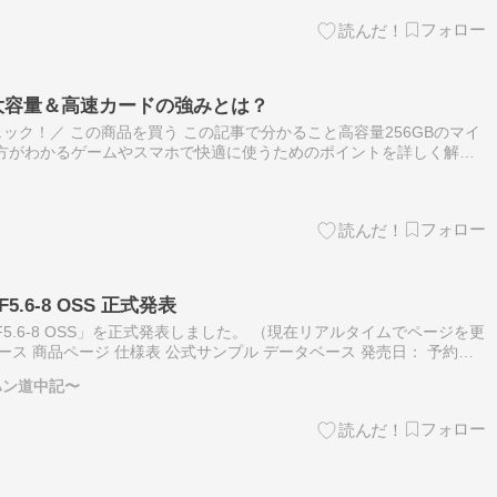
GBの大容量＆高速カードの強みとは？
ック！／ この商品を買う この記事で分かること高容量256GBのマイ
び方がわかるゲームやスマホで快適に使うためのポイントを詳しく解説
形式でスッキリ解消できる マイクロSDカード256GBの基本スペッ
 F5.6-8 OSS 正式発表
m F5.6-8 OSS」を正式発表しました。 （現在リアルタイムでページを更
ース 商品ページ 仕様表 公式サンプル データベース 発売日： 予約開
定価格： B&H：848ドル 参考リンク …
ハン道中記〜