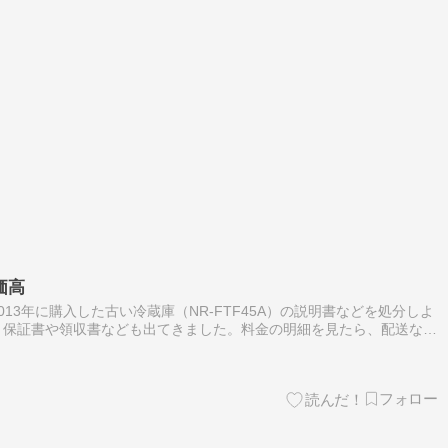
価高
13年に購入した古い冷蔵庫（NR-FTF45A）の説明書などを処分しよ
、保証書や領収書なども出てきました。料金の明細を見たら、配送など
っくり。 今回買った冷蔵庫（NR-F50HY3）、3万円の割引が…