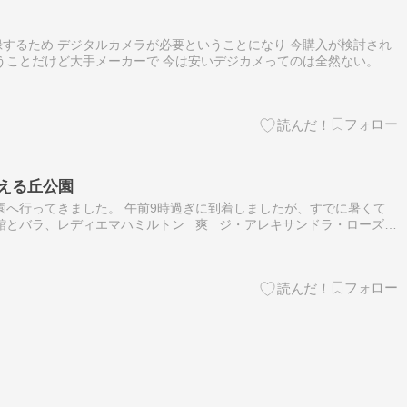
するため デジタルカメラが必要ということになり 今購入が検討され
うことだけど大手メーカーで 今は安いデジカメってのは全然ない。
下のデジカメが多くあった。 しかし多くのメーカーがコンデジから撤退
える丘公園
園へ行ってきました。 午前9時過ぎに到着しましたが、すでに暑くて
ス館とバラ、レディエマハミルトン 爽 ジ・アレキサンドラ・ローズ
・シェパーデス 暑い中頑張って…