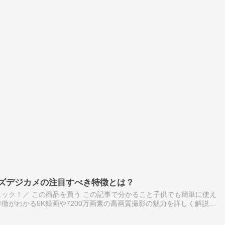
ッズデジカメの注目すべき特徴とは？
ック！／ この商品を買う この記事で分かること子供でも簡単に使え
徴がわかる5K録画や7200万画素の高画質撮影の魅力を詳しく解説選
や便利なWiFi転送機能の活用法が理解できる 子供向けデジタルカメラ…