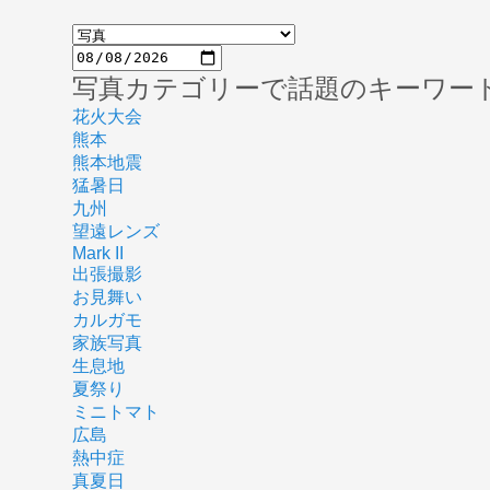
写真カテゴリーで話題のキーワー
花火大会
熊本
熊本地震
猛暑日
九州
望遠レンズ
Mark II
出張撮影
お見舞い
カルガモ
家族写真
生息地
夏祭り
ミニトマト
広島
熱中症
真夏日