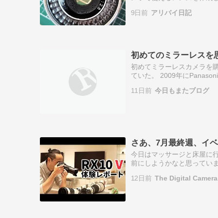
ルカメラで使えるように改造！！
9日前
アリバイ日記
初めてのミラーレスを
初めてミラーレスカメラを購
ていた。 2009年にPana
していた時期。 最初はミラ
11日前
今日もまたブログ
さあ、7月最終週、イ
今日はマッサージと床屋に
前にしようかなと思っていま
版」（DVD）が届きます。昨年の感
12日前
The Digital Camera