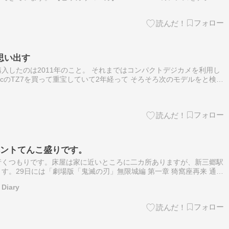
！ コニカC35とか 【改造レンズ】MINOLTA AF-S QU…
思い出す
入したのは2011年のこと。 それまではコンパクトデジカメを利用し
sonicのTZ7を買って重宝していて2年経って そろそろ次のモデルをと検討
ーレスカメラなんて全く考えていなかった。 ただ検討をす…
ベントてんこ盛りです。
行くつもりです。床屋は家に近いところに二カ所ありますが、新三郷駅
す。29日には「劇場版「鬼滅の刃」無限城編 第一章 猗窩座再来 通常
動を再度味わいます。https://kimetsu.com/a…
 Diary