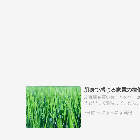
肌身で感じる家電の物
冷蔵庫を買い替えたので、20
うと思って整理していたら
も含めて合計で13万円台でび
7日前
へにょへにょ日記