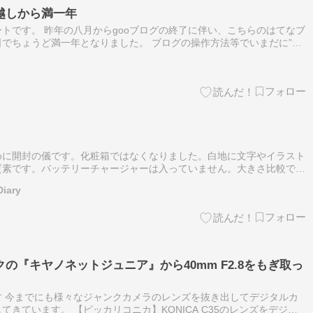
越しから満一年
トです。 昨年の八月からgooブログの終了に伴い、こちらのはてなブ
でちょうど満一年となりました。 ブログの操作方法等でいまだに”は
すが・・ もともとリタイア後の暇つぶしと、ボケ防止にと始めたこの
。
めに開封の儀です。化粧箱ではなくなりました。白地に文字やイラスト
質素です。バッテリーチャージャーは入っていません。大きさ比較で
の16ｰ300mmのレンズをつけたものと比べるとこんな感じです。シャッタ
Diary
の『キヤノネットジュニア』から40mm F2.8をもぎ取っ
 今までにも様々なジャンクカメラのレンズを抜き出してデジタルカ
きています。 【ピッカリコニカ】KONICA C35のレンズをデジタ