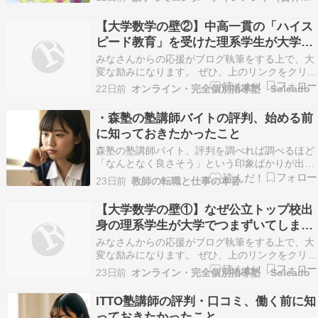
ジというのをしました。1日で100個記事を書くこ
とに挑戦しました。 結局1日では書ききれなくて
【大学数学の壁②】中高一貫の「ハイス
2日か3日に分けて書きました。 続きもので…
ピード教育」を受けた理系学生が大学数
学で苦戦する理由
みなさんからの応援がブログ執筆をする上で、大
変な励みになります。 ぜひ、上のリンクをクリッ
クをお願いします。 こんにちは。完全個別指導塾
22日前
オンライン・完全個別指導塾 Soleado
Soleado（ソレアド）です。 前回の記事では、
「大学生向けの塾」が盛況しているというニュー
・森塾の塾講師バイトの評判、始める前
スを交え、公立高校出身の理系学生が大学数学
に知っておきたかったこと
（微分…
森塾の塾講師バイト、評判を調べれば調べるほど
「なんとなく良さそう」という印象ばかりが出て
きませんか？ でも、実際に始めてから「こんなは
23日前
教師の転職と仕事の本音
ずじゃなかった」と感じるパターンも確かに存在
します。 良い評判だけを見て飛び込んだ結果、最
【大学数学の壁①】なぜ公立トップ校出
初の数週間で戸惑いが出てくる人は少なくないん
身の理系学生が大学でつまずいてしまう
です。 こ…
のか？
みなさんからの応援がブログ執筆をする上で、大
変な励みになります。 ぜひ、上のリンクをクリッ
クをお願いします。 こんにちは。完全個別指導塾
23日前
オンライン・完全個別指導塾 Soleado
Soleado（ソレアド）です。 先日、ネット上でこ
のようなニュース記事が話題になっていました。
ITTO塾講師の評判・口コミ、働く前に知
「大学生の塾」盛況 難関大の講義が難しい… …
っておきたかったこと