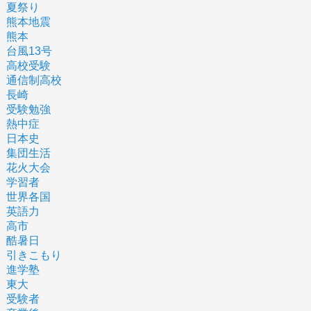
夏祭り
熊本地震
熊本
台風13号
高校受験
通信制高校
長崎
受験勉強
熱中症
日本史
集団生活
花火大会
学習者
世界各国
英語力
高市
酷暑日
引きこもり
進学塾
東大
受験者