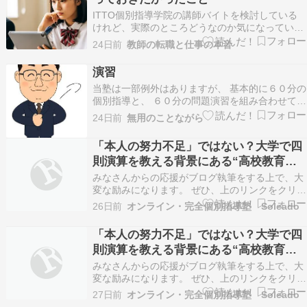
ITTO個別指導学院の講師バイトを検討している
けれど、実際のところどうなのか気になっていま
せんか？求人サイトの情報だけでは分からない部
24日前
教師の転職と仕事の本音
分が多くて、応募するかどうか迷い続けていると
いう状況、珍しくないんですよ。 口コミサイトに
演習
は全5,000件を超える声が集まっていますが、良
当塾は一部例外はありますが、 基本的に６０分の
い声も…
個別指導と、 ６０分の問題演習を組み合わせて、
指導を行っています。 ところが、 「問題演習っ
24日前
無用のことながら
て、家で自分でやっても同じですよね？」 とか、
「個別指導だけのコースはないのですか？」 なん
「本人の努力不足」ではない？大学で四
て言われてしまうことがあります。 なかなか分…
則演算を教える背景にある“高校教育格
差”の罠②
みなさんからの応援がブログ執筆をする上で、大
変な励みになります。 ぜひ、上のリンクをクリッ
クをお願いします。 みなさん、こんにちは！オン
26日前
オンライン・完全個別指導塾 Soleado
ライン・完全個別指導塾Soleado（ソレアド）で
す。 前回の記事では、ニュースで話題となった
「本人の努力不足」ではない？大学で四
「大学生に四則演算を教える現状」をテーマに、
則演算を教える背景にある“高校教育格
日本…
差”の罠①
みなさんからの応援がブログ執筆をする上で、大
変な励みになります。 ぜひ、上のリンクをクリッ
クをお願いします。 みなさん、こんにちは！オン
27日前
オンライン・完全個別指導塾 Soleado
ライン・完全個別指導塾Soleado（ソレアド）で