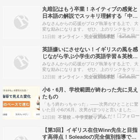
伸びなくて不合格になってしまう……」 「二次面
丸暗記はもう卒業！ネイティブの感覚と
接（スピーキング）になると緊張して言葉が出て
日本語の解説でスッキリ理解する「中学
こず、沈…
英語」
みなさんからの応援がブログ執筆をする上で、大
変な励みになります。 ぜひ、上のリンクをクリッ
クをお願いします。 「中学に入ってから英語の点
11日前
オンライン・完全個別指導塾 Soleado
数が落ちてきた……」 「単語や文法規則をいくら
丸暗記しても、定期テストの応用問題や長文で点
英語嫌いにさせない！イギリスの風を感
数が取れない」 「高校受験に向けて、英語のリス
じながら学ぶ小学生の英語学習＆英検対
ニング…
策
みなさんからの応援がブログ執筆をする上で、大
変な励みになります。 ぜひ、上のリンクをクリッ
クをお願いします。 「小学校で英語が教科化され
12日前
オンライン・完全個別指導塾 Soleado
たけれど、家では何をさせたらいいのだろう？」
「早いうちに英語を好きになってほしいけれど、
小6・6月、学校範囲が終わった先に見え
無理にやらせて英語嫌いになったらどうしよ
たもの
う……」 「…
「もう終わっちゃった」——次男のひとことに驚
いた日 小6の6月。次男がぽつりと言いました。
「算数、もう終わっちゃった」 え？終わった？何
12日前
不登校→中学受験リアル
が？ 聞けば、小学校の算数の範囲をすべて終えた
とのこと。個別指導塾で週1回、コツコツ進めて
【第3回】イギリス在住Winn先生と目指
いた先取り学習が、いつの間にかここまで来てい
す高得点！Soleadoの完全個別指導で差
たんです…