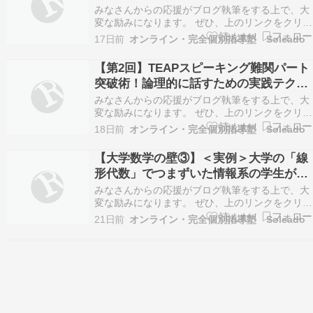
をつける（実践・総仕上げ編）
みなさんからの応援がブログ執筆をする上で、大
変な励みになります。 ぜひ、上のリンクをクリッ
クをお願いします。 こんにちは！オンライン・完
17日前
オンライン・完全個別指導塾 Soleado
全個別指導塾Soleado（ソレアード）です。 全3
回にわたってお届けしてきた【TEAPスピーキン
【第2回】TEAPスピーキング難関パート
グ対策連載】も、いよいよ今回が最終回となり
突破術！論理的に話すための実践テクニ
ま…
ック（攻略法編）
みなさんからの応援がブログ執筆をする上で、大
変な励みになります。 ぜひ、上のリンクをクリッ
クをお願いします。 こんにちは！オンライン・完
18日前
オンライン・完全個別指導塾 Soleado
全個別指導塾Soleado（ソレアード）です。 全3
回でお届けしている【TEAPスピーキング対策連
【大学数学の壁③】＜実例＞大学の「線
載】。 第1回では、一昨日のTEAP試験の振…
形代数」でつまずいた情報系の学生が、
基礎から講義を理解できるようになった
みなさんからの応援がブログ執筆をする上で、大
理由
変な励みになります。 ぜひ、上のリンクをクリッ
クをお願いします。 こんにちは。オンライン・完
21日前
オンライン・完全個別指導塾 Soleado
全個別指導塾Soleado（ソレアド）です。 第1
回、第2回にわたり、公立・私立それぞれの環境
において、なぜ優秀な理系学生が大学数学でつま
ずい…