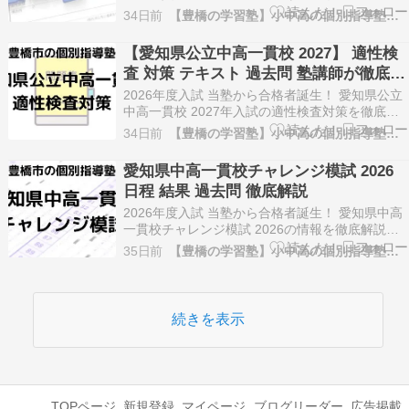
を徹底解説。書き方の手順や具体例、塾講師のア
34日前
【豊橋の学習塾】小中高の個別指導塾「とよはし練成塾」
ドバイスをもとに、合格につながる効果的な志願
理由書の作成法を詳しく紹介します。 愛知県公立
【愛知県公立中高一貫校 2027】 適性検
中高一貫校 志願理由書 この記事を書いた人 西…
査 対策 テキスト 過去問 塾講師が徹底解
説
2026年度入試 当塾から合格者誕生！ 愛知県公立
中高一貫校 2027年入試の適性検査対策を徹底解
説。効果的な勉強法、使用すべきテキスト、過去
34日前
【豊橋の学習塾】小中高の個別指導塾「とよはし練成塾」
問の活用法を塾講師が詳しく紹介します。初受検
でも失敗しないための最新情報をまとめていま
愛知県中高一貫校チャレンジ模試 2026
す。 愛知県公立中高一貫校 適性検査対策 この記
日程 結果 過去問 徹底解説
事…
2026年度入試 当塾から合格者誕生！ 愛知県中高
一貫校チャレンジ模試 2026の情報を徹底解説。
日程や結果、過去問・解答例をまとめ、受験生が
35日前
【豊橋の学習塾】小中高の個別指導塾「とよはし練成塾」
効率的に対策できるポイントや塾講師のアドバイ
スも紹介します。最新情報をチェックして合格に
備えましょう。 愛知県中高一貫校チャレンジ模試
…
続きを表示
TOPページ
新規登録
マイページ
ブログリーダー
広告掲載