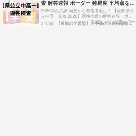
査 解答速報 ボーダー 難易度 平均点を徹
別…
底解説
2026年度入試 当塾から合格者誕生！ 【愛知県公
立中高一貫校 2026】適性検査の解答速報・ボー
ダーライン・難易度・平均点を塾講師が徹底解
34日前
【豊橋の学習塾】小中高の個別指導塾「とよはし練成塾」
説。出題分析から対策法、よく出るテーマまで最
新情報をまとめて紹介します。 愛知県公立中高一
貫校 適性検査 この記事を書いた人 西井佑一 に…