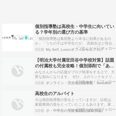
個別指導塾は高校生・中学生に向いてい
る？学年別の選び方の基準
「個別指導塾は集団塾より本当に効果があるの
か」「うちの子は中学生だが、 高校生ほど得点力
を求められていないので個別指導は必要ないので
3日前
My Self_Learnオフィシャルブログ
はないか」など、 学年によって個別指導塾が向い
ているかどうかの判断は変わります。 結論から言
【明治大学付属世田谷中学校対策】話題
うと、個別指導塾は、苦手科目の差が大きい、自
の付属校も完全攻略！個別添削で「あと
分のペース…
一歩」の得点力を伸ばす
みなさんからの応援がブログ執筆をする上で、大
変な励みになります。 ぜひ、上のリンクをクリッ
クをお願いします。 こんにちは！オンライン・完
3日前
オンライン・完全個別指導塾 Soleado
全個別指導塾 Soleado（ソレアド）です。 前日の
ブログでは【特別編】として早稲田佐賀中学校の
高校生のアルバイト
対策をさらに深く掘り下げてご紹介しましたが、
今は個別指導塾の形をとっていますが、以前は、
…
家庭教師の形をとっていたこともあります。家庭
教師を依頼してくださるご家庭は、本当に様々
3日前
小・中学生の受験奮闘記(徳島県版)
で、中には、もうこの子は、塾なんかではどうに