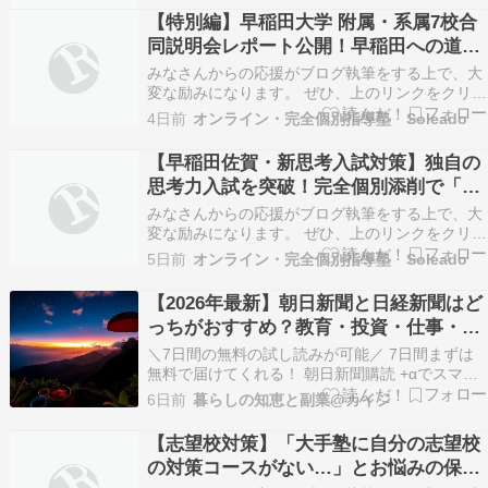
もなりません・・・というような状態で、連絡を
【特別編】早稲田大学 附属・系属7校合
くださることもありました。そういう子の場合、
同説明会レポート公開！早稲田への道を
出会う時期にもより…
開く個別指導とは？
みなさんからの応援がブログ執筆をする上で、大
変な励みになります。 ぜひ、上のリンクをクリッ
クをお願いします。 こんにちは！オンライン・完
4日前
オンライン・完全個別指導塾 Soleado
全個別指導塾 Soleado（ソレアド）です。 前回の
「早稲田佐賀中学校（新思考入試）対策」の記事
【早稲田佐賀・新思考入試対策】独自の
には多くの反響をいただき、ありがとうござい
思考力入試を突破！完全個別添削で「伝
ま…
える力」を磨く
みなさんからの応援がブログ執筆をする上で、大
変な励みになります。 ぜひ、上のリンクをクリッ
クをお願いします。 こんにちは！オンライン・完
5日前
オンライン・完全個別指導塾 Soleado
全個別指導塾 Soleado（ソレアド）です。 志望校
対策シリーズの第2回となる今回は、見事
【2026年最新】朝日新聞と日経新聞はど
Soleado から毎年合格者を輩出している「早…
っちがおすすめ？教育・投資・仕事・受
験で徹底比較！
＼7日間の無料の試し読みが可能／ 7日間まずは
無料で届けてくれる！ 朝日新聞購読 +αでスマホ
やタブレットでも朝日新聞が読める！ しかも購読
6日前
暮らしの知恵と副業@カイジ
者は今なら無料（＋0円） 2026年8月4日：最新情
報更新 【2026年最新】朝日新聞と日経新聞はど
【志望校対策】「大手塾に自分の志望校
っちがおすすめ？教育・投資・仕事・受験…
の対策コースがない…」とお悩みの保護