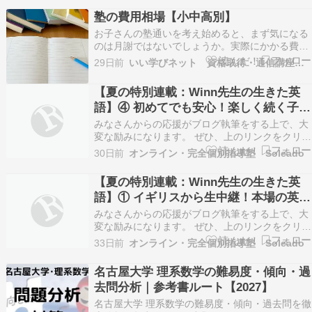
塾の費用相場【小中高別】
お子さんの塾通いを考え始めると、まず気になる
のは月謝ではないでしょうか。実際にかかる費用
を見ていくと、月謝のほかに入会金、教材費、模
29日前
いい学びネット 資格取得・通信講座・学び直し情報
試代、季節講習費、施設費などが加わることがあ
ります。 そのため、塾の費用は「毎月いくらかか
【夏の特別連載：Winn先生の生きた英
るか」とあわせて、「1年間でどのくらいになる
語】④ 初めてでも安心！楽しく続く子ど
か」も見てお…
も向けオンラインレッスン
みなさんからの応援がブログ執筆をする上で、大
変な励みになります。 ぜひ、上のリンクをクリッ
クをお願いします。 オンラインで子どもが集中で
30日前
オンライン・完全個別指導塾 Soleado
きるか不安な保護者様へ 夏の特別連載「Winn先
生の生きた英語」も、いよいよ四日目を迎えまし
【夏の特別連載：Winn先生の生きた英
た。 今回は、小学生のお子様やこれから本格的に
語】① イギリスから生中継！本場の英語
英語…
と文化に触れる夏
みなさんからの応援がブログ執筆をする上で、大
変な励みになります。 ぜひ、上のリンクをクリッ
クをお願いします。 夏休みこそ英語力を飛躍的に
33日前
オンライン・完全個別指導塾 Soleado
伸ばす最大のチャンスです 夏休みは学校の授業が
ストップするため、ご自身のペースで学習を進め
名古屋大学 理系数学の難易度・傾向・過
ることができる非常に貴重な期間です。特に英語
去問分析｜参考書ルート【2027】
という教…
名古屋大学 理系数学の難易度・傾向・過去問を徹