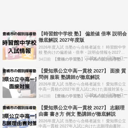
【時習館中学校 塾】 偏差値 倍率 説明会
徹底解説 2027年度版
2026年度入試 当塾から合格者誕生！ 時習館中学
校 塾向けの偏差値・倍率・説明会情報を2027年
度版として徹底解説。受験生や保護者が知りたい
34日前
【豊橋の学習塾】小中高の個別指導塾「とよはし練成塾」
最新情報、過去の傾向、入試対策ポイントを塾講
師がわかりやすくまとめました。 時習館中学校
【愛知県公立中高一貫校 2027】 面接 質
入試情報 この記事を書いた人 西井佑一 にしい…
問例 服装 塾講師が徹底解説
2026年度入試 当塾から合格者誕生！ 愛知県公立
中高一貫校の2027年度入試に向けた面接対策を詳
しく解説。よく聞かれる質問例、回答作成のコ
34日前
【豊橋の学習塾】小中高の個別指導塾「とよはし練成塾」
ツ、当日の服装マナーまで塾講師がわかりやすく
まとめました。 愛知県公立中高一貫校 面接対策
【愛知県公立中高一貫校 2027】 志願理
この記事を書いた人 西井佑一 にしいゆういち …
由書 書き方 例文 塾講師が徹底解説
2026年度入試 当塾から合格者誕生！ 愛知県公立
中高一貫校 2027年入試に向けた志願理由書対策