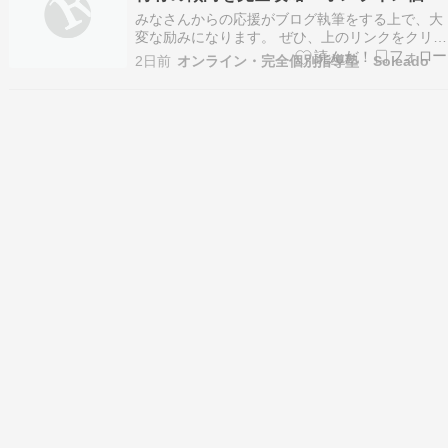
で掴む合格
みなさんからの応援がブログ執筆をする上で、大
変な励みになります。 ぜひ、上のリンクをクリッ
クをお願いします。 こんにちは！オンライン・完
2日前
オンライン・完全個別指導塾 Soleado
全個別指導塾 Soleado（ソレアド）です。 志望校
対策シリーズ第4回となる今回は、香川県の難関
私立校であり、確かな進学実績で全国的にも注
目…