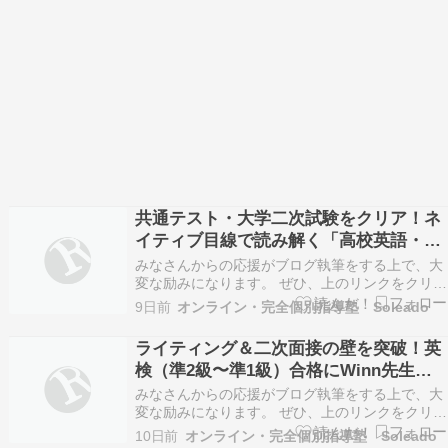
共通テスト・大学二次試験をクリア！ネ
イティブ目線で読み解く「高校英語・長
文読解」活用法
みなさんからの応援がブログ執筆をする上で、大
変な励みになります。 ぜひ、上のリンクをクリッ
クをお願いします。 「共通テストの英語、文章量
9日前
オンライン・完全個別指導塾 Soleado
が多すぎていつも時間が足りない……」 「単語帳
は完璧にしたはずなのに、難関大の長文になると
ライティング＆二次面接の壁を突破！英
内容が頭に入ってこない」 「二次試験の自由英作
検（準2級〜準1級）合格にWinn先生の
文、何…
講座が効く理由
みなさんからの応援がブログ執筆をする上で、大
変な励みになります。 ぜひ、上のリンクをクリッ
クをお願いします。 「一次試験のリーディングや
10日前
オンライン・完全個別指導塾 Soleado
リスニングは受かるのに、ライティングの点数が