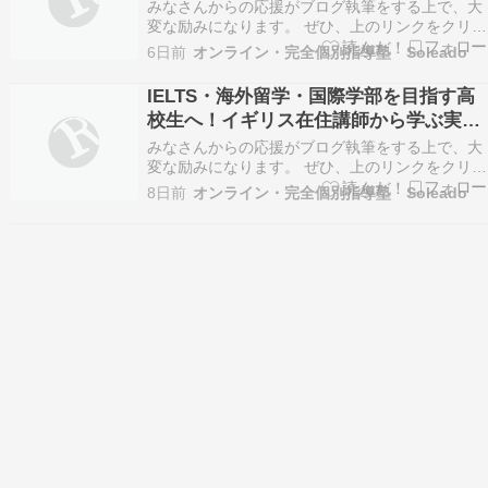
者様へ
みなさんからの応援がブログ執筆をする上で、大
変な励みになります。 ぜひ、上のリンクをクリッ
クをお願いします。 こんにちは！オンライン・完
6日前
オンライン・完全個別指導塾 Soleado
全個別指導塾 Soleado（ソレアド）です。 受験シ
ーズンが近づくにつれ、大手集団塾に通われてい
IELTS・海外留学・国際学部を目指す高
るご家庭からこのようなご相談をいただくこと
校生へ！イギリス在住講師から学ぶ実践
が…
英語
みなさんからの応援がブログ執筆をする上で、大
変な励みになります。 ぜひ、上のリンクをクリッ
クをお願いします。 「海外の大学へ進学したいけ
8日前
オンライン・完全個別指導塾 Soleado
れど、IELTSやTOEFLの対策はどう進めればいい
の？」 「国内の国際系学部や総合型選抜を受験し
たいけれど、アカデミックな英作文や面接に自
信…