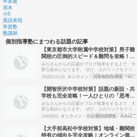
卒業後
清水
小5
英語表現
学習塾
塾講師
個別指導塾にまつわる話題の記事
【東京都市大学附属中学校対策】男子難
関校の圧倒的スピード＆難問を攻略！
「解き切る力」を磨く個別戦略
みなさんからの応援がブログ執筆をする上で、大
変な励みになります。 ぜひ、上のリンクをクリッ
クをお願いします。 こんにちは！オンライン・完
3時間10分前
オンライン・完全個別指導塾 Soleado
全個別指導塾 Soleado（ソレアド）です。 志望校
対策シリーズ第6回となる今回は、男子難関校・
【開智所沢中学校対策】話題の新設・共
附属校として高い人気と難易度を誇る「東京都
学校も完全攻略！一人ひとりの「思考の
市…
癖」に合わせた記述添削指導
みなさんからの応援がブログ執筆をする上で、大
変な励みになります。 ぜひ、上のリンクをクリッ
クをお願いします。 こんにちは！オンライン・完
28時間前
オンライン・完全個別指導塾 Soleado
全個別指導塾 Soleado（ソレアド）です。 志望校
対策シリーズ第5回となる今回は、開智学園グル
【大手前高松中学校対策】地域・難関校
ープの新たな共学校として大きな注目を集める
特有の傾向を完全攻略！オンライン個別
「…