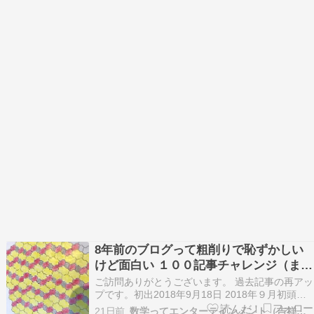
8年前のブログって粗削りで恥ずかしい
けど面白い １００記事チャレンジ（まと
め）
ご訪問ありがとうございます。 過去記事の再アッ
プです。初出2018年9月18日 2018年９月初頭
に、人のブログに触発されて１００記事チャレン
21日前
数学ってエンターテインメント（吉祥寺）