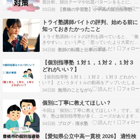
底分析。頻出テーマや出題パターンをもとに、合
格に必要な力と具体的な参考書ルートをわかりや
33日前
【豊橋の学習塾】小中高の個別指導塾「とよはし練成塾」
すく解説【2027年度対応】 名古屋大学 理系 数学
この記事を書いた人 西井佑一 にしいゆういち ・
トライ塾講師バイトの評判、始める前に
愛知県豊橋市の個別指導塾で10年以上高校生…
知っておきたかったこと
トライ塾講師バイトの評判を調べていると、「働
きやすい」という声と「思っていたより大変だっ
た」という声が両方出てきて、どちらを信じれば
34日前
教師の転職と仕事の本音
いいか分からなくなりませんか。 口コミの数は多
いのに、読めば読むほど判断がつかない。そうい
【個別指導塾 １対１，１対２，１対３
う状態に陥っている人は少なくないはずです。 こ
どれがいい？】
の記事では…
【個別指導塾 １対１，１対２，１対３ どれがい
い？】 というタイトルの動画をアップいたしまし
た。 当塾は１対２の個別指導塾ですが、 その塾
34日前
無用のことながら
長という立場を忘れて、 客観的に解説したつもり
です。 動画はこちらです。
個別に丁寧に教えてほしい？
今回は「個別に丁寧に教えてほしい？」です。 近
年、塾は個別指導塾が多く、ニーズがあります。
「一人一人丁寧に教えてほしい」が要望でしょう
34日前
ブログ - 清水塾
か。 集団塾でも、個別指導を取り入れる塾は多い
です。 個別に教える…にぴんと来ない … 個別に
【愛知県公立中高一貫校 2026】 適性検
丁寧に教えてほしい？ の続きを読む → 投稿 個