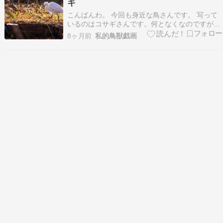
ギ
ナガ様ご一行がわ…
こんばんわ。 今回も身近な鳥さんです。 写って
いるのはコサギさんです。何となくなのですが、
コサギさんよりもダイサギさんやアオサギさんと
8ヶ月前
私的鳥獣戯画
の出会いが多いような気がするのですが気のせい
でしょうか…。 ありふれたと言うと語弊がありま
すが、身近な鳥さんの中でも美しさはトップクラ
スの鳥さん…