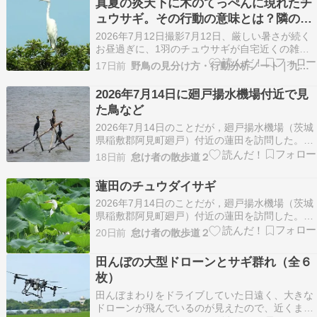
真夏の炎天下に木のてっぺんに現れたチ
のブログ記事を書くことにする。なお，ウ…
ュウサギ。その行動の意味とは？隣の電
柱ではカワウも暑そうに口を開けていた
2026年7月12日撮影7月12日、厳しい暑さが続く
お昼過ぎに、1羽のチュウサギが自宅近くの雑木
林に飛来し、一番高い木のてっぺんに10分近くと
17日前
野鳥の見分け方・行動分析ノート｜九州の野鳥観察データ
まってじっとしていました。 口をぱかっと開け、
放熱して体温を調節するパンティング
2026年7月14日に廻戸揚水機場付近で見
（panting）をしていましたが、炎天下の木のて
た鳥など
っぺんで…
2026年7月14日のことだが，廻戸揚水機場（茨城
県稲敷郡阿見町廻戸）付近の蓮田を訪問した。こ
の日に観た野鳥の中で，アマサギ（Bubulcus
18日前
怠け者の散歩道２
ibis），コサギ（Egretta garzetta），チュウサギ
（Ardea intermedia），チュウダイサギ（Aldea
蓮田のチュウダイサギ
m…
2026年7月14日のことだが，廻戸揚水機場（茨城
県稲敷郡阿見町廻戸）付近の蓮田を訪問した。散
策中，チュウダイサギ（Aldea modesta）と思わ
20日前
怠け者の散歩道２
れる白鷺を観ることができた。これまで経験した
ことを基礎とすると，チュウダイサギは，アオサ
田んぼの大型ドローンとサギ群れ（全６
ギ（Ardea cinerea）と同じく…
枚）
田んぼまわりをドライブしていた日遠く、大きな
ドローンが飛んでいるのが見えたので、近くまで