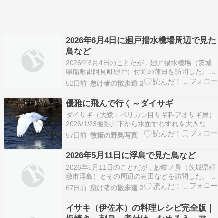
2026年6月4日に廻戸揚水機場周辺で見た
鳥など
2026年6月4日のことだが，廻戸揚水機場（茨城
県稲敷郡阿見町廻戸）付近の蓮田を訪問した。こ
の日は，シギ・チドリの類を見ることはできなか
52日前
怠け者の散歩道２
ったけれども，婚姻色になっているコサギやチュ
ウダイサギなどを観察することができた。また，
優雅に飛んで行く～ダイサギ
普段は声を聴くことしかできないオオヨシキリ
ダイサギ（大鷺：ペリカン目サギ科アオサギ属）
（Acroc…
2026/1/23撮影川下から水面すれすれを大きな白
いダイサギが飛んできた片足を下に垂らして着陸
57日前
散策の野鳥写真
場所を探すゆっくりと羽ばたきながら優雅に飛ん
で行く白い姿はなんて美しいのだろう撮影場所：
2026年5月11日に浮島で見た鳥など
利根川河川敷◇◇◇◇◇ご訪問ありがとうござい
2026年5月11日のことだが，妙岐ノ鼻（茨城県稲
ますc…
敷市浮島）とその周辺の蓮田などを訪問した。こ
の日に観た野鳥の中で，チュウシャクシギ
67日前
怠け者の散歩道２
（Numenius phaeopus），セイタカシギ
（Himantopus himantopus），オオヨシキリ
イサキ（伊佐木）の料理レシピ完全版｜
（Acrocephalus ori…