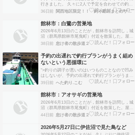
行きました。 久々に2人で予定を合わせての釣
り。 容赦ないうねりと船酔いに耐えた先に待って
36日前
関西地区限定！！ 釣り動画まとめサイト
いた最高の大逆転。 どうしても小鮎が釣りたい師
匠を川へ案内。 そんなハードで最高な一日を没入
館林市：白鷺の営巣地
感高くPOV視点でお届け。 【タイムスタンプ】
2026年6月13日のことだが，館林市を訪問し，城
沼（群馬県館林市尾曳町）付近を散策した。屋外
展示されているパブリックアートを鑑賞しながら
38日前
怠け者の散歩道２
散策中，たまたま，チュウサギ（Ardea
intermedia）を観ることができた。巣材を集めて
予約の出遅れで釣行プランがうまく組め
いるように見える。そのチュウサギが飛んで行
ないという悪循環に
っ…
">釣りの調子が悪いのはいつものことなので凹み
はしないが、予約の出遅れで釣行プランがうまく
組めないという悪循環に陥ると激しく凹む。土曜
39日前
へた釣り.こむ
の午後アジ→夜メバルは午後アジが満船。慌てて
ほかの釣り物を探すも凪の週末は釣行予定者が多
館林市：アオサギの営巣地
いようで……これだというプラン見つからず。 予
2026年6月13日のことだが，館林市を訪問し，城
約したけど…
沼（群馬県館林市尾曳町）付近を散策した。屋外
展示されているパブリックアートを鑑賞しながら
44日前
怠け者の散歩道２
散策中，たまたま，八幡宮（群馬県館林市城町）
の社殿裏にある樹木にアオサギ（Ardea
2026年5月27日に伊佐沼で見た鳥など
cinerea）が営巣しているところを観ることがで
2026年5月27日のことだが，久しぶりに伊佐沼
きた…