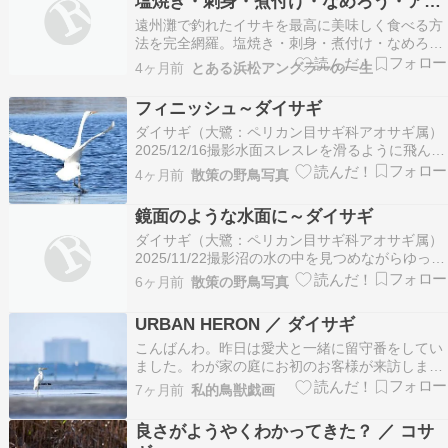
塩焼き・刺身・煮付け・なめろう・アク
アパッツァまで遠州灘の初夏の美魚を絶
遠州灘で釣れたイサキを最高に美味しく食べる方
品に仕上げる全技術
法を完全網羅。塩焼き・刺身・煮付け・なめろ
う・アクアパッツァなど全レシピと下処理のコツ
4ヶ月前
とある浜松アングラーの一生
を釣り人目線で徹底解説します。
フィニッシュ～ダイサギ
ダイサギ（大鷺：ペリカン目サギ科アオサギ属）
2025/12/16撮影水面スレスレを滑るように飛んで
きたダイサギがゆっくりと旋回して着陸に備えて
4ヶ月前
散策の野鳥写真
足を伸ばす尾羽と大きな羽を広げてポーズをとる
ように静かに浅瀬に着水する綺麗なフィニッシュ
鏡面のような水面に～ダイサギ
を見せてくれた撮影場所：多々良沼◇◇◇◇◇ご
ダイサギ（大鷺：ペリカン目サギ科アオサギ属）
訪問…
2025/11/22撮影沼の水の中を見つめながらゆっく
りと前に進むダイサギ獲物の魚を探しているよう
6ヶ月前
散策の野鳥写真
だやや波立った鏡面のような水面にその姿を映し
て長い首を持ち上げて周囲を見回す撮影場所：
URBAN HERON ／ ダイサギ
多々良沼◇◇◇◇◇ご訪問ありがとうございます
こんばんわ。昨日は愛犬と一緒に留守番をしてい
cli…
ました。わが家の庭にお初のお客様が来訪しまし
た。なんとウグイスさんがやってきてくれまし
7ヶ月前
私的鳥獣戯画
た！わたしの家の庭を縄張りにしているジョビ子
さんとバトルにならないと良いのですが…。昨日
良さがようやくわかってきた？ ／ コサ
はひよがやけにうるさいなぁと思っていたら、オ