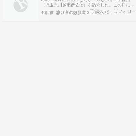
（埼玉県川越市伊佐沼）を訪問した。この日に観
ることのできた野鳥の中で，コアジサシ
48日前
怠け者の散歩道２
（Sternula albifrons）に関しては，既に別のブロ
グ記事を書いた。それ以外の野鳥に関し，記録の
ため，このブログ記事を書くことにする。なお…