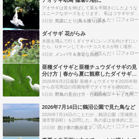
アオサギ幼鳥 猛暑の朝に
アオサギは首を伸ばして翼を半開きにしたような
ユニークなポーズをとります。 私はコサギやダイ
サギなど他のサギ類で見たことがありません。 な
3日前
気楽にとり(鳥＆撮り)歩き
ぜアオサギがこのような行動をするのか～正確な
理由は解明されていませんが、 日光浴、虫干し、
ダイサギ 花がらみ
体温調節などの理由が考えられています。 じっと
水面を飛んで行くダイサギにレンズを向けずにい
水面を…
たら、Uターンしてキバナコスモスが咲く場所に
降りたので、撮ることに。向きを変えてくれまし
4日前
メンバラ＆身近な自然
た。夏は野鳥を撮ることが少ないのですが、別の
狙いで望遠レンズ付きのカメラを手にしていたの
亜種ダイサギと亜種チュウダイサギの見
で。人気ブログランキング野鳥観察ランキング自
分け方｜春から夏に観察したダイサギの
然観察ランキン…
婚姻色の変化と識別ポイント
2026年6月2日撮影 亜種チュウダイサギ2025年秋
から自宅周辺の田園地帯でダイサギを継続的に観
察しています。 季節ごとの変化を記録していく中
5日前
野鳥の見分け方・行動分析ノート｜九州の野鳥観察データ
で、亜種ダイサギと亜種チュウダイサギが見られ
る時期の違いや、時期によって亜種間の脚の色の
2026年7月14日に鶴沼公園で見た鳥など
違いが決め手にならないことを改めて確認できま
2026年7月14日のことだが，鶴沼公園（茨城県土
した…
浦市菅谷町）を訪問した。鳥の姿は全体的に乏し
く，期待したカワセミ（Alcedo atthis）を見つけ
15日前
怠け者の散歩道２
ることもできなかった。観ることができたのは，
毎度お馴染みの種類の野鳥のみ。記録のため，こ