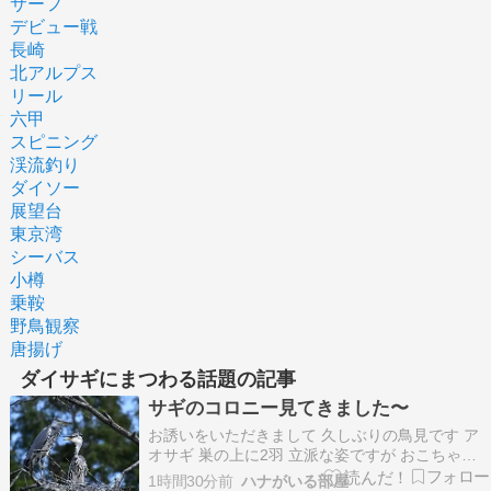
サーフ
デビュー戦
長崎
北アルプス
リール
六甲
スピニング
渓流釣り
ダイソー
展望台
東京湾
シーバス
小樽
乗鞍
野鳥観察
唐揚げ
ダイサギにまつわる話題の記事
サギのコロニー見てきました〜
お誘いをいただきまして 久しぶりの鳥見です ア
オサギ 巣の上に2羽 立派な姿ですが おこちゃま
と思います こちらには ダイサギ この子は コサギ
1時間30分前
ハナがいる部屋