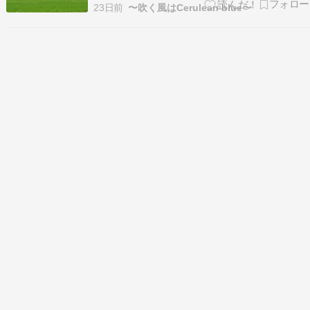
行って見学させていただきました。 （勝手に見
23日前
〜吹く風はCerulean blue〜
た、、というのが正しい表現 (;^_^A）初めのこ
ろ、なにか白いものを散布していたけど、、テス
ト飛行か調整なのか、あとは飛ばすだけでした。
農業用ドロ…