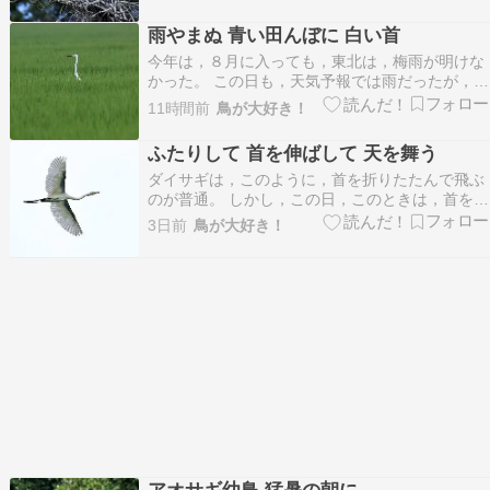
です サギたちがいっぱいの集合住宅 某公園の池
の真ん中に サギのコロニーおそらく チュウサギ
雨やまぬ 青い田んぼに 白い首
もいたと思います こちらは別の場所ですが …
今年は，８月に入っても，東北は，梅雨が明けな
かった。 この日も，天気予報では雨だったが，現
地に行けば何とかなるだろう，と，甘い考えで来
11時間前
鳥が大好き！
たのだが，雨が弱くなったり，強くなったりする
のを，フロントガラス越しに見るばかり。 車の外
ふたりして 首を伸ばして 天を舞う
に出ることがむずかしく，やむなく，車で田んぼ
ダイサギは，このように，首を折りたたんで飛ぶ
を回って鳥…
のが普通。 しかし，この日，このときは，首を伸
ばして飛んでいた。 ダイサギを撮影することは，
3日前
鳥が大好き！
ほぼないのだが，驚いて，ついレンズを向けてし
まった。 一瞬伸ばしたのではなく，ずっと伸ばし
たまま。 この首の曲がり具合が，何とも言えず，
美しい…