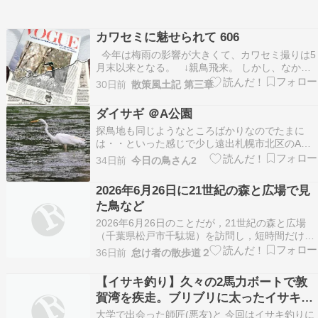
カワセミに魅せられて 606
今年は梅雨の影響が大きくて、カワセミ撮りは5
月末以来となる。 ↓親鳥飛来。 しかし、なかな
か飛び込まず。 そうこうしているうちに別個体が
30日前
散策風土記 第三章
近くを通り過ぎて対岸に行き、追い掛けてしまっ
た（で、2羽共に姿を消す）。 ↓暫くして、親
ダイサギ ＠A公園
鳥が戻って来た。 ダイブ2回（採餌…
探鳥地も同じようなところばかりなのでたまに
は・・といった感じで少し遠出札幌市北区のA公
園に行ってみました。ここに行くのは何年ぶりか
34日前
今日の鳥さん2
なぁ 今時期ほとんど姿を消したダイサギは広い沼
沼には何カ所かで睡蓮が花をつけています。 沼そ
2026年6月26日に21世紀の森と広場で見
ばの陸地部分には・・・アヤメ？カキツバタ？そ
た鳥など
れとも花菖蒲…
2026年6月26日のことだが，21世紀の森と広場
（千葉県松戸市千駄堀）を訪問し，短時間だけ散
策した。散策中，何種類かの野鳥を観察すること
36日前
怠け者の散歩道２
ができた。草地で食べ物を探していたムクドリ
（Spodiopsar cineraceus）の群れと千駄堀池に1
【イサキ釣り】久々の2馬力ボートで敦
羽だけいたチュウダイサギ（Ard…
賀湾を疾走。ブリブリに太ったイサキが
最高に美味かった。
大学で出会った師匠(悪友)と 今回はイサキ釣りに