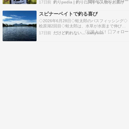
正では？」といったワードが検索されることがあ
17日前
釣りpedia | 釣りに関する人物をお届け
りますが、実際には藤田さんが不正を行ったとい
う事実は一切ありません。 では、なぜこうした言
スピナーベイトで釣る喜び
葉が検索されるのか？背景には、彼が公開した戦
◇2026年6月28日◇蛙太郎のバスフィッシング◇
略的なリグの…
桧原湖2回目◇蛙太郎は、水草が水面まで伸びて
ルアーを引きにくいシャローへ入り、障害物をか
17日前
だけど釣れない… Saltyfish
わしやすいスピナーベイトを選んでキャストを始
めました。午前9時、ロッドに...