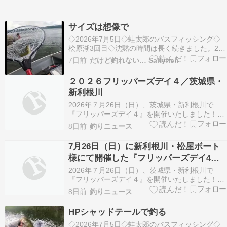
サイズは想像で
◇2026年7月5日◇蛙太郎のバスフィッシング◇
桧原湖3回目◇沈黙の時間は長く続きました。2匹
目を釣ってから約4時間、まったく反応のない厳
7日前
だけど釣れない… Saltyfish
しい状況が続いていたのです。そして12時20分
――本当にようやく、3匹目が姿を...
２０２６フリッパーズデイ４／茨城県・
新利根川
2026年７月26日（日）、茨城県・新利根川で
『フリッパーズデイ４』を開催いたしました！新
利根川に集まった83名のフリッパー。レンタルボ
8日前
釣りニュース
ートがほぼすべて出はらってしまうほどでした。
私たちはなぜバスフィッシングに夢中なのでしょ
7月26日（日）に新利根川・松屋ボート
うか。 それは釣りにまつわるプロセスのすべて
様にて開催した『フリッパーズデイ4』
に、大きな…
のレポートを公開いたしました。
2026年７月26日（日）、茨城県・新利根川で
『フリッパーズデイ４』を開催いたしました！新
利根川に集まった83名のフリッパー。レンタルボ
8日前
釣りニュース
ートがほぼすべて出はらってしまうほどでした。
私たちはなぜバスフィッシングに夢中なのでしょ
HPシャッドテールで釣る
うか。 それは釣りにまつわるプロセスのすべて
◇2026年7月5日◇蛙太郎のバスフィッシング◇
に、大きな…