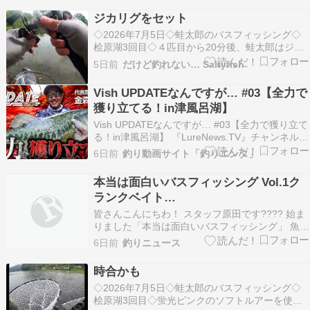
した。夜中のうちにお店の駐車場に着いて、準備
ジカリグをセット
をしてるようでしたね！「この真夏の暑い中スゲ
◇2026年7月5日◇蛙太郎のバスフィッシング◇
ーなあ！」…
桧原湖3回目◇４匹目から20分後、蛙太郎はジカ
リグ（直リグ）のセットをしていました。水草の
5日前
だけど釣れない… Saltyfish
密集したエリアを攻略するには、ルアーを引っ掛
けずに通せるジカリグが最適だ...
Vish UPDATEなんですが… #03【全力で
獲り立てる！in津風呂湖】
Vish UPDATEなんですが… #03【全力で獲り立て
る！in津風呂湖】 『LureNews.TV』チャンネルは
ルアーを中心とした釣り動画専門チャンネル。 バ
6日前
釣り動画サイト「釣りエンタ」
スフィッシングやSWソルトウォーターゲーム各
魚種に関する動 […]
本当は面白いバスフィッシング Vol.1ク
ランクベイト…
皆さんこんにちわ！ スタッフ原田です???? 始ま
りました「本当は面白いバスフィッシング」 魚の
状況を考える、水中の状況を読む、仮説を立てて
6日前
釣りニュース
ルアーで答え合わせをする 「釣れたルアー」を覚
えるのではなく「なぜ釣れたのか？」を考える そ
時合かも
んなバスフィッシングが持つ本来の面白さ、楽し
◇2026年7月5日◇蛙太郎のバスフィッシング◇
さ…
桧原湖3回目◇蛍光ピンクのソフトルアーを使っ