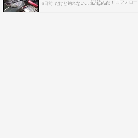
たダウンショットリグに、4匹目が食いつきまし
6日前
だけど釣れない… Saltyfish
た。時刻は12時40分。時合になったのでしょう
か？蛙太郎はロッドを握りしめ、...