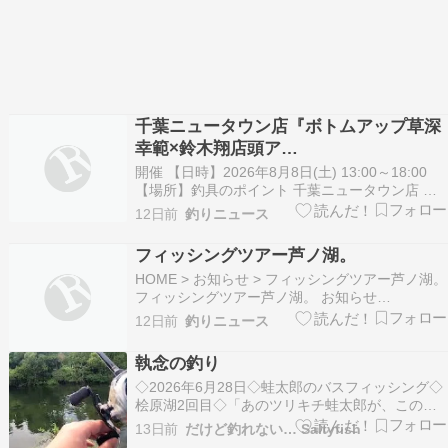
千葉ニュータウン店『ボトムアップ草深
幸範×鈴木翔店頭ア…
開催 【日時】2026年8月8日(土) 13:00～18:00
【場所】釣具のポイント 千葉ニュータウン店 イ
ベント内容 草深幸範 × 鈴木翔、ボトムアップの
12日前
釣りニュース
二人が千葉ニュータウン店にやって来る！ おかっ
ぱりバスフィッシングの世界を変え続けるルアー
フィッシングツアー芦ノ湖。
メーカー「Bottomup(ボ…
HOME > お知らせ > フィッシングツアー芦ノ湖。
フィッシングツアー芦ノ湖。 お知らせ
2026.07.29 2026年度フィールドイベント『フィ
12日前
釣りニュース
ッシングツアー』の募集を開始。最後となる4回
目は、バスフィッシングの聖地”芦ノ湖”でガンク
執念の釣り
ラフトとコラボ。ゲストには平岩孝典氏…
◇2026年6月28日◇蛙太郎のバスフィッシング◇
桧原湖2回目◇「あのツリキチ蛙太郎が、この程
度で諦めるはずがない。」私は初めから、そう思
13日前
だけど釣れない… Saltyfish
っていました。蛙太郎はネコリグにして、ルアー