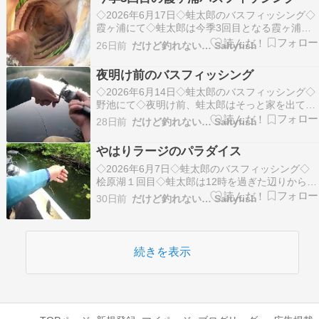
ら急増水した池原ダム。こ…
◇2026年6月17日◇蛙太郎のバスフィッシング◇
霞ヶ浦にて◇蛙太郎は今季3回目となる霞ヶ浦ま
で遠征し、またしても見事なバスを仕留めまし
26日前
だけど釣れない… Saltyfish
た。蛙太郎の報告では、今回の獲物は堂々たるラ
ージマウスバス。サイズを測ら...
夜明け前のバスフィッシング
◇2026年6月14日◇蛙太郎のバスフィッシング◇
野池にて◇夜明け前、蛙太郎はそっと家を出て福
島市郊外の静かな野池へ向かいました。誰にも見
28日前
だけど釣れない… Saltyfish
られない時間に誰もいない場所で、周囲を気にせ
ず思いきりバスフィッシング...
やはりラージのパラダイス
◇2026年6月7日◇蛙太郎のバスフィッシング◇
桧原湖１回目◇蛙太郎は12時を過ぎた辺りからス
モールマウスバスよりも生息数の少ないラージマ
30日前
だけど釣れない… Saltyfish
ウスバスを立て続けに釣りました。6匹目は、小
物のラージマウスバス。7匹目...
続きを表示