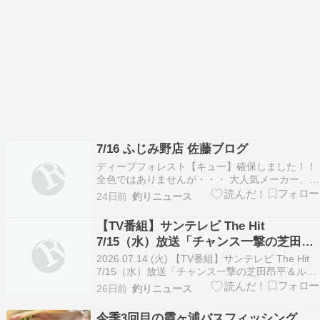
7/16 ふじみ野店 佐藤ブログ
ディープフォレスト【キュー】確保しました！！
全色ではありませんが・・・ 大人気メーカー、デ
ィープフォレストの「キュー」を確保致しまし
24日前
釣りニュース
た！！ 前回入荷時は即完売だったので、まだ手に
入れてない方は、この機会にぜひ♪ ※こちらの商
【TV番組】サンテレビ The Hit
品は、お取り置き・通信販売・店舗間移動は出来
7/15（水）放送「チャンス一撃の芝田昂
ませんの…
平＆ルミ46センチ池原バス」
2026.07.14 (火) 【TV番組】サンテレビ The Hit
7/15（水）放送「チャンス一撃の芝田昂平＆ルミ
46センチ池原バス」 今週はリポーターの加藤る
26日前
釣りニュース
みが芝田昂平さんと、奈良県・池原ダムで産卵後
の回復モンスターバスを狙う。 台風通過で減水か
今季3回目の霞ヶ浦バスフィッシング