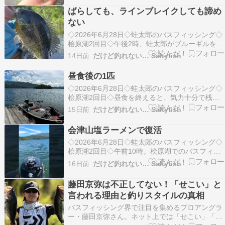
をキャストしました。そして...
ばらしても、ラインブレイクしても諦め
ない
◇2026年6月28日◇蛙太郎のバスフィッシング◇
桧原湖2回目◇午後2時、蛙太郎がブルーギルを釣
り上げました。一方の私は、1匹目を釣ってから6
14日前
だけど釣れない… Saltyfish
時間、ロッドにまったく反応がないまま。今日は
どうにも渋い状況でした。（...
昼食後の1匹
◇2026年6月28日◇蛙太郎のバスフィッシング◇
桧原湖2回目◇昼食を終えると、気力十分で桟橋
へ戻りました。エンジン全開で、ポイントには5
15日前
だけど釣れない… Saltyfish
分ほどで到着しました。12時20分、蛙太郎のロッ
ドに反応がありました。上がっ...
会津山塩ラーメンで復活
◇2026年6月28日◇蛙太郎のバスフィッシング◇
桧原湖2回目◇午前10時。桧原湖でのバスフィッ
シングでは、まずあり得ないほど早い時間に、蛙
16日前
だけど釣れない… Saltyfish
太郎は「疲れた…」と漏らしながら、竿を置きま
した。これまでの桧原湖の釣行...
藤田京弥は不正してない！「せこい」と
言われる理由と釣りスタイルの真相
バスフィッシング界で注目を集めるプロアングラ
ー・藤田京弥さん。ネット上では「せこい」「不