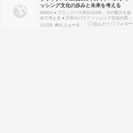
時は全然釣れずに紀ノ川分からない????って…
ッシング文化の歩みと未来を考える
INDEX ● ブラックバス来日101年、その魅力を改
めて考える ● 日本のバスフィッシング文化の原
点、赤星鉄馬の功績 ● 未来へつなぐバスフィッシ
11日前
釣りニュース
ング文化 ● トップウォーター縛りの「赤星杯」ト
ップの釣りの面白さとは？ ● 魚を釣るだけじゃな
い！バスフィッシングの奥深い魅力 …