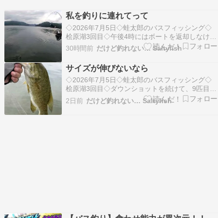
東北では売ってさえいなかったラバージグを、バ
スに転向した機会に使ってみようと思い立ち練習
私を釣りに連れてって
をする事にしました。 ラバージグは構造がシンプ
◇2026年7月5日◇蛙太郎のバスフィッシング◇
ルな割には…
桧原湖3回目◇午後4時にはボートを返却しなけれ
ばなりません。桟橋まで戻る時間を考えると、残
30時間前
だけど釣れない… Saltyfish
された釣り時間はあと30分ほど。午後3時を少し
過ぎた頃、その“最後の勝負”に...
サイズが伸びないなら
◇2026年7月5日◇蛙太郎のバスフィッシング◇
桧原湖3回目◇ダウンショットを続けて、9匹目が
釣れました。結構、良い型のスモールマウスバス
2日前
だけど釣れない… Saltyfish
でした。サイズを測ってみると・・・37cmは行
っていないかな。サイズは伸び...