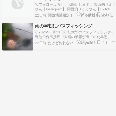
＼フォローよろしくお願いします／ 関西釣りええ
やん【Instagram】 関西釣りええやん【TikTok】
関西釣りええやん【X】 ＃バス釣り ＃バスフィッ
22日前
関西地区限定！！ 釣り動画まとめサイト
シング ＃琵琶湖釣り ＃バスボート ＃ブラックバ
ス フリーBGM・音楽素材 MusMus OtoLogic
雨の早朝にバスフィッシング
◇2026年6月21日◇蛙太郎のバスフィッシング◇
野池◇台風接近で大雨の予報が出ていた早朝、蛙
太郎はこのところ通い詰めている野池へと向かい
22日前
だけど釣れない… Saltyfish
ました。藪をかき分けて水辺に出ると、いつもの
ようにスピナーベイトを投げ...