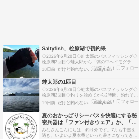
Saltyfish、桧原湖で初釣果
◇2026年6月28日◇蛙太郎のバスフィッシング◇
桧原湖2回目◇蛙太郎から「藻の中へイモグラブ
を落として、そのまま待ってみるといい」と助言
18日前
だけど釣れない… Saltyfish
を受けた私は、桧原湖のシャローに広がる藻の隙
間へイモグラブをキャストし...
蛙太郎の1匹目
◇2026年6月28日◇蛙太郎のバスフィッシング◇
桧原湖2回目◇釣りを始めてから2時間。釣れそう
で釣れない――桧原湖がそんな湖であることは、
19日前
だけど釣れない… Saltyfish
百も承知しています。それでも、これほど雰囲気
が良いのにまったく反応がない...
夏のおかっぱりシーバスを快適にする秘
密兵器は「ファン付きウェア」か、「ペ
ルチェ」か？
みなさんこんにちは、釣り介です。7月も中盤を
過ぎ、いよいよ夏本番といった暑さになってきま