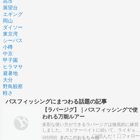
高市
展望台
エギング
岡山
ダイソー
東京湾
シーバス
小樽
中京
甲子園
ヒラマサ
避暑地
大分
野鳥観察
軽さ
バスフィッシングにまつわる話題の記事
【ラバージグ】｜バスフィッシングで使
われる万能ルアー
多彩な使い方ができるラバージグは徹底的に練習
しました。 スピナーベイトに続いて、ライギョ時
代には使っていなかった…というよりも、当時の
5時間前
きのこのおもちゃ箱