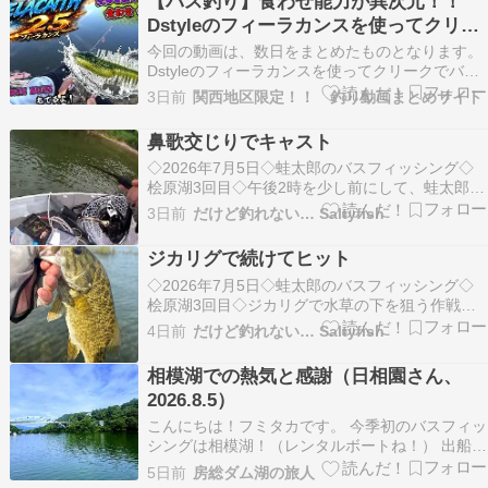
【バス釣り】食わせ能力が異次元！！
Dstyleのフィーラカンスを使ってクリー
ク攻略したら、衝撃の展開が待ってい
今回の動画は、数日をまとめたものとなります。
た！！朝イチのツインバズもお見逃しな
Dstyleのフィーラカンスを使ってクリークでバス
釣りしてきました。どんな結果になったのか?み
く！！【Black Bass】【柳川クリーク】
3日前
関西地区限定！！ 釣り動画まとめサイト
なさんも最後まで見て楽しんでってください。 い
つも皆さんありがとうごさいます。皆さんのコメ
鼻歌交じりでキャスト
ントすごく励みになっています。 動画の感想やご
◇2026年7月5日◇蛙太郎のバスフィッシング◇
意見…
桧原湖3回目◇午後2時を少し前にして、蛙太郎の
テンションは最高潮でした。すでに7匹を釣り上
3日前
だけど釣れない… Saltyfish
げてよほど気分が良くなっていたのでしょう。水
草が密集していたエリアから南...
ジカリグで続けてヒット
◇2026年7月5日◇蛙太郎のバスフィッシング◇
桧原湖3回目◇ジカリグで水草の下を狙う作戦は
見事に成功しました。5匹目を釣り上げた直後、
4日前
だけど釣れない… Saltyfish
まだGoProの撮影準備も整っていないうちに、早
くも6匹目がヒット。手応えのあ...
相模湖での熱気と感謝（日相園さん、
2026.8.5）
こんにちは！フミタカです。 今季初のバスフィッ
シングは相模湖！（レンタルボートね！） 出船は
日相園さん！ 第一印象はお客さんの多さとバスフ
5日前
房総ダム湖の旅人
ィッシングにかける情熱が凄い！といった印象で