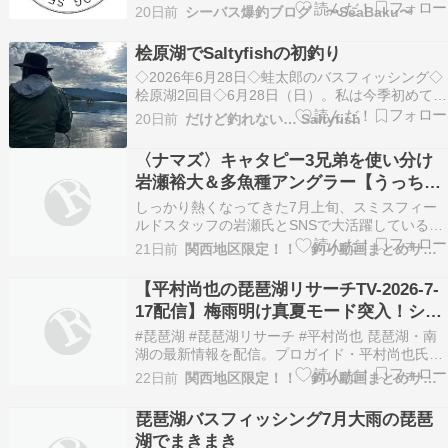
したね。この時期のおかっぱりシーバスといえ
20日前
シーバス爆釣ブログ 〜SeaBaku〜
ば、デイのハクパターンや、朝夕のマズメ時にシ
ャローへ差してくる高活性な個体を狙うのが本当
桧原湖でSaltyfishの初釣り
に楽しい季節。が！しか〜し！！近年の夏の暑さ
◇2026年6月28日◇蛙太郎のバスフィッシング◇
はとにかく尋常じゃ…
桧原湖2回目◇6月28日（日）。私は今季初めて、
蛙太郎と一緒に桧原湖へ向かいました。蛙太郎に
20日前
だけど釣れない… Saltyfish
とっては2回目の桧原湖でのバスフィッシングで
す。天気予報は「曇り時々雨...
〈ナマズ〉キャタピー3兄弟を使い分け
岩瀬裕大＆多魚種アングラー【うっち
ー】の徳島ナマズ釣行
しっかり熱くなってきた7月上旬、スミスフィー
ルドスタッフの岩瀬氏とSNSで大活躍している多
魚種アングラーうっちー氏との徳島でのナマズ釣
21日前
関西地区限定！！ 釣り動画まとめサイト
行。 今シーズン発売されたキャタピーソフト60
を駆使しながら、ナマズルアーの絶対的定番アイ
【平村尚也の琵琶湖リサーチTV-2026-7-
テムのキャタピー・キャタピークリッカーも含む
17配信】梅雨明け真夏モード突入！シー
「キャタピ…
ズン到来の北湖最新情報／“古川 龍二”が
#琵琶湖 #琵琶湖リサーチ #平村尚也 琵琶湖・南
解説 いま！ど真ん中！タックル選
湖の最新情報を配信。プロガイド・平村尚也氏が
ナビゲーター役として、琵琶湖界隈のニュースか
22日前
関西地区限定！！ 釣り動画まとめサイト
ら、今、釣れている実績エリア、最旬パターンを
はじめ、気になるトピックもお届け。琵琶湖ボー
琵琶湖バスフィッシング7月大雨の琵琶
トアングラー必見の情報番組です！ 「フィールド
湖でまきまき
情報」…