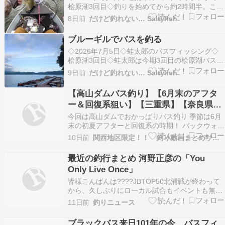
桧原湖3回目◇釣りを始めてから約2時間半。ここ
まで釣れたのは、ブルーギルを餌にして釣れたラ
8日前
だけど釣れない… Saltyfish
ージマウスバスだけ。どうやらこの日はかなり渋
い状況だったようです。そん...
ブルーギルでバスを釣る
◇2026年7月5日◇蛙太郎のバスフィッシング◇
桧原湖3回目◇蛙太郎は今期3回目の桧原湖バスフ
ィッシングへ向かい、こたかもりキャンプ場でレ
9日前
だけど釣れない… Saltyfish
ンタルボートを借りて午前6時に出航しました。
岸際を流しながらバスを探すも...
【高山ダムバス釣り】【6月末のアフタ
ー＆回復系狙い】【三重県】【奈良県】
【京都府】【リザーバー】【高山ダムお
今回は高山ダムでおかっぱりバス釣り 季節は6月
かっぱり】【室生ダム】【津風呂湖】
末の初夏アフターと回復系の時期！ バックウォー
ターを巻物撃物で狙ってきました！ 激流でのバス
【ブラックバス】【バスフィッシング】
10日前
関西地区限定！！ 釣り動画まとめサイト
釣りはワクワクしますね！ 参考になれば幸いで
【バス釣り】
す！ #バス釣り #ブラックバス #高山ダム #高山
最近の釣行まとめ 河野正彦の「You
ダムバス釣り #奈良県 #京都府 #三重県 …
Only Live Once」
皆様こんばんは????JBTOP50北浦戦が終わって
から、久しぶりにローカル試合もイベントも無い
土日が続いたのでここ最近の土日は釣り三昧でし
11日前
釣りニュース
た????行った場所は紀ノ川と生野銀山湖❗️紀ノ川
は一度だけボートで釣りした事があるだけでその
ブラックバス来日101年の今、バスフィ