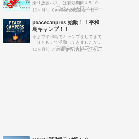
乗り放題パス」は有効期間を8-10日
から16-18日に変更し、天気次第で
10ヶ月前
CanCanの気楽な一日
転戦できる様に複数のプランを用意
しておいたのですが、またまた怪し
peacecanpres 始動！！平和
げな週間予報になってしまいまし
島キャンプ！！
た。 16日朝勤務明けから輪行で
向かい17日と18日の午前中走るス
今まで平和島でキャンプをしてきて
ケージュ－…
「ＨＮＫ」で活動してきましたがＨ
ＮＫとは、、平和島 H で、肉 Ｎ 、
10ヶ月前
この道を行けば〜 たろさ日記
食おう Ｋでしたが、ＮＨＫと混同
しそうで不評でした（笑）ですの
で！新生グループ
「peacecanpres」で活動開始で
し！と言う訳で第１回？
peacecanpres平和島キャン…