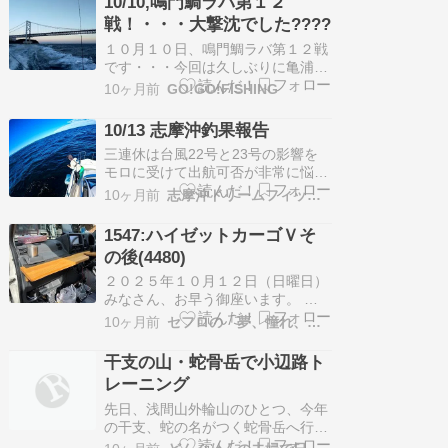
10/10,鳴門鯛ラバ第１２
戦！・・・大撃沈でした????
１０月１０日、鳴門鯛ラバ第１２戦
です・・・今回は久しぶりに亀浦漁
港のつるぎさんにお世話になりまし
10ヶ月前
GO!GO!FISHING
たぁ～６時過ぎ、船中６名で沖
へ・・・気温２０℃、北寄りの風５
10/13 志摩沖釣果報告
ｍ、お昼前まで満ち潮って感じで
三連休は台風22号と23号の影響を
す・・・つるぎ艦長に状況を聞くと
モロに受けて出航可否が非常に悩ま
台風２２号のうねりと濁りが来てか
しい状況でした。 土日で出たかっ
ら深場はサッパリ・・・・???…
10ヶ月前
志摩沖ドリームフィッシングダイアリー
たのに、結局は最終日の朝イチの台
風の情報をみて判断… 結果、遅め
1547:ハイゼットカーゴＶそ
の時間ならなんとか出れそう。 か
の後(4480)
なり遅めに出航して沖に出たら、北
風はまあまあ吹いてますがウネリは
２０２５年１０月１２日（日曜日）
すでに落ち着いていてほ…
みなさん、お早う御座います。 今
日は、第４６回北総茶話会な日で
10ヶ月前
セフロの「夢、憧れ、そして現実」
す。 がっ！伊豆半島方面に多大な
被害を出した台風２２号に続き台風
干支の山・蛇骨岳で小辺路ト
２３号も伊豆半島方面に向かって今
レーニング
日！と台風接近で心配なお天気です
が、何とかモット欲しいモノです
先日、浅間山外輪山のひとつ、今年
わ！ さて、お題のオイラの…
の干支、蛇の名がつく蛇骨岳へ行っ
てきました。 約１週間後に迫った