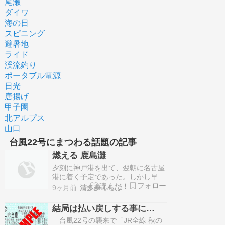
尾瀬
ダイワ
海の日
スピニング
避暑地
ライド
渓流釣り
ポータブル電源
日光
唐揚げ
甲子園
北アルプス
山口
台風22号にまつわる話題の記事
燃える 鹿島灘
夕刻に神戸港を出て、翌朝に名古屋
港に着く予定であった。しかし早
朝、伊勢湾を通り過ぎ遠州灘を進ん
9ヶ月前
清多夢くらぶ
ているのでアレと思う。客室の航路
モニターでそれが分かる。太平洋
結局は払い戻しする事に…
(八丈島付近)の台風22号が940ヘク
台風22号の襲来で「JR全線 秋の
トパスカ...