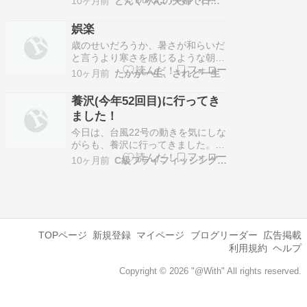
10ヶ月前
どんぐりんの夫婦で日本あっちこち
熊野古道・小辺路の旅。机上での計
画とは別に準備しておかなくてはな
娯楽
らないのが体力作りです。険しい峠
歳のせいだろうか、暑さが和らいだ
越えがいくつかあるので、全体を通
と言うより寒さを感じるような朝に
して山登りと言えなくもありませ
なった。気象予報が大騒ぎしていた
ん。 このところあまり山…
10ヶ月前
たかが一生、されど一生
台風２２号は東京には影響ゼロでほ
っとしたが、２３号が同じコースで
養沢(今年52回目)に行ってき
接近してるとのこと。来週の木曜は
ました！
また心配しなくてはならぬかと少し
がっかり。一昨日の午後久しぶりに
今日は、台風22号の動きを気にしな
日比谷の東京ビックサイ…
がらも、養沢に行ってきました。日
時・場所: 2025年10月9日(木) 事務
10ヶ月前
C級フライフィッシング。の話
所下、下弁天、製材所釣法: アウト
リガー、ドライ釣果: レインボー91
匹〓22~35cm(アウトリガー70、ド
ライ21)、ヤマメ1匹〓23cm(ドラ
イ)、合計92匹(ア…
TOPページ
新規登録
マイページ
ブログリーダー
広告掲載
利用規約
ヘルプ
Copyright © 2026 "@With" All rights reserved.