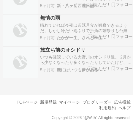
だりで 最高気温は７．９℃（２：２０） 最低気
5ヶ月前
新・八ヶ岳西麓日記
温は１８時現在２．７℃ と徐々に低下していま
す。 今日は皆既月食ですが チャンスはなさそう
無情の雨
です。
晴れていれば今夜は皆既月食が観察できるよう
だ。しかし冷たい雨ふりで折角の雛祭りも台無し
となって可哀そうな1日。外国からもきな臭い話
5ヶ月前
たかが一生、されど一生
ばかりで面白くでもない。特にフランスのマクロ
ン大統領閣下、何をどう考えたか知らぬが「これ
旅立ち前のオシドリ
からは核戦争の時代」とかで核爆弾の増産に踏み
いつも確認している大野川のオシドリ達。 2月か
切るとのこと。北…
ら少なくなったり多くなったりしていたけど、こ
こ数日少ない。 個別に旅立っている感じですが、
5ヶ月前
磯にはいつも夢がある
いよいよ終盤が近いかな？ カワアイサも昨日は
14羽になっていて、ピークより13羽ほど少ない。
冬鳥達が去って行くのは少し寂しいけど、3月下
旬に…
TOPページ
新規登録
マイページ
ブログリーダー
広告掲載
利用規約
ヘルプ
Copyright © 2026 "@With" All rights reserved.