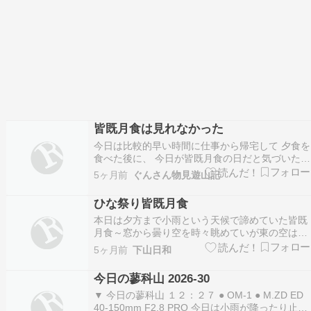
皆既月食は見れなかった
今日は比較的早い時間に仕事から帰宅して 夕食を
食べた後に、 今日が皆既月食の日だと気づいた。
日中は天気が悪くとても月が見えそうな感じでは
5ヶ月前
ぐんさん物見遊山記
なかったが、 雨もやみもしかしたら見えるか？
とちょっと遅ればせながら外に出てみたが 雲はわ
ひな祭り皆既月食
ずかに切れ間があるくらいで相変わらず曇り空。
本日は夕方まで小雨という天候で諦めていた皆既
残念…
月食～窓から曇り空を時々眺めていが東の空は意
地悪なほど厚い雲～！ところが、あるタイミング
5ヶ月前
下山日和
にはしっかり月が姿を見せてくれた（午後8時
半）手持ち撮影でブレブレだがご容赦下さい（午
今日の蓼科山 2026-30
後９時）以上、山口盆地からお伝えしました
▼ 今日の蓼科山 １２：２７ ● OM-1 ● M.ZD ED
（笑）
40-150mm F2.8 PRO 今日は小雨が降ったり止ん