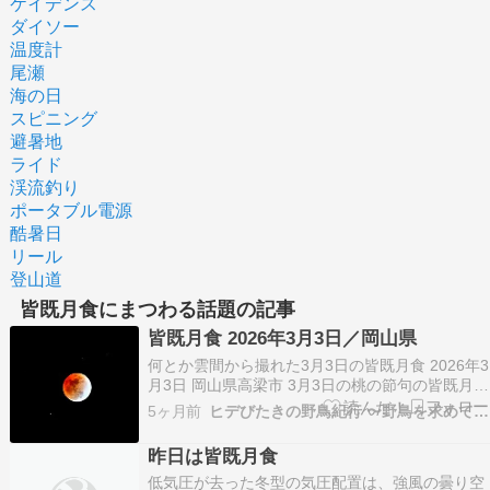
ケイデンス
ダイソー
温度計
尾瀬
海の日
スピニング
避暑地
ライド
渓流釣り
ポータブル電源
酷暑日
リール
登山道
皆既月食にまつわる話題の記事
皆既月食 2026年3月3日／岡山県
何とか雲間から撮れた3月3日の皆既月食 2026年3
月3日 岡山県高梁市 3月3日の桃の節句の皆既月食
は生憎の天気でした。それでも岡山県の南西部は
5ヶ月前
ヒデびたきの野鳥紀行 〜野鳥を求めて近隣から遠方…
夕刻に晴れるのではとの天気予報に期待していま
したが、夕刻になってもしっかり雲に覆われてい
昨日は皆既月食
ます。夕食を済ませて、7時45分頃にベランダ…
低気圧が去った冬型の気圧配置は、強風の曇り空