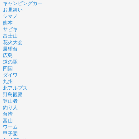
キャンピングカー
お見舞い
シマノ
熊本
サビキ
富士山
花火大会
展望台
広島
道の駅
四国
ダイワ
九州
北アルプス
野鳥観察
登山者
釣り人
台湾
富山
ワーム
甲子園