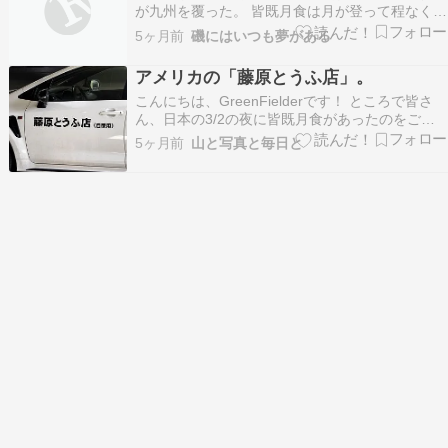
が九州を覆った。 皆既月食は月が登って程なく始
まりますが、撮影出来そうな場所は佐伯市から宮
5ヶ月前
磯にはいつも夢がある
崎県にかけての一部地域に限られていた。チョイ
スしたのは蒲江の波当津海岸方面で、一番は波当
アメリカの「藤原とうふ店」。
津と葛原海岸の中間地点、次が波当津の大きい防
こんにちは、GreenFielderです！ ところで皆さ
波堤、その次…
ん、日本の3/2の夜に皆既月食があったのをご存
知でしたか？ こちらアメリカでは3/3の未明から
5ヶ月前
山と写真と毎日と
明け方に見れる「はずだった」ので、平日にも関
わらずシェナンドーまで行って撮影を敢行すべく
準備をしていたのですが、残念ながらずっと雨…