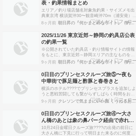
表・釣果情報まとめ
エリア／釣り場店舗名対象魚釣果・サイズメモ出
典東京湾 横須賀沖30〜観音崎沖70m（浦安発）
ャスティング 市川東店アジ23〜45cm 合計31匹
8ヶ月前
朝日昇の『何かまとめなサイト』（釣果速報・東京〜伊豆）
安「吉野屋」のビシアジ船。青イソメ＋赤タンの
自作3本針仕掛けで脂ノリ抜群の良型アジがまと
2025/11/26 東京近郊～静岡の釣具店公表
まってヒット。市川東店 釣果詳細東京湾 鴨…
の釣果一覧
※公開されていた釣具店・釣り情報サイトの情報
をもとに、東京近郊～静岡エリアの主なものを抜
粋しています。抜けや誤りなどがあれば、必ずリ
9ヶ月前
朝日昇の『何かまとめなサイト』（釣果速報・東京〜伊豆）
ンク先の最新情報をご確認ください。 エリア釣
店釣り場・エリア釣り物釣果・内容（要約）出典
0日目のプリンセスクルーズ旅⑤〜夜も
神奈川（管理釣り場）釣具のキャスティング 八
中華街で豚足麺と酢豚と春巻きと
子店フィッ…
横浜のホテル????でプリンセスプラスを追加し
うと悪戦苦闘しても繋がらずしばらく時間をおく
ためにもおなかはあまり空いていないけれど検
9ヶ月前
クレソンで気ままにいい旅 くうねるあそぶ
索????して中華街へgogoランチの時とはちょっ
と違う方向に????‍♂️????‍♀️『0日目のプリンセス
0日目のプリンセスクルーズ旅④〜大さ
クルーズ旅④〜大さん橋のあとは象の…
ん橋のあとは象の鼻パーク経由で赤れん
が倉庫へと
10月24日金曜日クルーズ旅????の出発の前日に
大さん橋に下見に行って明日また来るのに何度も