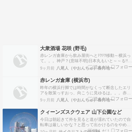
大衆酒場 花咲 (野毛)
赤レンガ倉庫から飲み屋街へとﾃｸﾃｸ移動～横浜っ
て。。。神戸？(意味不明)日本丸もいと～～る!!
木町駅までやってきますと。。。突然の雨こりゃ
9ヶ月前
八尾人（やおんちゅ）番外地〜
タマランとばかりにと飛び込みましたるはここ桜
木町駅から徒歩３分は 大衆酒場 花咲やね～♪ま
赤レンガ倉庫 (横浜市)
ぁ、雨が止むまで時間ツブしますかぁ店奥のテー
ブル…
昨年の横浜行脚では時間がなくって断念したエリ
アを散策っすおっ、向こうに見ゆるは。。。赤レ
ンガ倉庫さっきまでイベントしてたのかな～？ラ
9ヶ月前
八尾人（やおんちゅ）番外地〜
イトアップされててムード満点やねぇ缶ビールで
も持ってくるんやったな（笑）内部はショッピン
クィーンズスクウェア 山下公園など
グも楽しめるようっスなかなか壮観ですな～近代
ビルとも調和しと…
今日は朝起きて外を見ると道が濡れていたので自
転車は厳しいかな？と思って出かけるのをやめま
した。しかし少しすると昨日までとは打って変わ
10ヶ月前
サイクリストの備忘録