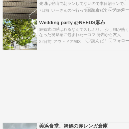
先週は登山で朝ランしてないので本日朝ランです
いつものコース大岡川は結構淀んでいました満ち
7日前
いーさんの〜行って観て食べて〜ブログ
潮で水位は高め蒔田公園寄って市役所前を走って
汽車道から万国橋でゴールSUBWAY寄って帰りま
Wedding party @NEEDS麻布
す今夜は暑気払い鶴見の本町のKOKY’Sへ楽しみ
です休…
結婚式に呼ばれるなんて久しぶり。 少し胸が熱
なった祝祭感に包まれた一コマ 身内から友人 仕
事関係の先輩後輩まで沢山の来賓客 時間は流れ
22日前
アウトドアMIX
も変わらず元気な姿で再会できるって良いもので
すね 花嫁の手紙に溢れる涙を引っ込めようと何
も瞬き あの瞬間毎度持ってかれるんですよね 映
画っ…
美浜食堂、舞鶴の赤レンガ倉庫