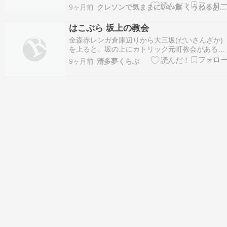
振り返りながら赤れんが方面へ
9ヶ月前
クレソンで気ままにいい旅 くうねるあそぶ
gogo????‍♂️????‍♀️『0日目のプリンセスクルーズ
旅③〜明日の出発場所の大さん橋に下見に行っ
はこぶら 坂上の教会
て』横浜の中華街でランチの後はじじちゃんなら
金森赤レンガ倉庫辺りから大三坂(だいさんざか)
きっと…
を上ると、坂の上にカトリック元町教会がある。
坂の両側に疑洋風建物と石畳み道が続きエキゾチ
9ヶ月前
清多夢くらぶ
ックな風景となっている。坂名の「大三」坂は、
奉行所へ公用でやっ...