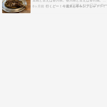
豆島と言えば香川県。香川県と言えば骨付鶏。と
いうことで、有名な「一鶴」さんへ。といって
8ヶ月前
行くどー！今週末もキャンプじゃ！！！
も、香川まで行くのは無理なので、横浜のお店へ
うん。スパイシーだけどおいしい！できれば、こ
れで酒飲みたいけど、まだお昼なので我慢。 そ
後は洋館…