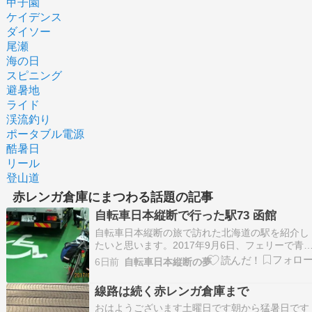
甲子園
ケイデンス
ダイソー
尾瀬
海の日
スピニング
避暑地
ライド
渓流釣り
ポータブル電源
酷暑日
リール
登山道
赤レンガ倉庫にまつわる話題の記事
自転車日本縦断で行った駅73 函館
自転車日本縦断の旅で訪れた北海道の駅を紹介し
たいと思います。2017年9月6日、フェリーで青
から北海道に渡った。トラックばかりのデッキに
6日前
自転車日本縦断の夢
縛り付けられて３時間半ほどの旅だった。夕方6
時近くになって函館のフェリーターミナルについ
線路は続く赤レンガ倉庫まで
た。フェリーターミナルは市内から5kmほど離れ
ているの…
おはようございます土曜日です朝から猛暑日です