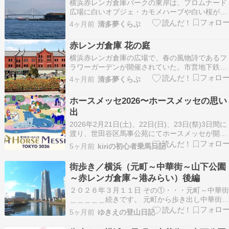
横浜赤レンガ倉庫パークの東岸は、プロムナード
広場に白いオブジェ・カモメハーブや白い桜が植
えられている。ベンチが海を見るように設置され
4ヶ月前
清多夢くらぶ
ている。春と秋の季節は、潮風を感じてゆっくり
寛げる場所。夏は太...
赤レンガ倉庫 花の庭
横浜赤レンガ倉庫の広場で、春の風物詩であるフ
ラワーガーデンが開催されていた。市営地下鉄・
みなとみらい線の馬車道駅から徒歩10分。駅から
4ヶ月前
清多夢くらぶ
万国橋を渡り、周辺の景色を眺めらながら歩くの
がいい。また、横浜...
ホースメッセ2026〜ホースメッセの思い
出
2026年2月21日(土)、22日(日)、23日(祭)3日間に
渡り、世田谷区馬事公苑にてホースメッセが開催
されました。第1回から参加している身として
5ヶ月前
kiriの初心者乗馬日記
は、第7回となる2026年の開催は胸熱なところ。
初めての開催は横浜レンガ街でした。横浜も趣の
街歩き／横浜（元町～中華街～山下公園
ある会場でしたが、馬事公苑の方が自宅か…
～赤レンガ倉庫～港みらい）後編
２０２６年３月１１日 その①・・・元町～中華
＿＿＿＿＿続きです。 元町から歩き出し中華街
歩き、山下公園へむかいます。 山下公園 信号を
5ヶ月前
ゆきえの登山日記
渡ると山下公園です。先ずは花壇へ。未来のバラ
園今の時期はバラは咲いていません。 横浜マリ