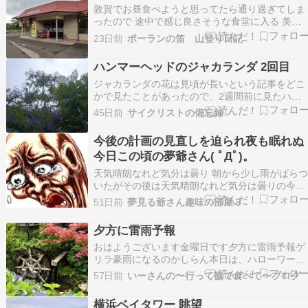
敦賀でお昼食べようと思ってたら通り過ぎてしま
ったので 途中で感じ良さそうな食堂に入る 美浜
食堂 外から見ると昔ながらの食堂ですが中は
23日前
ポーランの笛 山登り日記
くてきれい 朝ごはんがあるという事は朝も営
してるんですね 日替わりランチを注文 ランチセ
ハンマーヘッドのジャカランダ 2回目
ットは好きなおかず２品を選べるシステム…
ジャカランダの花は見頃が長いという記事をどこ
かで見たことがあったので、2週間前に見たハン
マーヘッドのジャカランダを見に行くことにしま
45日前
サイクリストの備忘録
した。場所か近いのでクロスバイクでのんびりと
行くことにしました。しかし走る道は市街地なの
今後の計画の見直しを迫られ夜も眠れぬ
で見るところは全くありません。ハンマーヘッド
今日この頃の夢爺さん( ﾟДﾟ)。
についてみると…
天気晴朗なれど気分は曇り 朝から少し雨がぱら
いたがその後は天気晴朗なれど気分は曇りの今日
この頃、２０２４年７月に次の投稿・・・白内障
51日前
夢見る爺さん趣味の部屋３
手術からしばらく世の中がばら色に変わったが、
それもつかの間、右目がひずんで見え小さく見へ
夕方に雷雨予報
るようになった。それから2か月に1度、注射やら
おはようございます金曜日です夕方に雷雨予報ゲ
レザー治療…
リラ豪雨になるのかしらん本日は、ハローワーク
へ場所は万国橋渡った赤れんが倉庫行く手前の総
57日前
いーさんの〜行って観て食べて〜ブログ
合庁舎ですせっかくみなとみらいいくなら終わっ
てから、ランニングしてきますさて、昨日は好評
横浜ベイタワー 眺望