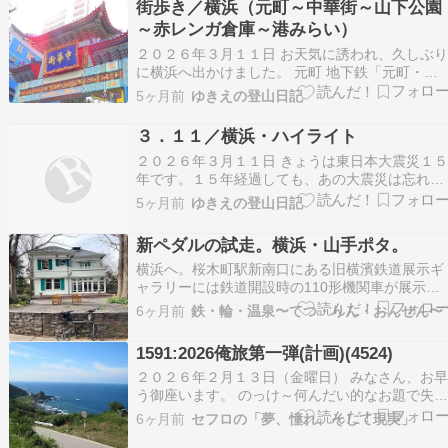
街歩き／横浜（元町～中華街～山下公園
タワー そして、氷川丸氷川丸内部を見学できま
～赤レンガ倉庫～港みらい）
す。…
２０２６年３月１１日 お天気に誘われ、久しぶ
に横浜へ出かけました。 元町 地下鉄「元町・中
華街駅」出て、歩き出します。 元町ショッピン
5ヶ月前
ゆきえの登山日記
ストリート 久しぶりの元町です。 ウィンドーシ
ョッピングも楽しいです。お洒落なお店が並びま
３．１１／横浜・ハイライト
す。 赤いイス。子供のように座りたくなります
２０２６年３月１１日 きょうは東日本大震災１
苦笑…
年です。１５年経過しても、あの大震災は忘れら
れません。 当日、私は奥久慈男体山へ登山中で
5ヶ月前
ゆきえの登山日記
た。 その翌年のブログ２０１２年３月１１
日・・・【あれから１年】 きょうは、横浜へ出
新ペダルの試走。横浜・山手ポタ。
けてきました。ハイライトを掲載します 横浜／
イライト元…
横浜へ。桜木町駅新南口にある旧横濱鉄道展示ギ
ャラリーには鉄道開設時の110形機関車が展示さ
れています。 そこから、みなとみらいにありま
6ヶ月前
鉄・輪・温泉〜てつ・りん・おんせん〜
す、MMテラスへ。 ここ数年秋に開催されている
ミニベロイベント、Minivelo Meetが今年は4月4
1591:2026俺旅第一弾(計画)(4524)
も開催されるそうです。きっと今回も盛況に…
２０２６年２月１３日（金曜日） みなさん、お
う御座います。 のっけ～何んだい的なお題で失
します。 だってぇ～海みたいじゃんかぁ～！ お
6ヶ月前
セフロの「夢、憧れ、そして現実」
孫ちゃん守りも３番目が１歳半で活動は、お姉ち