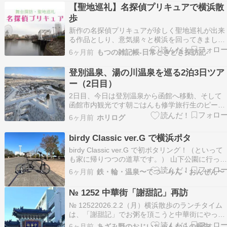
【聖地巡礼】名探偵プリキュアで横浜散
歩
新作の名探偵プリキュアが珍しく聖地巡礼が出来
る作品としり、意気揚々と横浜を回ってきまし
た。もしかするともしかしなくても過去の横浜を
6ヶ月前
もつの雑記帳-日常ときどき探訪記-
詳しく描写してくれるんじゃないかなと楽しみに
しております。女児向けアニメに何を期待するん
登別温泉、湯の川温泉を巡る2泊3日ツア
だって話ですが。 名探偵プリキュアは横浜が
ー（2日目）
台 よこ…
2日目、今日は登別温泉から函館へ移動、そして
函館市内観光です朝ごはんも修学旅行生のピーク
を避けて何とか頂き、出発します寒波襲来でとこ
6ヶ月前
ホリログ
ろどころ雪は降りますが、2時間半ほどかけて函
館まで移動しましたバスの中、缶ビール プシュ
birdy Classic ver.G で横浜ポタ
といきたいところですが、トイレの不安と戦うの
birdy Classic ver.G で初ポタリング！（といって
も面倒なので、…
も家に帰りつつの道草です。） 山下公園に行っ
見ると、「TRAIN STATION」？ その言葉にすぐ
6ヶ月前
鉄・輪・温泉〜てつ・りん・おんせん〜
反応してしまいますが、スケートリンク等も設置
された冬イベントが開催されていて、ロードトレ
№ 1252 中華街「謝甜記」再訪
インが走っているようです…
№ 12522026.2.2（月）横浜散歩のランチタイム
は、「謝甜記」でお粥を頂こうと中華街にやって
来ました。山下公園や赤レンガ倉庫辺りは、平日
6ヶ月前
あざみ野のおじいちゃんからの報告