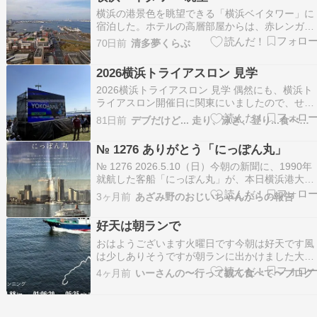
の早稲田界隈池を奏でるウォーキング季節ごとの
開催、今回は6…
横浜の港景色を眺望できる「横浜ベイタワー」に
宿泊した。ホテルの高層部屋からは、赤レンガ倉
庫、大さん橋、ベイブリッジを一望でき、眼下に
70日前
清多夢くらぶ
「よこはまコスモスワールド」や「横浜ワールド
ポーターズ」を見る...
2026横浜トライアスロン 見学
2026横浜トライアスロン 見学 偶然にも、横浜ト
ライアスロン開催日に関東にいましたので、せっ
かくなので見学に行ってみました！ 行くならち
81日前
デブだけど... 走り、泳ぎ、登り...食べる！
っとトレーニングがてらに・・・って感じで川崎
から走ることにしました。 いい天気で、朝なの
№ 1276 ありがとう「にっぽん丸」
走っていると暑かったです。 このままだと、参
選…
№ 1276 2026.5.10（日）今朝の新聞に、1990年
就航した客船「にっぽん丸」が、本日横浜港大さ
ん橋に最終入港し、引退を迎えると云う記事が載
3ヶ月前
あざみ野のおじいちゃんからの報告
っていました。特別思い入れが有るわけではあり
ませんが、何せ暇を持て余している身なので、行
好天は朝ランで
って見ることにしました⁈ 桜木町に到着した…
おはようございます火曜日です今朝は好天です風
は少しありそうですが朝ランに出かけました大岡
川沿いは新緑の川辺気持ち良いですSUPもでてい
4ヶ月前
いーさんの〜行って観て食べて〜ブログ
ました赤れんが倉庫から大さん橋キラキラ輝く海
と風がまた気持ち良いですラン後の休憩は最近よ
く寄るSUBWAY横浜旗艦店セルフレジでホットコ