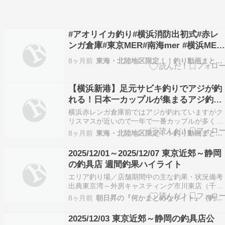
#アオリイカ釣り#横浜消防出初式#赤レ
ンガ倉庫#東京MER#南海mer #横浜MER
横浜イベント
8ヶ月前
東海・北陸地区限定！！釣り動画まとめサイト
【横浜新港】足元サビキ釣りでアジが釣
れる！日本一カップルが集まるアジ釣り
スポット…
横浜赤レンガ倉庫前ではアジが釣れていますがク
リスマスが近いので一年で一番カップルが多く釣
り人は好奇の眼差しで見られます。足元サビキ釣
8ヶ月前
東海・北陸地区限定！！釣り動画まとめサイト
りで問題ないですがトリックの方が圧倒的に釣れ
ます。 オフ会の予約を受け付けています！おひ
2025/12/01～2025/12/07 東京近郊～静岡
り様、女性の方、初めての方、みんな歓迎しま
の釣具店 週間釣果ハイライト
す。毎回半分の参…
エリア釣り場／店舗期間中の主な釣果・状況備考
出典東京湾～外房キャスティング市川東店（千葉
港／横須賀沖～観音崎沖／大原沖）12/3は浦安
8ヶ月前
朝日昇の『何かまとめなサイト』（釣果速報・東京〜伊豆）
「吉野屋」利用のビシアジ船で、横須賀沖～観音
崎沖のアジ23～45cmを31匹。12/4は大原沖のテ
2025/12/03 東京近郊～静岡の釣具店公
ンヤ真鯛で0.3～2.4kgクラスが複数枚上が…