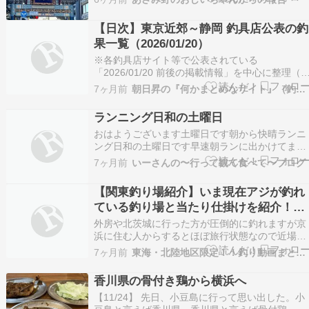
の月曜日と云うこともあってか人が少なかったん
ですが、中華街は何時にも増して物凄い人
【日次】東京近郊～静岡 釣具店公表の釣
が・・・・・⁈ヤッパリ春節が近くて、中華街全
果一覧（2026/01/20）
体が活気に…
※各釣具店サイト等で公表されている
「2026/01/20 前後の掲載情報」を中心に整理（
行日が別日のものは備考に明記）。 都県釣具店
7ヶ月前
朝日昇の『何かまとめなサイト』（釣果速報・東京〜伊豆）
（発信元）日付（釣行/掲載）エリア・釣り場魚
サイズ・数量釣り方備考出典東京都キャスティン
ランニング日和の土曜日
グ 八王子店2026/01/20（釣行/掲載）金沢漁港 …
おはようございます土曜日です朝から快晴ランニ
ング日和の土曜日です早速朝ランに出かけてます
赤れんが倉庫広場では冬の名物鍋小屋何始まって
7ヶ月前
いーさんの〜行って観て食べて〜ブログ
いました象の鼻パーク大さん橋を走って大さん橋
から霞む富士山眺めて山下公園へ山下公園端の給
【関東釣り場紹介】いま現在アジが釣れ
水ポイントでゴール11キロランですいつもの横浜
ている釣り場と当たり仕掛けを紹介！ア
公園のスタバ…
ジサバ大爆釣！
外房や北茨城に行った方が圧倒的に釣れますが京
浜に住む人からするとほぼ旅行状態なので近場で
楽しみたいですよね？東扇島西公園、ふれーゆ
7ヶ月前
東海・北陸地区限定！！釣り動画まとめサイト
裏、赤レンガ倉庫前はまだ釣れます。 今回赤レ
ガ倉庫前で爆釣しましたが調子が良かったのはシ
香川県の骨付き鶏から横浜へ
ーバス乗り場周辺のみですし仕掛けも映像内でご
【11/24】 先日、小豆島に行って思い出した。小
説明したものを使…