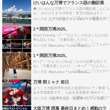
けいはんな万博でフランス語の翻訳業
GETして何…ameblo.jp予想…
◆ けいはんな万博でフランス語の翻訳業こんにち
は。 おかげさまで15年目！育児の悩みはすぐ解
決！親子コンシェルジュのお教室 ラメールの細川
10ヶ月前
江戸川区親子サイン&トーク教室ラメール
弓子です。 お教室一覧 / ３時間集中講座(初級講
座) / プロ講師養成講座 / お問合せ / 電話する/ メ
2＊関西万博2025。
ルマガを読む大阪・関西万博、閉…
Good Eveningヽ⁠(⁠*ﾟ⁠ｰﾟ⁠*⁠)⁠ﾉよろしければこちらの記
事も読んでね↓ 『大量生産したけど。』
Hiヽ⁠(⁠*ﾟ⁠ｰﾟ⁠*⁠)⁠ﾉよろしければこちらの記事も読んで
10ヶ月前
Mam.atsu＊Love Days｡｡｡
ね↓ 『初体験もあって億劫だったけど無事終
了。』Good Eveningヽ⁠(⁠*ﾟ⁠ｰﾟ⁠…am…
1＊関西万博2025。
Hiヽ⁠(⁠*ﾟ⁠ｰﾟ⁠*⁠)⁠ﾉよろしければこちらの記事も読んで
ね↓ 『大量生産したけど。』Hiヽ⁠(⁠*ﾟ⁠ｰﾟ⁠*⁠)⁠ﾉよろしけ
ればこちらの記事も読んでね↓ 『初体験もあって
10ヶ月前
Mam.atsu＊Love Days｡｡｡
億劫だったけど無事終了。』Good
Eveningヽ⁠(⁠*ﾟ⁠ｰﾟ⁠…ameblo.jp 『初…
万博 閉ミャク 前日
ようこそ大阪府堺市北区と松原市のピアノ教室 ち
あき音楽教室です。 ちあき音楽教室 Webサイト
はこちら 万博、閉幕しましたね。最終日の前日
10ヶ月前
大阪堺市北区・松原市〜ピアノ＆英語リトミック〜
12日に取れていた予約でもう一回滑り込めまし
た。 入場のゲートに到着したら、凄い雨でもう、
大阪万博 閉幕 最終日まとめ！感動のラ
帰りたくなりました。ベルギー館に並んで、1時