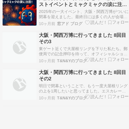
ストイベントとミャクミャクの涙に注
間強で…
目！
2025年の一大イベント、大阪・関西万博がついに
閉幕を迎えました。最終日には多くの人が会場に
足を運び、感動と熱狂に包まれながらその幕引き
10ヶ月前
窓アド ブログ
を見届けました。 「ありがとうと旅立ちの祭典」
では涙を誘う演出の数々が展開され、ドローンシ
大阪・関西万博に行ってきました 8回目
ョーやミャクミャクの別れのシーンには、SNSで
その3
も「泣い…
東ゲート近くで大屋根リングを下りた私たち。郵
便局での記念押印を待って、オフィシャルショッ
プへ。並んだのは「丸善・ジュンク堂」の方。実
10ヶ月前
T&N&Yのブログ
はラスト7日間はセールをやっているとのことだ
ったのです。30分近く待って入店。5,000円以上
大阪・関西万博に行ってきました 8回目
の買い物でオリジナルシールが貰えるとのことで
その2
したが、…
明日で閉幕ということで、もう一度大屋根リング
の上を1周したいと思ってました。エスカレータ
で上がっていきます。上も下も凄い人。対面の大
10ヶ月前
T&N&Yのブログ
阪市方面。多くの人がいることが肉眼で解りま
す。反時計周りで歩きました。大阪市から西、尼
崎、西宮方面です。神戸から西、船の向こうに明
石海峡大橋が霞ん…