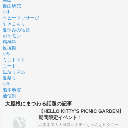
自由研究
小1
ベビーマッサージ
引きこもり
夏休みの宿題
ポケモン
精神科
反抗期
小5
ミニトマト
ニート
生活リズム
夏祭り
小3
熊本地震
通信制
大屋根にまつわる話題の記事
【HELLO KITTY’S PICNIC GARDEN】
期間限定イベント！
六本木で大人可愛いキティちゃんとピクニッ