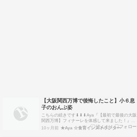
【大阪関西万博で後悔したこと】小６息
子のおんぶ姿
こちらの続きです⬇︎⬇︎⬇︎Aya『【最初で最後の大阪
関西万博】フィナーレを体感して来ました！』大
阪関西万博のフィナーレを体感！2025/10/13大阪
10ヶ月前
★Aya ☆食育インストラクター
関西万博閉幕日終わりが近づいて来て急遽 我が家
も行きたいねと盛り上がりバタバタとチケットを