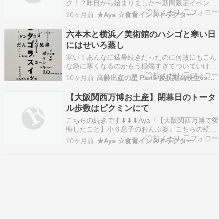
ク！？昨日から始まりました〜期間限定イベン
ト〜「HELLO KITTY’S PICNIC GARDEN」ハロ
10ヶ月前
★Aya ☆食育インストラクター
ーキティ｜やさしさで、つながろう。やさしさで
世界をつなぐ「ハローキティマップ」や、すなお
六本木と横浜／美術館のハシゴと寒い日
な気持ちが目覚めるふしぎなお庭「Hello…
にはせいろ蒸し
寒い！あんなに猛暑続きだったのに何故にもこん
な急に寒くなるのかもう極端すぎてついていけな
い昨日は寒い雨の中森美術館と横浜美術館へ美術
10ヶ月前
高齢出産の星 Part5 反抗期高校生vs更年期母の日々
館のハシゴしました大屋根リングが好きすぎてま
た見に来てしまいました大人気の佐藤雅彦展夕方
【大阪関西万博お土産】閉幕日のトータ
からしか予約出来なくて閉館までI時間しかないと
ル歩数はピクミンにて
いう短い時間…
こちらの続きです⬇︎⬇︎⬇︎Aya『【大阪関西万博で後
悔したこと】小６息子のおんぶ姿』こちらの続き
です⬇︎⬇︎⬇︎Aya『【最初で最後の大阪関西万博】フ
10ヶ月前
★Aya ☆食育インストラクター
ィナーレを体感して来ました！』大阪関西万博の
フィナーレを体感！2025/10/13大阪関西万…
ameblo.jp大阪関西万博フ…