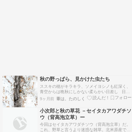
秋の野っぱら、見かけた虫たち
ススキの穂がキラキラ、ソメイヨシノも紅深く、
青空からは晩秋にしかない柔らかい日差し 日曜
日、調節池沿いの野っぱらにやって来た トノサ
9ヶ月前
葦は、たのしく
マバッタに遭遇 （いちおう）飛翔シーン こっち
が動かないと飛んでくれないし、近づくとカメラ
小次郎と秋の草花 －セイタカアワダチソ
構える間もなくいきなり飛ぶんで、こんなのし
ウ（背高泡立草）ー
か……
今回はセイタカアワダチソウ（背高泡立草）だ。
これ、野草と言うより迷惑な雑草。北米原産で