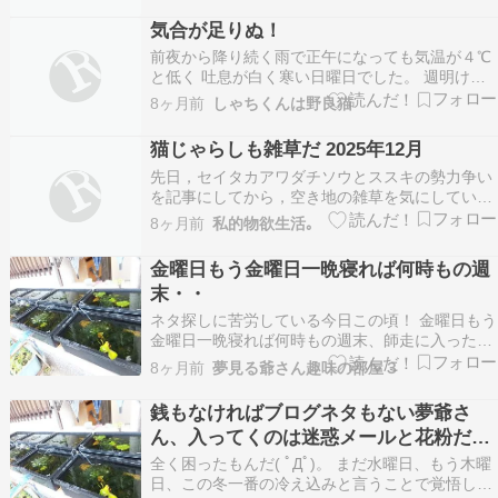
定番椿に木瓜と美しく設えられた花壇名前は忘れ
気合が足りぬ！
ちゃったけどセイタカアワダチソウに似た黄色の
前夜から降り続く雨で正午になっても気温が４℃
実のような…
と低く 吐息が白く寒い日曜日でした。 週明け月
曜日は朝から晴れて 畑の草刈りに行きました。
8ヶ月前
しゃちくんは野良猫
草刈機の中でも価格が安いのがこの刈払い機で私
は際刈りに使用してます。 所有する機械は２サイ
猫じゃらしも雑草だ 2025年12月
クルエンジンで混合燃料を使用するので ブレンダ
先日，セイタカアワダチソウとススキの勢力争い
ーと…
を記事にしてから，空き地の雑草を気にしていま
す．黄色と緑で，秋に彩りをあたえたセイタカア
8ヶ月前
私的物欲生活｡
ワダチソウも，12月になると，葉っぱの緑が薄ま
ってきます．ススキも茶色くなっています．＜趣
金曜日もう金曜日一晩寝れば何時もの週
味画像16071＞ ススキやセイタカアワダチソウの
末・・
12月…
ネタ探しに苦労している今日この頃！ 金曜日もう
金曜日一晩寝れば何時もの週末、師走に入ったか
と思えばもう一週間が過ぎる、夏の間は草刈り、
8ヶ月前
夢見る爺さん趣味の部屋３
冬の間は落ち葉掃除、ちょっと仕事して一週間が
たつのが早く感じる今日この頃の夢爺さんです。
銭もなければブログネタもない夢爺さ
ブログネタ探しに苦労している今日この頃、ブロ
ん、入ってくのは迷惑メールと花粉だけ(
グネタには…
ﾟДﾟ)。
全く困ったもんだ( ﾟДﾟ)。 まだ水曜日、もう木曜
日、この冬一番の冷え込みと言うことで覚悟して