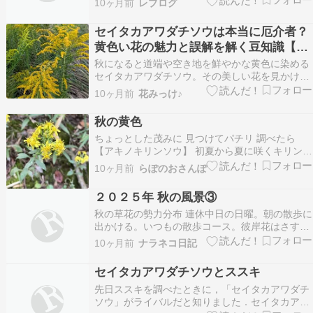
10ヶ月前
レブログ
と 岡山国際芸術交流2025に行ってきました。 瀬
戸内国際は新作が少なかったものの、 綺麗な作品
セイタカアワダチソウは本当に厄介者？
も多く楽しめました。 1日目…
黄色い花の魅力と誤解を解く豆知識【秋
の野草完全ガイド】
秋になると道端や空き地を鮮やかな黄色に染める
セイタカアワダチソウ。その美しい花を見かけた
ことがある方も多いのではないでしょうか。 しか
10ヶ月前
花みっけ♪
し、この植物には「花粉症の原因」「繁殖力が強
すぎる厄介者」といったネガティブなイメージ
秋の黄色
[…]
ちょっとした茂みに 見つけてパチリ 調べたら
【アキノキリンソウ】 初夏から夏に咲くキリンソ
ウに 秋、がついているんですねー こちらは【ヤ
10ヶ月前
らぽのおさんぽ
マブキ】 花びら、何枚あるんだろう 【セイタカ
アワダチソウ】 街中の金木犀は満開です 人気ブ
２０２５年 秋の風景③
ログランキングへ
秋の草花の勢力分布 連休中日の日曜。朝の散歩に
出かける。いつもの散歩コース。彼岸花はさすが
にもう色褪せているが、まだ花は残っている。い
10ヶ月前
ナラネコ日記
つもの年ならすっかり枯れている時期だ。代わり
にフェンス際の朝顔の元気がいい。 アサガオ 空
セイタカアワダチソウとススキ
き地がいつの間にか、ススキやセイタカアワダチ
先日ススキを調べたときに，「セイタカアワダチ
ソウでいっぱ…
ソウ」がライバルだと知りました．セイタカアワ