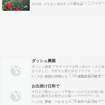
スとゴンフレナ ラブラブラブだと思っていたら急
89日前
メリエンダのティータイム
に大きく成長して花芽もつかないセイタカアワダ
チソウによく似たただの雑草だった右下の低めが
フロックスブーケパルフェのつぼみがどんどん開
いてきた花がど…
ダッシュ農園
ダッシュ農園 アサギマダラを呼ぶ花がたくさん集
まりました。大好きな蜜が出るツワブキ、シマフ
ジバカマ、フジバカマ、ヒヨドリ花、スイゼンジ
6ヶ月前
鉄筋の仲間たち・・・成島鉄筋の親方に集う鉄筋屋
花、セイタカアワダチソウ、ノアザミ、アサギマ
ダラが卵を産み付けるキジョラン、あとはスナビ
お出掛け日和で
キソウです、この草は自然保護されていますので
今日まで暖かいという予報だったのでお出掛け散
難しいと思い…
歩はお隣埼玉の智光山公園へ〜????????この所
の暖かさでかもう老梅が見頃でした可愛い蕾もま
7ヶ月前
夢奏 〜むそう〜 日々つれづれ
だたくさんあってしばらく楽しめそうでした冬の