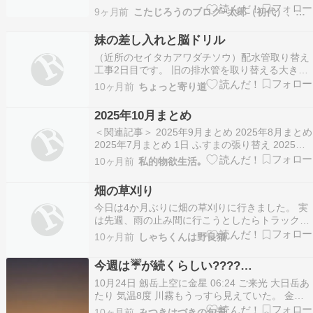
「要注意外来生物」「侵略的外来種ワースト
9ヶ月前
こたじろうのブログ−太郎（初代）、小太郎（二代）…
100」に選ばれている。セイタカアワダチソウは
日本に侵略していると言われるが、北米では、逆
妹の差し入れと脳ドリル
に（日本の）ススキが侵略しているらしい。 ＜
（近所のセイタカアワダチソウ）配水管取り替え
2018年10月21…
工事2日目です。 旧の排水管を取り替える大きな
音がしています。右隣も同時にやっているようで
10ヶ月前
ちょっと寄り道
振動も感じます。 11時半に午前中の仕事終了。
免許の更新で門真の試験場へ行ってた夫帰宅、 差
2025年10月まとめ
し入れを持って来てくれた妹と一緒にお昼を食べ
＜関連記事＞ 2025年9月まとめ 2025年8月まとめ
ました。…
2025年7月まとめ 1日 ふすまの張り替え 2025年6
畳間 2日 甘いものが食べたい 2025年10月 3日 ツ
10ヶ月前
私的物欲生活｡
バメの渡り 2025年10月 4日 雨どいの掃除など
2025年 5日 少しずつ断捨離 2025年10月…
畑の草刈り
今日は4か月ぶりに畑の草刈りに行きました。 実
は先週、雨の止み間に行こうとしたらトラックが
バッテリー上がり???? 新車購入して１年目のト
10ヶ月前
しゃちくんは野良猫
ラック、これまでに何度も充電している。 片道
１時間半をかけて畑に到着してみると セイタカア
今週は☔が続くらしい????…
ワダチソウが２ｍ近くも伸びていましたよ。 いつ
10月24日 劔岳上空に金星 06:24 ご来光 大日岳あ
も…
たり 気温8度 川霧もうっすら見えていた。 金曜
日は好天で、しかし仕事は午後もあって、のんび
10ヶ月前
みつきはづきの旬景