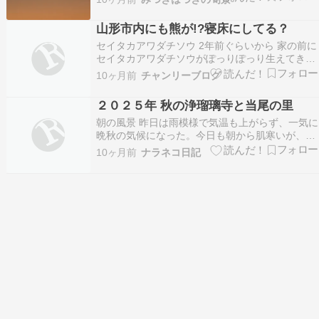
り空を眺められず。 でも(*￣▽￣)ﾌﾌﾌｯ♪ 夕方のレ
モン彗星にチャレンジするぞ～～ 06:42 ススキご
山形市内にも熊が!?寝床にしてる？
しの立山連峰 Y川の…
セイタカアワダチソウ 2年前ぐらいから 家の前に
セイタカアワダチソウがぽっりぽっり生えてきて
最初は「黄色いきれいな花だなぁ」 なんて思って
10ヶ月前
チャンリーブログ
たら 気づけばあっという間に広がってきて びっ
くりの状態です 気づけば畑までびっしり まあそ
２０２５年 秋の浄瑠璃寺と当尾の里
のうち抜こうと思ってたら 実家はやばいくらい…
朝の風景 昨日は雨模様で気温も上がらず、一気に
晩秋の気候になった。今日も朝から肌寒いが、１
０月前半までが暑すぎたので、これで平年並みだ
10ヶ月前
ナラネコ日記
ろうか。木曜日で仕事休みなのでのんびり気分で
朝の散歩に出かけた。天気は回復して青空。今の
季節はセイタカアワダチソウが我が物顔に空き地
に繁茂している…