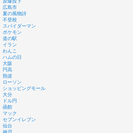
原爆投下
広島市
夏の風物詩
不登校
スパイダーマン
ポケモン
道の駅
イラン
わんこ
ハムの日
大阪
円高
熱波
ローソン
ショッピングモール
大分
ドル円
函館
マック
セブンイレブン
仙台
神戸