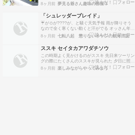
仕事に行ったが10度前後、風は強かったがさほど
8ヶ月前
夢見る爺さん趣味の部屋３
震え上がることもなかった。 銭もなければブログ
ネタもない夢爺さん、入ってくのは迷惑メールと
「シュレッダーブレイド」
花粉だけ( ﾟДﾟ)。以前は圧倒的にAmazo…
☔が⛄が????が、と騒ぐ天気予報 雨が降りそう
なので全く寒くない動くと汗がでる オッさん年内
最後の刈払い忘れていましたわ???? ソコは2年お
8ヶ月前
七転八起 懲りないオヤジの航海日誌
きにやってる場所でして ビフォー アフター ココ
は春になると「ワラビ」が採れるとこでしてね 大
ススキ セイタカアワダチソウ
事な場所なんです で、威力を発揮するのが…
この時期よく見かけるのがススキ 先日来ツーリン
グの際にたくさんのススキが見られた 夕日に照ら
され輝くススキはとても美しい そしてもうひとつ
8ヶ月前
楽しみながらやってみよう
見かけるのがセイタカアワダチソウ 黄色の花をあ
ちらこちらで見かけるまとまって咲いていると意
外に美しい しかしどちらも雑草なのでは？ 子ど
もの…