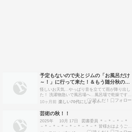
予定もないので夫とジムの「お風呂だけ
～！」に行って来た！＆もう随分秋の気
配広がっています
怪しいお天気…やっぱり音を立てて雨が降り出し
た！ 洗濯物急いで風呂場へ…風呂場で乾燥です
今日は予定も無いし… 夫は大谷選手のビデオばか
10ヶ月前
楽しい70代にしよう！
り見ているので「お風呂行こう！」と誘った！ 午
後2時過ぎに「お風呂だけ～」とジムへ やっぱり
芸術の秋！！
広い湯舟は最高です…もう少し温度が高ければい
2025年 10月 17日 図書委員 ＊－＊－＊－＊
いのに…
－＊－＊－＊－＊－＊－＊－＊ 皆様おはようござ
います。 秋なので、 瀬戸内国際芸術祭の秋会期