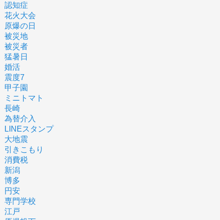
認知症
花火大会
原爆の日
被災地
被災者
猛暑日
婚活
震度7
甲子園
ミニトマト
長崎
為替介入
LINEスタンプ
大地震
引きこもり
消費税
新潟
博多
円安
専門学校
江戸