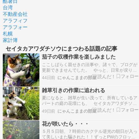
酷暑日
台湾
不動産会社
アラフィフ
アラフォー
札幌
家計簿
セイタカアワダチソウにまつわる話題の記事
茄子の収穫作業を楽しみました
ここしばらく親せきの法事や、諸々で、ブログが
更新できませんでした。 やっと、日常が戻り、
今日は畑で収穫作業をして、無人販売に出しまし
44日前
にゃんこままの部屋
た。 心の中で、かわいいミケ猫を登場させて、
いっしょにナスの収穫を楽しみました。 茄
雑草引きの作業に追われる
子を収穫するかわいい三毛猫 …
夏になると、雑草が生い茂って、所有しているア
パートの庭の花壇にも、 セイタカアワダチソウ
などの雑草が増えてきます。 早朝にゴミ出しを
49日前
にゃんこままの部屋
したあとは、草引きの作業に追われています。
心の中で、可愛い三毛猫を登場させて、いっしょ
花が咲いたら・・・
に雑草引き抜き作業を頑張りました。 …
５月５日朝、７時前のカクテル逆光の朝日が入っ
て美しいまた騙された！！ずっとPWのフロック