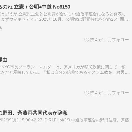
ね 立憲＋公明≠中道 No6150
と思うが 立憲民主党と公明党が合併し中道改革連合になると発表し
ずウィキペディア 2025年10月、公明党は野党時代を含め26年間続
を解消した。 翌１１月には「中道改革」を掲げ、現実的な外交・防
き
理由
事ーーNYC市長ゾーラン・マムダニは、アメリカが移民政策に関して「預
べきだと示唆している。「私は自分の信仰であるイスラム教を、移民の
と考えている。」「ヒジュラの物語は、預言者ムハンマドもまた、見知
の野田、斉藤両共同代表が辞意
2/09(月) 15:06:42.27 ID:R1FHbKJ/9 中道改革連合の野田佳彦、斉藤