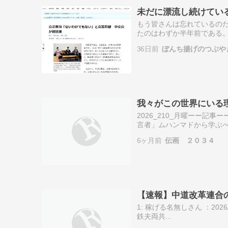
未だに漂流し続けているの
もう皆さんは忘れているのだ
たのはわずか半年前である。ま
いた自民党との自公連立政権
36日前
ぼんち揚げのつぶや
衛政策と…
我々がこの世界にいる
2026_210_月曜ーー記
言者」ムハンマドから学ぶ
物語の上に築かれた宗教だ
6ヶ月前
伝画 ２０３４
らぬ者で…
【速報】中道改革連合
1: 稼げる名無しさん ：2026/0
鉄夫両共...