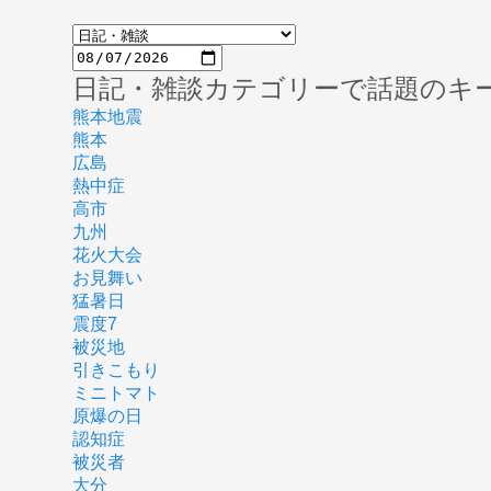
日記・雑談カテゴリーで話題のキ
熊本地震
熊本
広島
熱中症
高市
九州
花火大会
お見舞い
猛暑日
震度7
被災地
引きこもり
ミニトマト
原爆の日
認知症
被災者
大分