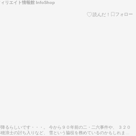
リエイト情報館 InfoShop
降るらしいです・・・。 今から９０年前の二・二六事件や、 ３２０
穂浪士の討ち入りなど、 雪という脇役を務めているのかもしれませ