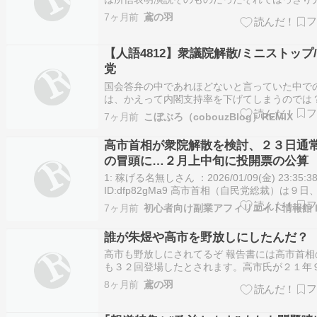
たのは通常国会で所信表明をさせて貰えなかっ
7ヶ月前
鳶の羽
「悔しくて」解散なんだな 冒頭発言 国民の皆
本日、内閣総理大臣として、１月２３日に衆議
散する決断をいたしました。なぜ今…
【人語4812】衆議院解散/ミニストップ
党
国会答弁の中であれほどないと言っていた中で
は、かえって内閣支持率を下げてしまうのでは
院解散 #高市首相 #検討 #通常国会 #冒頭 #投開
7ヶ月前
こぼぶろ（cobouzBlog）REMIX
算◆高市首相が衆院解散を検討、23日通常国会
に…２月上中旬に投開票の公算https://news.yah
高市首相が衆院解散を検討、２３日通
の冒頭に…２月上中旬に投開票の公算
1: 稼げる名無しさん ：2026/01/09(金) 23:35:38
ID:dfp82gMa9 高市首相（自民党総裁）は９日
日...
7ヶ月前
誰が朱煜や高市を野放しにしたんだ？
高市も野放しにされてるぞ 報告書には高市首相
も３２回登場したとされます。高市氏が２１年
初めて自民党総裁選に出馬した際には、安倍氏
8ヶ月前
鳶の羽
推薦していると説明。「高市氏の後援会と我々
な関係にある」とし、高市氏か岸田文雄元首相