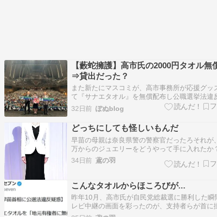
【藪蛇擁護】高市氏の2000円タオル無
⇒貸出だった？
また新たにマスコミが、高市事務所が応援グッ
て『サナエタオル』を無償配布し公職選挙法違
るのではないか？と報じましたが、講演会に参
32日前
ぽぬblog
た方への『記念品』だったと落ち着きました。
に変な事を言う人が出てきました。(←高市擁護
どっちにしても怪しいもんだ
す)------------------…
早苗の母親は奈良県警の警察官だったろそれが、
万からのジュエリーをどうやって手に入れたか
思うしそれは、真のお母様からの贈り物だった
34日前
鳶の羽
出来る《高市氏が自民党総裁になることが天の
願い》 愚痴・ボヤキ日記 ブログランキングへ
こんなタオルからほころびが...
昨年10月、高市氏が自民党総裁選に勝利した瞬
レビ中継の画面を彩ったのが、支持者らが首に
「Fight On!! Sanae」などと記された通称「