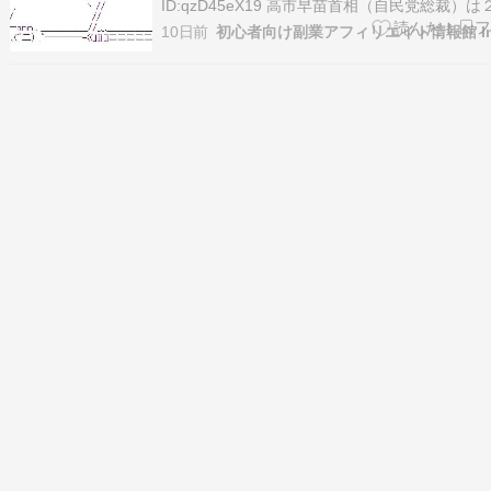
ID:qzD45eX19 高市早苗首相（自民党総裁）
の...
10日前