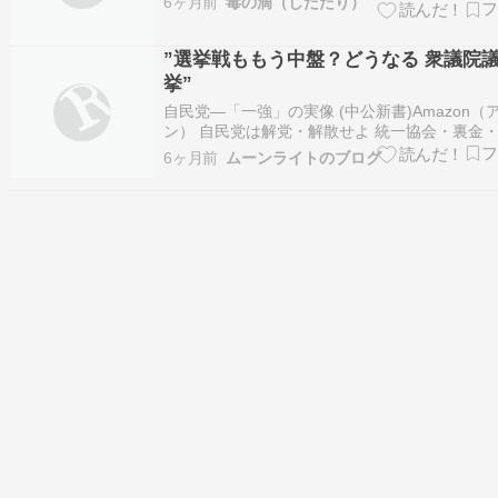
6ヶ月前
毒の滴（したたり）
coincidental.©m 2011…
”選挙戦ももう中盤？どうなる 衆議院
挙”
自民党―「一強」の実像 (中公新書)Amazon（
ン） 自民党は解党・解散せよ 統一協会・裏金
政党は不要Amazon（アマゾン） さらば自民党
6ヶ月前
ムーンライトのブログ
最大の政権交代が始まる！〜Amazon（アマゾン
民党: 政権党の38年 (中公文庫 き 34-1)Amazon