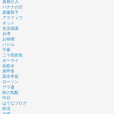
為替介入
バナナの日
原爆投下
アラフィフ
オット
生活保護
台湾
お味噌
バジル
千葉
二十四節気
オーライ
化粧水
肩甲骨
高市早苗
ローソン
アラ還
秋の気配
中日
はてなブログ
終活
冷感