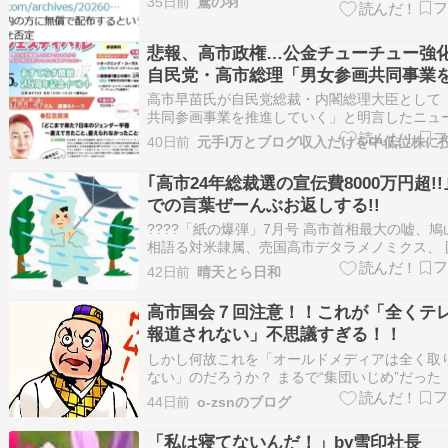
35日前
鳶の羽
オル」。この会の主催は「高市早苗を内閣総理
する奈良の会」となっていたが、当日の参加者
言によると、仕切って…
悲報、高市政権…公金チューチュー強
自民党・高市総理「男女参画共同事業
していく」←SNS「税金の無駄遣いっ
高市早苗氏が自民党総裁・内閣総理大臣として
浴びまくってるのに？」「韓国に血税
共同参画事業を推進していく」と明言したニュ
話題になっています。特に6月25日頃の政府方
しにしてるだけだろアレ」
40日前
や関連発言を受け、SNS（特にX）では「また
無駄遣いか」「批判されて […]
｢高市24年総裁選の宣伝費8000万円超!!
での言葉ぜーんぶお返しする!!
????「紙の爆弾」7月号 高市首相最大の嘘、鳩
相語る対米隷属、売国高市デタラメノミクス、 
報局の実態、中傷動画・サナエトークン本当の
42日前
晴天とら日和
皇室典範改正策謀、 小川敏夫氏「参院立憲の中
はない」、Kダブシャイン米中会談解説。全目
高市国会７回注意！！これが「全くテ
????文春報道によると …
報道されない」不思議すぎる！！
しかし何故これを「オールドメディアは全く取
ない」のだろうか？ まるで“集団いじめ”だった
おろし」…国民の声を聞かない自民党と旧態依
44日前
o-zsnのブログ
治報道を続けるオールドメディア「終わりの始ま
スマートニュース退陣は当然だが…（Ｃ）共同
「私は寝てないんだ！」by雪印社長