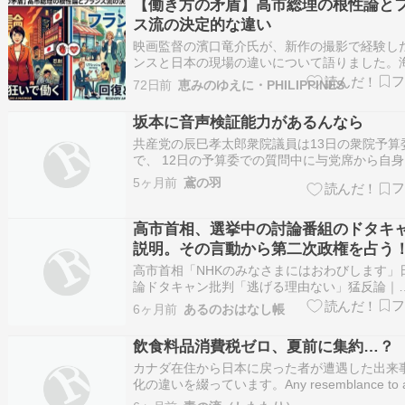
【働き方の矛盾】高市総理の根性論と
前の「面識はない」という…
ス流の決定的な違い
映画監督の濱口竜介氏が、新作の撮影で経験し
ンスと日本の現場の違いについて語りました。
映画作りには、私たちがこれからの働き方を考
72日前
恵みのゆえに・PHILIPPINES
での大切なヒントが隠されています。しかし現
本では、高市総理が「ワークライフバランスを
坂本に音声検証能力があるんなら
る」と発言するなど、国が目指す方向性との間
共産党の辰巳孝太郎衆院議員は13日の衆院予算
で、 12日の予算委での質問中に与党席から自
て 「スパイ」とやじが飛んだと訴え、発言者か
5ヶ月前
鳶の羽
罪と 撤回を求めた。坂本哲志委員長（自民党）
声を検証 した上で、予算委理事会で対応を決定
と引き取った。 坂本が音声…
高市首相、選挙中の討論番組のドタキ
説明。その言動から第二次政権を占う
話し。
高市首相「NHKのみなさまにはおわびします」
論ドタキャン批判「逃げる理由ない」猛反論｜
Infoseekニュース高市早苗首相は9日、自民党
6ヶ月前
あるのおはなし帳
院選の結果を受けた自民党総裁としての会見を
た。その際、...
飲食料品消費税ゼロ、夏前に集約…？
カナダ在住から日本に戻った者が遭遇した出来
化の違いを綴っています。Any resemblance to ac
events or locals or persons, living or dead, is en