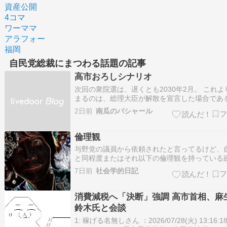
資産公開
4コマ
ワーママ
アラフォー
福岡
自民党総裁にまつわる話題の記事
高市おろしシナリオ
次回の衆院選は、遅くとも2030年2月。 これよ
まるのは、総理大臣が解散を宣言した場合である
かし、今年せっかく過半数を取ったのに、内閣
2日前
南瓜のバシャール
の下がっている今、解散する筈がない。 自民党
は3年に1回。次回は2028年10月。 高市早苗が
臣在任中に、自民党総裁…
倫理観
与野党の議員から依頼されたと言ってるけど、
と同程度またはそれ以下の倫理観を持っている
は、維新、国民民主、参政、日本保守だろうか
7日前
社会学的日記
党というのはこの中のどれかなんだろうか。チ
らいの倫理観はよく分からないけど、動画作成
たいなら自前で出来る。総裁選で小泉氏批評…
消費減税へ「決断」強調 高市首相、麻
鈴木氏と会談
1: 稼げる名無しさん ：2026/07/28(火) 13:16:18