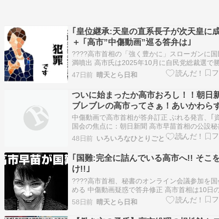
｢皇位継承:天皇の直系長子が次天皇に成る
＋ ｢高市”中傷動画”巡る答弁は｣
????高市首相の「強く豊かに」スローガンに
満噴出 高市氏は2025年10月に自民党総裁選で
し、日本初の女性首相に就任。公明党との連立
47日前
晴天とら日和
後、日本維新の会と組み、2026年2月の衆院選
勝利した。就任時の支持率は65%以上だったが
ついに始まったか高市おろし！！朝日
の調査で54.3%に低下し…
ブレブレの高市ってさぁ！あいかわら
やねん！
中傷動画で高市首相が答弁訂正 ぶれる発言、｢
国会の焦点に：朝日新聞 高市早苗首相の公設秘
民党総裁選などで他候補を中傷する動画のSNS
48日前
いろいろなひとりごと・・・
関わったとの報道をめぐり、首相が国会答弁を
る事態に陥っている。発言のぶれが目立ち、真
｢国難:完全に詰んでいる高市へ!! そこ
のための秘書の国会招致の要…w…
け!!｣
????高市首相、秘書のオンライン会議参加を
める 中傷動画疑惑で答弁修正 高市首相は10日
法務委員会で、 昨年自民党総裁選と今年の衆院
58日前
晴天とら日和
対立候補中傷動画疑惑に関し、 秘書が動画作成
オンライン会議に参加していたことを認めました