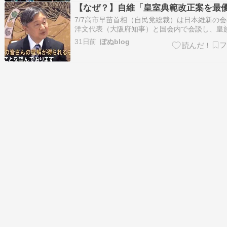
「メディア改革」連…
【なぜ？】自維「皇室典範改正案を最
7/7高市早苗首相（自民党総裁）は日本維新の
洋文代表（大阪府知事）と国会内で会談し、皇
確保に向けた皇室典範改正案の成立を最優先さ
31日前
ぽぬblog
意見を一致させたそうです。--------------------------
-----------------自民・維…