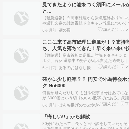
見てきたように嘘をつく須田にメール
と...
【緊急速報】※高市総理から緊急連絡あり※ マ
や週刊文春の討論番組ドタキャン報道について 
に、首相官邸も嘘の上に嘘を塗りはじめました
6ヶ月前
鳶の羽
官は4日、高市早苗首相（自民党総裁）が手の
由に1日のNHK討論番組を欠席したのは、木原
ここに来て高市総理に逆風が！？支持
長官の判断だったと記者団に説明…
ち、人気も落ちてきた！早く来い来い
日！って話し。
【衆院選】高市首相に逆風…討論ドタキャン＆
ホク」言及 選挙中の発言が流れ変えた過去も｜
Infoseekニュース衆院選（8日投開票）を戦う
6ヶ月前
あるのおはなし帳
首相（自民党総裁）に1日、「逆風」が吹き始
価高騰に...
確かに少し軽率？？ 円安で外為特会ホ
ク No6000
何番か飛んだりして もはや記事番号はあてにな
が 6000番という切りのいい数字ではある。衆
中の１月３１日 川崎市での高市自民党総裁の演
6ヶ月前
ぼんち揚げのつぶやき
題となっている。正確を期すために 日経に掲載
いたその時の演説街頭部分全文 ※衆院選候補者
「悔しい!!」から解散
は省略。＊＊＊＊＊＊＊＊＊…
30分にわたって、長々と言い訳をしていたがそ
は所信表明演説そのものだったそれではっきり