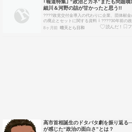
されることが「天の思（おぼ）し召（め）…
｢報道特集｣ “政治とカネ”またも問題噴出
細川＆河野の詰が甘かったと思う!!
????政党交付金導入の代わりに企業、団体献
の廃止とセットに関する資料 ⇩ ????30年前の
合意 当事者の河野元議長が（石破にも）「企業
8ヶ月前
晴天とら日和
献金継続」苦言 ????政治改革の軌跡・21世紀臨
月27日 民間政治臨調、与野党国会議員１７０
に 「政…
高市首相誕生のドタバタ劇を振り返る─
が感じた“政治の面白さ”とは？