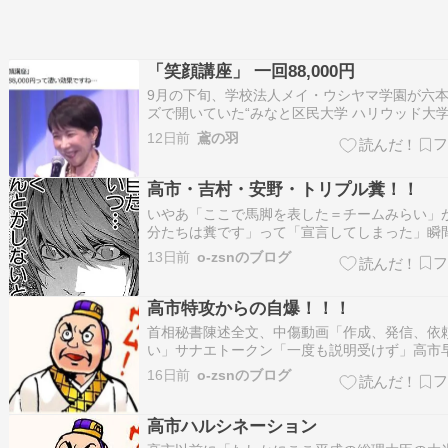
「笑顔講座」 一回88,000円
9月の下旬、学校法人メイ・ウシヤマ学園が六
ズで開いていた“みなと区民大学 ハリウッド大
学”。スキンケアなど全5回の講座で、この日の
12日前
鳶の羽
は“笑顔のビューティパフォーマンス”。官公庁
義をするという著名な女性講師の発言に受講者
どよめいた。「自民党総裁選の候補…
高市・吉村・安野・トリプル糞！！
いやあ「ここで馬脚を表した＝チームみらい」
分たちは糞です」って「宣言してしまった」瞬
思います。 そもそも「これって、高市が総理に
13日前
o-zsnのブログ
公明党が高市では駄目だ！！」と「揉めた」け
民党は無視」したら「公明党が、じゃあ連立離
なり、それに困った「高市自民党総裁」…
高市特攻からの自爆！！！
首相秘書陳述全文、中傷動画「作成、発信、依
い」サナエトークン「一度も説明受けず」高市
相（自民党総裁）の陣営による党総裁選などで
16日前
o-zsnのブログ
動画作成疑惑や名前を冠した暗号資産「サナエ
ン」を巡り、首相は22日、週刊誌などが関与を
い…www.sankei.com 何故…
高市ハルシネーション