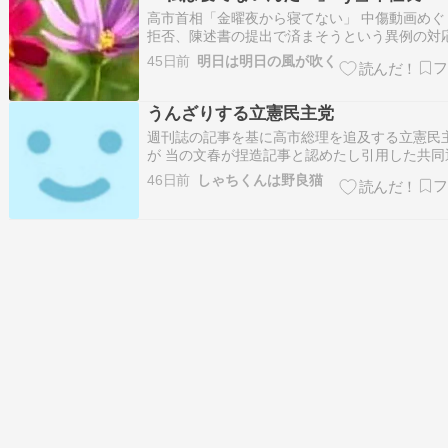
「総裁の職を辞することとした…
高市首相「金曜夜から寝てない」 中傷動画めぐ
拒否、陳述書の提出で済まそうという異例の対
京新聞デジタル高市早苗首相は22日の衆院予算
45日前
明日は明日の風が吹く
で、首相陣営による自民党総裁選や衆院選での
画作成・拡散などの疑惑を巡り、関与が取り沙
て...www.tokyo-np.…
うんざりする立憲民主党
週刊誌の記事を基に高市総理を追及する立憲民
が 当の文春が捏造記事と認めたし引用した共同
訂正とお詫び 国会歳費の無駄遣いを続ける立憲
46日前
しゃちくんは野良猫
にはうんざりする いい加減にしないと杉尾秀哉
に追い込まれます 立憲・杉尾秀哉議員「立憲
害獣ってどういうことか」に高市…