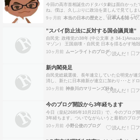
今回の高市首相誕生のドタバタ劇は面白かった
ね。僕は、久しぶりに政治を楽しんで見てしま
た。 今回は、この経緯が、僕にはどう見えたか
9ヶ月前
いはどう見たか？を中心に、このブログ記事に
ます。皆さんは、どう見ましたか？自民党左派
”スパイ防止法に反対する国会議員達”
「政治と金」で揺れる旧安部派を追い落とし…
自民党: 政権党の38年 (中公文庫 き 34-1)Amaz
マゾン） 王国崩壊・自民党 日本を揺るがす地
行方 (朝日新書)Amazon（アマゾン） さらば
10ヶ月前
ムーンライトのブログ
戦後最大の政権交代が始まる！〜Amazon（ア
ン） 歴代自民党総裁のリーダーシップII: 第五
新内閣発足
自民党総裁選後、長年連立していた公明党が連
消し、新たに日本維新が連立に加わり･･･とド
政界でしたが、漸く方向性が決まって21日に国
10ヶ月前
神奈川のマリーンズ好き
首班指名があり自民党新総裁の高市さんが女性
理大臣となりました 早々に、大臣指名が実施さ
閣の発足です 1年前に石破新内閣…
今のブログ開設から3年経ちます
今日（皇紀2685年10月22日）で、今のブログ
3年経ちます。ついでながらいうと最初のブロ
してから17年経ちます。そう振り返ると時の流
10ヶ月前
小野公使のブログ
さを否応なく感じます。 17年前にネット上の
入した時も、3年前の今頃も、結局のところ周