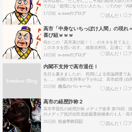
高市以前に「たしかにここ平成の総理大臣の大
てのは「総理になりたい人たち」ってのが「内
大臣」になっていた事実があるが、一方で「ひ
17日前
o-zsnのブログ
った」ってのが「令和に入ってから」であり、
一番ひどいのが「高市早苗」だってわけなのか
ますね。 そもそも「おそらく今回の自民…
高市「中身ないちっぽけ人間」の現れ
喜び組ｗｗｗ
何かこの「高市喜び組！！」のネタを見てると
このネタを思い出す。 維新吉村氏、記者に「言
い！」会話を公開 高市首相「私をほめちぎるん
18日前
o-zsnのブログ
自民大会日本維新の会の藤田文武共同代表は15
者会見で、高市早苗首相（自民党総裁）が周囲
内閣不支持で高市退任！
ミュニケーションがうまくいっていな…
先日も書きましたが。 民間による世論調査であ
も…。 内閣の支持率が下がれば、高市総理 (自
裁) が退任になる可能性があります。 何故なら
22日前
南瓜のバシャール
党議員 (衆議や参議) たちは、「次の選挙では
る」と恐れるからだ。 皆の者、世論調査には協
くれ給えｗ
高市の経歴詐称２
高市早苗氏の経歴詐称 メディア改革 第76回 : 
のメディア批評自民党総裁選候補者の１人・高
氏の経歴詐称 自民党と電通・博報堂が共謀、メ
25日前
社会学的日記
ジャックして進む総裁選 9/26総裁選とキシャ
ついて 「無声ジャーナリスト」として初めての