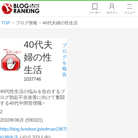
リーダー
ログイン
メニュー
TOP
ブログ情報
40代夫婦の性生活
40代夫
ブ
ロ
婦の性
グ
を
生活
報
告
1037746
40代性生活の悩みを告白するブ
ログ勃起不全改善に向けて奮闘
する40代中間管理職♂
2
2010年06月
(5903日)
http://blog.livedoor.jp/edman1967/
結婚生活
(-位/1,323人中)