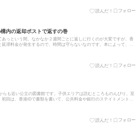
の構内の返却ポストで返すの巻
てあっという間。なかなか２週間ごとに返しに行くのが大変ですが、香
と延滞料金が発生するので、時間は守らないなのです。本によって、
借りてるし、ずるずるになっちゃうとまたすぐ1、2週間経ってしま…
駅からも近い公立の図書館です。子供エリアは読むところものんびり。至
。初回は、香港IDで書類を書いて、公共料金や銀行のステイトメントな
無事カードを作れると、8冊まで２週間借りることができます。海沿…