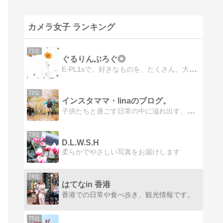
カメラ女子 ランキング
71位
ぐるりんぶろぐ◎
E-PL1sで、好きなものを、たくさん。大好きな可愛いものがより可愛く写る、魅力の伝わる写真を目指して。
72位
インスタママ・linaのブログ。
子供たちと過ごす日常の中に溢れ出す、小さな輝きを撮り続けています。
73位
D.L.W.S.H
柔らかでやさしい写真をお届けします
74位
はてなin 香港
香港での日常や食べ歩き、観光情報です。
75位