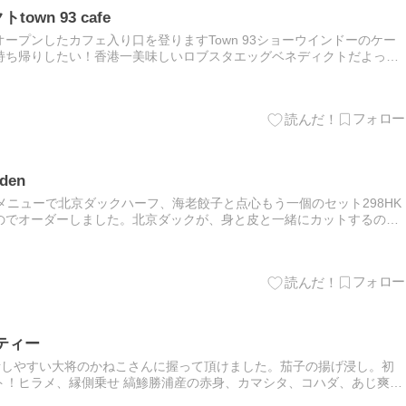
wn 93 cafe
ープンしたカフェ入り口を登りますTown 93ショーウインドーのケー
持ち帰りしたい！香港一美味しいロブスタエッグベネディクトだよっ
した！確かに！！！お土産に美味しそうなパンや焼き菓子をこんな素…
den
セットメニューで北京ダックハーフ、海老餃子と点心もう一個のセット298HK
のでオーダーしました。北京ダックが、身と皮と一緒にカットするのが
だけにもちゃんとカットしてくれます。セットメニュー…
ティー
ても話しやすい大将のかねこさんに握って頂けました。茄子の揚げ浸し。初
ト！ヒラメ、縁側乗せ 縞鯵勝浦産の赤身、カマシタ、コハダ、あじ爽や
味しい。ヒラメもコハダも、脂の乗った鯵も美味しかったな。か…