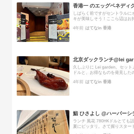
香港一 のエッグベネディクトto
しばらく前ですがセントラルにオ
キが美味しそう！ここら辺はお
て、シェフが持ってきてくれま
4年前
はてなin 香港
北京ダックランチ@lei gar
久しぶりに Lei garden。
ドルと、お得なものを発見した
香港流ですが、お願いすると皮
4年前
はてなin 香港
鮨 ひさよし @ハーバーシ
ランチ 風花 780HKドルと
夏にピッタリ。さて握りスター
かな夏のマグロがあっさりと美