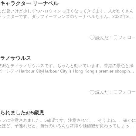
キャラクター リーナベル
まだ暑いけど少しずつハロウィンっぽくなってきてます。人がたくさん
ラクターです。ダッフィーフレンズのリーナベルちゃん。2022年9月
ネコかと思ったらキツネの女の子のようです。入り口のミッキーは、…
ラノサウルス
立派なティラノサウルスです。ちゃんと動いています。香港の景色と撮
our CityHarbour City is Hong Kong’s premier shopping
られました@5歳児
ッフに注意されました。5歳児です。注意されて、、そうよね、、確かに
たほど、子連れだと、自分のいろんな常識や価値観が変わってしまっ
すが、キッズチェアが、もう全部ないって言われて大人の大きさのテー