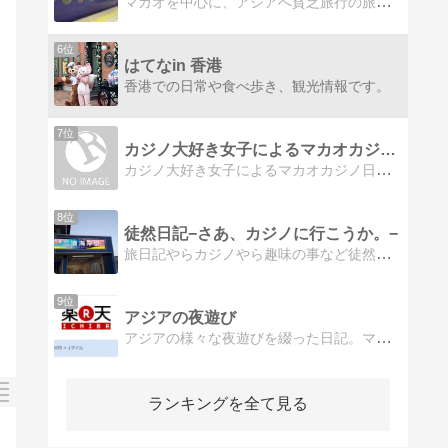
マカオを中心に、アジアへ貧乏旅行の旅日記です。海外旅行不慣れな私ですが少しずつ成長中です。最近では１人旅にも挑戦しています！
6位
はてなin 香港
香港での日常や食べ歩き、観光情報です。
7位
カジノ大好き女子によるマカオカジノ日記
カジノ大好き女子によるマカオカジノ日記ひょんなことからカジノにハマった女子のカジノ日記。活動地はマカオです。
8位
徒然日記−さあ、カジノに行こうか。−
旅日記やらカジノやら趣味の事など徒然なるままに。
9位
アジアの夜遊び
アジアの様々な夜遊びを綴った日記。マカオ、タイ、中国やシンガポールなどアジアの夜遊びを紹介！もちろん日本も！
ランキングを全て見る