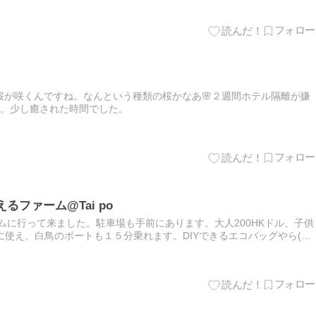
桜が咲くんですね。なんという種類の桜かなあ🌸２週間ホテル隔離が嫌
ん。少し癒された時間でした。
るファーム@Tai po
ムに行って来ました。駐車場も手前にあります。大人200HKドル、子供
由に使え、白鳥のボートも１５分乗れます。DIYできるエコバッグやら(ス
のキーホルダー(イニシャルとかを刻印できます)子供…