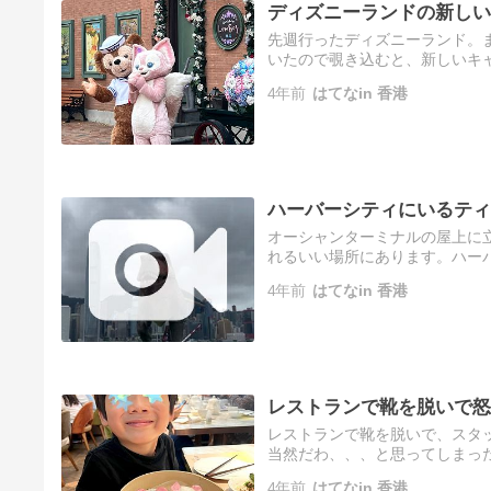
ディズニーランドの新しい
先週行ったディズニーランド。
いたので覗き込むと、新しいキャ
に初お披露目だったようです。
4年前
はてなin 香港
ハーバーシティにいるティ
オーシャンターミナルの屋上に
れるいい場所にあります。ハーバーシティHarb
destination. The …
4年前
はてなin 香港
レストランで靴を脱いで怒
レストランで靴を脱いで、スタ
当然だわ、、、と思ってしまっ
た、と反省しました。言い訳で
4年前
はてなin 香港