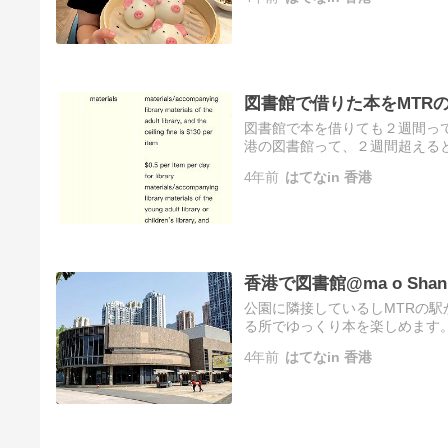
ブ…
図書館で借りた本をMTR
図書館で本を借りても２週間っ
港の図書館って、２週間超える
0、5〜1、5 HKドル／日8冊
4年前
はてなin 香港
香港で図書館@ma o Shan
公園に隣接しているしMTRの
る所でゆっくり本を楽しめます
どの住所の証明も必要でした。
4年前
はてなin 香港