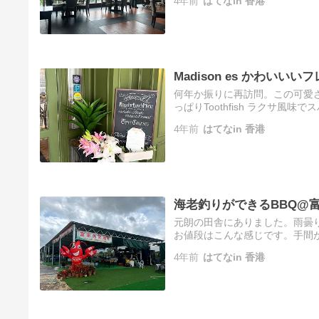
4年前
はてなin 香港
Madison es かわい
何年か振りに再訪問。この可愛さ変わらな
っぱりToothfish ラクサ
お店でついつい長居出来ました。mai
4年前
はてなin 香港
海老釣りができるBBQ@
元朗の田舎にありました。雨曇
お値段はこんな感じです。手間が
金と別に量り売り。棹はBBQした
4年前
はてなin 香港