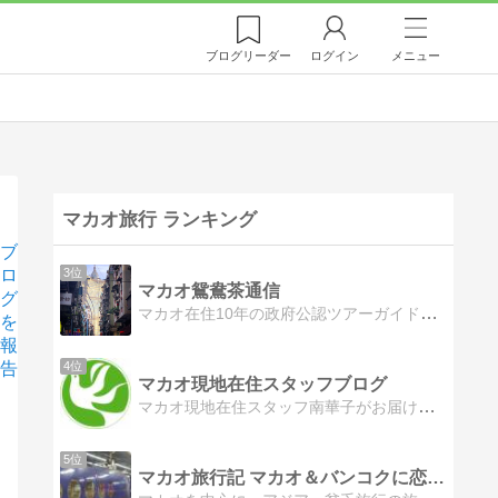
ブログ
リーダー
ログイン
メニュー
マカオ旅行 ランキング
ブ
ロ
3位
マカオ鴛鴦茶通信
グ
マカオ在住10年の政府公認ツアーガイドが、マカオの最新観光情報をわかりやすくお伝えします。治安が良いピカピカの街マカオで、非日常体験をしてみませんか？
を
報
告
4位
マカオ現地在住スタッフブログ
マカオ現地在住スタッフ南華子がお届けする情報ブログ|マカオの観光・グルメ・イベントなど現地ならではの旬な情報が満載！（になるよう少しずつアップしていきます。）
5位
マカオ旅行記 マカオ＆バンコクに恋焦がれ