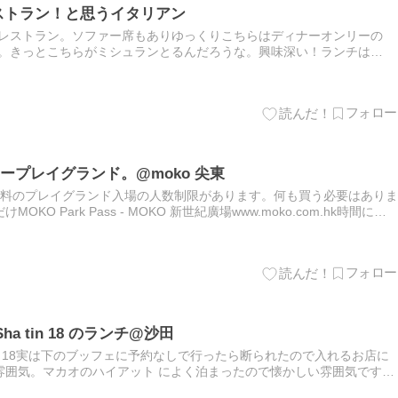
ストラン！と思うイタリアン
ある穴場のレストラン。ソファー席もありゆっくりこちらはディナーオンリーの
ます。きっとこちらがミシュランとるんだろうな。興味深い！ランチは
ちらで。3コース+デザート 458HKドル2…
ープレイグランド。@moko 尖東
無料のプレイグランド入場の人数制限があります。何も買う必要はありま
O Park Pass - MOKO 新世紀廣場www.moko.com.hk時間にな
りますが少なめ。特に日陰は少ない…
a tin 18 のランチ@沙田
tin 18実は下のブッフェに予約なしで行ったら断られたので入れるお店に
雰囲気。マカオのハイアット によく泊まったので懐かしい雰囲気です。
いしました。点心2品スープ、海老、もやし炒めにチャー…