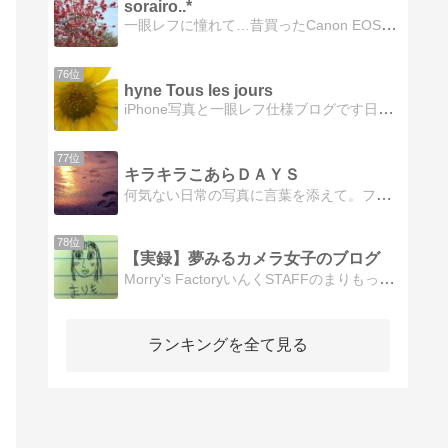
sorairo..*
一眼レフに憧れて…昔買ったCanon EOS Kiss X2で、のんびり気まぐれに写真撮ってます。
76位
hyne Tous les jours
iPhone写真と一眼レフ仕様ブログです日常日記。マイメロ大好き！(･∀･)
77位
キラキラこあらＤＡＹＳ
何気ない日常の写真に言葉を添えて。ファインダーから覗くキラキラな世界をありのままに感じてもらえたら幸いです。
78位
【実録】夢みるカメラ女子のブログ
Morry's FactoryいんくSTAFFのまりもっこりが繰り広げる人生ドラマ
ランキングを全て見る