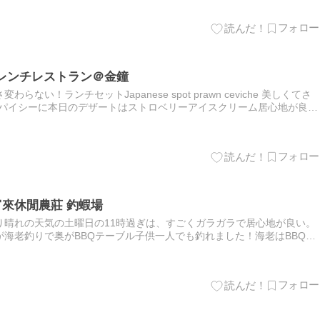
いいフレンチレストラン＠金鐘
い！ランチセットJapanese spot prawn ceviche 美しくてさ
風味でスパイシーに本日のデザートはストロベリーアイスクリーム居心地が良い
son esFre…
富來休閒農莊 釣蝦場
り晴れの天気の土曜日の11時過ぎは、すごくガラガラで居心地が良い。
海老釣りで奥がBBQテーブル子供一人でも釣れました！海老はBBQ代
ので20HKドル。うちは大きめ中くらい混ぜて6匹で140…