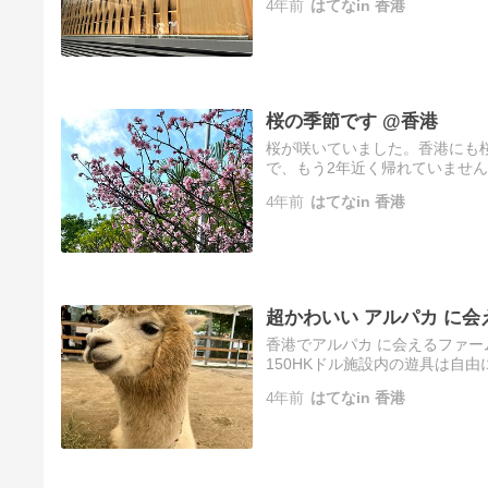
4年前
はてなin 香港
桜の季節です @香港
桜が咲いていました。香港にも
で、もう2年近く帰れていませ
4年前
はてなin 香港
超かわいい アルパカ に会え
香港でアルパカ に会えるファー
150HKドル施設内の遊具は自
タンプが施設内に置いてある)皮
4年前
はてなin 香港