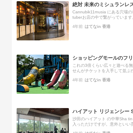
絶対 未来のミシュランレ
Cannubik11musia に
tuberお店の中で繋がってい
Cannubiだけで営業中本日はそ
4年前
はてなin 香港
ショッピングモールのフリ
これの3倍くらい広々と遊べる
せんがチケットを入手して並ぶだけMOK
って入場。親が座れる場所はあ
4年前
はてなin 香港
ハイアット リジェンシー Sh
沙田のハイアット の中華Sha 
入っただけですが。意外といい
ランチのセットメニューをお願