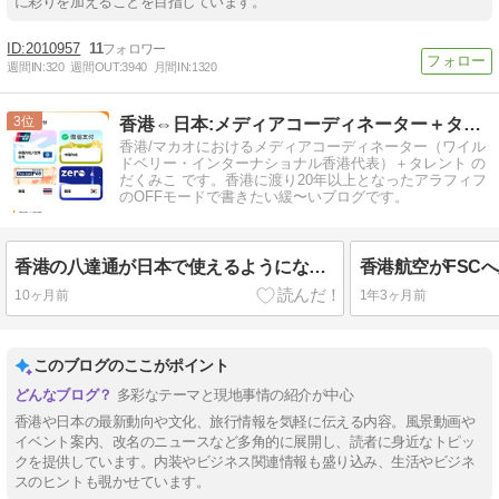
に彩りを加えることを目指しています。
2010957
11
週間IN:
320
週間OUT:
3940
月間IN:
1320
3
香港⇔日本:メディアコーディネーター＋タレント
香港/マカオにおけるメディアコーディネーター（ワイル
ドベリー・インターナショナル香港代表）＋タレント の
だくみこ です。香港に渡り20年以上となったアラフィフ
のOFFモードで書きたい緩〜いブログです。
香港の八達通が日本で使えるようになったらしい
香港航空がFSC
10ヶ月前
1年3ヶ月前
このブログのここがポイント
多彩なテーマと現地事情の紹介が中心
香港や日本の最新動向や文化、旅行情報を気軽に伝える内容。風景動画や
イベント案内、改名のニュースなど多角的に展開し、読者に身近なトピッ
クを提供しています。内装やビジネス関連情報も盛り込み、生活やビジネ
スのヒントも覗かせています。