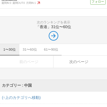
週間IN:
0
週間OUT:
0
月間IN:
1
次のランキングを表示
「香港」
31位〜60位
1〜30位
31〜60位
61〜90位
前のページ
次のページ
カテゴリー : 中国
(↑上のカテゴリへ移動)