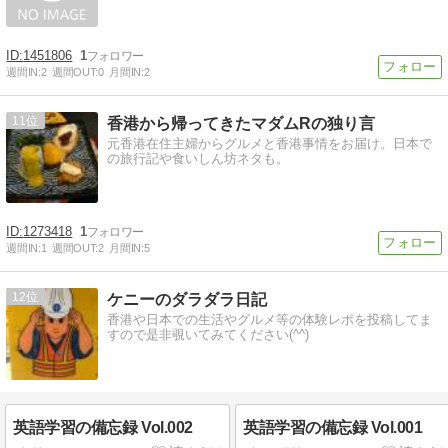
1451806
1
週間IN:
2
週間OUT:
0
月間IN:
2
11
香港から帰ってきたマダムRの独り言
元香港在住主婦からグルメと香港事情をお届け。日本で
の旅行記や食いしん坊ネタも。
1273418
1
週間IN:
1
週間OUT:
2
月間IN:
5
12
ケニーのダラダラ日記
香港や日本での生活やグルメ等の体験レポを投稿してま
すので是非覗いてみてください(^^)
英語学習の備忘録 Vol.002
英語学習の備忘録 Vol.001