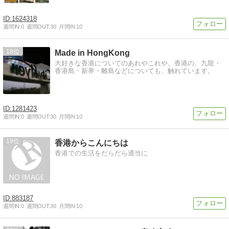
1624318
週間IN:
0
週間OUT:
30
月間IN:
10
18
Made in HongKong
大好きな香港についてのあれやこれや。香港の、九龍・
香港島・新界・離島などについても、触れています。
1281423
週間IN:
0
週間OUT:
30
月間IN:
10
19
香港からこんにちは
香港での生活をだらだら適当に
883187
週間IN:
0
週間OUT:
30
月間IN:
10