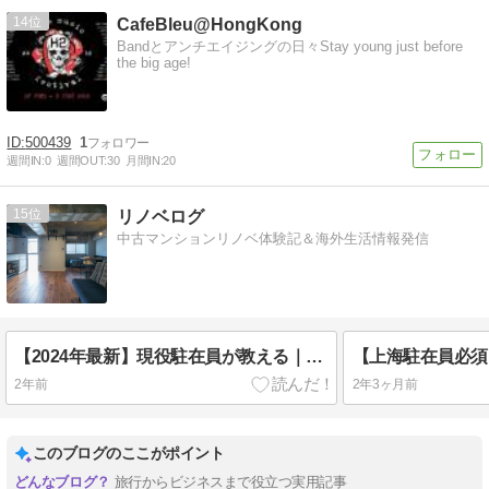
14
CafeBleu@HongKong
Bandとアンチエイジングの日々Stay young just before
the big age!
500439
1
週間IN:
0
週間OUT:
30
月間IN:
20
15
リノベログ
中古マンションリノベ体験記＆海外生活情報発信
【2024年最新】現役駐在員が教える｜中国への喜ばれるおみやげについて
2年前
2年3ヶ月前
このブログのここがポイント
旅行からビジネスまで役立つ実用記事