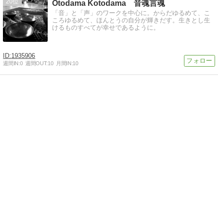
20
Otodama Kotodama 音魂言魂
「音」と「声」のワークを中心に。からだゆるめて、こ
ころゆるめて、ほんとうの自分が輝きだす。生きとし生
けるものすべてが幸せであるように。
1935906
週間IN:
0
週間OUT:
10
月間IN:
10