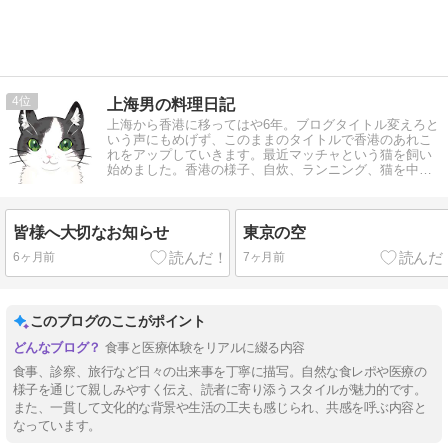
4
上海男の料理日記
上海から香港に移ってはや6年。ブログタイトル変えろと
いう声にもめげず、このままのタイトルで香港のあれこ
れをアップしていきます。最近マッチャという猫を飼い
始めました。香港の様子、自炊、ランニング、猫を中心
にお送りいたします。
皆様へ大切なお知らせ
東京の空
6ヶ月前
7ヶ月前
このブログのここがポイント
食事と医療体験をリアルに綴る内容
食事、診察、旅行など日々の出来事を丁寧に描写。自然な食レポや医療の
様子を通じて親しみやすく伝え、読者に寄り添うスタイルが魅力的です。
また、一貫して文化的な背景や生活の工夫も感じられ、共感を呼ぶ内容と
なっています。