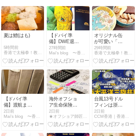
夏は鱧(はも)
【ドバイ準
オリジナル缶
備】DWE退
が可愛い「し
会。
まふうみ」の
5時間前
27時間前
29時間前
香港で太極拳！教室ご案内 ☆ときどき日本 ☆
Mai's blog 〜香港1年生〜
香港で太極拳！教室ご案内 ☆ときどき日本 ☆
クッキー缶
【ドバイ準
海外オフショ
台風13号ドル
備】渡航まで
ア生命保険サ
フィンは浙江
17日。段ボー
ンライフ香
省へ、香港は
2日前
2日前
2日前
Mai's blog 〜香港1年生〜
★オフショア師匠★の資産運用調査分析ダイアリー
CCM香港｜香港経済と気になるニュース
ル到着。
港/CTFLife/パ
38度の猛暑予
シフィックラ
報
イフ/パンアメ
リカンライフ