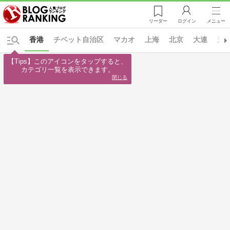
リーダー
ログイン
メニュー
香港
チベット自治区
マカオ
上海
北京
大連
天
【Tips】このアイコンをタップすると、

カテゴリ一覧を表示できます。
閉じる