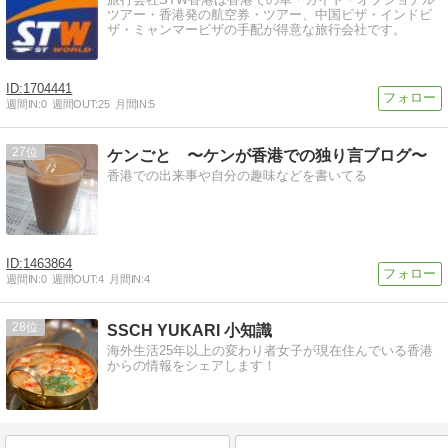
ツアー・香港発の航空券・ツアー、中国ビザ・インドビ
ザ・ミャンマービザの手配が得意な旅行会社です。
1704441
週間IN:
0
週間OUT:
25
月間IN:
5
27
ケンごと 〜ケンが香港での独り言ブログ〜
香港での出来事や自分の趣味などを書いてる
1463864
週間IN:
0
週間OUT:
4
月間IN:
4
28
SSCH YUKARI 小知識
海外生活25年以上の変わり者女子が現在住んでいる香港
からの情報をシェアします！