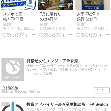
トしよう
きるうちに行
動を早めるべ
し！
スマホで完
7月に晴れた
太平洋戦争と
結！FX口座開
のは4日間だ
銀行 なぜ日本
設 新サービス
け、観測史上
は「無謀な戦
5日前
5日前
6日前
香港マイタン日記-海外投資＆グルメ
CCM香港｜香港経済と気になるニュース
★オフショア師匠★の資産運用調査分析ダイアリー
開始です
2番目の降雨
争」ができた
量を記録
のかを読んだ
感想レビュ
ー！現代にも
通じる日本の
お金のやりく
りが感じられ
7
目指せ女性エンジニア＠香港
る一冊！
機械とかPCとか苦手なのに何故か選んでしもうやるしか
ないー！不安いっぱいで不眠症になりそうだけど〜！ぜ
ーーったいに合格
1600086
週間IN:
10
週間OUT:
0
月間IN:
10
8
投資アドバイザー/IFA変更相談所 - IFA Switch
スタンダードライフ、フレンズプロビデント、ロイヤル