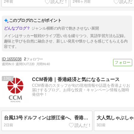
2年前
2年6ヶ月前
このブログのここがポイント
ジャンル横断の内容で飽きさせない展開
メインはサッカー観戦やライブ思い出を綴りつつ、英語学習方法も記録。
趣味と学びを自然に融合させ、新しい発見や懐かしさを感じてもらえる内
容です。
1655038
2
週間IN:
0
週間OUT:
220
月間IN:
40
13
CCM香港｜香港経済と気になるニュース
CCM香港のスタッフが旬の現地情報や話題を香港よりお
届けするブログ。お得な投資・キャンペーン情報も随時
発信中！
台風13号ドルフィンは浙江省へ、香港は38度の猛暑予報
2日前
3日前