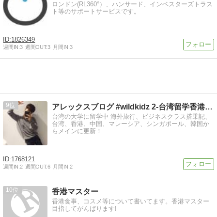
ロンドン(RL360°）、ハンサード、インベスターズトラス
ト等のサポートサービスです。
1826349
週間IN:
3
週間OUT:
3
月間IN:
3
9
アレックスブログ #wildkidz 2-台湾留学香港生活-
台湾の大学に留学中 海外旅行、ビジネスクラス搭乗記、
台湾、香港、中国、マレーシア、シンガポール、韓国か
らメインに更新！
1768121
週間IN:
2
週間OUT:
6
月間IN:
2
10
香港マスター
香港食事、コスメ等について書いてます。香港マスター
目指してがんばります!