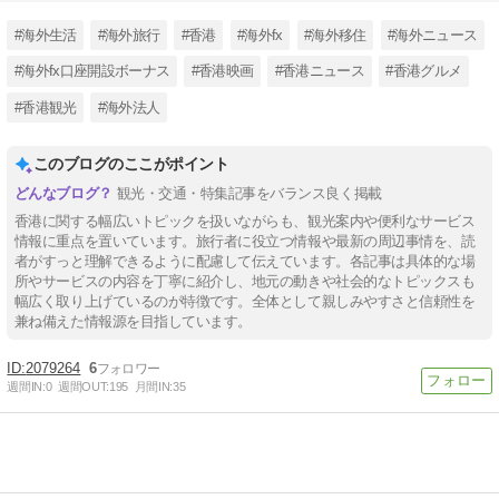
#海外生活
#海外旅行
#香港
#海外fx
#海外移住
#海外ニュース
#海外fx口座開設ボーナス
#香港映画
#香港ニュース
#香港グルメ
#香港観光
#海外法人
このブログのここがポイント
観光・交通・特集記事をバランス良く掲載
香港に関する幅広いトピックを扱いながらも、観光案内や便利なサービス
情報に重点を置いています。旅行者に役立つ情報や最新の周辺事情を、読
者がすっと理解できるように配慮して伝えています。各記事は具体的な場
所やサービスの内容を丁寧に紹介し、地元の動きや社会的なトピックスも
幅広く取り上げているのが特徴です。全体として親しみやすさと信頼性を
兼ね備えた情報源を目指しています。
2079264
6
週間IN:
0
週間OUT:
195
月間IN:
35