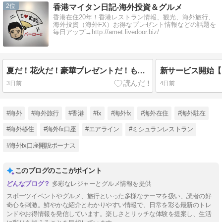
2
香港マイタン日記-海外投資＆グルメ
香港在住20年！香港レストラン情報、観光、海外旅行、
海外投資（海外FX）お得なプレゼント情報などの話題を
毎日アップ→http://amet.livedoor.biz/
夏だ！花火だ！豪華プレゼントだ！もれなくもらえます～
3日前
4日前
#海外
#海外旅行
#香港
#fx
#海外fx
#海外在住
#海外駐在
#海外移住
#海外fx口座
#エアライン
#ミシュランレストラン
#海外fx口座開設ボーナス
このブログのここがポイント
多彩なレジャーとグルメ情報を提供
スポーツイベントやグルメ、旅行といった多様なテーマを扱い、読者の好
奇心を刺激。鮮やかな紹介とわかりやすい情報で、日常を彩る最新のトレ
ンドやお得情報を発信しています。楽しさとリッチな体験を提案し、生活