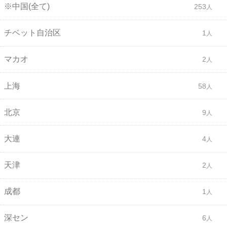
※中国(全て)
253
チベット自治区
1
マカオ
2
上海
58
北京
9
大連
4
天津
2
成都
1
深セン
6