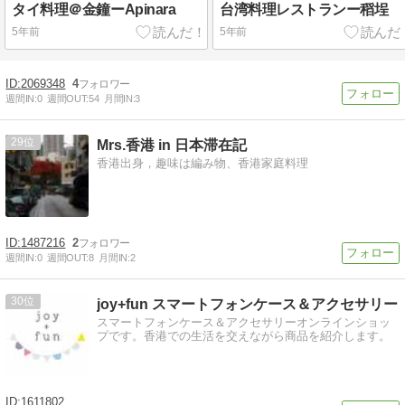
タイ料理＠金鐘ーApinara
台湾料理レストランー稻埕
5年前
5年前
2069348
4
週間IN:
0
週間OUT:
54
月間IN:
3
29
Mrs.香港 in 日本滞在記
香港出身，趣味は編み物、香港家庭料理
1487216
2
週間IN:
0
週間OUT:
8
月間IN:
2
30
joy+fun スマートフォンケース＆アクセサリー
スマートフォンケース＆アクセサリーオンラインショッ
プです。香港での生活を交えながら商品を紹介します。
1611802