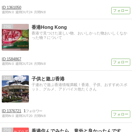
1361050
週間IN:
0
週間OUT:
24
月間IN:
8
23
香港Hong Kong
香港で見つけた楽しい物、おいしかった物おいしくなか
った物？について
1584867
週間IN:
0
週間OUT:
24
月間IN:
8
24
子供と遊ぶ香港
子連れで遊ぶ香港情報満載！香港、子供、おすすめスポ
ット、グルメ、アドバイス他たくさん
1376721
1
週間IN:
0
週間OUT:
20
月間IN:
8
25
香港住んでみたら、意外と良かったんですけど・・・