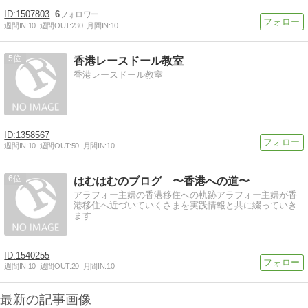
1507803
6
週間IN:
10
週間OUT:
230
月間IN:
10
5
香港レースドール教室
香港レースドール教室
1358567
週間IN:
10
週間OUT:
50
月間IN:
10
6
はむはむのブログ 〜香港への道〜
アラフォー主婦の香港移住への軌跡アラフォー主婦が香
港移住へ近づいていくさまを実践情報と共に綴っていき
ます
1540255
週間IN:
10
週間OUT:
20
月間IN:
10
最新の記事画像