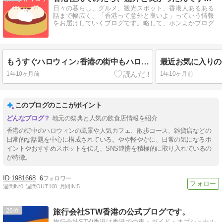
日々の暮らし、グルメ、観光スポット、香港人あるある
話まで幅広く、「香港って意外と良いよ」っていう情報
をお届けしていくブログです。略して、ホンよかブログ
もうすぐハロウィン♪香港の街中もハロウィン一色です！
1年10ヶ月前
1年10ヶ月前
このブログのここがポイント
地元の祭典と人気の飲食店情報を紹介
香港の街中のハロウィンの風景や人気カフェ、散歩コース、雑貨店などの
日常的な話題を中心に構成されている。やや軽やかに、日常の気になるポ
イントやおすすめスポットを伝え、SNS連携を積極的に取り入れているの
が特徴。
1981668
6
週間IN:
0
週間OUT:
100
月間IN:
5
26
旅行会社STW香港の公式ブログです。
旅行会社STW香港は香港での車・ガイド・オプショナル