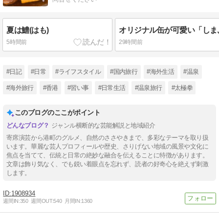
夏は鱧(はも)
5時間前
29時間前
#日記
#日常
#ライフスタイル
#国内旅行
#海外生活
#温泉
#海外旅行
#香港
#習い事
#日常生活
#温泉旅行
#太極拳
このブログのここがポイント
ジャンル横断的な芸能解説と地域紹介
寄席演芸から港町のグルメ、自然のささやきまで、多彩なテーマを取り扱
います。華麗な芸人プロフィールや歴史、さりげない地域の風景や文化に
焦点を当てて、伝統と日常の絶妙な融合を伝えることに特徴があります。
文章は飾り気なく、でも鋭い着眼点を忘れず、読者の好奇心を絶えず刺激
します。
1908934
週間IN:
350
週間OUT:
540
月間IN:
1360