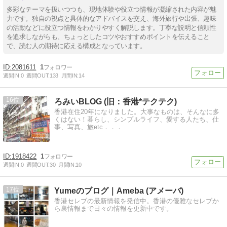
多彩なテーマを扱いつつも、現地体験や役立つ情報が凝縮された内容が魅
力です。独自の視点と具体的なアドバイスを交え、海外旅行や出張、趣味
の活動などに役立つ情報をわかりやすく解説します。丁寧な説明と信頼性
を追求しながらも、ちょっとしたコツやおすすめポイントを伝えること
で、読む人の期待に応える構成となっています。
2081611
1
週間IN:
0
週間OUT:
133
月間IN:
14
16
ろみいBLOG (旧：香港*テクテク)
香港在住20年になりました。大事なものは、そんなに多
くはない！暮らし、シンプルライフ、愛する人たち、仕
事、写真、旅etc．．．
1918422
1
週間IN:
0
週間OUT:
30
月間IN:
10
17
Yumeのブログ｜Ameba (アメーバ)
香港セレブの最新情報を発信中。香港の優雅なセレブか
ら裏情報まで日々の情報を更新中です。