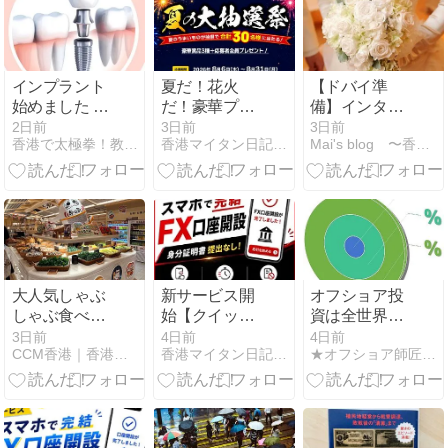
etc正規代理店
IFAで先ずはシ
ミュレーショ
ン！
インプラント
夏だ！花火
【ドバイ準
始めました ⑥
だ！豪華プレ
備】インター
～インプラン
ゼントだ！も
のアセスメン
2日前
3日前
3日前
香港で太極拳！教室ご案内 ☆ときどき日本 ☆
香港マイタン日記-海外投資＆グルメ
Mai's blog 〜香港1年生〜
ト埋入～
れなくもらえ
ト（CAT4）
ます～
について
大人気しゃぶ
新サービス開
オフショア投
しゃぶ食べ放
始【クイック
資は全世界で
題「牛気
口座開設】身
販売中止とな
3日前
4日前
4日前
CCM香港｜香港経済と気になるニュース
香港マイタン日記-海外投資＆グルメ
★オフショア師匠★の資産運用調査分析ダイアリー
Nabe Urawa」
分証明書無し
るケースと日
海港城
でFX口座開設
本人だけ契約
完結！すぐに
不可となる2
取引してプレ
つのケースが
ゼントをゲッ
ある！購入で