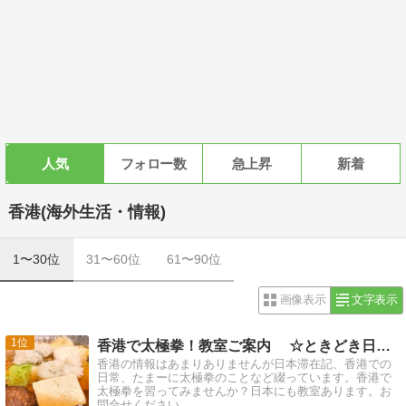
人気
フォロー数
急上昇
新着
香港(海外生活・情報)
1〜30位
31〜60位
61〜90位
画像表示
文字表示
1
香港で太極拳！教室ご案内 ☆ときどき日本 ☆
香港の情報はあまりありませんが日本滞在記、香港での
日常、たまーに太極拳のことなど綴っています。香港で
太極拳を習ってみませんか？日本にも教室あります。お
問合せください