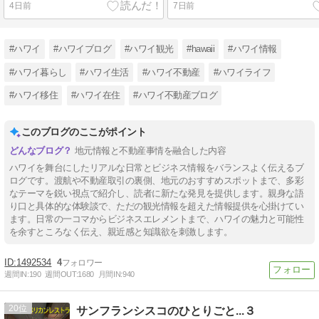
4日前
7日前
#ハワイ
#ハワイブログ
#ハワイ観光
#hawaii
#ハワイ情報
#ハワイ暮らし
#ハワイ生活
#ハワイ不動産
#ハワイライフ
#ハワイ移住
#ハワイ在住
#ハワイ不動産ブログ
このブログのここがポイント
地元情報と不動産事情を融合した内容
ハワイを舞台にしたリアルな日常とビジネス情報をバランスよく伝えるブ
ログです。渡航や不動産取引の裏側、地元のおすすめスポットまで、多彩
なテーマを鋭い視点で紹介し、読者に新たな発見を提供します。親身な語
り口と具体的な体験談で、ただの観光情報を超えた情報提供を心掛けてい
ます。日常の一コマからビジネスエレメントまで、ハワイの魅力と可能性
を余すところなく伝え、親近感と知識欲を刺激します。
1492534
4
週間IN:
190
週間OUT:
1680
月間IN:
940
20
サンフランシスコのひとりごと...３