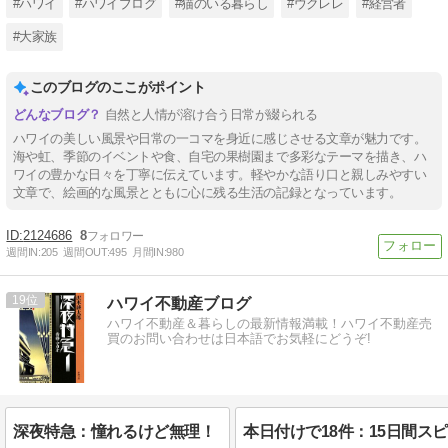
#ハワイ
#ハワイブログ
#猫のいる暮らし
#ウクレレ
#経営者
#大家族
このブログのここがポイント
自然と人情が溶け合う日常が綴られる
ハワイの美しい風景や日常の一コマを身近に感じさせる文章が魅力です。
海や虹、季節のイベントや食、自宅の果樹園まで多彩なテーマを描き、ハ
ワイの豊かな日々を丁寧に伝えています。軽やかな語り口と親しみやすい
文章で、絵画的な風景とともに心に残る生活の記録となっています。
2124686
8
週間IN:
205
週間OUT:
495
月間IN:
980
19
ハワイ不動産ブログ
ハワイ不動産＆暮らしの最新情報満載！ハワイ不動産売
買のお問い合わせは日本語でお気軽にどうぞ!
深夜特急：憧れるけど無理！
本日付けで18件：15日間ス