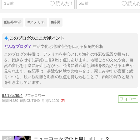
3日前
5日前
#海外生活
#アメリカ
#移民
このブログのここがポイント
生活文化と地域特色を伝える多角的分析
このブログの特徴は、アメリカを中心とした海外の多彩な風景や暮らし
を、飽きさせずに詳細に描き出す点にあります。地域ごとの文化や食、自
然の変化を丁寧に紹介しながら、読者に親近感と興味を喚起させる工夫が
見られます。各記事は、身近な体験や比較を交え、親しみやすい言葉で綴
りつつも、鋭い観察眼と独自の視点を持ち込むことで、内容の深みと魅力
を引き出しています。
1262954
7
週間IN:
330
週間OUT:
840
月間IN:
1290
14
ニューヨークでひと息しましょ ２