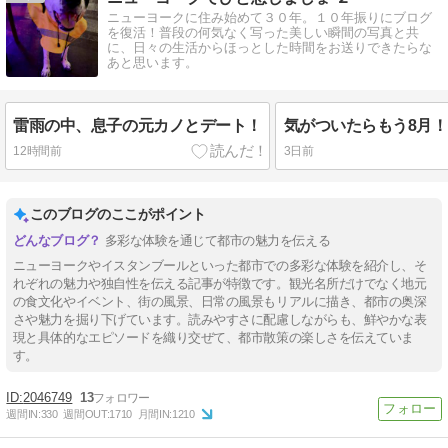
ニューヨークに住み始めて３０年。１０年振りにブログ
を復活！普段の何気なく写った美しい瞬間の写真と共
に、日々の生活からほっとした時間をお送りできたらな
あと思います。
雷雨の中、息子の元カノとデート！
気がついたらもう8月！
12時間前
3日前
このブログのここがポイント
多彩な体験を通じて都市の魅力を伝える
ニューヨークやイスタンブールといった都市での多彩な体験を紹介し、そ
れぞれの魅力や独自性を伝える記事が特徴です。観光名所だけでなく地元
の食文化やイベント、街の風景、日常の風景もリアルに描き、都市の奥深
さや魅力を掘り下げています。読みやすさに配慮しながらも、鮮やかな表
現と具体的なエピソードを織り交ぜて、都市散策の楽しさを伝えていま
す。
2046749
13
週間IN:
330
週間OUT:
1710
月間IN:
1210