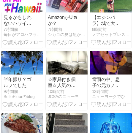
見るかもしれ
AmazonかUlta
【エジンバ
ないハワイの
か？
ラ】城で大砲
番組on Air
ドーンとロイ
7時間前
7時間前
8時間前
毎日がアロハフライデー！
シカゴの夏は短かすぎ
ノアゼットプレス編集長、今日もニューヨークで困ってます！
(2026-32)
ヤルマイル
半年振り？ゴ
☆家具付き個
雷雨の中、息
ルフでした
室☆人気のロ
子の元カノと
ングアイラン
デート！
9時間前
10時間前
12時間前
BelleFleurのblog
JCSAのニューヨーク通信 ニューヨーカーとシェアしよう！
ニューヨークでひと息しましょ ２
ドシティー
☆9/1~☆$1100(光
熱費込み）