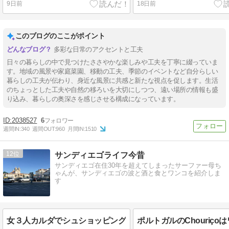
9日前
18日前
このブログのここがポイント
多彩な日常のアクセントと工夫
日々の暮らしの中で見つけたささやかな楽しみや工夫を丁寧に綴っていま
す。地域の風景や家庭菜園、移動の工夫、季節のイベントなど自分らしい
暮らしの工夫が伝わり、身近な風景に共感と新たな視点を促します。生活
のちょっとした工夫や自然の移ろいを大切にしつつ、遠い場所の情報も盛
り込み、暮らしの奥深さを感じさせる構成になっています。
2038527
6
週間IN:
340
週間OUT:
960
月間IN:
1510
12
サンディエゴライフ今昔
サンディエゴ在住30年を超えてしまったサーファー母ち
ゃんが、サンディエゴの波と酒と食とワンコを紹介しま
す
女３人カルダでシュショッピング
ポルトガルのChouriço