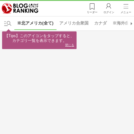
リーダー
ログイン
メニュー
※北アメリカ(全て)
アメリカ合衆国
カナダ
※海外生活
【Tips】このアイコンをタップすると、

カテゴリ一覧を表示できます。
閉じる