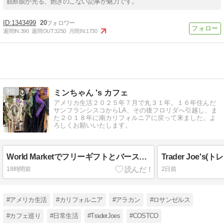
観察眼が光る、飽きのこない記事が魅力です。
登録不要。更新を逃さずキャッチ！
閉じる
1343499
20
週間IN:
390
週間OUT:
3250
月間IN:
1730
9
ミンちゃん 's カフェ
アメリカ生活２０２５年７月で丸３１年。１６年住んだ
サンフランシスコからLA、その後フロリダへ引越し、ま
た２０１８年に南カリフォルニアに戻って来ました。よ
ろしくお願いいたします。
World Marketでフリーギフトとバースデークーポンにつられてショッピング♪
18時間前
2日前
#アメリカ生活
#カリフォルニア
#アラカン
#ロサンゼルス
#カフェ巡り
#日常生活
#TraderJoes
#COSTCO