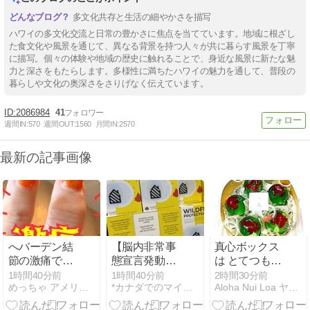
多文化共存と生活の細やかさを描写
ハワイの多文化交流と日常の豊かさに焦点を当てています。地域に根ざし
た食文化や風景を通じて、異なる背景を持つ人々が共に暮らす風景を丁寧
に描写。個々の体験や地域の歴史に触れることで、身近な風景に新たな魅
力と深さをもたらします。多様性に満ちたハワイの魅力を通して、普段の
暮らしや文化の奥深さをさりげなく伝えています。
2086984
41
週間IN:
570
週間OUT:
1560
月間IN:
2570
最新の記事画像
へバーデン結
【脳内非常事
真心ボックス
節の激痛で泣
態宣言発動】
は とてつもな
くわ
胸がドキドキ
い『ビックリ
1時間40分前
1時間40分前
2時間30分前
めっちゃ アメリカやねん『トラブルwithわんこ』
*カナダでのマイニチ*
Aloha Nui Loa ヤスミン日記
した理由×２
箱』 だった -
＋ニセ中国語
ブロ友さんと