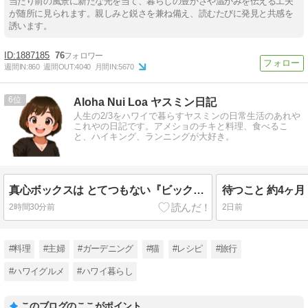
当たり前の風景に新たな光を当て、暮らしの豊かさや温かみを伝える工夫
が随所に見られます。親しみと鋭さを兼ね備え、読むたびに発見と共感を
誘います。
1887185
76
週間IN:
860
週間OUT:
4040
月間IN:
5670
6
Aloha Nui Loa ヤスミン日記
人生の2/3をハワイで暮らすヤスミンの日常生活のあれや
これやの日記です。アメショのチキと料理、食べるこ
と、ハイキング、ランニングが大好き。
真心ボックスは とてつもない『ビックリ箱』 だった - ブロ友さんとオフ会 その２
2時間30分前
2日前
#料理
#主婦
#ガーデニング
#猫
#レシピ
#旅行
#ハワイグルメ
#ハワイ暮らし
このブログのここがポイント