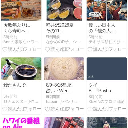
★数年ぶりに
軽井沢2026夏
優しい日本人
くら寿司へ行
その11
の「他の人と
って来ました
TSURUYA
の距離感」
5時間前
5時間前
5時間前
Annの素敵なハワイLife 【アロハロードBlog】
なかめのR子、シアトルで駐妻になる。
テキサス移住のひきこもごも
鰻だもんで
8/9~8/16星座
タイ
占い・Weekly
BL『Payback』
Horoscope:
感想｜復讐劇
5時間前
6時間前
6時間前
ロチェスター(NY)生活日記
Espoir サバンナキャットと優雅なアメリカンライフ
KEVINのブログ日記
August 9–16
より主演2人
のケミに夢中
になった作品