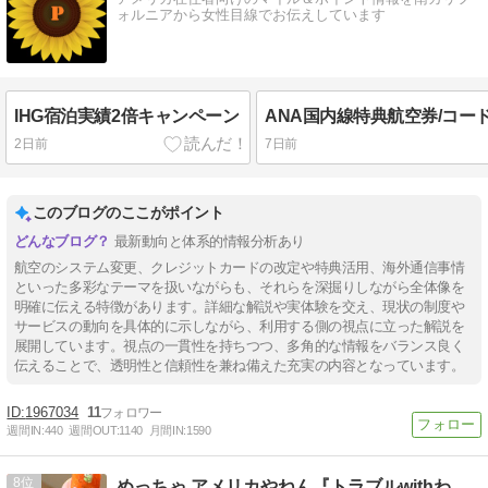
ォルニアから女性目線でお伝えしています
IHG宿泊実績2倍キャンペーン
2日前
7日前
このブログのここがポイント
最新動向と体系的情報分析あり
航空のシステム変更、クレジットカードの改定や特典活用、海外通信事情
といった多彩なテーマを扱いながらも、それらを深掘りしながら全体像を
明確に伝える特徴があります。詳細な解説や実体験を交え、現状の制度や
サービスの動向を具体的に示しながら、利用する側の視点に立った解説を
展開しています。視点の一貫性を持ちつつ、多角的な情報をバランス良く
伝えることで、透明性と信頼性を兼ね備えた充実の内容となっています。
1967034
11
週間IN:
440
週間OUT:
1140
月間IN:
1590
8
めっちゃ アメリカやねん『トラブルwithわんこ』