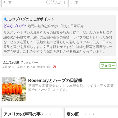
4日前
5日前
このブログのここがポイント
地元の魅力を鮮やかに伝える日常紹介
リスボンやナザレの風景や人々の日常を巧みに捉え、温かみのある視点で
綴るのが特徴です。港町の公園や市場の喧騒、ライブや祭典といった多彩
なトピックを通じて、現地の魅力と暮らしの彩りをリアルに伝え、日々の
発見と喜びを共有します。文章は軽やかですが、詳細な描写と適度なユー
モアも交え、親しみやすくも深みを感じさせる構成となっています。
1717089
7
週間IN:
340
週間OUT:
2230
月間IN:
1180
13
Rosemaryとハーブの日記帳
英国王立園芸協会ロンドン本部会員。イギリス王立園芸
協会のハーバリストです。
アメリカの寿司の事・・・・・
夏の庭・・・・