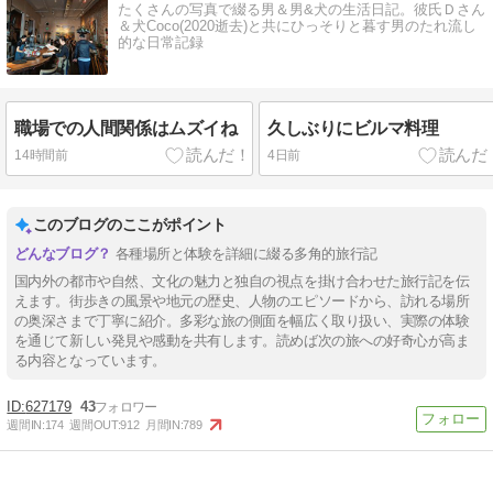
たくさんの写真で綴る男＆男&犬の生活日記。彼氏Ｄさん
＆犬Coco(2020逝去)と共にひっそりと暮す男のたれ流し
的な日常記録
職場での人間関係はムズイね
久しぶりにビルマ料理
14時間前
4日前
このブログのここがポイント
各種場所と体験を詳細に綴る多角的旅行記
国内外の都市や自然、文化の魅力と独自の視点を掛け合わせた旅行記を伝
えます。街歩きの風景や地元の歴史、人物のエピソードから、訪れる場所
の奥深さまで丁寧に紹介。多彩な旅の側面を幅広く取り扱い、実際の体験
を通じて新しい発見や感動を共有します。読めば次の旅への好奇心が高ま
る内容となっています。
627179
43
週間IN:
174
週間OUT:
912
月間IN:
789