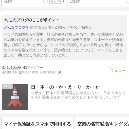
8日前
13日前
このブログのここがポイント
時の流れと文化の豊かさを伝える内容
ハワイの四季折々や歴史、社会の動きに焦点を当て、豊かな地域性と変わ
らぬ魅力を伝えています。季節の先取りや歴史的背景、スポーツや交通事
情まで幅広く扱いながらも、シンプルで理解しやすい表現を心掛け、現地
のリアルな姿を伝えています。読み物としてだけでなく、ハワイらしさを
楽しむ一助となる内容となっています。
1510599
41
週間IN:
350
週間OUT:
1030
月間IN:
1510
11
日・本・の・か・え・り・か・た
北米から日本へ引退帰国をお考えの方へ 日本でゆとり
ある引退生活をおくるためのヒントを発信しています
マイナ保険証をスマホで利用する
空港の名前/佐賀キングダ