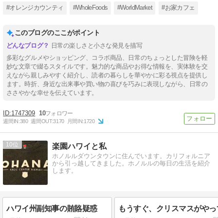
#オレンジカウンティ
#WholeFoods
#WorldMarket
#お家カフェ
このブログのここがポイント
日常の楽しさと小さな発見を描写
多彩なグルメやショッピング、コラボ商品、日常のちょっとした冒険を軽
妙な文章で綴るスタイルです。魅力的な商品やお得な情報を、実体験を交
えながら親しみやすく紹介し、読者の暮らしを華やかに彩る視点を提供し
ます。時折、身近な出来事や買い物の喜びを巧みに表現しながら、日常の
ささやかな幸せを伝えています。
1747309
10
週間IN:
380
週間OUT:
3170
月間IN:
1720
10
楽園ハワイと私
ホノルルダウンタウンに住んでいます。カリフォルニア
から引っ越してきました。ホノルルの毎日の生活を紹介
します。
ハワイ州副知事の賄賂疑惑
もうすぐ、クリスマスがやっ