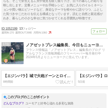
らも、そこで芽生える工夫や発見を鋭く掘り下げ、日々の暮らしの彩りを
映し出します。定番メニューやお手軽レシピ、お気に入りのイルミネーシ
ョンや買い物エピソードなど、身近なテーマを軽やかに語りつつ、ふとし
た気づきやこだわりを伝える構成となっています。読むと自然と親近感が
わき、暮らしの小さな幸せに気づかせてくれる雰囲気が特徴です。
1052199
13
週間IN:
270
週間OUT:
3980
月間IN:
1060
17
ノアゼットプレス編集長、今日もニューヨークで困ってます！
フランス情報誌「ノアゼットプレス」編集長のブログ リ
アルなフランス情報満載のフリーペーパー毎月発行中
2024年5月よりニューヨークに住んでいます。
【エジンバラ】城で大砲ドーンとロイヤルマイル
8時間前
5日前
このブログのここがポイント
ユーモアと好奇心溢れる多彩な旅路