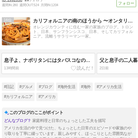
週間IN:
280
週間OUT:
524
月間IN:
1204
16
カリフォルニアの南のほうから 〜オンタリオ湖畔から・第四章
オレンジカウンティに住む一家の家族のブログ。トロン
ト、日本、サンフランシスコ、日本、そしてカリフォル
ニア。流離うサラリーマン一家。
息子よ、ナポリタンにはタバスコなのだよ！昭和生まれの父、熱くなる。
13時間前
2日前
#日記
#グルメ
#ブログ
#海外生活
#海外
#アメリカ生活
#カリフォルニア
#アメリカ
このブログのここがポイント
家庭料理と日常のちょっとした工夫を描写
アメリカ生活の中で見つけた、ちょっとした日常のエピソードや家族のや
り取りを丁寧に綴っています。親しみやすく、ほっこりとした雰囲気なが