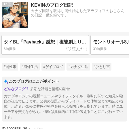
15
KEVINのブログ日記
カナダ国籍を取得し同性婚をしたアラフィフのおじさん
の日記・備忘録です。
タイBL『Payback』感想｜復讐劇より主演2人のケミに夢中になった作品
6時間前
30時間前
#同性婚
#海外生活
#ゲイブログ
#カナダ生活
#ひとり言
このブログのここがポイント
多彩な話題と情報の融合
カナダやアジアの最新ニュースやライフスタイル、趣味に関する知見を独
自の視点で伝えます。公共の話題からプライベートな体験談まで幅広く掲
載し、読者が気軽に共感や発見を得られる内容を目指しています。時にユ
ーモアを交えながらも、情報は具体的に丁寧に伝えることにこだわってい
ます。
1992838
26