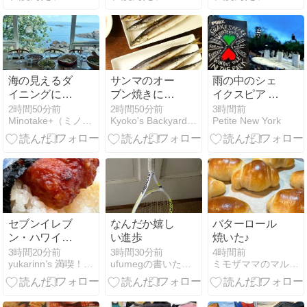
オフ会 その２
海の見えるダ
サンマのオー
雨の中のシェ
イニングに癒
ブン焼きに、
イクスピア 冬
される
大根おろしを
物語 The
2時間50分前
2時間50分前
3時間前
Minotake+（ミノタケプラス）in Boston
Kyoko's Backyard アメリカで田舎暮らし
Petite New York
添えて
Winter’s Tale
セントラルパ
ークで無料で
楽しめる人気
イベント 3時
間半の大作で
した
セブンイレブ
なんだか嬉し
バターロール
ン・ハワイの
い進歩
焼いた♪
天才的な商品
3時間20分前
3時間30分前
4時間前
yukarinn’s 満喫！ハワイ暮らし
ufumegの書いたり、作ったり・・・
ミモザママのマルチーズ大好き〜in 南フロリダ
開発に脱帽！