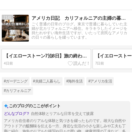
21
アメリカ日記 カリフォルニアの主婦の暮らし
ごく普通の日常のブログ。東京で普通に暮らしていた主
婦が北カリフォルニアへ移住。キラキラしたイメージを
持たれやすい海外生活ですが、いたって庶民なアメリカ
の日々の暮らしを綴っています。
【イエローストーン7泊8日】旅の終わりと種明かし(5) 最終回
4日前
7日前
#ガーデニング
#夫婦二人暮らし
#海外生活
#アメリカ生活
#カリフォルニア
このブログのここがポイント
自然体験とリアルな日常を交えて披露
アメリカ在住者のリアルな体験と気づきを綴ったものです。雄大な自然や
アウトドアの醍醐味を伝える一方、身近な生活の小さな楽しみや工夫も丁
寧に紹介。旅先のリアルな描写や日々の買い物、健康管理の工夫など、多