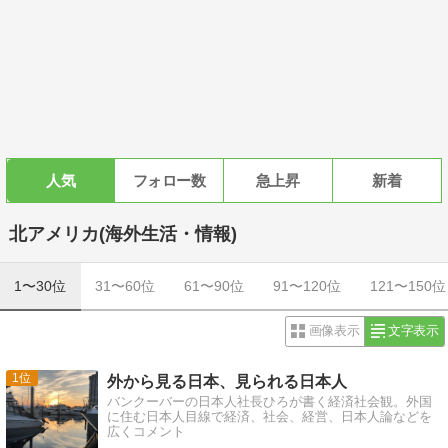
人気
フォロー数
急上昇
新着
北アメリカ(海外生活・情報)
1〜30位
31〜60位
61〜90位
91〜120位
121〜150位
画像表示
文字表示
1
外から見る日本、見られる日本人
バンクーバーの日本人社長ひろが書く経済社会観。外国
に住む日本人目線で経済、社会、経営、日本人論などを
広くコメント