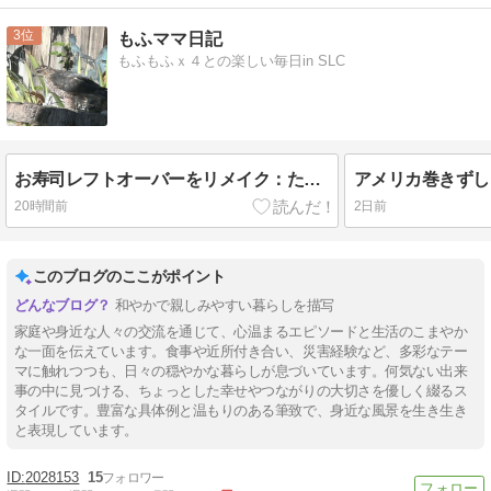
3
もふママ日記
もふもふｘ４との楽しい毎日in SLC
お寿司レフトオーバーをリメイク：たか子ちゃん
アメリカ巻きずし
20時間前
2日前
このブログのここがポイント
和やかで親しみやすい暮らしを描写
家庭や身近な人々の交流を通じて、心温まるエピソードと生活のこまやか
な一面を伝えています。食事や近所付き合い、災害経験など、多彩なテー
マに触れつつも、日々の穏やかな暮らしが息づいています。何気ない出来
事の中に見つける、ちょっとした幸せやつながりの大切さを優しく綴るス
タイルです。豊富な具体例と温もりのある筆致で、身近な風景を生き生き
と表現しています。
2028153
15