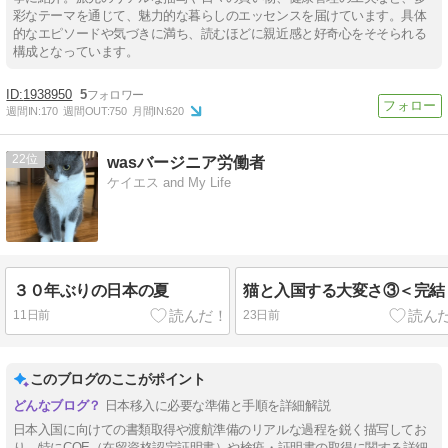
彩なテーマを通じて、魅力的な暮らしのエッセンスを届けています。具体
的なエピソードや気づきに満ち、読むほどに親近感と好奇心をそそられる
構成となっています。
1938950
5
週間IN:
170
週間OUT:
750
月間IN:
620
22
wasバージニア労働者
ケイエス and My Life
３０年ぶりの日本の夏
猫と入国する大変さ③＜完結
11日前
23日前
このブログのここがポイント
日本移入に必要な準備と手順を詳細解説
日本入国に向けての書類取得や渡航準備のリアルな過程を鋭く描写してお
り、特にCOE（在留資格認定証明書）や検疫・証明書の取得に関する詳細