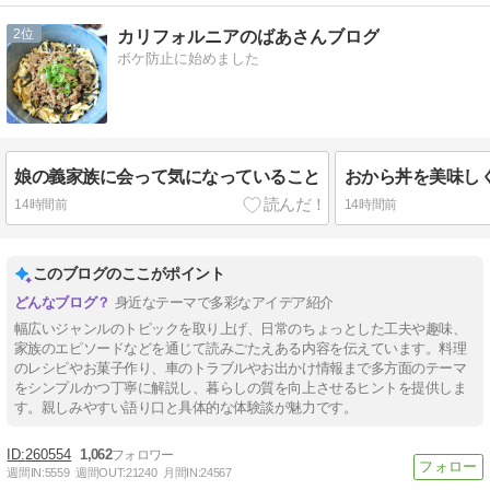
2
カリフォルニアのばあさんブログ
ボケ防止に始めました
娘の義家族に会って気になっていること
おから丼を美味し
14時間前
14時間前
このブログのここがポイント
身近なテーマで多彩なアイデア紹介
幅広いジャンルのトピックを取り上げ、日常のちょっとした工夫や趣味、
家族のエピソードなどを通じて読みごたえある内容を伝えています。料理
のレシピやお菓子作り、車のトラブルやお出かけ情報まで多方面のテーマ
をシンプルかつ丁寧に解説し、暮らしの質を向上させるヒントを提供しま
す。親しみやすい語り口と具体的な体験談が魅力です。
260554
1,062
週間IN:
5559
週間OUT:
21240
月間IN:
24567