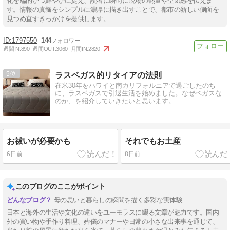
化を端的かつ鮮やかに捉え、読者に瞬時に現場の熱量や空気感を伝えま
す。情報の真髄をシンプルに濃厚に描き出すことで、都市の新しい側面を
見つめ直すきっかけを提供します。
1797550
144
週間IN:
890
週間OUT:
3060
月間IN:
2820
5
ラスベガス的リタイアの法則
在米30年をハワイと南カリフォルニアで過ごしたのち
に、ラスベガスで引退生活を始めました。なぜベガスな
のか、を紹介していきたいと思います。
お祓いが必要かも
それでもお土産
6日前
8日前
このブログのここがポイント
母の思いと暮らしの瞬間を描く多彩な実体験
日本と海外の生活や文化の違いをユーモラスに綴る文章が魅力です。国内
外の買い物や手作り料理、葬儀のマナーや日常の小さな出来事を通じて、