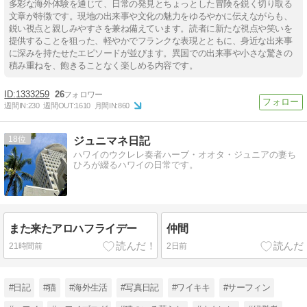
多彩な海外体験を通じて、日常の発見とちょっとした冒険を鋭く切り取る
文章が特徴です。現地の出来事や文化の魅力をゆるやかに伝えながらも、
鋭い視点と親しみやすさを兼ね備えています。読者に新たな視点や笑いを
提供することを狙った、軽やかでフランクな表現とともに、身近な出来事
に深みを持たせたエピソードが並びます。異国での出来事や小さな驚きの
積み重ねを、飽きることなく楽しめる内容です。
1333259
26
週間IN:
230
週間OUT:
1610
月間IN:
860
18
ジュニマネ日記
ハワイのウクレレ奏者ハーブ・オオタ・ジュニアの妻ち
ひろが綴るハワイの日常です。
また来たアロハフライデー
仲間
21時間前
2日前
#日記
#猫
#海外生活
#写真日記
#ワイキキ
#サーフィン