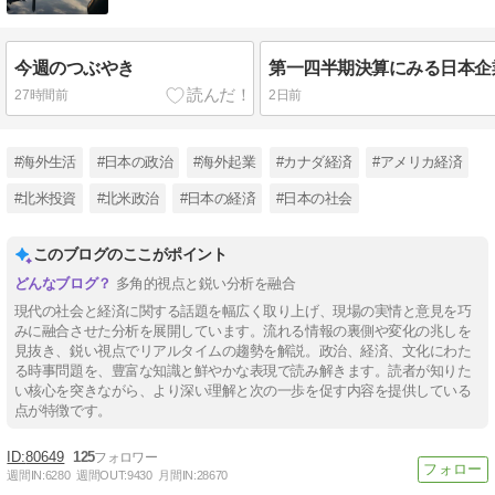
今週のつぶやき
第一四半期決算にみる日本企
27時間前
2日前
#海外生活
#日本の政治
#海外起業
#カナダ経済
#アメリカ経済
#北米投資
#北米政治
#日本の経済
#日本の社会
このブログのここがポイント
多角的視点と鋭い分析を融合
現代の社会と経済に関する話題を幅広く取り上げ、現場の実情と意見を巧
みに融合させた分析を展開しています。流れる情報の裏側や変化の兆しを
見抜き、鋭い視点でリアルタイムの趨勢を解説。政治、経済、文化にわた
る時事問題を、豊富な知識と鮮やかな表現で読み解きます。読者が知りた
い核心を突きながら、より深い理解と次の一歩を促す内容を提供している
点が特徴です。
80649
125
週間IN:
6280
週間OUT:
9430
月間IN:
28670