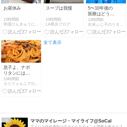
お昼休み
スープは我慢
5〜10年後の
医療はどう変
わる？AI・血
13時間前
13時間前
13時間前
米国けんきゅうにっき
LA香歩ブログ
在米ふじ子のリタイア生活徒然日記と備忘録
液検査・GLP-
1製剤が切り
開く予防医療
の未来
全て表示
息子よ、ナポ
リタンにはタ
バスコなのだ
13時間前
カリフォルニアの南のほうから 〜オンタリオ湖畔から・第四章
よ！昭和生ま
れの父、熱く
なる。
7
ママのマイレージ・マイライフ@SoCal
アメリカ在住者向けのマイル＆ポイント情報を南カリフ