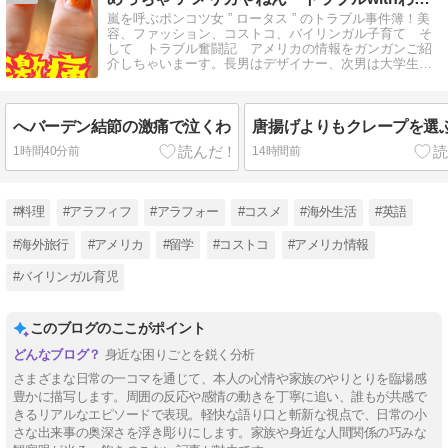
嵐を呼ぶポンコツ女 ” ロータス ” のトラブル事件簿！美
容、ファッション、コストコ、バイリンガル子育て そ
して トラブル奮闘記 アメリカの情報をガンガンご紹
介しちゃいまーす。長男はデザイナー、次男は大学生。
ワンコ２匹の写真を毎日投稿
へバーデン結節の激痛で泣くわ
唐揚げよりもクレープを選
1時間40分前
14時間前
#料理
#アラフィフ
#アラフォー
#コスメ
#海外生活
#英語
#海外旅行
#アメリカ
#留学
#コストコ
#アメリカ情報
#バイリンガル育児
このブログのここがポイント
身近な困りごとを鋭く分析
さまざまな日常の一コマを通じて、本人の心情や家族のやりとりを臨場感
豊かに描写します。周囲の反応や感情の動きを丁寧に追い、誰もが共感で
きるリアルなエピソードで表現。軽快な語り口と斬新な視点で、日常の小
さな出来事の奥深さを浮き彫りにします。家族や身近な人間関係の巧みな
【Tips】気になるブログをフォロー。
