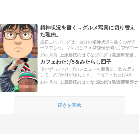
精神状況を書く→グルメ写真に切り替え
た理由。
最初このブログは、自分の精神状況を書くのがテ
ーマでした。ソレだとフォロワーが減り、アクセ
ス数も少なくなりました。 所謂、自分の精神状況
10ヶ月前
上原碧桜のはてなブログ（発達障害当事者）
をブログに書き込むのはマイナス思考だと捉えが
カフェわたげ5＆みたらし団子
ちになるブログになるから、そんなブログは最初
僕がずっとわたげのメニューを順番に、飲み尽く
から作らない方が良いんです。 グルメ写真を毎日
して、約2か月が経ちます。 『カフェわたげ4&ザ
更新するに…
厚切り深さ４倍のためのペッパーソルト味のポテ
10ヶ月前
上原碧桜のはてなブログ（発達障害当事者）
チ』カフェわたげに行ってきました。☕喫茶店で
す。 『ハロウィン用のグッズ３点＆カフェわたげ
3☕』ハロウィン用のグッズ３点を手に入れたの
で、今か…
続きを表示