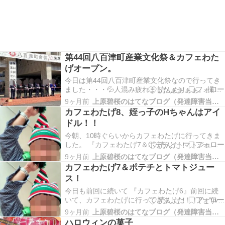
第44回八百津町産業文化祭＆カフェわた
げオープン。
今日は第44回八百津町産業文化祭なので行ってき
ました・・・💦人混み疲れましたぁぁぁぁ。 撮影
するのも必死。。。 何か町長の演説が始まった。
9ヶ月前
上原碧桜のはてなブログ（発達障害当事者）
興味深く訊いてました。 こうゆう場所に行くと、
カフェわたげ8、姪っ子のHちゃんはアイ
「並ぶ、並ぶ、並ぶ・・・」「人、人、
ドル！！
人・・・」 たい焼き、五平餅、たこ焼きのブー
ス、めっちゃ並…
今朝、10時ぐらいからカフェわたげに行ってきま
した。 『カフェわたげ7＆ポテチとトマトジュー
ス！』今日も前回に続いて 『カフェわたげ6』前
9ヶ月前
上原碧桜のはてなブログ（発達障害当事者）
回に続いて、カフェわたげに行ってきました！！
カフェわたげ7＆ポテチとトマトジュー
(^_^)vコーヒーの種類で、飲んできて約2ヶ
ス！
月・・・ 前回の記事 …ameblo.jp 今日は…
今日も前回に続いて 『カフェわたげ6』前回に続
いて、カフェわたげに行ってきました！！(^_^)vコ
ーヒーの種類で、飲んできて約2ヶ月・・・ 前回
9ヶ月前
上原碧桜のはてなブログ（発達障害当事者）
の記事 『カフェわたげ5＆みたらし団子』僕がず
ハロウィンの菓子