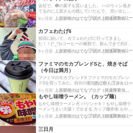
っ…ameblo.jp カフェわたげに行ってきました。順
会社で、🎃の菓子を貰いました。 ハロウィン過ぎ
番に飲んでるんだったネ。。。 今…
てるのに上原さんの残していたんで、 言い出し
て、貰いました！(^o^)vなんて嬉しい😆 今日はこ
9ヶ月前
上原碧桜のはてなブログ（発達障害当事者）
れだけ。。。 画像圧縮もしてません。スマホで更
新してます。 （画像圧縮させて頂きました。
カフェわたげ6
19:07） すき焼き風煮弁当 今日の弁当🍱です…
前回に続いて、カフェわたげに行ってきまし
た！！(^_^)vコーヒーの種類で、飲んできて約2ヶ
月・・・ 前回の記事 『カフェわたげ5＆みたらし
9ヶ月前
上原碧桜のはてなブログ（発達障害当事者）
団子』僕がずっとわたげのメニューを順番に、飲
み尽くして、約2か月が経ちます。 『カフェわた
ファミマのモカブレンドSと、焼きそば
げ4&ザ厚切り深さ４倍のためのペッパーソルト味
（今日は満月）
の…
ファミマのモカブレンドS ファミマのモカブレン
ドSを買ってみた。自分の家の外で飲んでみた。
晴れ晴れとした天気に、この濃さが解りますよ
9ヶ月前
上原碧桜のはてなブログ（発達障害当事者）
ね・・・(;^_^A 家の中に持ち帰って、飲んでみた
もやし味噌ラーメン。（カップ麺）
ｗ 濃さが家の中の方だと、暗さの影響なのか、わ
もやし味噌ラーメン🍜 パリシャキ！もやし味噌ラ
かりやすい(-_-;) （どこで持って飲んでる…
ーメンうまい大盛！でかまる カップ麺本体 もやし
味噌ラーメンがカップ麺でも美味しく頂ける！！
9ヶ月前
上原碧桜のはてなブログ（発達障害当事者）
昆布茶を飲みながらゆっくり休憩します。 カスタ
ードシュー シュークリームの中でもどれも美味し
三日月
いですよね！！ 今朝、写真公開した三日月につ