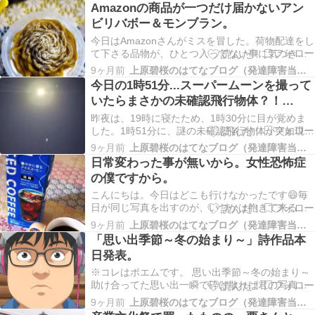
着！！ 多治見駅の1番線で、区間快速名古屋行き
Amazonの商品が一つだけ届かないアン
を待ってる所です。 金山駅に着いた。こちら側は
ビリバボー＆モンブラン。
名鉄 コチラ側がJRとなっている。 金山駅北口 商
業施…
今日はAmazonさんがミスを冒した。荷物配達をし
て下さる品物が、ひとつ入ってない事に気づき、
Amazonカスタマーセンターに問い合わせしたら、
9ヶ月前
上原碧桜のはてなブログ（発達障害当事者）
荷物の配送する業者が何らかの不具合で入れ忘れ
今日の1時51分...スーパームーンを撮って
た・・・と言う珍事件が起こった。 女性のカスタ
いたらまさかの未確認飛行物体？！
マーサポーターの方に「キューピーiドリンク」…
（笑）
昨夜は、19時に寝たため、1時30分に目が覚めま
した。1時51分に、謎の未確認飛行物体が突如現れ
ました。 あれは何だ？！ 1秒間隔に連射撮りを始
9ヶ月前
上原碧桜のはてなブログ（発達障害当事者）
めた。 解像度MAX（4080×1686）pixでそのまま
日常変わった事が無いから。女性恐怖症
掲載させます。。。 クラゲ？！(^-^; 消えた！！
の僕ですから。
月を回るこの緑色の物体…
こんにちは。今日はどこも行けなかったです😄毎
日が同じ写真を出すのが、いつかは飽きて来ると
思えます。日常で変わった事が無いから、同じ写
9ヶ月前
上原碧桜のはてなブログ（発達障害当事者）
真になってしまうのです。皆様にはご迷惑とご心
「思い出季節～冬の始まり～」詩作品本
配をお掛け致しており、ご了承の上、記事を出さ
日発表。
せて貰ってます。新しい記事を読みたくても次か
ら次へと記事を…
※コレはポエムです。 思い出季節～冬の始まり～
助け合ってた思い出一瞬で砕け散れば君の写真の
中で眠ってた遠い過去の記憶。 「うんと寒い」葛
9ヶ月前
上原碧桜のはてなブログ（発達障害当事者）
（つづら）が一風変わった季節を巻き起こし、君