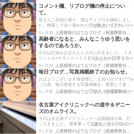
思いました。僕だったら痛がると思います(^_^)v
コメント欄、リブログ欄の停止につい
最近写真を撮らなくなりました。「個人情報」と
て。
言う観点か…
皆さんご存知の通り、僕はアメブロを移転しまし
た。検索して辿り着かれた方が数名いますが、コ
コにはもうコメントを設ける理由は見つかりませ
9ヶ月前
上原碧桜のはてなブログ（発達障害当事者）
ん。誹謗中傷は何故起こるのかを考え、コメント
高齢者になると、みんなこうゆう思いを
欄を設けない事に致しました(^^)/もう最終的な苦
するのであろうか。
渋の決断ですよ～(-_-;) コメント欄があったら、…
今日は灯油をお父さんと入れに行きました。 １８
リットル×６タンク＝１０８リットルの計算で２０
リットル×３タンク＝６０リットルの計算で合わせ
9ヶ月前
上原碧桜のはてなブログ（発達障害当事者）
て、１６８リットルなのはずなのです。僕でもそ
毎日ブログ…写真掲載終了のお知らせ。
の計算は出来た！！ お父さんは店員さんに、「１
おはようございます😄皆様に、お知らせです(*^^)v
４８リットルを入れて下さい」と訊いていまし
この度、毎日更新する写真掲載を、更新して参り
た。 僕…
ましたが、しばらく休む事に致しました。ネタが
9ヶ月前
上原碧桜のはてなブログ（発達障害当事者）
尽きてきたのもあるので、、、毎日ブログを出す
のはやめます。 コメントの中には失礼なるコメン
名古屋アイクリニックへの道中＆デニー
トも正直に言うと、あります。コメントの承認制
ズのオムライス。
に…
今日は名古屋アイクリニックへ定期検診の為、行
ってきました。 電車乗ってる道中。誰かが缶ビー
ルの飲み干しが据えてあった。 多治見駅に到
9ヶ月前
上原碧桜のはてなブログ（発達障害当事者）