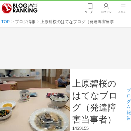
リーダー
ログイン
メニュー
TOP
ブログ情報
上原碧桜のはてなブログ（発達障害当事者）
上原碧桜の
ブ
はてなブロ
ロ
グ
グ（発達障
を
報
害当事者）
告
1439155