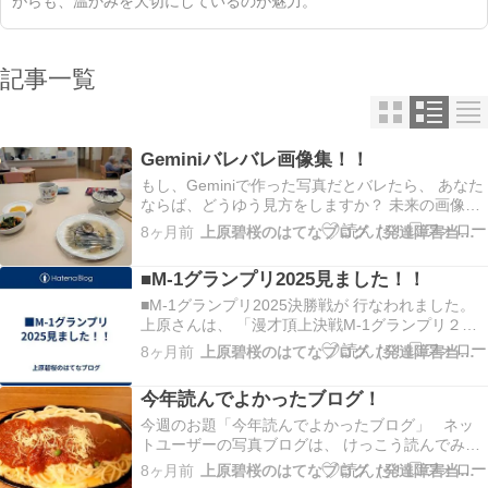
がらも、温かみを大切にしているのが魅力。
記事一覧
Geminiバレバレ画像集！！
もし、Geminiで作った写真だとバレたら、 あなた
ならば、どうゆう見方をしますか？ 未来の画像、
どう考える？！ グループホーム施設の中での
8ヶ月前
上原碧桜のはてなブログ（発達障害当事者）
合成。 まるで底で食べてるかの様・・・（笑）
東京へ行ったみたいな気分で、 東京の風景をバッ
■M-1グランプリ2025見ました！！
クにした紅葉が 綺麗ですね～…
■M-1グランプリ2025決勝戦が 行なわれました。
上原さんは、 「漫才頂上決戦M-1グランプリ２０
２５」を テレビ朝日系列で、昨夜ずっと見ていま
8ヶ月前
上原碧桜のはてなブログ（発達障害当事者）
した。 21代目王者、たくろうがチャンピオンにな
りましたが 上原さんの中では、「ドンデコルテ」
今年読んでよかったブログ！
が一番 面白かった感じもしました。 …
今週のお題「今年読んでよかったブログ」 ネッ
トユーザーの写真ブログは、 けっこう読んでみ
て、為になりました。 僕は辻希美さん、西野未
8ヶ月前
上原碧桜のはてなブログ（発達障害当事者）
姫さんの Amebaブログには、目を通すようにして