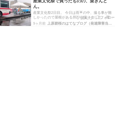
産業文化祭で買ったものの、栗きんと
が贈ってくれたハロウィン🎃もプレゼントで賄う
ん。
事が過ぎ去ろうか。 11月が過ぎ、君との思い出を
新し…
産業文化祭2日目。 今日は雨☔の中、撮る事が難
しかったので屋根がある所から撮りました。 雨☔
でも足を運んでくれる人がいてくれたので、嬉し
9ヶ月前
上原碧桜のはてなブログ（発達障害当事者）
かったです。 栗きんとん6個入りで1,440円のとこ
ろ→1,400円で販売してました。 八百津町の栗き
んとんは、元祖と言うからに、発祥の地だそ…