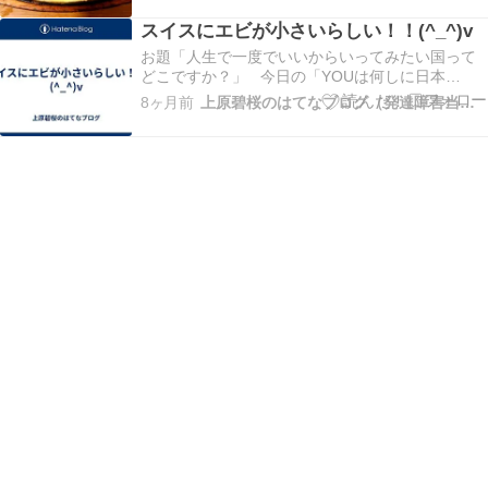
います。 ファンですからねｗ 後、小説ブログ見
スイスにエビが小さいらしい！！(^_^)v
たいな小説や、 詩作品などの制作ブログな…
お題「人生で一度でいいからいってみたい国って
どこですか？」 今日の「YOUは何しに日本
へ？！」の 番組中、スイスから来る来訪客に、あ
8ヶ月前
上原碧桜のはてなブログ（発達障害当事者）
っぱれ。 スイスのエビが小さいらしい(^-^; スイス
は川が多くて、獲れるエビも小さいだとか。 生エ
ビを食べたことが無いんだってｗ スイス民の人…