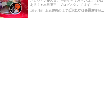
ハロウィン🎃の日。 一度やってみたいコスプレは
ある？▼本日限定！ブログスタンプ まず、チョコ
レートから。。。 チョコレートいただきます！！
10ヶ月前
上原碧桜のはてなブログ（発達障害当事者）
(^_^)v こんな商品を買ったよ！！ ハロウィンのお
楽しみグッズ！！お茶コップまでハロウィン
🎃・・・(;^_^A お楽しみのコーラ。。。 …