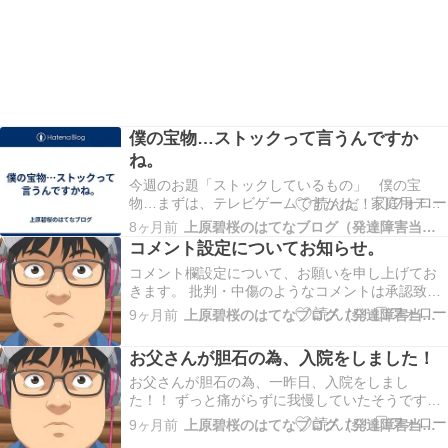
僕の宝物…ストックって言うんですか
ね。
今週のお題「ストックしているもの」 僕の宝
物…まずは、テレビゲームですかね。 家庭用テレ
ビゲーム機は、 NintendoSwitchと、ファミリーコ
8ヶ月前
上原碧桜のはてなブログ（発達障害当事者）
ンピューターミニと、 スーパーファミコンミニの
コメント設定についてお知らせ。
3台を持っていて、 携帯ゲーム機では、Switch Lite
コメント欄設定について、お願いを申し上げてお
を1台持ってます。 コ…
きます。 批判・中傷のようなコメントは承認致し
ませんし、コメントをしません。 ある程度、質問
9ヶ月前
上原碧桜のはてなブログ（発達障害当事者）
コメントがある場合、コメントに返信しない場合
がございます。ご了承ください。また、気分を害
お父さんが胆石の為、入院をしました！
すことをする人の場合、ブロックの対象とさせて
頂く場合も…
お父さんが胆石の為、一昨日、入院をしまし
た！！ ずっと痛がらずに我慢していたそうです
が、この前、灯油を一緒に入れてく時には何とも
9ヶ月前
上原碧桜のはてなブログ（発達障害当事者）
なかったのに・・・。けっこう我慢強いんだなと