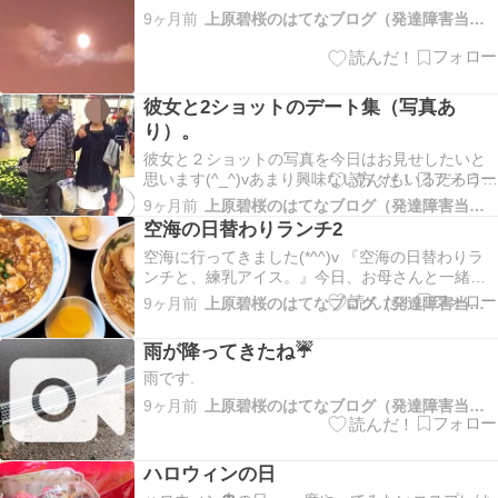
い…
9ヶ月前
上原碧桜のはてなブログ（発達障害当事者）
彼女と2ショットのデート集（写真あ
り）。
彼女と２ショットの写真を今日はお見せしたいと
思います(^_^)vあまり興味ない方々もいるだろう
し、羨ましいって言う人々もいるだろうし、どっ
9ヶ月前
上原碧桜のはてなブログ（発達障害当事者）
ちこっちだなぁって感じますな。 今年は彼女とデ
空海の日替わりランチ2
ート回数14回ぐらいですかね。遠距離なの
空海に行ってきました(*^^)v 『空海の日替わりラ
で・・・彼女は瑞浪の子で、僕の町から、約20km
ンチと、練乳アイス。』今日、お母さんと一緒に
も離れ…
空海らーめん屋さんに行ってきました。 日替わり
9ヶ月前
上原碧桜のはてなブログ（発達障害当事者）
ランチが、こんなメニューでした。 ・）麻婆
飯・）しょうゆラーメン（小）・）たくあ…
雨が降ってきたね☔
ameblo.jp ・）油淋鶏（ユーリンチー）・）豆腐…
雨です.
9ヶ月前
上原碧桜のはてなブログ（発達障害当事者）
ハロウィンの日