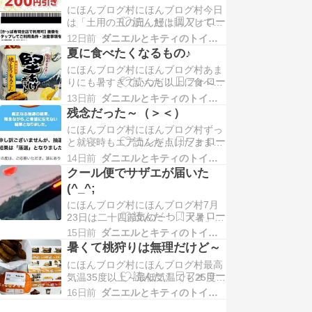
売されていた「チョコバナナロー
にほんブログ村にほんブログ村今日
ル」買いました。コッペパンにバナ
は「土用の丑の日」鰻は購入して冷
ナ風味の...
凍室に入れてあったので冷蔵室にう
12日前
ダニエルとキティのトイマンブログ
つして解凍し、夕食に食べることに
夏に食べたくなるもの♪
しました。けっこう大きめの長焼き
にほんブログ村にほんブログ村あま
なので、2人で食べてちょうど良い
りにも暑すぎていつも以上に食べた
感じで...
いものが良く解らずにいますがちょ
13日前
ダニエルとキティのトイマンブログ
っと塩分不足かなぁ～と思って、久
残念だった～（＞＜）
しぶりにポテチを購入ポテチは「堅
にほんブログ村にほんブログ村ずっ
あげポテト」が好きなんです。「堅
と就寝時もエアコンを点けたままに
あげ...
していますが昨晩は寝苦しさも無
14日前
ダニエルとキティのトイマンブログ
く、朝までぐっすりと眠れました今
クール便でサザエが届いた
朝は曇り空だったので、お散歩も暑
(^_^;
くなく数頭のワンちゃんとも遭遇
にほんブログ村にほんブログ村7月
し、ドラ...
23日は二十四節気の一つ「大暑」暦
の上では1年で最も暑さが厳しくな
15日前
ダニエルとキティのトイマンブログ
るころです。日の出と共にどんどん
暑くて桃狩りは無理だけど～
気温は上昇し県内全ての観測地点で
にほんブログ村にほんブログ村最高
午前中に36度を超えて最高気温は39
気温35度以上～最低気温でも25度以
度とな...
上の日々朝のお散歩時には、裸足で
16日前
ダニエルとキティのトイマンブログ
アスファルトを確認していますが幸