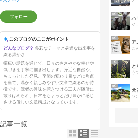
5位
ハ
6位
このブログのここがポイント
ア
多彩なテーマと身近な出来事を
綴る温かさ
7位
幅広い話題を通じて、日々のささやかな幸せや
と
気づきを丁寧に描き出します。身近な自然や、
ちょっとした発見、季節の変わり目などに焦点
を当て、温かく親しみやすい文章で綴るのが特
8位
徴です。読者の興味を惹きつける工夫が随所に
犬
散りばめられ、日常をちょっとだけ豊かに感じ
ワ
させる優しい文章構成となっています。
記事一覧