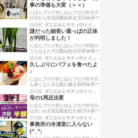
たがピンクの縁取りになっている白
事の準備も大変（＞＜）
っぽい花でした想像していたのとは
にほんブログ村にほんブログ村夕方
違う...
日没から翌日の日の出までにかけて
最低気温が25度以上になる夜のこと
24日前
ダニエルとキティのトイマンブログ
を「熱帯夜」と言います。今日14日
謎だった細長い葉っぱの正体
の夜・・・今年初の熱帯夜となる見
が判明しました！
通しです。さっき、トイレ行くのに
にほんブログ村にほんブログ村朝の
廊下...
うちはまだマシだったのですが今日
も蒸し暑い日となりました出勤途中
25日前
ダニエルとキティのトイマンブログ
～コンビニFによって昼食用に
久しぶりにパフェを食べたよ
「SPAM®むすびダブル玉子」を買
♪
いました。暑くて、昼間は事務所か
にほんブログ村にほんブログ村今日
ら外に出たく...
も暑くなりました。曇り空のお天気
だけど、湿度が高くて蒸し蒸し朝の
26日前
ダニエルとキティのトイマンブログ
お散歩は、ダニエルが早い時間に済
母の1周忌法要
ませてくれました。久しぶりに肉が
にほんブログ村にほんブログ村今日
食べたいね～とダニエルが言うので
は良いお天気なりました外にいると
昼食...
クラクラするほどの暑さです7月11
27日前
ダニエルとキティのトイマンブログ
日でセブンイレブンの日・・・なん
事務所の冷凍室に入らない
ですが、キティ母の1周忌法要をし
(^_^;
ました。行きに寄ると間に合わない