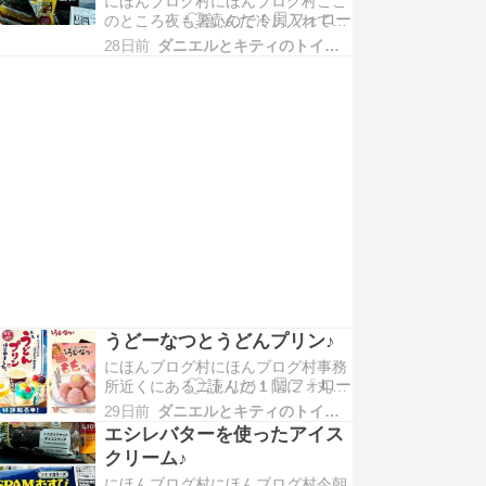
にほんブログ村にほんブログ村ここ
可能性...
のところ夜も暑いので冷房入れてい
ますが寝るときにはOFFにして、シ
28日前
ダニエルとキティのトイマンブログ
ーリングファンを廻しています。今
朝起きたら、ちょっと暑さを感じま
したのでワンコのお留守番も冷房を
入れた...
うどーなつとうどんプリン♪
にほんブログ村にほんブログ村事務
所近くにあるニトリの１階に「丸亀
製麺」がオープンして気になっては
29日前
ダニエルとキティのトイマンブログ
居たのですが・・・いつも行列にな
エシレバターを使ったアイス
っていて、なかなか買うことが出来
クリーム♪
なかった「うどーなつ」と「うどん
にほんブログ村にほんブログ村今朝
プリ...