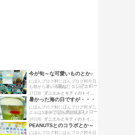
いにも右側通行してのお散歩コース
は日陰ですドラくんが大きな落とし
物を...
今が旬～な可愛いものとか♪
にほんブログ村にほんブログ村今日
も朝から暑い今朝は、コンビニＦで
無料クーポンのドリンク剤とコーヒ
17日前
ダニエルとキティのトイマンブログ
ーそして棚卸しで安くなっていたチ
暑かった海の日ですが・・・
ョコレートをＧＥＴ月に一度の地方
にほんブログ村にほんブログ村ダニ
銀行での用事があったので午前中に
エルは3連休でした早朝散歩も、夕
出掛...
方の散歩も行ってくれたので大助か
18日前
ダニエルとキティのトイマンブログ
りです私は、日・月の2連休で停滞
PEANUTSとのコラボとか～
していた家のことを片付けました。
にほんブログ村にほんブログ村今日
20日は「海の日」でしたね以前は、