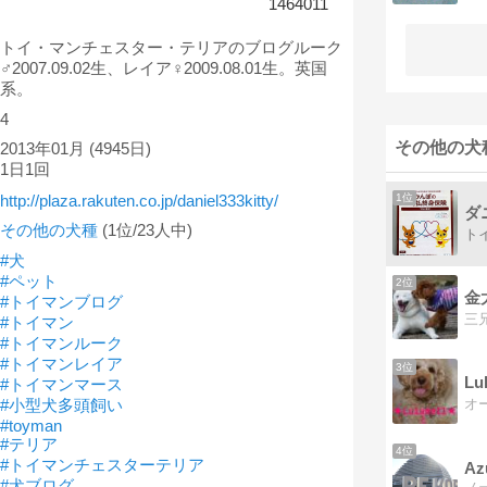
1464011
トイ・マンチェスター・テリアのブログルーク
♂2007.09.02生、レイア♀2009.08.01生。英国
系。
4
その他の犬
2013年01月
(4945日)
1日1回
1位
http://plaza.rakuten.co.jp/daniel333kitty/
ダ
その他の犬種
(1位/23人中)
#犬
#ペット
2位
#トイマンブログ
#トイマン
#トイマンルーク
#トイマンレイア
3位
L
#トイマンマース
#小型犬多頭飼い
#toyman
#テリア
4位
#トイマンチェスターテリア
Az
#犬ブログ