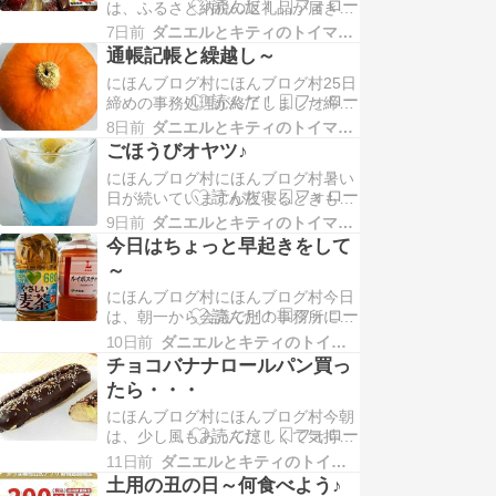
は、ふるさと納税の返礼品が届きま
した。トマトの中で一番好きな品種
7日前
ダニエルとキティのトイマンブログ
「プチぷよトマト」です。プチぷよ
通帳記帳と繰越し～
トマトは、皮が非常に薄くて柔らか
にほんブログ村にほんブログ村25日
くぷよぷよとした独特の弾力食感を
締めの事務処理が終了しました締め
持つ...
切り日から3日程度で書類が揃うよ
8日前
ダニエルとキティのトイマンブログ
うになりました。大変良い傾向で助
ごほうびオヤツ♪
かります。各拠点の売上げ締め日
にほんブログ村にほんブログ村暑い
は、10日と25日なのですが会社とし
日が続いていますが夜寝るときもリ
ての月次...
ビングのエアコンは点けたままで私
9日前
ダニエルとキティのトイマンブログ
はワン達と続き間になっている隣の
今日はちょっと早起きをして
部屋で扉を開けて寝ていますエアコ
～
ンは2部屋が充分冷えるサイズの
にほんブログ村にほんブログ村今日
「霧ヶ峰...
は、朝一から会議で別の事務所に行
くようなのでいつもより早く起床25
10日前
ダニエルとキティのトイマンブログ
度程度だと涼しく感じますね1日そ
チョコバナナロールパン買っ
れほど気温も上昇せず暑さを感じず
たら・・・
過ごせました。途中、コンビニLの
にほんブログ村にほんブログ村今朝
無料ク...
は、少し風もあって涼しくて気持ち
よくお散歩が出来ました通勤途中～
11日前
ダニエルとキティのトイマンブログ
コンビニLに寄りました21日から発
土用の丑の日～何食べよう♪