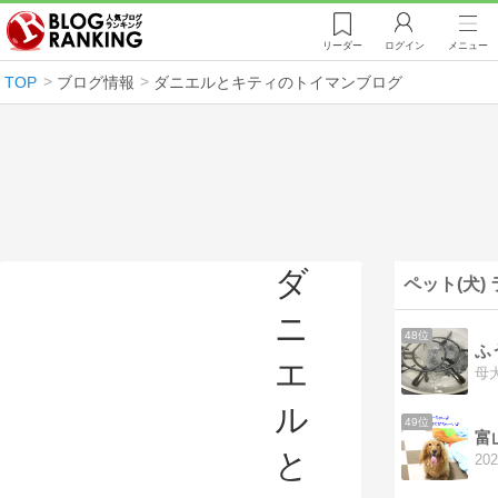
リーダー
ログイン
メニュー
TOP
ブログ情報
ダニエルとキティのトイマンブログ
ダ
ペット(犬)
ニ
48位
ふ
エ
ル
49位
富
と