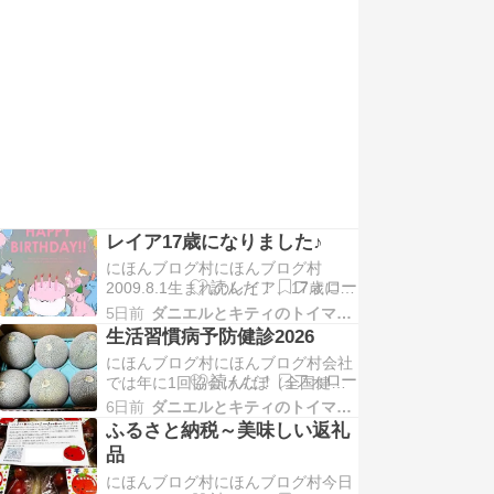
グは...
レイア17歳になりました♪
にほんブログ村にほんブログ村
2009.8.1生まれのレイア、17歳にな
りましたアニコムさんからメールで
5日前
ダニエルとキティのトイマンブログ
届いたカードです。お誕生日プレー
生活習慣病予防健診2026
トを作ろうと今回は災害時用にロー
にほんブログ村にほんブログ村会社
リングストックしているこちらを使
では年に1回協会けんぽ（全国健康
用です。...
保険協会）の「生活習慣病予防健
6日前
ダニエルとキティのトイマンブログ
診」を受けることになっています。
ふるさと納税～美味しい返礼
35歳から74歳までの加入者（被保険
品
者）を対象とした自己負担を抑えて
にほんブログ村にほんブログ村今日
受診でき...