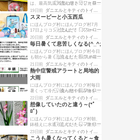
は、最高気温35度の暑さでした昼食
この辺...
はダニエルの希望で「くら寿司」に
19日前
ダニエルとキティのトイマンブログ
行きましたさすがの暑さで食が進ま
スヌーピーと小玉西瓜
なかったのか・・・2人で14皿＋オ
にほんブログ村にほんブログ村7月
ニオンリングしか食べませんでした
17日よりコンビニLにて「スヌーピ
いま「...
ー当りくじ」が始まったので行って
20日前
ダニエルとキティのトイマンブログ
みましたうちの社長がスヌーピー好
毎日暑くて息苦しくなる(^_^;
きなんです何が当たるかなぁ～と1
にほんブログ村にほんブログ村今日
等スーツケース、2等ぬいぐるみ、3
も朝から暑くなりました市のLINEで
等トート...
は・・・発信している「課」は違い
21日前
ダニエルとキティのトイマンブログ
ますが昨日同様、熱中症についての
熱中症警戒アラートと局地的
注意喚起です。暑さを避けてこまめ
大雨
な水分・塩分補給、エアコンの適切
にほんブログ村にほんブログ村毎日
な使...
暑くって冷たい食べ物や飲み物を口
にする事が多くなりましたコンビニ
22日前
ダニエルとキティのトイマンブログ
のクーポンもフル活用しています自
想像していたのと違う～(*ﾟ
宅も事務所も、常時居る室内は冷房
ﾛﾟ)
入れて涼しくなっていますが一歩で
にほんブログ村にほんブログ村朝、
ると...
鉢植えに水遣りしていたら～蕾だっ
た「グラジオラス」が開花していま
23日前
ダニエルとキティのトイマンブログ
したオレンジ色に見えていた蕾でし
こうも暑くなってくると～食