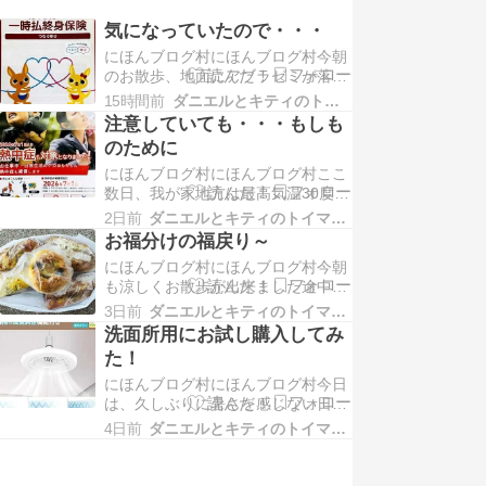
気になっていたので・・・
にほんブログ村にほんブログ村今朝
のお散歩、地面にアブラゼミが落ち
ていてドラくんがクンクンしたら、
15時間前
ダニエルとキティのトイマンブログ
逃げるように動き出しましただけど
注意していても・・・もしも
飛ぶほどの元気は無く、前足でチョ
のために
ンチョンそれ以上何かしたら、セミ
にほんブログ村にほんブログ村ここ
さん...
数日、我が家地方は最高気温30度程
度で朝のお散歩時には、汗をかくほ
2日前
ダニエルとキティのトイマンブログ
どの暑さでは無く地面も熱くなって
お福分けの福戻り～
いなくて助かります某動物園では、
にほんブログ村にほんブログ村今朝
熱中症で亡くなってしまった動物さ
も涼しくお散歩が出来ました途中～
んも...
同じ自治会の方に声かけられて3ヶ
3日前
ダニエルとキティのトイマンブログ
所で立ち止まって色々とお話ドラく
洗面所用にお試し購入してみ
んに「この子はもっと大きくなる
た！
の？」とか色々と質問攻めになっ
にほんブログ村にほんブログ村今日
て、3ヶ所...
は、久しぶりに暑さを感じない日で
した朝のお散歩の時には、傘がなく
4日前
ダニエルとキティのトイマンブログ
ても気にならない程度に霧雨のよう
な雨が降り出しましたお散歩してい
るうちに止みましたけどね。リビン