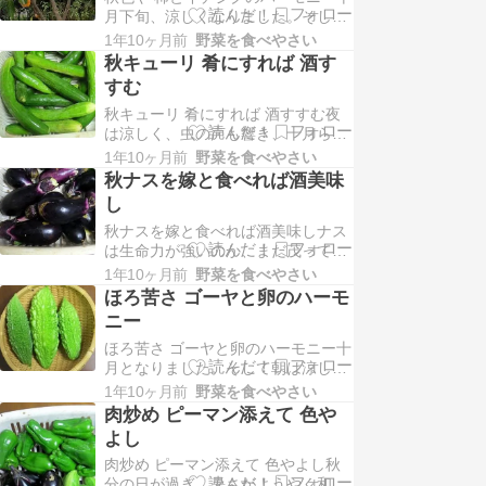
月下旬、涼しくなりました。そし
したので、収穫本数は20本以上で
て、我が菜園では柿とイチジクが食
す。下の写真は…
1年10ヶ月前
野菜を食べやさい
べ頃となっています。今回は、そん
秋キューリ 肴にすれば 酒す
な様子を家庭菜園での一句を添えて
すむ
紹介します。上の写真は甘柿の次郎
秋キューリ 肴にすれば 酒すすむ夜
柿の様子です。今年は豊作の感じ
は涼しく、虫の声も響き、十月らし
で、黄金色に色着いた実を、毎日の
くなってきました。そして日本酒が
ように食べています。下の写…
1年10ヶ月前
野菜を食べやさい
旨い季節になりました。こんなな
秋ナスを嫁と食べれば酒美味
か、秋キューリが採れていますの
し
で、家庭菜園での一句を添えて紹介
秋ナスを嫁と食べれば酒美味しナス
します。上の写真は収穫物です。今
は生命力が強いのか、まだ茂ってい
年の９月は雨不足でした。一方、10
ます。そして、「秋ナス嫁に食わす
月になる秋雨前線が停滞し…
1年10ヶ月前
野菜を食べやさい
な！」なんて、嫁いじめ言葉があり
ほろ苦さ ゴーヤと卵のハーモ
ます。関連し今回は、そんな秋ナス
ニー
の様子を家庭菜園での一句を添えて
ほろ苦さ ゴーヤと卵のハーモニー十
紹介します。上の写真は収穫物で
月となりました。そして朝は涼し
す。夏と異なり小粒になり傷もあり
く、秋らしくなってきました。さ
ます。下の写真は秋ナス入り…
1年10ヶ月前
野菜を食べやさい
て、今回は、夏野菜のゴーヤについ
肉炒め ピーマン添えて 色や
て、家庭菜園での一句を添えて紹介
よし
します。上の写真は収穫物です。自
肉炒め ピーマン添えて 色やよし秋
生の苗ですが、アバシゴーヤ風で
分の日が過ぎ、暑さがようやく和ら
す。下の写真はゴーヤチャンプルで