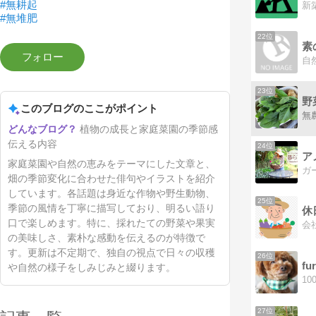
#無耕起
#無堆肥
22位
素
自
23位
野
このブログのここがポイント
植物の成長と家庭菜園の季節感
伝える内容
24位
ア
家庭菜園や自然の恵みをテーマにした文章と、
畑の季節変化に合わせた俳句やイラストを紹介
しています。各話題は身近な作物や野生動物、
25位
季節の風情を丁寧に描写しており、明るい語り
休
口で楽しめます。特に、採れたての野菜や果実
会
の美味しさ、素朴な感動を伝えるのが特徴で
す。更新は不定期で、独自の視点で日々の収穫
26位
f
や自然の様子をしみじみと綴ります。
1
27位