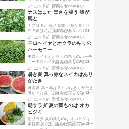
ぎました。一方、今年の夏は、時お
す。ご飯のおかずにもビールの…
1年11ヶ月前
野菜を食べやさい
り雷雨があり、ピーマンもよく採れ
ナスはまた 黒さを競う 我が
ました。今回は、そんな家庭菜園の
腕と
様子を家庭菜園での一句を添えて紹
ナスはまた 黒さを競う 我が腕と今
介します。上の写真は収穫物です。
年の夏は時おり雷雨があり、ナスが
８本植えましたが、毎日、こんな感
よく育っています。この調子だと秋
じで採れました。下の写…
1年11ヶ月前
野菜を食べやさい
ナスも採れそうな感じです。今回
モロヘイヤとオクラの粘りの
は、そのナス栽培の様子を家庭菜園
ハーモニー
での一句を添えて紹介します。上の
モロヘイヤとオクラの粘りのハーモ
写真は菜園の様子です。畝間には生
ニーモロヘイヤは夏の葉もの野菜で
ゴミを入れたせいか、それが追肥効
す。刻んで叩くと粘りのある葉もの
果になっている感じで、よ…
1年11ヶ月前
野菜を食べやさい
野菜になります。一方、粘りのある
暑き夏 真っ赤なスイカはあり
夏の野菜と言えばオクラがありま
がたき
す。今年は時おり雷雨があり、モロ
暑き夏 真っ赤なスイカはありがたき
ヘイヤもオクラもよく育っていま
暑かった夏、ようやく涼しくなった
す。今回は、そんな様子を家庭菜園
感じです（笑）。そんな暑い夏でし
での一句を添えて紹介します。…
1年11ヶ月前
野菜を食べやさい
たが、スイカを作り食べましたの
朝サラダ 夏の葉ものは オカ
で、家庭菜園での一句絵手紙を添え
ヒジキ
て紹介します。上の写真は収穫物を
朝サラダ 夏の葉ものは オカヒジキ
割ったところです。品種はブラック
家庭菜園では、夏の野菜は実もの
ボンバーです。皮が厚く、雨が降っ