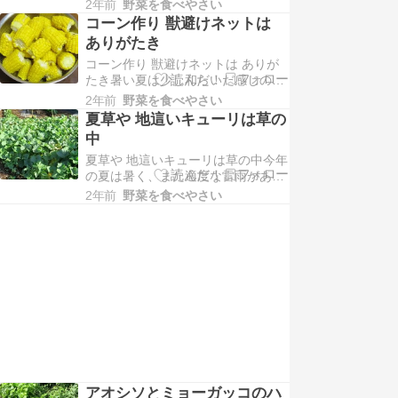
（なりもの）と言われますが、葉も
ても割れにくい感じで家庭…
2年前
野菜を食べやさい
のがあると最高です。そこで、我が
コーン作り 獣避けネットは
菜園では、オカヒジキを作り、利用
ありがたき
していますので、家庭菜園での一句
コーン作り 獣避けネットは ありが
を添えて紹介します。上と下の写真
たき暑い夏は少し和らいだ感じのす
は、オカヒジキを添えた卵焼き入り
るこの頃です。そんななか、今年も
野菜サラダです。オカヒジ…
2年前
野菜を食べやさい
コーンを作りましたので、その様子
夏草や 地這いキューリは草の
を家庭菜園での一句を添えて紹介し
中
ます。上の写真は採りたての収穫物
夏草や 地這いキューリは草の中今年
を茹がいたコーンです。採りたての
の夏は暑く、また適度な雷雨があ
コーンは、甘味と香りが強く美味し
り、野菜にも良いが、雑草の生育に
いのは本当です。家庭菜…
2年前
野菜を食べやさい
も最高の天気でした。そんななか、
地這いキューリを作りましたので、
その様子を家庭菜園での一句を添え
て紹介します。上の写真は菜園の様
子です。例年のように、前年度に剪
定枝を敷いたところの上に…
アオシソとミョーガッコのハ