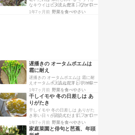
なキウイはビタミン豊富、なかでも
を、家庭菜園での一句を添えて、紹
ビタミンCはカゼ予防効果があると
介します。上の写真は、…
1年7ヶ月前
野菜を食べやさい
言われます。このため、我ら老人
は、カゼ予防のためにビタミンC豊
富な果物を毎日食べることが勧めら
れています。そこで、我が菜園でも
キウイを作って冬に食べています
が、今回は、その様子を菜園…
遅播きの オータムポエムは
霜に耐え
遅播きの オータムポエムは 霜に耐
えオータムポエムは花芽とその軸を
食べる野菜です。その軸の食感がア
1年7ヶ月前
野菜を食べやさい
スパラガスに似ているため、別名ア
干しイモや 冬の日差しは あ
スパラ菜とも言われております。そ
りがたき
のオータムポエムを昨年秋、晩播き
干しイモや 冬の日差しは ありがた
で作り食べましたので、その様子を
き寒い日々が続いています。さて、
菜園での一句を添えて紹介します。
干しイモは美味しい食べ物ですが値
上の写真は12月の収穫…
1年7ヶ月前
野菜を食べやさい
段は高騰している感じです。その原
家庭菜園と俳句と芭蕉、年頭
料となるサツマイモも高く貧乏人に