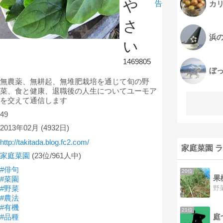
や
告
カ
さ
浜の
い
1469805
ぼ
無農薬、無耕起、無堆肥栽培を通じて旬の野
菜、食と健康、退職後の人生についてユーモア
を交えて通信します
49
2013年02月
(4932日)
http://takitada.blog.fc2.com/
家庭菜園 
家庭菜園
(23位/961人中)
#俳句
20位
果
#菜園
#野菜
#農法
#有機
21位
庭
#品種