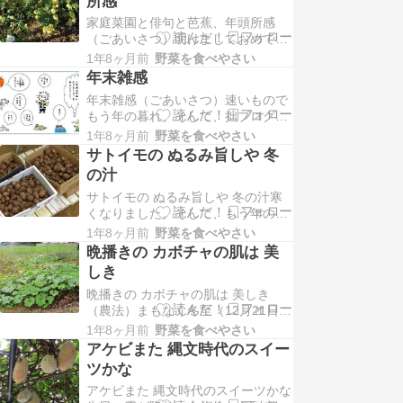
所感
は高値の花という感じです。一方、
家庭菜園と俳句と芭蕉、年頭所感
我が菜園は、昨年もサツマイモが豊
（ごあいさつ）明けましておめでと
作でした。品種は「ベニハルカ」で
うございます。今年もよろしくお願
すが、そのイモを使い干…
1年8ヶ月前
野菜を食べやさい
いします。さて、拙ブログでは、家
年末雑感
庭菜園の感動を俳句で紹介しており
年末雑感（ごあいさつ）速いもので
ます。俳句は、17文字で自然の美や
もう年の暮れ、そして、拙ブログは
季節の感動を表す詩と思われます
12年が過ぎましたが、一言、年末の
が、俳句にもいろいろな種類がある
1年8ヶ月前
野菜を食べやさい
挨拶をさせていただきます。日本で
感じです。家庭菜園には、野…
サトイモの ぬるみ旨しや 冬
は総選挙があり、自民党が敗退しま
の汁
した。税金の使い方にムダが多かっ
サトイモの ぬるみ旨しや 冬の汁寒
たのが最大の敗因と思われます。一
くなりました。そして、もう年の暮
方、世界では、トランプが勝利しま
れです。さて、サトイモは南方由来
した。こちらも戦争に多…
1年8ヶ月前
野菜を食べやさい
ですが、秋になると、東北では紅葉
晩播きの カボチャの肌は 美
のなか、芋煮会を楽しむ行事があり
しき
ます。また、冬になるとサトイモ入
晩播きの カボチャの肌は 美しき
りの芋汁が美味い季節です。我が菜
（農法）まもなく冬至（12月21日）
園でも作り、利用していますので、
ですが、冬至カボチャという言葉が
その様子を家庭菜園での…
1年8ヶ月前
野菜を食べやさい
あります。冬はビタミン不足とな
アケビまた 縄文時代のスイー
り、カゼをひきやすくなるので、ビ
ツかな
タミン豊富な冬至カボチャを食べる
アケビまた 縄文時代のスイーツかな
のが健康に良いことのようです。そ