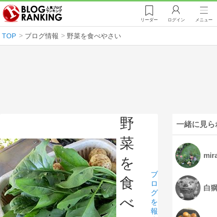
リーダー
ログイン
メニュー
TOP
ブログ情報
野菜を食べやさい
野
一緒に見ら
菜
mi
を
ブ
食
ロ
白
グ
べ
を
報