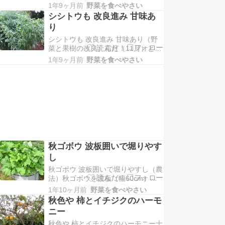
候です。さて、ツルナシインゲンは
んで、品質良好です。…
1年9ヶ月前
野菜を食べやさい
我が家の人気野菜で、春から秋にか
シシトウも 改良進み 甘味あ
けて月1回播種、防虫ネットの中で
り
作っています。今年は夏が暑く、7
シシトウも 改良進み 甘味あり（野
月播種は高温不念のためまったく実
菜と果樹の改良）霜月（11月）とな
が実りませんでした。そんななか、
り、夏野菜は終わりの感じですが、
8月下旬播種が10月に…
1年9ヶ月前
野菜を食べやさい
シシトウについては、まだ利用して
いますので、家庭菜園での一句を添
えて紹介します。上の写真は菜園10
月下旬の様子です。株は種子から育
てた3本だけですが、我が家には十
分な感じです。下の…
秋ゴボウ 波板囲いで堀りやす
し
秋ゴボウ 波板囲いで堀りやすし（農
法）秋ゴボウを波板（幅60cm）で
囲い、作りましたので、その様子を
1年10ヶ月前
野菜を食べやさい
家庭菜園での一句を添えて紹介しま
秋色や 柿とイチジクのハーモ
す。上の写真は菜園の様子です。4
ニー
月下旬播種で、約12点（2列X6点）
秋色や 柿とイチジクのハーモニー十
ほど作りました。1点当り3粒播きで