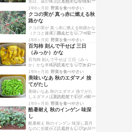
先日、霜が降り、本格的な冬到来と
こでカボチャですが、我が菜園で
いう感じです。さて、拙ブログで
は、日焼けを避けるため、…
1年8ヶ月前
野菜を食べやさい
は、アケビを菜園と自宅の庭で作っ
クコの実が 真っ赤に燃える秋
ています。今年も食べることができ
路かな
ましたので、その様子を菜園での一
クコの実が 真っ赤に燃える秋路かな
句を添えて紹介します。上と下の写
（クコと健康）師走となり、一段と
真は自宅の庭のアケビです。今年も
寒くなってきました。さて、クコの
実ってくれました。秋には…
1年8ヶ月前
野菜を食べやさい
実は老化防止や精力増強効果がある
百匁柿 刻んで干せば 三日
と言われます。そのためか、「坊主
（みっか）かな
にクコを食わすな」とか、秦の始皇
百匁柿 刻んで干せば 三日（みっ
帝の使い（徐福）が、その薬草を求
か）かな本格的に寒くなってきまし
め日本に来たとも言われます。関連
たが、夏野菜や果樹は、冬枯れ寸前
し、中国ではクコが大粒…
1年9ヶ月前
野菜を食べやさい
で、何とか生きているこの頃です。
美味いなあ 秋のエダマメ 捨
さて、百匁柿（ひゃくめがき）は半
てがたし
ゴマ性の柿で、ゴマの多い果実は甘
美味いなあ 秋のエダマメ 捨てがた
柿として、ゴマが少なく渋い果実は
しエダマメは夏の野菜ですが、秋に
干し柿として美味いと言われます。
も作ってみました。8月上旬播きで
我が菜園では、その百匁柿…
1年9ヶ月前
野菜を食べやさい
すが、10月に採れましたので、その
酷暑耐え 秋のインゲン 味深
様子を家庭菜園での一句を添えて紹
し
介します。上の写真は湯がいたあと
酷暑耐え 秋のインゲン 味深し霜月
の様子です。防虫ネットで作ったせ
なのに生暖かく、霜月らしくない気
いか病虫害もなく、かつ実はふくら