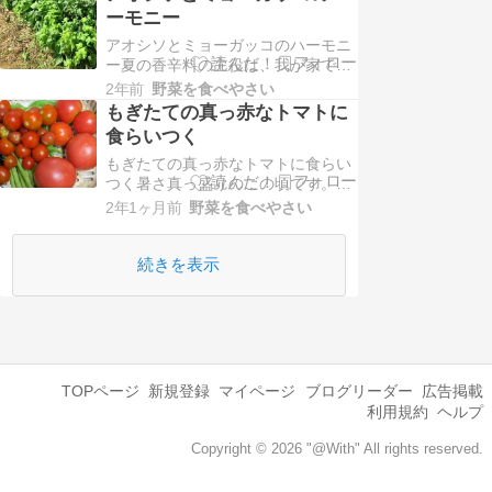
ーモニー
アオシソとミョーガッコのハーモニ
ー夏の香辛料の主役は、我が家で
は、アオシソとミュウガですが、7
2年前
野菜を食べやさい
月にそれらを味わいましたので、そ
もぎたての真っ赤なトマトに
の様子を菜園での一句を添えて紹介
食らいつく
します。上の写真は菜園のアオシソ
もぎたての真っ赤なトマトに食らい
の様子です。果樹（カボス）の東
つく暑さ真っ盛りのこの頃です。我
側、すなわち、朝日が当たるが午後
が菜園は夏野菜の本番で、キュー
は日陰になるところに5月に移…
2年1ヶ月前
野菜を食べやさい
リ、トマト、ナス等の収穫に忙しい
この頃です。一方、真っ赤なトマト
を紹介しているブログ記事もありま
続きを表示
した。この真っ赤なトマト記事に刺
激され、今回は、もぎたてのトマト
の魅力を、家庭菜園での一句…
TOPページ
新規登録
マイページ
ブログリーダー
広告掲載
利用規約
ヘルプ
Copyright © 2026 "@With" All rights reserved.