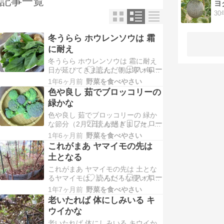
記事一覧
ヨ
冬うらら ホウレンソウは 霜
に耐え
冬うらら ホウレンソウは 霜に耐え
日が延びてきました。朝は寒い毎日
ですが、日差しに春を感じるこの頃
1年6ヶ月前
野菜を食べやさい
です。さて、ホウレンソウは最も味
色や良し 茹でブロッコリーの
のある葉もの野菜と言われます。昨
緑かな
年秋も作りましたので、その様子を
色や良し 茹でブロッコリーの 緑か
菜園での一句を添えて紹介します。
な節分（2月2日）が過ぎました。ま
上の写真は収穫物です。下に一緒に
だ寒いですが、これから日差しが伸
採った新ジャガも写って…
1年6ヶ月前
野菜を食べやさい
びてくるのが楽しみです。さて、ブ
これがまあ ヤマイモの先は
ロッコリーはガン抑制効果が大き
土となる
く、老人は毎日食べるのが良いと言
これがまあ ヤマイモの先は 土とな
われます。そこで、我が菜園では周
るヤマイモは、いろいろな使い方が
年栽培に努めていますが、寒い中、
ありますが、我が家では、トロロに
ブロッコリーが元気な様…
1年7ヶ月前
野菜を食べやさい
し、炊きたてご飯にかけて食べるの
老いたれば 体にしみいる キ
が人気です。しかし、食べるのは簡
ウイかな
単ですが、老いてくると掘るのが大
老いたれば 体にしみいる キウイか
変になります。今回は、そんな様子