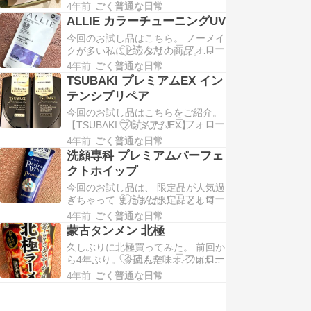
は好き嫌いが多いけど、 ちゃんと嫌
4年前
ごく普通な日常
いなものを避けてくれるのが めちゃ
ALLIE カラーチューニングUV
くちゃ嬉しい！ 左がポテトサラダ、
今回のお試し品はこちら。 ノーメイ
真ん中銀杏、 右がきゅうりとはつか
クが多い私にピッタリの商品。
大根？ 銀杏食べるの久しぶりー。
【ALLIE カラーチューニングUV】
お刺身はエビの下にサーモンや タ
4年前
ごく普通な日常
ALLIEのプロモーションに参加中 こ
コ、マグ…
TSUBAKI プレミアムEX イン
の「カラーチューニングＵＶ」には
テンシブリペア
嬉しい効果が盛りだくさん。 ・SPF
今回のお試し品はこちらをご紹介。
５０＋、PA＋＋＋＋ ・マスクにつ
【TSUBAKI プレミアムEX】
きにくい ・肌色補正 ・皮脂テカ
TSUBAKI様に提供いただきました
リ…
4年前
ごく普通な日常
この高級感溢れるTSUBAKIは 「毛
洗顔専科 プレミアムパーフェ
先までなめらかな艶あふれるオーラ
クトホイップ
髪」 を目指せるヘアケア。 毛髪の
今回のお試し品は、 限定品が人気過
断面形状を補修する 「イオン補修成
ぎちゃって またまた限定品として再
分」の効果で 立体的に髪の毛を補
発売した商品！ 【洗顔専科 プレミ
修…
4年前
ごく普通な日常
アムパーフェクトホイップ】
蒙古タンメン 北極
SENKA様のプロモーションに参加中
久しぶりに北極買ってみた。 前回か
ダイヤモンドパウダー配合の 贅沢な
ら4年ぶり。 今回も辛味オイルは最
泡のパーフェクトホイップだよ。 パ
初から全入れ。 麺はちょっと平たい
ッケージも濃紺にキラキラで高級感
4年前
ごく普通な日常
感じ。 具の存在感は薄いけど、ニン
ある。 新技…
ニク感は強い。 気になる辛さは、唇
ヒリヒリするけど 啜らなければむせ