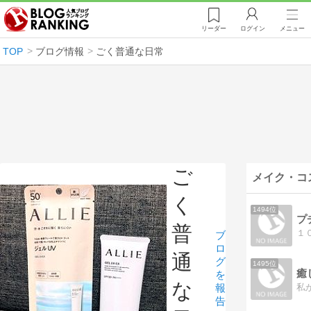
リーダー
ログイン
メニュー
TOP
ブログ情報
ごく普通な日常
ご
メイク・コ
く
1494位
プ
普
ブ
ロ
通
グ
1495位
癒
を
な
報
告