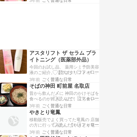
いファンデ厚塗りしてしまうんだよ
3年前
ごく普通な日常
ンに参加中 【アリィー カラーオン
ね。 これ…
UV 追いツヤUV】 メイクの上からで
もきれいに塗れて、 いつものメイク
に＋1でよりきれいになれる。 そし
てなんと8時間色持ち！ …
アスタリフト ザ セラム ブラ
イトニング（医薬部外品）
今回のお試し品、 薬用シミ予防美容
液のご紹介。 【アスタリフト ザ セ
ラム ブライトニング（医薬部外
3年前
ごく普通な日常
品）】 アスタリフト様のプロモーシ
そばの神田 町前屋 名取店
ョンに参加中 これは刺激ダメージを
昔から飲んだ〆に 神田のかけそばを
防いで、 シミの起源を抑止してくれ
食べるのが好き。 んで、立ち食いじ
る美容液。 パッケージが華やかで春
ゃない店舗に行ってみた。 【そばの
らしいし、 フォルムもかわいい。
3年前
ごく普通な日常
神田 町前屋 名取店】 食券方式だけ
富士フイル…
やきとり竜鳳
ど、 レジでも買えるみたい。 混み
移動販売でよく買ってた竜鳳の 店舗
具合で臨機応変にしてるのかな。 い
の方に行ってみた。 【やきとり竜
つもは温かい蕎麦だけど、 今回はザ
鳳】 ビール半分飲んでるし、 写真
ルで小柱かき揚げトッピング。 これ
3年前
ごく普通な日常
ボケてるし、 どれが何かちょっと忘