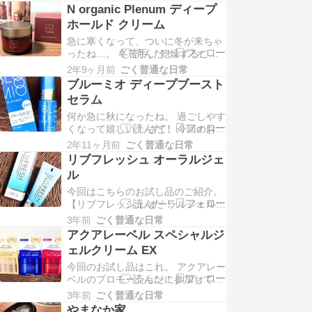
ただきました 薬用 美白美容液「メ
N organic Plenum ディープ
ラノフォーカス」シリーズは 先進の
ホールド クリーム
シミ予防研究を蓄積しながら進化。
急に寒くなって、ついに冬が来ちゃ
独自処方で、2種の美白有効成分
ったね…。 冬苦手。 乾燥するこの
（4ＭＳＫ、m-トラネキサム酸）を
季節におすすめな 今回のお試し品は
配合。 シミ…
2年9ヶ月前
ごく普通な日常
こちら。 【N organic Plenum ディ
ブルーミオ ディープブースト
ープホールド クリーム】 N organic
セラム
様のプロモーションに参加中 「N
何か急に秋になったね。 過ごしやす
organic Plenum」は、 N organ…
くなって嬉しい！ さて、今回のお試
し品はこちら。 【ブルーミオ ディ
2年11ヶ月前
ごく普通な日常
ープブーストセラム】 ロート製薬様
リブフレッシュ オーラルジェ
のプロモーションに参加中 これは洗
ル
顔後すぐの肌に使用する導入美容
今回はこちらのお試し品のご紹介。
液。 ロート製薬の皮膚科学研究から
【リブフレッシュ オーラルジェル】
生まれた 独自成分の「ブルーセラミ
ロート製薬様のプロモーションに参
ド」が配合さ…
3年前
ごく普通な日常
加中 アメリカ・シリコンバレーで生
アクアレーベル スペシャルジ
まれた オーラルケア化粧品だよ。
ェルクリーム EX
ブラッシング効果により、 香りでご
今回のお試し品はこれ。 アクアレー
まかさず、殺菌剤も使わず 臭いの元
ベルのプロモーションに参加してい
となるバイオフィルム（汚れ）を除
ます 【アクアレーベル スペシャル
去し 歯を…
3年前
ごく普通な日常
ジェルクリーム EX】 ※公式ホーム
やまなか家