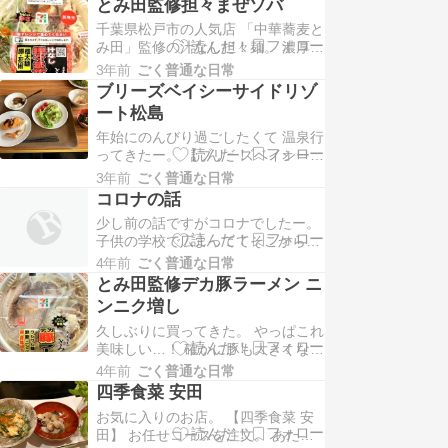
で50…
とみ田監修担々まぜソバ
れた。 基本内蔵系が好き。 塩も美
千葉県松戸市の人気店 「中華蕎麦と
味しいけど、 ここのタレはニンニク
み田」監修の汁なし担々麺。 濃厚な
効いてて美味しい。 初めて「ふりそ
ごまダレに 花椒の爽やかなシビレを
で」ってのを食べた。 胸肉のような
3年前
ごく普通な日常
感じる仕立て。 だそうです。 600円
サックリ歯…
ブリーズベイシーサイドリゾ
（税込648円） とみ田も坦々麺も好
ート松島
きだし買ってみた。 このモチっとワ
年始にのんびり過ごしたくて 温泉行
シっとした麺が良い。 付属の花椒全
ってきたー。 【ブリーズベイシーサ
部入れると、いい痺れ。 辛さはあま
イドリゾート松島】 よく調べもせず
り…
3年前
ごく普通な日常
に行ったんだけど すごく良かった！
コロナの話
まずチェックインしたら無料で楽し
少し前の話ですがコロナでしたー。
める 「ハッピーアワーとあったかお
子供の学校で広まっててそこから。
でんサービス」 何とアルコールやお
増えてるなーとは思ったけど、 まさ
でん、ポップコーン、 乾物のおつま
4年前
ごく普通な日常
か自分がコロナにかかるなんて…。
みやソフ…
とみ田監修デカ豚ラーメン ニ
一緒に食事してる家族は やっぱうつ
ンニク増し
っちゃうよねー。 私はワクチン3回
久しぶりに買ってきた。 やっぱこれ
打ってて、子供は未接種。 土曜に子
美味しい…！ 確かに豚も大きくなっ
供が喉の激しい痛みを訴え小児科
てるね。 めっちゃニンニク臭うし
に。 その時…
4年前
ごく普通な日常
866kcalだけど、 どうしても食べた
四季食菜 安田
くなってしまう。 二郎行ってみたか
お気に入りのお店。 【四季食菜 安
ったけど、 もうこれでいいかなとか
田】 お任せコースを注文。 あたし
思ってきた笑