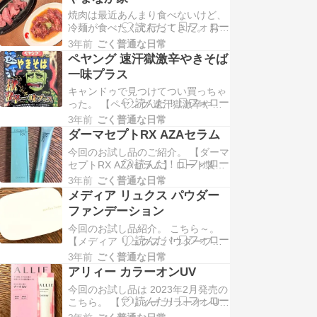
ページは8/21よりリニューアル アミ
焼肉は最近あんまり食べないけど、
ノ酸研究の集大成であるアクアレー
冷麺が食べたくて行ってきた。 お肉
ベルが リニューアルしたんだって。
は牛ハラミと厚切り牛塩タンと 少な
まるで「ご褒美エステ気分」な、 な
3年前
ごく普通な日常
めロース。 年々脂に弱くなるから、
りた…
ペヤング 速汗獄激辛やきそば
ロースが一番美味しく感じる。 そし
一味プラス
て、〆の冷麺！ 最初に食べたいのに
キャンドゥで見つけてつい買っちゃ
最後に出てくる冷麺！ やまなか家の
った。 【ペヤング 速汗獄激辛やき
冷麺一番好き。 スープが少し甘く
そば 一味プラス】 輪切りの唐辛子
て、出汁…
3年前
ごく普通な日常
と、 ふりかけとして一味が入って
ダーマセプトRX AZAセラム
た。 少し赤めのソース。 麺はいつ
今回のお試し品のご紹介。 【ダーマ
ものペヤング。 いただきます。 う
セプトRX AZAセラム】 ロート製薬
ん、美味しい。 薬品ぽいとか聞くけ
様のプロモーションに参加中 このダ
どあたしは大丈夫。 でも辛い。 あ
3年前
ごく普通な日常
ーマセプトRXは、 美容皮膚科領域
れ、このシリ…
メディア リュクス パウダー
にも参入している ロート製薬が手が
ファンデーション
けた新ブランド。 このブランド最大
今回のお試し品紹介。 こちら～。
の特徴は、 日本美容皮膚研究会監修
【メディア リュクス パウダーファ
の 「ロートメディカルケアメソッ
ンデーション】 メディア リュクス
ド」 …
3年前
ごく普通な日常
のプロモーションに参加中 これは、
アリィー カラーオンUV
ノンテクひとぬりで するするつるん
今回のお試し品は 2023年2月発売の
の美膜パウダーファンデ。 年齢を重
こちら。 【アリィー カラーオンUV
ねると肌悩みが増えちゃって ついつ
チークUV 】 ALLIEのプロモーショ