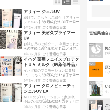
アリィー ジェルUV
続けて、こちらもご紹介 【アリィー
ジェルUV】 ALLIE様のプロモーショ
ンに参加中 アリィー ジェルUVは
1年2ヶ月前
ごく普通な日常
汗・水・こすれに強くて SPF値が
アリィー 美耐久プライマー
宮城県仙台
SPF50＋ / PA＋＋＋＋ すごい安心
UV
感 顔だけじゃなくて、 デコルテ・
お試し品のご紹介ー。 今回はこれか
うなじなど 全身ツヤ肌仕上げがかな
68位
俺
らの季節に必須なアイテム。 【アリ
うよ 顔に使う場合は直径…
ィー ラスティングプライマー UV】
お
1年3ヶ月前
ごく普通な日常
ALLIE様のプロモーションに参加中
イハダ 薬用フェイスプロテク
このアリィー 美耐久プライマーUV
トＵＶ ミルク（医薬部外品）
69位
は 日中の7悩みにアプローチしてく
イハダ様のプロモーションに参加
れる カプセル化技術による7アプロ
中。 こちらご紹介していきます！
ーチ設計なんだって。 ・日やけに
【イハダ 薬用フェイスプロテクトＵ
よ…
2年3ヶ月前
ごく普通な日常
70位
Ｖ ミルク（医薬部外品）】 SPF50
アリィー クロノビューティ
い
＋・ PA ＋＋＋＋、 UV 耐水性★★
ジェルUV EX
これは、美白＆抗肌あれ有効成分配
ALLIEのプロモーションに参加中。
合で、 6 つの肌あれ要因から守って
今回のお試し品のご紹介です！ 【ア
くれるUVミルク。 クリアベージ…
71位
ご
リィー クロノビューティ ジェルUV
2年3ヶ月前
ごく普通な日常