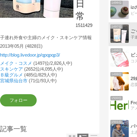
日
1496位
iz
ビ
常
1511429
1497位
ご
子
子連れ外食や主婦のメイク・スキンケア情報
2013年05月
(4828日)
1498位
ビ
http://blog.livedoor.jp/qpqpqp3/
コ
メイク・コスメ
(1497位/2,826人中)
スキンケア
(2652位/4,095人中)
Ｂ級グルメ
(485位/829人中)
1499位
2
宮城県仙台市
(71位/93人中)
1500位
Fr
1501位
パ
記事一覧