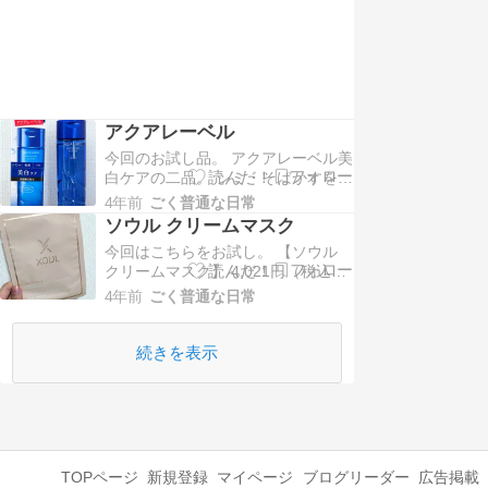
ないし、そこまでじゃない。 前は辛
いと思ったけど、今回は辛さ強めの
旨辛感。…
アクアレーベル
今回のお試し品。 アクアレーベル美
白ケアの二品。 シミ・そばかすを防
いで、 ハリ・乾燥をケアしてくれる
4年前
ごく普通な日常
シリーズ。 増える肌悩みをまるごと
ソウル クリームマスク
ケアしながら、 うるおって透明感の
今回はこちらをお試し。 【ソウル
あるクリアで弾む肌へ 導いてくれる
クリームマスク】 4,021円（税込
よ。 加水分解コンキオリン液、グリ
み）（BOXプラン購入時） 「XOUL
セリンなどの パールシェルエキスも
4年前
ごく普通な日常
JAPAN様の2週間チャレンジに参加
配合され…
中」 このマスクに含まれてるのは、
感動の保湿力で肌を内側から柔らか
続きを表示
くする、 クリーム状の美容液。 24
種類もの美容成分を含んだ美容液…
TOPページ
新規登録
マイページ
ブログリーダー
広告掲載