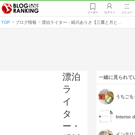
リーダー
ログイン
メニュー
TOP
ブログ情報
漂泊ライター・絹川ありさ【三鷹と月と神社】
漂泊
一緒に見られて
ラ
うちごも
イ
タ
Interi
ー・
インテリ