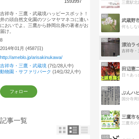
1593997
吉祥寺・三鷹・武蔵境ハッピースポット！
6位
井の頭自然文化園のツシマヤマネコに逢い
武蔵野
においでよ。三鷹から静岡出身の著者がお
届け。
8
7位
2014年01月
(4587日)
http://ameblo.jp/arisakinukawa/
8位
吉祥寺・三鷹・武蔵境
(7位/28人中)
田辺憲
動物園・サファリパーク
(14位/32人中)
日々あっ
9位
10位
三鷹市
記事一覧
11位