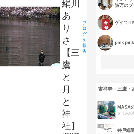
絹川
詩万のブ
あ
ゲイでH
ブ
り
ロ
グ
さ
を
pink pink
報
【三
告
鷹
と
月
吉祥寺・三鷹・
と
4位
MASAの
神
社】
5位
井戸端