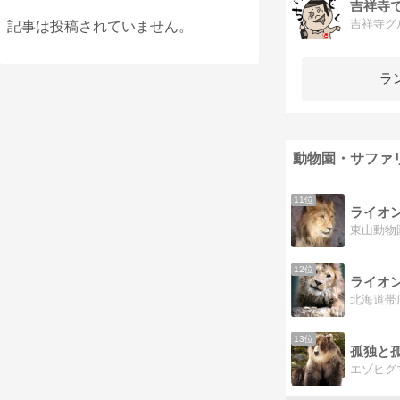
吉祥寺
記事は投稿されていません。
ラ
動物園・サファ
11位
ライオ
12位
ライオ
13位
孤独と