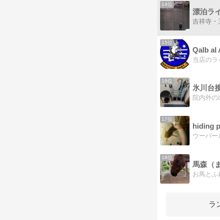
14位
15位
16位
氷川台
17位
hidin
18位
馬森（
ラ