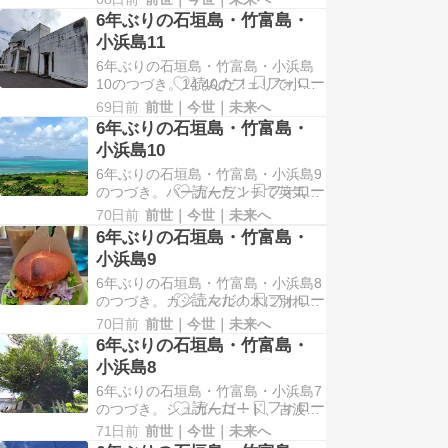
星空観測が始まった。星や星座に詳
6年ぶりの石垣島・竹富島・
しくないので、細かいことは割愛す
小浜島11
るが、夜空に現れる星座などを説明
6年ぶりの石垣島・竹富島・小浜島
して下さる職員と、望遠鏡を調整す
10のつづき。14:40のフェリで小浜
る職員と、二人が屋上で対応くださ
島を発ち、15時過ぎには石垣島に帰
った。時間の経過と共に…
69日前
前世｜今世｜未来へ
着した。この日は石垣島国立天文台
6年ぶりの石垣島・竹富島・
で夜の星空を観る、天体観望会に申
小浜島10
し込んでいたので、ホテルの途中に
6年ぶりの石垣島・竹富島・小浜島9
あるスーパーに立ち寄り、近海で採
のつづき。バーガーランチで英気を
れた生本まぐろの刺身や、お惣菜を
養った後、船の時間まで小1時間ほ
買って部屋で早め…
70日前
前世｜今世｜未来へ
どあったので、大岳（うふだき）展
6年ぶりの石垣島・竹富島・
望台を目指した。大岳は海抜99mの
小浜島9
山で、頂上からは360度景色を見渡
すことが出来る。駐車場に車を停
6年ぶりの石垣島・竹富島・小浜島8
め、登り口に行くと「小浜節」の歌
のつづき。ガジュマルの木に別れを
碑があった。私は三線…
告げ、お昼ご飯を食べるために集落
70日前
前世｜今世｜未来へ
に戻りお店を探すも、どこも休業中
6年ぶりの石垣島・竹富島・
だったり、沖縄そばしかない店が殆
小浜島8
どで、正直食べたいものが見つから
6年ぶりの石垣島・竹富島・小浜島7
ない…といった感じだった。それで
のつづき。シュガーロード、古波蔵
もめげずに自転車を走らせていると
邸を後にし、島の西端にある細崎
「Cafe」と書かれた…
71日前
前世｜今世｜未来へ
（くばざき）海岸を目指した。岬の