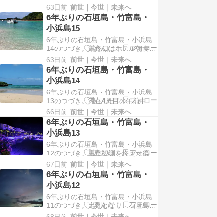
た。初日は夕方に石垣島に到着した
常態化している。1日に何…
63日前
前世｜今世｜未来へ
ため、石垣港側のホテルに宿泊し、
6年ぶりの石垣島・竹富島・
2日目は竹富島、3日目は小浜島をい
小浜島15
ずれも日帰りで楽しませてもらっ
6年ぶりの石垣島・竹富島・小浜島
た。2日目からは石垣島のリゾート
14のつづき。最終日はホテル朝食を
ホテルに3泊滞在した。部屋はヴィ
時間をかけてゆっくりいただき、10
ラなので広いし、ベラン…
63日前
前世｜今世｜未来へ
時営業開始の石垣島鍾乳洞を目指
6年ぶりの石垣島・竹富島・
し、チェックアウトの準備を進め
小浜島14
た。復路は夜便なので、夕方まで目
6年ぶりの石垣島・竹富島・小浜島
いっぱい楽しむべく、荷物はホテル
13のつづき。滞在4日目の午前中は
に預け、レンタカー返却ぎりぎりま
シュノーケルツアーに参加した。8
で島内観光を楽しんだ。石…
66日前
前世｜今世｜未来へ
時過ぎに集合場所である底地ビーチ
6年ぶりの石垣島・竹富島・
に到着。ほどなくすると催行会社の
小浜島13
ガイドと、もう一組のお客さん達も
6年ぶりの石垣島・竹富島・小浜島
合流し、催行前の準備、確認等を済
12のつづき。星空観測を終えた後、
ませ、ガイドが運転する車でシュノ
天文台の職員の方から「第1駐車場
ーケルポイントへ向かっ…
67日前
前世｜今世｜未来へ
の入り口を鎖で施錠しているので、
6年ぶりの石垣島・竹富島・
最初にそこに着いた方は外してくだ
小浜島12
さい」と言われた。天文台を出ると
6年ぶりの石垣島・竹富島・小浜島
外は漆黒の闇なのだが、予約時に照
11のつづき。定刻となり、石垣島国
明を持参するよう言われていたの
立天文台の屋上に案内され、そこで
で、自宅にあった非常時用…
68日前
前世｜今世｜未来へ