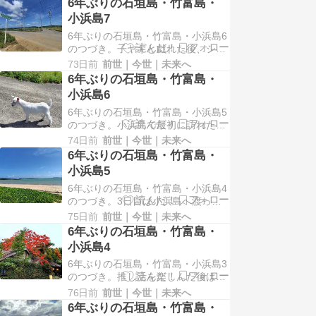
6年ぶりの石垣島・竹富島・
先にはヨナラ水道と呼ばれる海域が
小浜島7
あり、マンタが回遊することから、
6年ぶりの石垣島・竹富島・小浜島6
別名マンタウェイと言われている。
のつづき。子ヤギと戯れた後、シュ
海人公園が隣接しており、マンタの
ガーロードへ向かった。小浜島は
オブジェを屋根に配した展…
73日前
前世｜今世｜未来へ
NHK朝ドラ2001年に放送された「ち
6年ぶりの石垣島・竹富島・
ゅらさん」の舞台になっており、ヒ
小浜島6
ロインの古波蔵恵理（愛称：エリ
6年ぶりの石垣島・竹富島・小浜島5
ー）が幼少期を過ごしたのがこの島
のつづき。小浜島で最初に訪れたの
という設定で、実際にロケで使われ
は、誰もいない貸し切り？状態の海
た家も現存している。…
74日前
前世｜今世｜未来へ
岸だった。陽射しもあり暑さはあっ
6年ぶりの石垣島・竹富島・
たが、波の音に癒されながら、心穏
小浜島5
やかなひとときを堪能した。海岸を
6年ぶりの石垣島・竹富島・小浜島4
後にし、次なる目的地に向かう道の
のつづき。3日目は小浜島へ渡っ
途中で、何やらうごめく物を発見！
た。小浜島は2015年以来で、気付け
道路に溜まった雨水を飲…
75日前
前世｜今世｜未来へ
ば10年ぶりだったことに驚いた。前
6年ぶりの石垣島・竹富島・
回の小浜島旅行記はこちらからお読
小浜島4
みいただけます。今回は八重山観光
6年ぶりの石垣島・竹富島・小浜島3
のフェリーと電動自転車レンタルの
のつづき。推し活を楽しんだ後は、
セットプランを予約した。そのほう
近くにある灯台を目指した。ここか
がフェリーとレンタ…
76日前
前世｜今世｜未来へ
ら夕陽が沈む様子を眺めることが出
6年ぶりの石垣島・竹富島・
来る。この日は雲が多かったので、