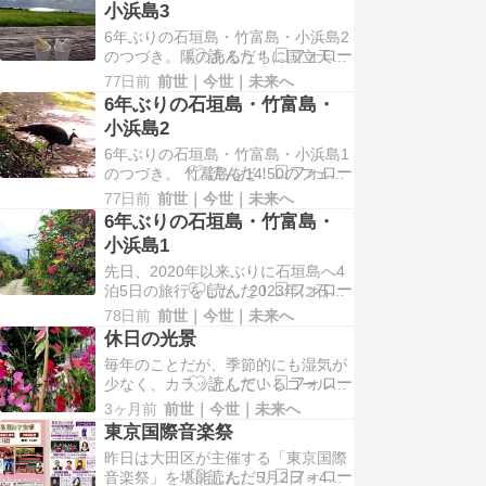
小浜島3
絵に描いたような夕陽ではなかった
6年ぶりの石垣島・竹富島・小浜島2
が、雲の隙間から射す陽が海面に反
のつづき。陽のあるうちに国立天文
射し、一味違う美しさを堪能するこ
台の下見に行った道中に遭遇した雄
とが出来た。灯台の裏手…
77日前
前世｜今世｜未来へ
のクジャクは車が近付いても逃げる
6年ぶりの石垣島・竹富島・
わけでもないうえ、道の端を優雅に
小浜島2
歩いては、私達に道を空けている感
6年ぶりの石垣島・竹富島・小浜島1
さえあった。きっと普段から登って
のつづき。 竹富島を14:50のフェリ
くる車には慣れているのだろう。そ
ーに乗り、石垣島に15:05に到着し
のうちクジャクは繁みの…
77日前
前世｜今世｜未来へ
た。離島ターミナル前のホテルに荷
6年ぶりの石垣島・竹富島・
物を預かってもらっていたので、そ
小浜島1
れをピックアップし、この日から3
先日、2020年以来ぶりに石垣島へ4
連泊するリゾートホテルへ向かっ
泊5日の旅行をした。2023年に石垣
た。このホテルは6年前にも宿泊し
島に飛んだが、宿泊は西表島だった
たことがあり、…
78日前
前世｜今世｜未来へ
ので、6年ぶりの滞在となった。毎
休日の光景
年、沖縄本島、離島を旅している
毎年のことだが、季節的にも湿気が
が、石垣島は久しく行ってないこと
少なく、カラッとしているゴールデ
に気付かされた。今回は羽田からの
ンウイークは家の大掃除と衣替えを
直行便が午後便しか取れなかったの
3ヶ月前
前世｜今世｜未来へ
している。行楽地はどこも人で溢れ
で、出発日は石垣島…
東京国際音楽祭
返っているので、人混みが苦手な私
昨日は大田区が主催する「東京国際
にとって、この時期は家にこもりが
音楽祭」を堪能した。5月2日～4
ちだ。とはいえ一歩も外に出ないわ