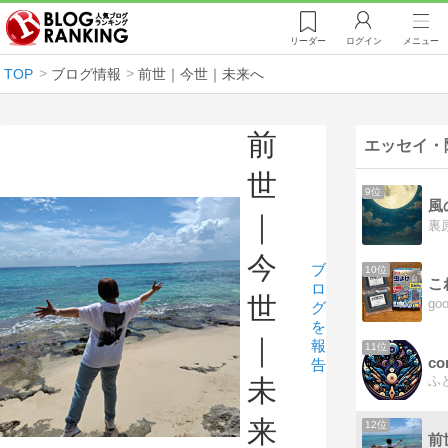
リーダー
ログイン
メニュー
TOP
ブログ情報
前世｜今世｜未来へ
前
エッセイ・
世
9位
風
｜
今
ブ
10位
こ
ロ
世
グ
を
｜
報
11位
告
未
来
12位
前