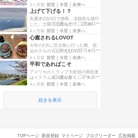
日、大田区民ホール・アプリコ、
けではなく、用事があり出かけた日
3ヶ月前
前世｜今世｜未来へ
大・小ホールにて11時～17時の間、
もあり、そこで見かけたの…
上げて下げる！？
様々なジャンルの音楽を楽しめるイ
先週末2泊3日で徳島、淡路島を旅行
ベントだ。2日は全日本ポップス＆
した。土曜日出発なので、2日前に
ジャズバンドグランプリ大会特別演
航空会社から搭乗案内が届く。と、
奏会。3日は世界の打楽器の祭典、
4ヶ月前
前世｜今世｜未来へ
その瞬間、明後日から旅行か！と、
沖縄芸能祭、ワールドミ…
心癒されるLOVOT
心が躍るものの、現実は仕事がある
今年の2月に宮古島に行った際、宿
ので、楽しみを鼻先にぶら下げなが
泊ホテルのロビーでLOVOT（ラボ
ら業務に励んだ。翌日、搭乗まであ
ット）のチョコちゃんがお出迎えし
と1日メールが届く。おお！！いよ
4ヶ月前
前世｜今世｜未来へ
てくれた。ロビー周辺をグルグルし
いよ明日から旅行だ！！…
平和であればこそ
ており、人が現われると、かわいい
アメリカのトランプ大統領の側近達
笑顔で寄ってくる。目も動くし、か
はイスラム派の者が多く、トランプ
わいい声を発しながら近づいてくる
さんは彼らにコントロールされてい
ので、こちらも思わず駆け寄ってし
4ヶ月前
前世｜今世｜未来へ
るのではないか、といった報道を目
まう。チョコちゃんの頭…
にした。アメリカは多種多様な人種
のルツボであるから、どんな者が国
続きを表示
の中枢を掌握することになるかは未
知だ。もし上記の報道が真実である
ならば、アメリカ国民にと…
TOPページ
新規登録
マイページ
ブログリーダー
広告掲載