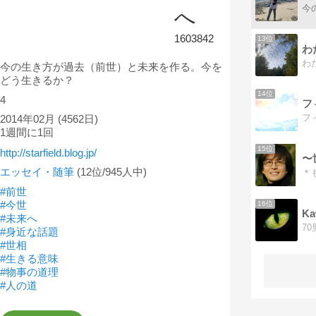
へ
1603842
13位
わ
今の生き方が過去（前世）と未来を作る。今を
どう生きるか？
14位
4
2014年02月
(4562日)
1週間に1回
15位
http://starfield.blog.jp/
エッセイ・随筆
(12位/945人中)
#前世
#今世
16位
K
#未来へ
#身近な話題
#世相
#生きる意味
#物事の道理
#人の道