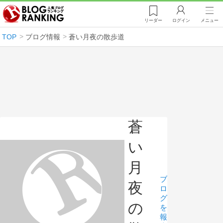
リーダー
ログイン
メニュー
TOP
ブログ情報
蒼い月夜の散歩道
蒼
い
月
ブ
夜
ロ
グ
の
を
報