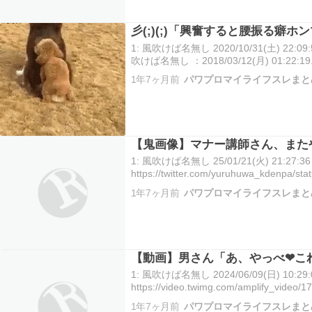
彡(;)(;)「興奮すると腰振る癖ホ
1: 風吹けば名無し 2020/10/31(土) 22:09:
吹けば名無し ：2018/03/12(月) 01:22:1
リアルに外でも小さく腰振ってしまう 歩
1年7ヶ月前
パワプロマイライフスレまと
【鬼画像】マナー講師さん、また
1: 風吹けば名無し 25/01/21(火) 21:27:36 
https://twitter.com/yuruhuwa_kdenpa/
読む
1年7ヶ月前
パワプロマイライフスレまと
【動画】男さん「あ、やっべ❤これや
1: 風吹けば名無し 2024/06/09(日) 10:29:0
https://video.twimg.com/amplify_vide
1年7ヶ月前
パワプロマイライフスレまと