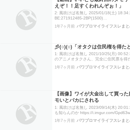
えぞ！！足すくわれんぞぉ！」
2: 風吹けば名無し 2025/01/18(土) 18:34:2
BE:271912485-2BP(1500)
https://video.twimg.com/amplify_video
1年7ヶ月前
パワプロマイライフスレまと
彡(○)(○)「オタクは住民権を得
1: 風吹けば名無し 2021/10/25(月) 00:52
のアニメオタクさん、完全に住民票を得
https://swallow.5ch.net/test/read.cgi/live
1年7ヶ月前
パワプロマイライフスレまと
【画像】ワイが大金出して買った
モいとバカにされる
1: 風吹けば名無し 2023/09/14(木) 20:01
も知らんのか https://i.imgur.com/Gpd6
1年7ヶ月前
パワプロマイライフスレまと