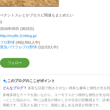
ペナントスレとかプロスピ関連もまとめたい
3
2016年09月
(3615日)
http://mylife.2chblog.jp/
プロ野球
(49位/561人中)
実況パワフルプロ野球
(1位/19人中)
このブログのここがポイント
多彩な話題で飽きさせない雑多な趣味と個性が光る
多種多様なテーマを扱いながら、ユーモラスかつ独特な感性が光る内
っとした悩みから、時には過去の懐かしさや文化の距離感まで、読者
満載です。冗長さを避けつつ、気軽に楽しめる内容が特徴です。