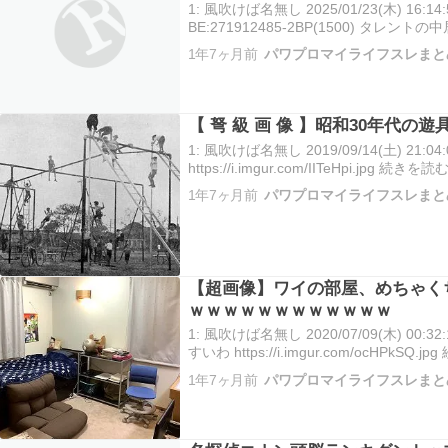
1: 風吹けば名無し 2025/01/23(木) 16:14:55
BE:271912485-2BP(1500) タレ
退を発表したことを受け、元SMAPメン
1年7ヶ月前
パワプロマイライフスレまと
（50）、香取慎吾…
【 弩 級 画 像 】昭和30年代の
1: 風吹けば名無し 2019/09/14(土) 21:04:0
https://i.imgur.com/IITeHpi.jpg 続きを読
1年7ヶ月前
パワプロマイライフスレまと
【超画像】ワイの部屋、めちゃく
ｗｗｗｗｗｗｗｗｗｗｗｗ
1: 風吹けば名無し 2020/07/09(木) 00:32
すいわ https://i.imgur.com/ocHPkSQ.
1年7ヶ月前
パワプロマイライフスレまと