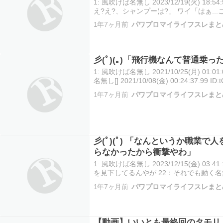
1: 風吹けば名無し 2023/12/19(火) 18:54:
え?え?、シャンプーは?」 ワイ「はぁ..
「で、でも臭いとか気にならないの...?」 
1年7ヶ月前
パワプロマイライフスレまと
本当だ!臭…
彡(ﾟ)(｡)「飛行機なんて普通乗
1: 風吹けば名無し 2021/10/25(月) 01:01:
名無し[] 2021/10/08(金) 00:24:37.9
た事ないだろ そんな遠く行かんわ 続き
1年7ヶ月前
パワプロマイライフスレまと
彡(ﾟ)(ﾟ) 「なんというか職業
らなかったから衝撃やわ」
1: 風吹けば名無し 2023/12/15(金) 03:41:
を見下してるんやが 22：それでも動く名無し：202
ID:WDlBwoHb0 なんというか職業で
1年7ヶ月前
パワプロマイライフスレまと
【動画】いいとも最終回のタモリ