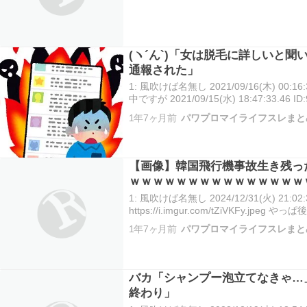
(ヽ´ん`)「女は脱毛に詳しいと
通報された」
1: 風吹けば名無し 2021/09/16(木) 00:16:
中ですが 2021/09/15(水) 18:47:33.4
聞いたんで職場の女に脱毛について色々
1年7ヶ月前
パワプロマイライフスレまと
【画像】韓国飛行機事故生き残っ
ｗｗｗｗｗｗｗｗｗｗｗｗｗｗｗ
ｗｗｗｗｗｗｗ
1: 風吹けば名無し 2024/12/31(火) 21:02:3
https://i.imgur.com/tZiVKFy.jpeg
1年7ヶ月前
パワプロマイライフスレまと
バカ「シャンプー泡立てなきゃ…
終わり」