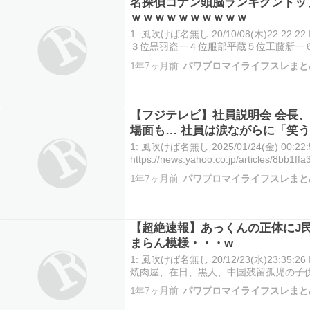
名探偵コナン頭脳ランキグントッ
ｗｗｗｗｗｗｗｗｗｗ
1: 風吹けば名無し 20/10/08(木)22:22
３位黒羽盗一４位服部平蔵５位工藤新一
透９位羽田秀吉10位服部平次異論ある？
1年7ヶ月前
パワプロマイライフスレまと
【フジテレビ】社員説明会 会長
場面も… 社員は涙ながらに「笑
1: 風吹けば名無し 2025/01/24(金) 00:22:5
https://news.yahoo.co.jp/articles/8bb1
フジ説明会で会長、社長が笑いな…
1年7ヶ月前
パワプロマイライフスレまと
【超絶速報】あっくんの正体にJ
まらん模様・・・w
1: 風吹けば名無し 20/12/23(水)23:35
焼肉屋、在日、黒人、中国残留孤児の子
属、コップがプラスチック、保育園卒、晩
1年7ヶ月前
パワプロマイライフスレまと
産党のポスター、帝王切開生まれ、川沿