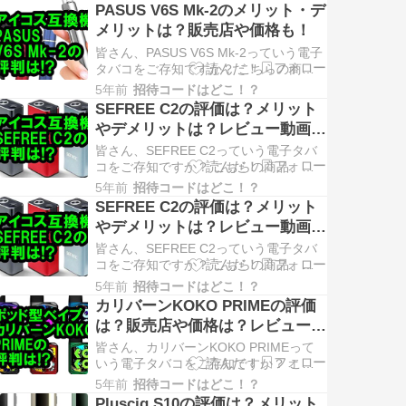
で、JUZI 15についてちょっと調べてみ
PASUS V6S Mk-2のメリット・デ
ました。 興味のある方は、ご覧くださ
メリットは？販売店や価格も！
い！ JUZI 15(ジュジ15)とは？ JUZI 15
とは、アイコスのヒートスティッ…
皆さん、PASUS V6S Mk-2っていう電子
タバコをご存知ですか？ こちらの商
品、すごく売れてるみたいよ・・・！
5年前
招待コードはどこ！？
というわけで、PASUS V6S Mk-2につい
SEFREE C2の評価は？メリット
てちょっと調べてみました。 興味のあ
やデメリットは？レビュー動画も
る方は、ご覧ください！ PASUS V6S
あり！
Mk-2(パス ブイシックスエス…
皆さん、SEFREE C2っていう電子タバ
コをご存知ですか？ こちらの商品、か
なり売れてるみたいよ・・・！ という
5年前
招待コードはどこ！？
わけで、SEFREE C2についてちょっと
SEFREE C2の評価は？メリット
調べてみました。 興味のある方は、ご
やデメリットは？レビュー動画も
覧ください！ SEFREE C2(セフリー・シ
あり！
ーツー)とは？ SEFREE C2とは、…
皆さん、SEFREE C2っていう電子タバ
コをご存知ですか？ こちらの商品、か
なり売れてるみたいよ・・・！ という
5年前
招待コードはどこ！？
わけで、SEFREE C2についてちょっと
カリバーンKOKO PRIMEの評価
調べてみました。 興味のある方は、ご
は？販売店や価格は？レビュー動
覧ください！ SEFREE C2(セフリー・シ
画もあり！
ーツー)とは？ SEFREE C2とは、…
皆さん、カリバーンKOKO PRIMEって
いう電子タバコをご存知ですか？ こち
らのベイプ、かなり人気みたい
5年前
招待コードはどこ！？
よ・・・！ というわけで、カリバーン
Pluscig S10の評価は？メリット