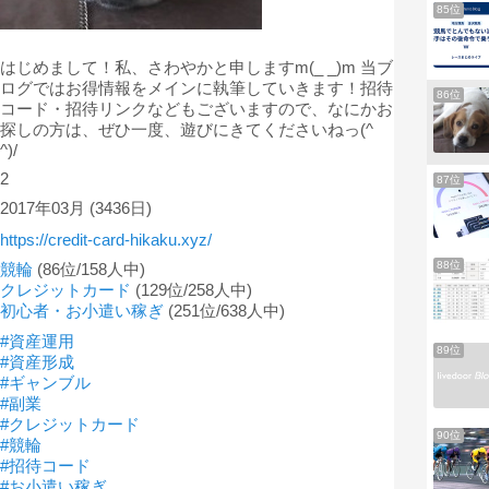
85位
はじめまして！私、さわやかと申しますm(_ _)m 当ブ
ログではお得情報をメインに執筆していきます！招待
86位
コード・招待リンクなどもございますので、なにかお
探しの方は、ぜひ一度、遊びにきてくださいねっ(^
^)/
2
87位
2017年03月
(3436日)
https://credit-card-hikaku.xyz/
88位
競輪
(86位/158人中)
クレジットカード
(129位/258人中)
初心者・お小遣い稼ぎ
(251位/638人中)
#資産運用
89位
#資産形成
#ギャンブル
#副業
#クレジットカード
90位
#競輪
#招待コード
#お小遣い稼ぎ