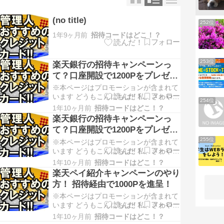
(no title)
252位
1年9ヶ月前
招待コードはどこ！？
253位
楽天銀行の招待キャンペーンっ
て？口座開設で1200Pをプレゼン
ト！
※本ページはプロモーションが含まれて
います どうもこんにちは!! 私、さわやか
254位
と申します(^^)／ (Twitterアカウン
1年10ヶ月前
招待コードはどこ！？
ト:@sawayaka_otoku) 突然ですが、皆
楽天銀行の招待キャンペーンっ
さん、楽天銀行ってご存知ですか？ こ
て？口座開設で1200Pをプレゼン
ちら、日本国内で一番使われているネッ
ト！
255位
ト銀行のようですね！ 興味がお…
※本ページはプロモーションが含まれて
います どうもこんにちは!! 私、さわやか
と申します(^^)／ (Twitterアカウン
1年10ヶ月前
招待コードはどこ！？
ト:@sawayaka_otoku) 突然ですが、皆
楽天ペイ紹介キャンペーンのやり
さん、楽天銀行ってご存知ですか？ こ
方！ 招待経由で1000Pを進呈！
ちら、日本国内で一番使われているネッ
ト銀行のようですね！ 興味がお…
※本ページはプロモーションが含まれて
います どうもこんにちは!! 私、さわやか
と申します(^^)／ (Twitterアカウン
1年10ヶ月前
招待コードはどこ！？
ト:@sawayaka_otoku) 突然ですが、皆