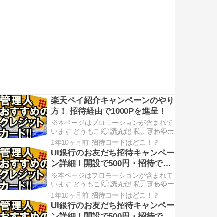
さん、楽天ペイってご存知ですか？ こ
ちら、スマホでお買い物ができるQRコ
ード決済のひとつになります。 …
楽天ペイ紹介キャンペーンのやり
方！ 招待経由で1000Pを進呈！
※本ページはプロモーションが含まれて
います どうもこんにちは!! 私、さわやか
と申します(^^)／ (Twitterアカウン
1年10ヶ月前
招待コードはどこ！？
ト:@sawayaka_otoku) 突然ですが、皆
UI銀行のお友だち招待キャンペー
さん、楽天ペイってご存知ですか？ こ
ン詳細！開設で500円・招待で
ちら、スマホでお買い物ができるQRコ
1000円進呈！
ード決済のひとつになります。 …
※本ページはプロモーションが含まれて
います どうもこんにちは!! 私、さわやか
と申します(^^)／ (Twitterアカウン
1年10ヶ月前
招待コードはどこ！？
ト:@sawayaka_otoku) 突然ですが、皆
UI銀行のお友だち招待キャンペー
さん、UI銀行ってご存知ですか？ こち
ン詳細！開設で500円・招待で