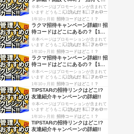
ら、スマホで口座開設や振込などの資金
1000円進呈！
管理ができるアプリになります…
※本ページはプロモーションが含まれて
います どうもこんにちは!! 私、さわやか
と申します(^^)／ (Twitterアカウン
1年10ヶ月前
招待コードはどこ！？
ト:@sawayaka_otoku) 突然ですが、皆
ラクマ招待キャンペーン詳細!! 招
さん、UI銀行ってご存知ですか？ こち
待コードはどこにあるの？【11
ら、スマホで口座開設や振込などの資金
月版】
管理ができるアプリになります…
※本ページはプロモーションが含まれて
います どうもこんにちは!! 私、さわやか
と申します(^^)／ (Twitterアカウン
1年10ヶ月前
招待コードはどこ！？
ト:@sawayaka_otoku) 突然ですが、皆
ラクマ招待キャンペーン詳細!! 招
さん、ラクマってご存知ですか？ こち
待コードはどこにあるの？【11
ら、楽天ポイントが貯めたり使ったりで
月版】
きるフリマアプリになります。 …
※本ページはプロモーションが含まれて
います どうもこんにちは!! 私、さわやか
と申します(^^)／ (Twitterアカウン
1年10ヶ月前
招待コードはどこ！？
ト:@sawayaka_otoku) 突然ですが、皆
TIPSTARの招待リンクはどこ!?
さん、ラクマってご存知ですか？ こち
友達紹介キャンペーンの詳細!!
ら、楽天ポイントが貯めたり使ったりで
きるフリマアプリになります。 …
※本ページはプロモーションが含まれて
います どうもこんにちは!! 私、さわやか
と申します(^^)／ (Twitterアカウン
1年10ヶ月前
招待コードはどこ！？
ト:@sawayaka_otoku) 突然ですが、皆
TIPSTARの招待リンクはどこ!?
さん、TIPSTARってご存知ですか？ こ
友達紹介キャンペーンの詳細!!
ちら、全国の競輪・オートレースの車券