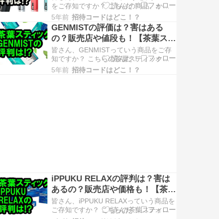
リ…
をご存知ですか？ こちらの商品、かな
り売れてるみたいよ・・・！ というわ
5年前
招待コードはどこ！？
けで、SLS Beneについてちょっと調べ
GENMISTの評価は？害はある
てみました。 興味のある方は、ご覧く
の？販売店や値段も！【茶葉ステ
ださい！ SLS Bene(エスエルエス ベー
ィック】
ネ)とは？ SLS Beneとは、アイコ…
皆さん、GENMISTっていう商品をご存
知ですか？ こちらの茶葉スティック、
なかなか人気みたいよ・・・！ という
5年前
招待コードはどこ！？
わけで、GENMISTについてちょっと調
べてみました。 興味のある方は、ご覧
ください！ GENMIST(ゲンミスト)と
は？ GENMIST(ゲンミスト)とは、電子
タバ…
iPPUKU RELAXの評判は？害は
あるの？販売店や価格も！【茶葉
スティック】
皆さん、iPPUKU RELAXっていう商品を
ご存知ですか？ こちらの茶葉スティッ
ク、なかなか人気みたいよ・・・！ と