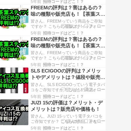
5年前
招待コードはどこ！？
いうわけで、iPPUKU RELAXについてち
FREEMの評判は？害はあるの？
ょっと調べてみました。 興味のある方
味の種類や販売店も！【茶葉ステ
は、ご覧ください！ iPPUKU RELAX(イ
ィック】
ップク・リラックス)とは？ i…
皆さん、FREEMっていう商品をご存知
ですか？ こちらの茶葉スティック、な
かなか人気みたいよ・・・！ というわ
5年前
招待コードはどこ！？
けで、FREEMについてちょっと調べて
FREEMの評判は？害はあるの？
みました。 興味のある方は、ご覧くだ
味の種類や販売店も！【茶葉ステ
さい！ FREEM(フリーム)とは？
ィック】
FREEM(フリーム)とは、電子タバコアイ
皆さん、FREEMっていう商品をご存知
コスのヒートス…
ですか？ こちらの茶葉スティック、な
かなか人気みたいよ・・・！ というわ
5年前
招待コードはどこ！？
けで、FREEMについてちょっと調べて
SLS ECIGOOの評判は？メリッ
みました。 興味のある方は、ご覧くだ
トやデメリットは？値段や販売店
さい！ FREEM(フリーム)とは？
も！
FREEM(フリーム)とは、電子タバコアイ
皆さん、SLS ECIGOOっていう電子タバ
コスのヒートス…
コをご存知ですか？ こちらの商品、か
なり売れてるみたいよ・・・！ という
5年前
招待コードはどこ！？
わけで、SLS ECIGOOについてちょっと
JUZI 15の評価は？メリット・デ
調べてみました。 興味のある方は、ご
メリットは？販売店や価格も！
覧ください！ SLS ECIGOO(エスエルエ
ス イーシグー)とは？ SLS EC…
皆さん、JUZI 15っていう電子タバコを
ご存知ですか？ こちらの商品、かなり
売れてるみたいよ・・・！ というわけ
5年前
招待コードはどこ！？