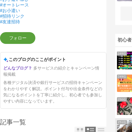
#オートレース
#お小遣い
#招待リンク
#友達招待
初心者
248位
このブログのここがポイント
多サービスの紹介とキャンペーン情
報掲載
249位
各種デジタル決済や銀行サービスの招待キャンペーン
をわかりやすく解説。ポイント付与や出金条件などの
気になるポイントを丁寧に紹介し、初心者でも参加し
250位
やすい内容になっています。
記事一覧
251位