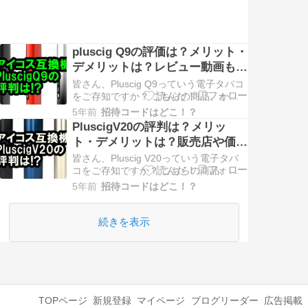
pluscig Q9の評価は？メリット・
デメリットは？レビュー動画もあ
り！
皆さん、Pluscig Q9っていう電子タバコ
をご存知ですか？ こちらの商品、かな
り売れてるみたいよ・・・！ というわ
5年前
招待コードはどこ！？
けで、Pluscig Q9についてちょっと調べ
PluscigV20の評判は？メリッ
てみました。 興味のある方は、ご覧く
ト・デメリットは？販売店や価格
ださい！ Pluscig Q9(プラスシグ・キュ
も！
ーナイン)とは？ Plusci…
皆さん、Pluscig V20っていう電子タバ
コをご存知ですか？ こちらの商品、か
なり売れてるみたいよ・・・！ という
5年前
招待コードはどこ！？
わけで、Pluscig V20についてちょっと
調べてみました。 興味のある方は、ご
覧ください！ Pluscig V20(プラスシグ・
続きを表示
ブイトゥエンティ)とは？ P…
TOPページ
新規登録
マイページ
ブログリーダー
広告掲載