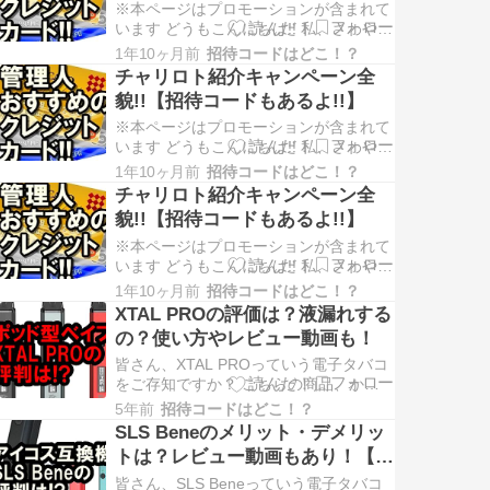
がネットで購入できるサー…
※本ページはプロモーションが含まれて
います どうもこんにちは!! 私、さわやか
と申します(^^)／ (Twitterアカウン
1年10ヶ月前
招待コードはどこ！？
ト:@sawayaka_otoku) 突然ですが、皆
チャリロト紹介キャンペーン全
さん、TIPSTARってご存知ですか？ こ
貌!!【招待コードもあるよ!!】
ちら、全国の競輪・オートレースの車券
がネットで購入できるサー…
※本ページはプロモーションが含まれて
います どうもこんにちは!! 私、さわやか
と申します(^^)／ (Twitterアカウン
1年10ヶ月前
招待コードはどこ！？
ト:@sawayaka_otoku) 突然ですが、皆
チャリロト紹介キャンペーン全
さん、チャリロトってご存知ですか？
貌!!【招待コードもあるよ!!】
こちら、全国の競輪・オートレースの車
券がネットで購入できるサービス…
※本ページはプロモーションが含まれて
います どうもこんにちは!! 私、さわやか
と申します(^^)／ (Twitterアカウン
1年10ヶ月前
招待コードはどこ！？
ト:@sawayaka_otoku) 突然ですが、皆
XTAL PROの評価は？液漏れする
さん、チャリロトってご存知ですか？
の？使い方やレビュー動画も！
こちら、全国の競輪・オートレースの車
券がネットで購入できるサービス…
皆さん、XTAL PROっていう電子タバコ
をご存知ですか？ こちらの商品、かな
り人気みたいよ・・・！ というわけ
5年前
招待コードはどこ！？
で、XTAL PROについてちょっと調べて
SLS Beneのメリット・デメリッ
みました。 興味のある方は、ご覧くだ
トは？レビュー動画もあり！【ア
さい！ XTAL PRO(エクスタルプロ)と
イコス互換機】
は？ XTAL PROとは、カートリッジに
皆さん、SLS Beneっていう電子タバコ