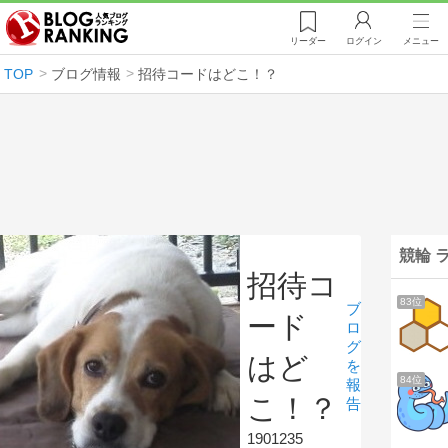
リーダー
ログイン
メニュー
TOP
ブログ情報
招待コードはどこ！？
競輪 
招待コ
83位
ブ
ード
ロ
グ
はど
を
84位
報
こ！？
告
1901235