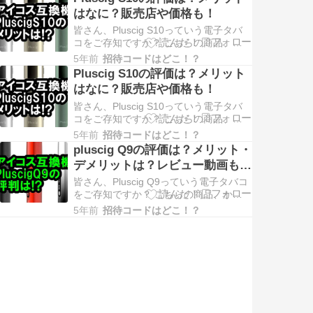
KOKO PRIMEについてちょっと調べて
はなに？販売店や価格も！
みました。 興味のある方は、ご覧くだ
さい！ Caliburn KOKO PRIME(カリバー
皆さん、Pluscig S10っていう電子タバ
ン…
コをご存知ですか？ こちらの商品、か
なり売れてるみたいよ・・・！ という
5年前
招待コードはどこ！？
わけで、Pluscig S10についてちょっと
Pluscig S10の評価は？メリット
調べてみました。 興味のある方は、ご
はなに？販売店や価格も！
覧ください！ Pluscig S10(プラスシグ・
エステン)とは？ Plusc…
皆さん、Pluscig S10っていう電子タバ
コをご存知ですか？ こちらの商品、か
なり売れてるみたいよ・・・！ という
5年前
招待コードはどこ！？
わけで、Pluscig S10についてちょっと
pluscig Q9の評価は？メリット・
調べてみました。 興味のある方は、ご
デメリットは？レビュー動画もあ
覧ください！ Pluscig S10(プラスシグ・
り！
エステン)とは？ Plusc…
皆さん、Pluscig Q9っていう電子タバコ
をご存知ですか？ こちらの商品、かな
り売れてるみたいよ・・・！ というわ
5年前
招待コードはどこ！？
けで、Pluscig Q9についてちょっと調べ
てみました。 興味のある方は、ご覧く
ださい！ Pluscig Q9(プラスシグ・キュ
ーナイン)とは？ Plusci…