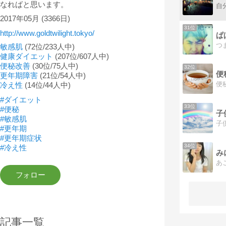
なればと思います。
2017年05月
(3366日)
31位
http://www.goldtwilight.tokyo/
ぱ
敏感肌
(72位/233人中)
健康ダイエット
(207位/607人中)
便秘改善
(30位/75人中)
32位
便
更年期障害
(21位/54人中)
冷え性
(14位/44人中)
#ダイエット
33位
#便秘
#敏感肌
#更年期
#更年期症状
34位
#冷え性
記事一覧