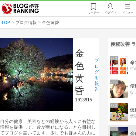
リーダー
ログイン
メニュー
TOP
ブログ情報
金色黄昏
便秘改善 
金
27位
ブ
命
色
ロ
グ
黄
を
28位
報
便
昏
告
1913915
29位
便
自分の健康、美容などの経験から人々に有益な
情報を提供して、皆が幸せになることを目指し
30位
てブログを書いてます。少しでも皆さんの力に
金