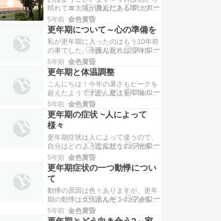
物ですねー当時自分は更年期だと思
晴れて〓️太陽が身近にある事にびっ
わなくて、なんの心の準備もなかっ
くりしました。やっと今週から涼し
たのでひたすら皮膚科に通ってまし
5年前
金色黄昏
い朝になりまして散歩も楽になりま
た。今考えるとその時…
更年期について～心の準備を
した。この時期コロナ対策も徹底し
私が更年期に入ったのはもう10年前
ないといけない事は言うまでもない
の事でした。今振り返れば当時自分
ですね。私の周りに２０代の営業職
はまだ更年期になった認識がなく、
の方が夏休み前にマスクなしで友人
5年前
金色黄昏
様々な症状が出てもその一つ一つの
と二人で外食した結果…
更年期と体温調整
症状に対処するのが精一杯で、更年
こんにちは！今年の暑さもビークを
期について考える、調べる余裕すら
超えたようですが、夏は更年期の方
ありませんでした。心の準備があれ
にとっては大変な季節だと思いま
ば更年期に対する認識が変わります
5年前
金色黄昏
す。お言うのも更年期は女性ホルモ
し、色んな意味で余裕…
更年期の症状 ~人によって
ンの分泌低下によって体温調整が難
様々
しいからです。更年期には多くの方
更年期症状は人によって違うので、
がほてりやのぼせで暑く感じるのに
自分はどのような症状なのか把握す
猛暑で気温が上昇すると本当に危険
ることも大事だと思います。私の症
な状態だとおもいます。こ…
5年前
金色黄昏
状は珍しいかもしれないですが、白
更年期症状の一つ動悸につい
血球の減少にはびっくりしました。
て
ネットで調べてもあんまり情報がな
動悸の原因は色々ありますが、更年
かったですね。私の義理の妹はリン
期の動悸は女性ホルモンの分泌低下
パの腫れで悩まされていました、ま
で自律神経が乱れ、発症するそうで
た甲状腺も痛くなるなど…
5年前
金色黄昏
す。私も経験しましたがこれといっ
更年期とどう向き合う?～家