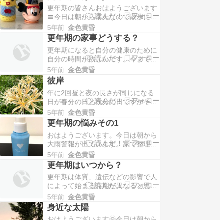
日々奮闘していると思いますが、食
更年期の皆さんおはようございます
事、運動、睡眠などなど気を付ける
〓今日は朝から晴天なので散歩に出
事は沢山あります。閉経による女性
かけてきました。歩きながら数年前
ホルモンの減少など体の変化で起こ
5年前
金色黄昏
の事を思い出してこの記事を書いて
る不調で、体の問題では…
更年期の家事どうする？
ます。当時私は動悸が酷くて、何も
更年期になると自分の健康のために
ないのに不安を感じたりしておりま
自分の時間が欲しいです。今まで家
した。狭いところに入るのが怖くて
事に専念していましたが、ウオーキ
車🚘出かける時にトンネルに入るの
5年前
金色黄昏
ングもしたい、ストレッチもしたい
がとても辛かったです。…
彼岸
などなど・・・自分の時間を作らな
年に2回昼と夜の長さが同じになる
いと何も始まらない。最初私もこれ
日が春分の日と秋分の日ですがその
で結構悩みましたが、家族の協力を
前後3日を合わせた7日間がお彼岸に
得ることで悩みが解決しました。勿
5年前
金色黄昏
なります。日本では彼岸に墓参りに
論主人とは何度も話し合…
更年期の悩みその1
行きますが中国では旧暦の8月15
おはようございます。今日は朝から
日、中秋節に墓参りに行きます。今
大雨警報が出ています。家で整理整
年は9月21日なので大体同じ時期で
頓しておりますが懐かしいものがあ
すね。散歩に出かけるとあちらこち
5年前
金色黄昏
りましたのでこの記事を書いてま
らで彼岸花が咲いて…
更年期はいつから？
す。閉経の一年前から私はおりもの
更年期は体質、遺伝などの影響で人
の匂いで悩まされておりました。そ
によって始まる時期が異なると思い
の時に利用したものがこれです。毎
ます。私は46歳の時肌のトラブルが
日携帯して使ってました。閉経後は
5年前
金色黄昏
更年期の始まりでした。それも母と
匂いも無くなりもう使わな…
身近な太陽
同じ肌のトラブルなので遺伝は怖い
おはようございます🌞今日は朝から