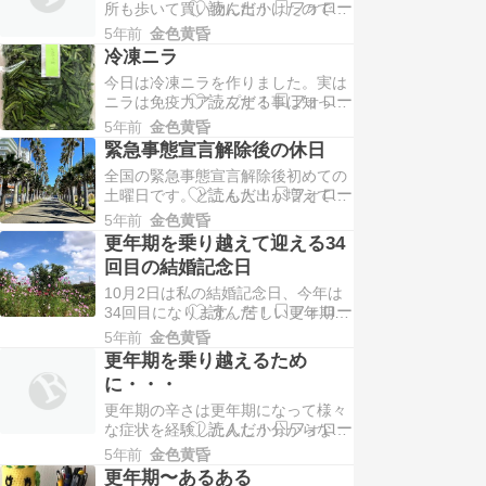
所も歩いて買い物に出かけたのでな
に色々な情報を調べる時代でもなか
んと1日の歩いた歩数が28000歩に
ったし、出産したばかりで便秘で病
5年前
金色黄昏
なりました。夜はぐっすり眠れまし
院に行くのも面倒でした…
冷凍ニラ
た♪そう言えば更年期の初め頃私は
今日は冷凍ニラを作りました。実は
足の痺れに悩んでた時期がありまし
ニラは免疫力アップする事は知って
た。特に指先が酷くて夜目が覚める
いましたが、なんと冷凍すると抗が
事もありました。当時足の冷え性も
5年前
金色黄昏
ん物質に変身するアリインが最大
ありましたので主人…
緊急事態宣言解除後の休日
9.6倍にアップするそうです。私も
全国の緊急事態宣言解除後初めての
初めて知りましたので冷凍ニラを毎
土曜日です。どこも人出が増えてい
日のお味噌汁にひとつまみ入れま
る感じがしました。先週の土曜日は
す。みなさんも是非試してみてくだ
5年前
金色黄昏
結婚記念日なので前から気になって
さい。
更年期を乗り越えて迎える34
た逗子マリーナに行って来ました。
回目の結婚記念日
実は逗子は今年度神奈川県幸福度ラ
10月2日は私の結婚記念日、今年は
ンキング3位のところでもありま
34回目になります。苦しい更年期を
す。都内から1時間程で、まるで海
終えて迎える結婚記念日は格別な幸
外のような景色を楽しめる…
5年前
金色黄昏
せを感じます。更年期になってから
更年期を乗り越えるため
主人は家事も沢山手伝ってくれて私
に・・・
は自分の時間を確保できて、ウオー
更年期の辛さは更年期になって様々
キングやストレッチなども毎日でき
な症状を経験した人しか分からない
るようになりました。私が苦しんだ
と思います。そのつらい更年期をど
り落ち込んだりした…
5年前
金色黄昏
のように乗り越えるのか、皆さんも
更年期〜あるある