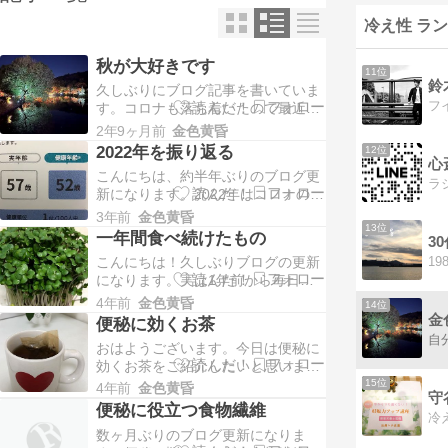
冷え性 ラ
秋が大好きです
11位
鈴
久しぶりにブログ記事を書いていま
す。コロナも落ち着いたので最近は
あちこち遊びに行くようにしてま
2年9ヶ月前
金色黄昏
す。紅葉〓見に行きましたので写真
2022年を振り返る
12位
を載せます。
こんにちは、約半年ぶりのブログ更
新になります。2022年はコロナの真
っ最中、私は若い頃から夢だった宅
3年前
金色黄昏
13位
建の免許にチャレンジしました。昨
一年間食べ続けたもの
3
年度の4月から10月まで半年間の勉
こんにちは！久しぶりブログの更新
強でなんと一発合格〓することがで
になります。実は1年前から毎日食
きました。主人には沢山協力しても
べ続けたものがあります。会社の同
らいながら、平日は朝の2時間、土
4年前
金色黄昏
14位
僚が癌にかかった時に毎日食べたそ
金
日祝日は平均8時…
便秘に効くお茶
うですが、今はがんも治って元気で
おはようございます。今日は便秘に
働いています。私は健康のために食
効くお茶をご紹介したいと思いま
べ始めましたが、1年続けた結果、
す。前回の記事で食物繊維の話しを
15位
白髪が増えてないのが最大の収穫で
4年前
金色黄昏
しましたが実は食物繊維は食べ物だ
す。また疲れるのをあん…
便秘に役立つ食物繊維
けではなくお茶からも簡単に摂取で
数ヶ月ぶりのブログ更新になりま
きます。みなさんもごぼうには食物