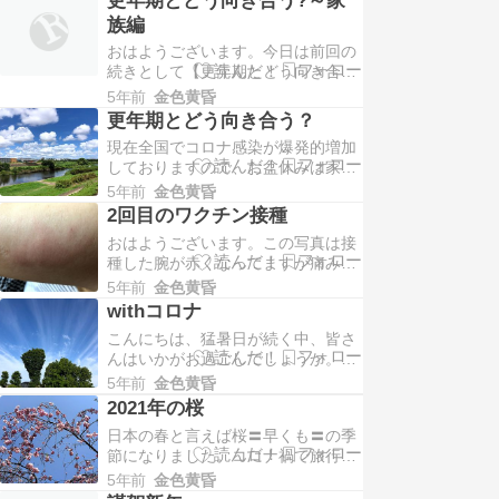
たきっかけもないのに胸がドキドキ
族編
してました。昼間はまだ運動したり
おはようございます。今日は前回の
して少し落ち着きますが、夜になる
続きとして【更年期とどう向き合
と眠れなくなります。色々試してみ
う？～家族編】を家族の皆さんにお
ましたが、深呼吸が一番…
5年前
金色黄昏
届けしたいと思います。更年期につ
更年期とどう向き合う？
いて理解していただき、更年期で苦
現在全国でコロナ感染が爆発的増加
しむ奥さんやお母さんを支えること
しておりますので、お盆休みは家で
で家族の絆を深め、幸せを実感でき
整理整頓などしながら外出を控える
るようになる事を目指しましょう。
5年前
金色黄昏
ようにしたいと思います。三日前に
もし自分の奥さんが病気で…
2回目のワクチン接種
ワクチン接種2回目を終えました
おはようございます。この写真は接
が、今は腕の赤みもなく体が軽くな
種した腕が赤くなってますが痛みも
った気がします。副反応を心配され
痒みもありません。一昨日モデルナ
る方も多いと思いますがご自身の判
5年前
金色黄昏
ワクチンの2回目を接種しました。
断で接種されるのをお勧め…
withコロナ
これからワクチン接種する方も多い
こんにちは、猛暑日が続く中、皆さ
と思いますので自分の経験を述べた
んはいかがお過ごしでしょうか。コ
いと思います。午後4時に接種して
ロナ禍での夏はとても辛い方も沢山
夜9時くらいから腕の痛みが出始め
5年前
金色黄昏
いらっしゃると思います。私も暑が
ました。なのでその間家…
2021年の桜
りなので毎日が大変です。この数ヶ
日本の春と言えば桜〓早くも〓の季
月間毎日1万歩歩いていましたが、
節になりました。コロナ禍で旅行も
先週から暑さで迷いながらウォーキ
行けないし近所で散歩しながら桜〓
ングをしております。朝の5時頃は
5年前
金色黄昏
を楽しむのが夫婦のプチ贅沢かな。
また25度ですが、30…