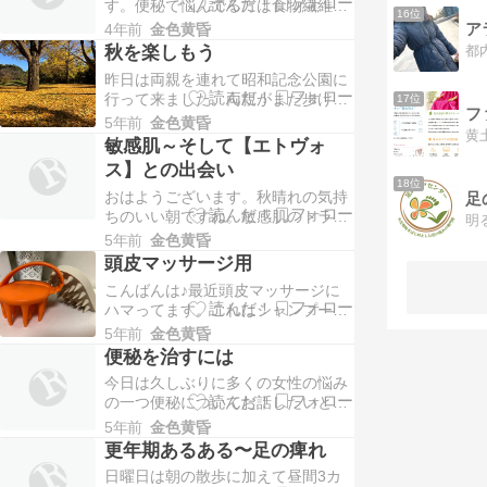
す。便秘で悩んでる方は食物繊維が
繊維が豊富に入っている事は聞いた
16位
豊富な食べ物は便秘に良い事はご存
事があるかと思いますが、ごぼう
ア
4年前
金色黄昏
知かと思いますが、食物繊維が豊富
100gには水溶性食物繊維…
秋を楽しもう
なさつまいも〓などを食べてるけど
昨日は両親を連れて昭和記念公園に
改善されてない経験はあるのではな
行って来ました。両親がまだ歩ける
17位
いでしょうか。私もありました。便
うちに色々楽しんで欲しいので月一
秘が改善するところか悪化して苦労
5年前
金色黄昏
回は一緒に出かけたりしておりま
した事もありました。実は…
敏感肌～そして【エトヴォ
す。昨日は秋晴れでとても良い天気
ス】との出会い
だったので大勢の人で賑わっていま
18位
おはようございます。秋晴れの気持
した。園内はとても広いので昨日も
足
ちのいい朝ですね。敏感肌のトラブ
一万歩以上歩きました。両親もとて
明
ルになってからもうすぐ10年になり
も喜んで、景色を楽しみな…
5年前
金色黄昏
ます。肌のトラブルが発症すると化
頭皮マッサージ用
粧が出来なくて、暑い夏でもマスク
こんばんは♪最近頭皮マッサージに
をして化粧なしで出勤していた辛い
ハマってます。これはシャンプー買
思い・・・治るまで1週間から十
った時に無料でついた物ですが最初
日、その辛さは肌のトラブルを経験
5年前
金色黄昏
は使わなかったのでしばらく放置し
した人しか分からないと…
便秘を治すには
ておりました。最近頭皮を軽く叩く
今日は久しぶりに多くの女性の悩み
ようにして使ってますがとても気持
の一つ便秘についてお話したいと思
ちいいです。素材がゴムかシリコ
います。私が便秘になったのは出産
ン？なのかやわらかいです。血流が
5年前
金色黄昏
の時でした。出産してから約一週間
よくなるので白髪防止や薄…
更年期あるある〜足の痺れ
排便が出来なくて、その辛さは未だ
日曜日は朝の散歩に加えて昼間3カ
に忘れられません。当時は今のよう