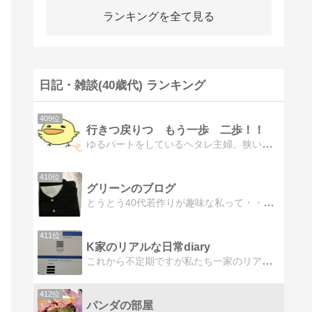
ランキングを全て見る
日記・雑談(40歳代) ランキング
409位
行きつ戻りつ もう一歩 二歩！！
ゆるパートをしているヘタレ主婦。狭い世界で、日々のど〜でもいいようなことを綴っています。
410位
グリーンのブログ
とうとう40代若作りが趣味な私って・・何にも長続きしない私･･･色々聞いてくださいませ
411位
K家のリアルな日常diary
これから不定期ですが私たち一家のリアルな収支や日常を中心とした記事を案内していきます。私たち一家の名前や住んでいる住所など個人が特定できる情報は晒すつもりはありませんのでご了承ください。
412位
パンダの部屋