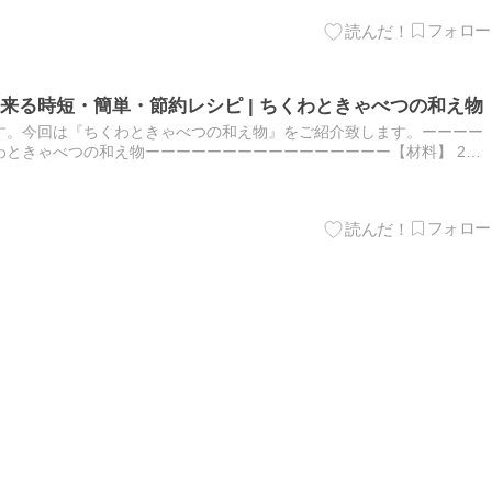
来る時短・簡単・節約レシピ | ちくわときゃべつの和え物
す。今回は『ちくわときゃべつの和え物』をご紹介致します。ーーーー
わときゃべつの和え物ーーーーーーーーーーーーーーーー【材料】 2人
3玉・マヨネーズ 適量・あおさ 適量【作り方】➀ちくわは縦半…