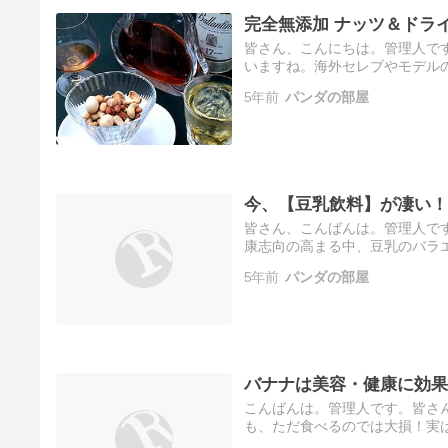
完全無添加 ナッツ＆ドラ
皆さん、こんにちは。管理人で
いますね。海外セレブやモデル
せて頂きます。★ナッツの栄養
5年前
パンダの部屋
…
今、【豆乳飲料】が凄い！
皆さん、こんばんは。管理人で
康志向の高まる中、豆乳のバラ
手意識」がある人をターゲット
5年前
パンダの部屋
て…
バナナは美容・健康に効果
こんばんは。管理人です。皆さ
も、ただ食べるのでは大損！実
るバナナの効果とより効果的に