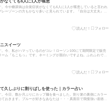
がなくても6人に1人が罹患
す。今や糖尿病は自覚症状がなくても6人に1人が罹患していると言われ
グレーゾーンの方もかなり多いと見られています。『自分は大丈夫』と
かしたら糖尿病予備軍かも！？ーーーーーーーーーーーーーーーーー
ニスイーツ
。今、私がハマっているのがコレ！ローソン100にて期間限定で販売
リーム『もこもっ』です。ネーミングが面白いですよね。ふわふわでし
風味がしっかりします。さつま芋好きの方、ご興味がある方は、機会
て久しぶりに割りばしを使った｜カラー占い
す。今日、数か月ぶりにカップ麺を食べました。割り箸の裏側にカラー
めておきます。ブルーが好きなあなたは・・・真面目で我慢強い道徳家
ります。自分自身の願望とか欲求より道徳的な考え方が優先しがちで