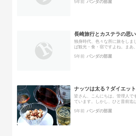
5年前
パンダの部屋
し…
長崎旅行とカステラの思い
独身時代、色々な所に旅をしま
ば観光・食・宿ですよね。まあ、
スポットをあてていきたいと思
5年前
パンダの部屋
ナッツは太る？ダイエット
皆さん、こんにちは。管理人で
ています。しかし、ひと昔前迄
で、今回はナッツのダイエット
5年前
パンダの部屋
ナ…