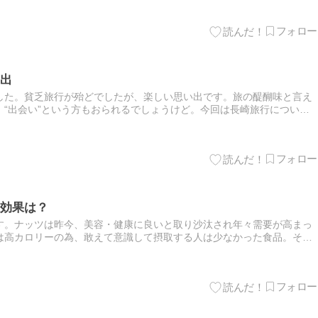
出
した。貧乏旅行が殆どでしたが、楽しい思い出です。旅の醍醐味と言え
“出会い”という方もおられるでしょうけど。今回は長崎旅行について
います。★長崎旅行のルーティーン長崎は2度行った事があります。1…
効果は？
す。ナッツは昨今、美容・健康に良いと取り沙汰され年々需要が高まっ
は高カロリーの為、敢えて意識して摂取する人は少なかった食品。そこ
効果と理想的な摂取方法に焦点をあてて検証してみたいと思います。★