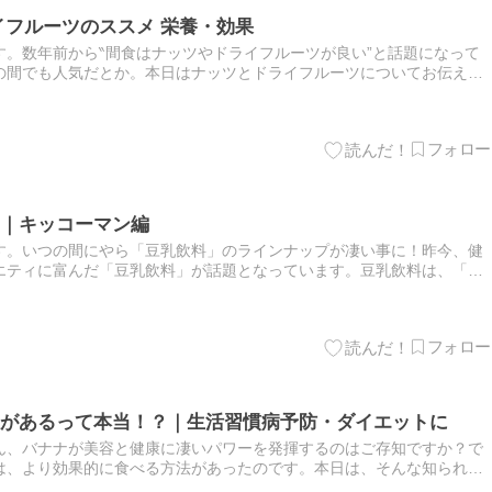
イフルーツのススメ 栄養・効果
す。数年前から‶間食はナッツやドライフルーツが良い”と話題になって
の間でも人気だとか。本日はナッツとドライフルーツについてお伝えさ
・効果：ビタミン・ミネラル・アミノ酸・脂質等が豊富・ビタミンE・
｜キッコーマン編
す。いつの間にやら「豆乳飲料」のラインナップが凄い事に！昨今、健
エティに富んだ「豆乳飲料」が話題となっています。豆乳飲料は、「苦
に、豆乳に「コーヒー」や「バナナ」等の様々なフレーバーが加えられ
があるって本当！？｜生活習慣病予防・ダイエットに
ん、バナナが美容と健康に凄いパワーを発揮するのはご存知ですか？で
は、より効果的に食べる方法があったのです。本日は、そんな知られざ
食べる方法についてお伝え致します。ーーーーーーーーーーーーーーー