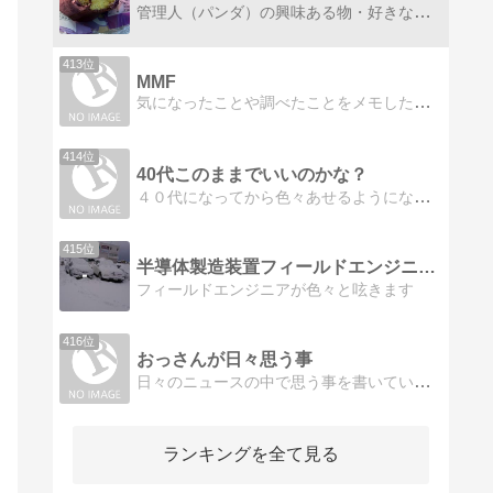
管理人（パンダ）の興味ある物・好きな食べ物・アラフォーから増え続ける悩み・気になる事・1日の出来事等を思いつくままに綴った日記
413位
MMF
気になったことや調べたことをメモしたり、まとめています。
414位
40代このままでいいのかな？
４０代になってから色々あせるようになったパート主婦の日記
415位
半導体製造装置フィールドエンジニアのつぶやき
フィールドエンジニアが色々と呟きます
416位
おっさんが日々思う事
日々のニュースの中で思う事を書いていきます。
ランキングを全て見る