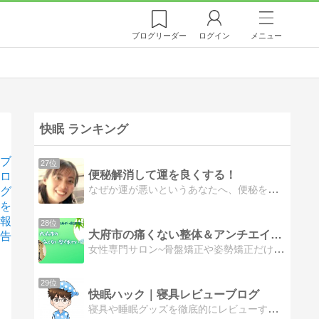
ブログ
リーダー
ログイン
メニュー
快眠 ランキング
ブ
27位
便秘解消して運を良くする！
ロ
なぜか運が悪いというあなたへ、便秘を解消して運を良くするお手伝いを、ヒーリングを通して行います。
グ
を
報
28位
大府市の痛くない整体＆アンチエイジングエステ Y'S（わい…
告
女性専門サロン~骨盤矯正や姿勢矯正だけじゃ物足りない、お顔や頭・身体の歪みも同時に調整
29位
快眠ハック｜寝具レビューブログ
寝具や睡眠グッズを徹底的にレビューするサイトです。デメリットもしっかりと伝えることを大切にしています。
つ