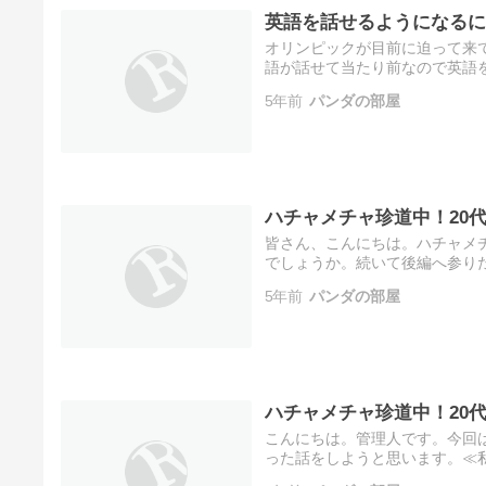
英語を話せるようになるに
オリンピックが目前に迫って来
語が話せて当たり前なので英語
張らなくてはならないあなた。
5年前
パンダの部屋
文…
ハチャメチャ珍道中！20
皆さん、こんにちは。ハチャメ
でしょうか。続いて後編へ参り
した水着〓を着ていざ海辺へ。
5年前
パンダの部屋
リ…
ハチャメチャ珍道中！20
こんにちは。管理人です。今回
った話をしようと思います。≪
初の海外旅へ行く事になりまし