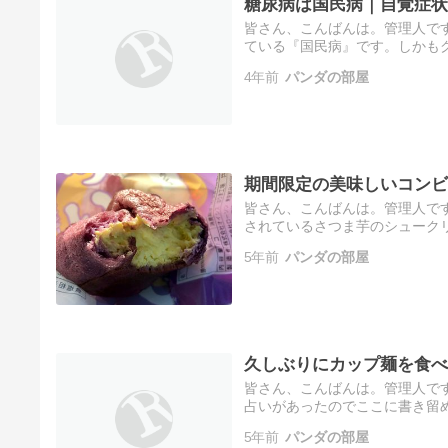
糖尿病は国民病｜自覚症状
皆さん、こんばんは。管理人で
ている『国民病』です。しかも
思っているそこのあなた！もし
4年前
パンダの部屋
ー…
期間限定の美味しいコンビ
皆さん、こんばんは。管理人です
されているさつま芋のシューク
っとりクリーミー。さつま芋の
5年前
パンダの部屋
が…
久しぶりにカップ麺を食べ
皆さん、こんばんは。管理人で
占いがあったのでここに書き留
真面目で理屈っぽいところがあ
5年前
パンダの部屋
す。…