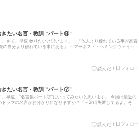
きたい名言・教訓 ”パート⑧”
す。さて、早速 参りたいと思います。・『他人より優れている事が高貴
去の自分より優れている事にある』 ～アーネスト・ヘミングウェイ～・
して そこから光が入る』（困難や欠陥は必ずあるが それと向…
きたい名言・教訓 ”パート⑦”
。早速、“名言集パート⑦”にいってみたいと思います。 今回は最近の
のドラマの名言かお分かりになりますか？『～沢山失敗してるよ。その
事を考える。ここから先を変える。起きてしまった事も他人も変えら…