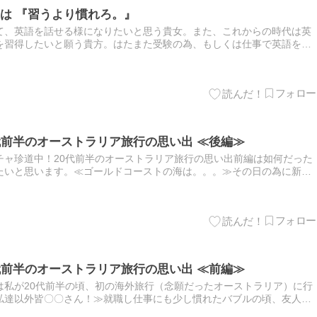
は 『習うより慣れろ。』
て、英語を話せる様になりたいと思う貴女。また、これからの時代は英
を習得したいと願う貴方。はたまた受験の為、もしくは仕事で英語を頑
私も英語を流暢に話せる事がかつての夢でした。学生時代は外国の方と
代前半のオーストラリア旅行の思い出 ≪後編≫
チャ珍道中！20代前半のオーストラリア旅行の思い出前編は如何だった
たいと思います。≪ゴールドコーストの海は。。。≫その日の為に新調
ゴールドコーストの海で水着を来て海水浴のはずでした。オーストラ
代前半のオーストラリア旅行の思い出 ≪前編≫
は私が20代前半の頃、初の海外旅行（念願だったオーストラリア）に行
私達以外皆〇〇さん！≫就職し仕事にも少し慣れたバブルの頃、友人と
た。いつもは貧乏国内旅行ばかりだったので思い切って奮発してみま