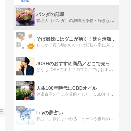
30位
パンダの部屋
管理人（パンダ）の興味ある物・好きな食べ物・アラフォーから増え続ける悩み・気になる事・1日の出来事等を思いつくままに綴った日記
31位
そば殻枕にはダニが湧く！枕を清潔に保つならこの枕
せっかく寝心地のいいそば殻枕を手に入れたのにダニが湧いて頭がかゆい！そんな悩みでお困りの方に、通気性に優れた丸洗い可能の枕をご紹介します。
32位
JOSHのおすすめ商品／どこで売ってる？どこで買える？
どうもJOSHです！このブログではおすすめの商品を紹介しています！トレンド商品の口コミ評判やどこで売ってるか（どこが安いか）の情報をまとめています★
33位
人生100年時代にCBDオイル
健康資産の向上を目的とした、CBDオイルの情報サイトおよびオンラインストアです。これからの人生100年時代の健康を支えるCBDオイルの魅力を分かりやすく伝えます
34位
Lilyの夢占い
夢占い、夢にまつわるニュースや書籍のレビューを紹介するサイトです