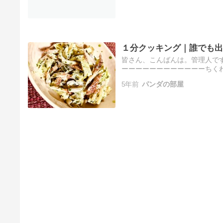
１分クッキング｜誰でも出
皆さん、こんばんは。管理人で
ーーーーーーーーーーーーちく
分・ちくわ 1袋・きゃべつ 1/
5年前
パンダの部屋