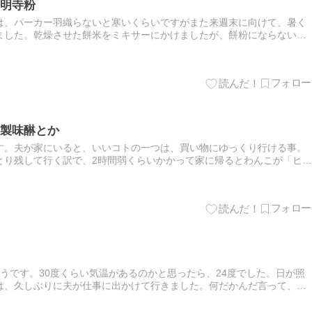
明寺粉
は、パーカー羽織らないと寒いくらいですがまた来週末に向けて、暑く
ました。乾燥させた餅米をミキサーにかけましたが、餅粉にならないよ
つちょっとずつ回してみました。粗目のふるいでふるってはまだ大きい
製味醂とか
す。夫が家にいると、いいコトの一つは、買い物にゆっくり行ける事。
とり残して行く訳で、2時間弱くらいかかって家に帰るとわんこが「ヒー
。淋しかったのねーごめんねーと毎回抱っこしてヨシヨシします。夫
うです。30度くらい気温があるのかと思ったら、24度でした。日が照
は、久しぶりに夫が仕事に出かけて行きました。何だかんだ言って、家
も、家に誰かがいると、やりたいなと思った事に対してやる気が起き…