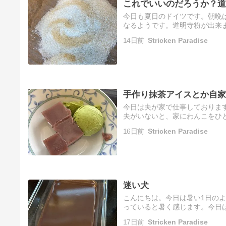
これでいいのだろうか？道
今日も夏日のドイツです。朝晩
なるようです。道明寺粉が出来
うに、注意しながらちょっとず
14日前
Stricken Paradise
餅…
手作り抹茶アイスとか自家
今日は夫が家で仕事しておりま
夫がいないと、家にわんこをひ
ヒー」と泣いて迎えてくれます
16日前
Stricken Paradise
が…
迷い犬
こんにちは。今日は暑い1日のよ
っていると暑く感じます。今日
で仕事をすることが多い夫。で
17日前
Stricken Paradise