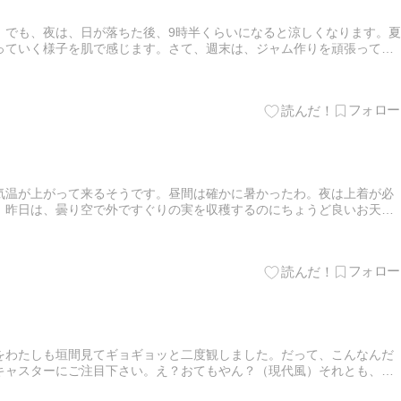
。でも、夜は、日が落ちた後、9時半くらいになると涼しくなります。夏
っていく様子を肌で感じます。さて、週末は、ジャム作りを頑張ってお
ャム。息子にあげたり、ご近所さんにあげたりで今の所、11個手元に…
気温が上がって来るそうです。昼間は確かに暑かったわ。夜は上着が必
。昨日は、曇り空で外ですぐりの実を収穫するのにちょうど良いお天気
分けしましたがまだまだすぐりの実は沢山なっています。ボウルの中に
をわたしも垣間見てギョギョッと二度観しました。だって、こんなんだ
キャスターにご注目下さい。え？おてもやん？（現代風）それとも、バ
した。わたしには、バカ殿にしか見えません。このキャスターさんは、