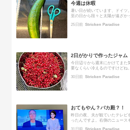
今週は休暇
暑い日が続いています、ドイツ
至の日から段々と太陽が遠ざか
りました。第二弾のすぐりのジ
25日前
Stricken Paradise
2日がかりで作ったジャム
今日辺りから週末にかけてまた
要なくらい冷えるのですけどね
でした。一部ご近所さんにお裾
30日前
Stricken Paradise
は…
おてもやん？バカ殿？！
昨日の夜、夫が観ていたテレビ
ったんですよ。右側のニュース
カ殿？恐る恐る、拡大してみま
31日前
Stricken Paradise