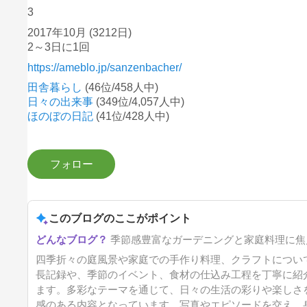
3
2017年10月
(3212日)
2～3日に1回
https://ameblo.jp/sanzenbacher/
田舎暮らし
(46位/458人中)
日々の出来事
(349位/4,057人中)
ほのぼの日記
(41位/428人中)
このブログのここがポイント
季節感豊富なガーデニングと家庭料理に焦
四季折々の庭風景や家庭での手作り料理、クラフトについ
長記録や、季節のイベント、食材の仕込み工程を丁寧に紹
ます。多彩なテーマを通じて、日々の生活の彩りや楽しさ
感のある内容となっています。写真やエピソードを交え、