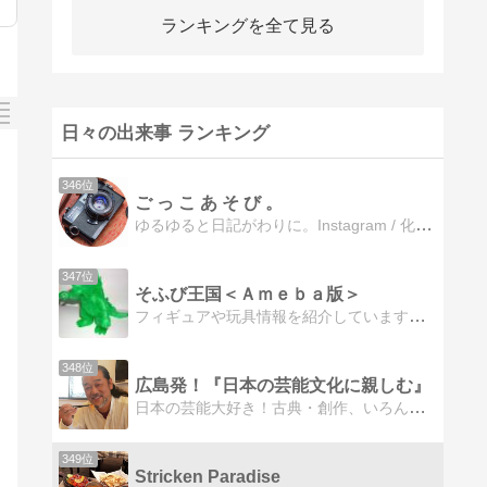
ランキングを全て見る
日々の出来事 ランキング
346位
ご っ こ あ そ び 。
ゆるゆると日記がわりに。Instagram / 化粧品 / わんこ / 旅行 / etc...
347位
そふび王国＜Ａｍｅｂａ版＞
フィギュアや玩具情報を紹介しています。コレクション、映画、イベントが主なテーマです。
348位
広島発！『日本の芸能文化に親しむ』
日本の芸能大好き！古典・創作、いろんな活動をしています。
349位
Stricken Paradise