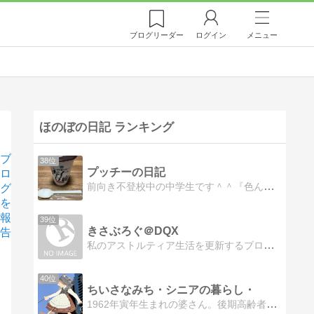
ブログ
リーダー
ログイン
メニュー
ほのぼの日記 ランキング
ブ
38位
プッチーの日記
ロ
前向き不登校中の中学生です＾＾『色んなものに負けず、楽しく生活』を目指しています！！
グ
を
報
39位
きさぶろぐ＠DQX
告
私のアストルティア生活を更新するブログです。
40位
ちいさなみち・シニアの暮らし・
1962年寅年生まれの婆さん。後期高齢者の夫と高齢犬との迷走の日々を綴っています。