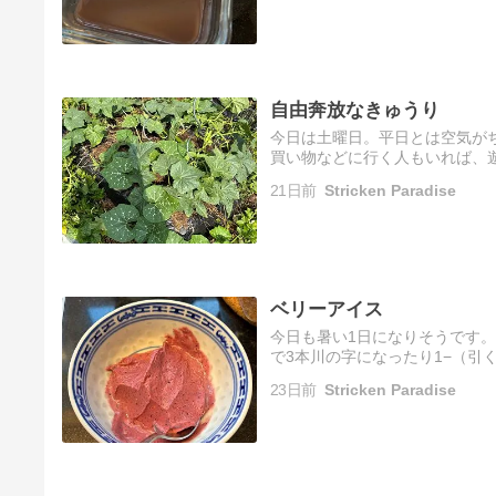
自由奔放なきゅうり
今日は土曜日。平日とは空気が
買い物などに行く人もいれば、
いる感じ。これが日曜日になる
21日前
Stricken Paradise
し…
ベリーアイス
今日も暑い1日になりそうです
で3本川の字になったり1−（引
ず、明け方暑くて目が覚めまし
23日前
Stricken Paradise