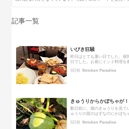
記事一覧
いびき狂騒
昨日はとても暑い日でした。昼間
日でした。お昼にインド料理を
ました。これだけ暑いと、ハエ
3日前
Stricken Paradise
きゅうりからかぼちゃが！
数日前に、畑のきゅうりを見て
ゅうりの苗のはずなのにかぼち
したら、ガーデンセンターで売
5日前
Stricken Paradise
木…