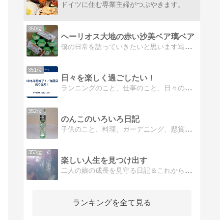
ドイツに住む専業主婦がつぶやきます。
350位
ヘーリオス大地の赤い沙美ベア璃ベア
僕の日常を語っていきたいと思います写真の無断転載禁止
351位
日々を楽しく過ごしたい！
ランニングのこと、仕事のこと、日々のこと
352位
のんこのいろいろ日記
子供のこと、料理、ガーデニング、懸賞（モニター）などの記録です。
353位
楽しい人生を見つけ出す
二人の娘の成長を見守る日記＆これからの自分の人生を一生懸命に楽しむ修行日記です。
ランキングを全て見る