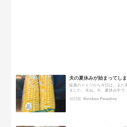
夫の夏休みが始まってしま
猛暑のドイツから今日は。また
ました。夫ね、今、夏休み中で
せんが仕事もせずに家でダラダ
10日前
Stricken Paradise
使…