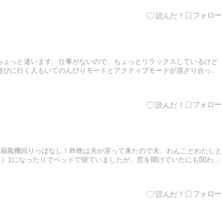
ちょっと違います。仕事がないので、ちょっとリラックスしているけど
遊びに行く人もいてのんびりモードとアクティブモードが混ざり合って
と、まず第一に、車が走る数がグッと減ってみんな家に篭ってだらっと
。扇風機回りっぱなし！昨晩は夫が戻って来たので夫、わんことわたしと
く）1になったりでベッドで寝ていましたが、窓を開けていたにも関わら
た。夫って体温高いから部屋の温度を上げたのかしら？最近、アー…