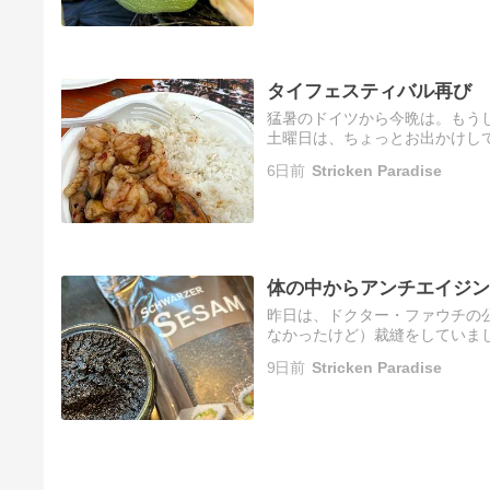
タイフェスティバル再び
猛暑のドイツから今晩は。もう
土曜日は、ちょっとお出かけし
じような感じでした。食べ物の
6日前
Stricken Paradise
た…
体の中からアンチエイジン
昨日は、ドクター・ファウチの
なかったけど）裁縫をしていま
いましたが、111回も黙秘権を
9日前
Stricken Paradise
ワ…