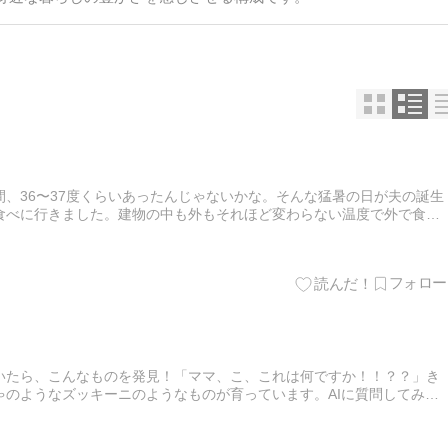
、36〜37度くらいあったんじゃないかな。そんな猛暑の日が夫の誕生
食べに行きました。建物の中も外もそれほど変わらない温度で外で食べ
も来ないみたいです。わたしが食べたのは、レンズ豆のカレー。美味…
いたら、こんなものを発見！「ママ、こ、これは何ですか！！？？」き
ゃのようなズッキーニのようなものが育っています。AIに質問してみま
られているきゅうりの苗は丈夫で病気にならないようにかぼちゃと接