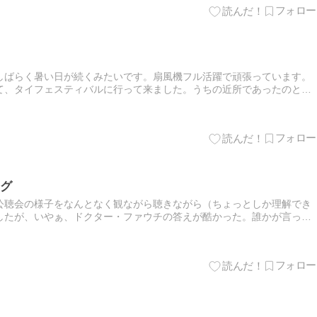
しばらく暑い日が続くみたいです。扇風機フル活躍で頑張っています。
て、タイフェスティバルに行って来ました。うちの近所であったのと同
屋台があって、タイの野菜とか食品とかを売る屋台などなどがありまし
グ
公聴会の様子をなんとなく観ながら聴きながら（ちょっとしか理解でき
したが、いやぁ、ドクター・ファウチの答えが酷かった。誰かが言って
使ったらしいですね。思い起こせば、コロナ騒動が始まって、コロナ