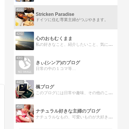
41位
Stricken Paradise
ドイツに住む専業主婦がつぶやきます。
42位
心のおもむくまま
私の好きなこと、紹介したいこと、気になることを、心のおもむくまま、のんびりと語っていきます。少しでも幸せのお役に立てたら、嬉しいです！
43位
きぃ(シンア)のブログ
日常の中の１コマ等…
44位
楓ブログ
このブログには日常や趣味、その他のことを書いてます(/・ω・)/ 個性的な仲間と共に、いつものんびり過ごしてます。物語も投稿しております。
45位
ナチュラル好きな主婦のブログ
ナチュラルなもの、可愛いものが大好きな、主婦のブログです。