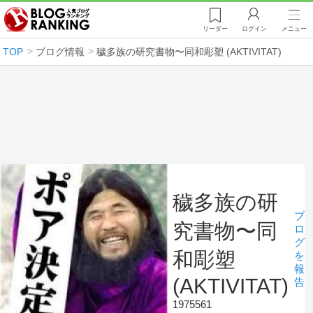
リーダー
ログイン
メニュー
TOP
ブログ情報
穢多族の研究書物〜同和彫塑 (AKTIVITAT)
穢多族の研
ブ
究書物〜同
ロ
グ
和彫塑
を
報
(AKTIVITAT)
告
1975561