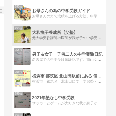
252位
お母さんの為の中学受験ガイド
お母さんの力で成績を上げる方法。中学受験を成功に導くサポートのコツと注意点を紹介していきます。
253位
大和撫子養成所【父塾】
元大学受験講師の医師が我が子の中学受験を診る！学習以外にも、趣味や医療についても徒然に書き散らかしています。
254位
男子＆女子 子供二人の中学受験日記
名古屋での中学受験体験記です。南山女子・愛知淑徳・滝・東海・県外難関校合格！
255位
横浜市 都筑区 北山田駅前にある 個人塾・家庭教師派遣元 …
横浜市 都筑区 北山田にて 学習塾・家庭教師派遣を行っております。理科・数学・英語は特に力を入れていますが、文系科目・法律系・簿記系資格の指導も対応可。ストイ…
256位
2021年塾なし中学受験
サッカーとゲームが大好きな我が息子が塾なしで中学受験に挑みます。姉は２０１７年度難関女子中学校に合格！
257位