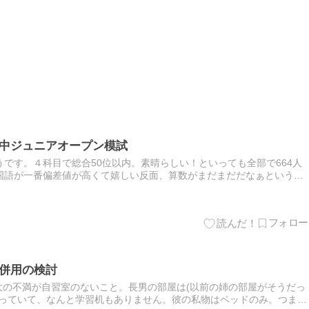
成中ジュニアオープン模試
です。４科目で総合50位以内。素晴らしい！といっても全部で664人
国語が一番偏差値が高くて嬉しい反面、算数がまだまだだなぁという感
よ。今の順位が維持できたら大したものですが、ねえ。。。なお、解
】
塾併用の検討
最大の不満が自習室のないこと。長男の部屋は(以前の姉の部屋がそうだっ
なっていて、なんと学習机もありません。彼の私物はベッドのみ。つまり