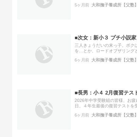
リビング学習派なんですが、う
5ヶ月前
大和撫子養成所【父塾
■次女：新小３ プチ小説家
三人きょうだいの末っ子。ボク
を…とか、ロードオブザリング
絵本を読み聞かせる余裕はなく
6ヶ月前
大和撫子養成所【父塾
な扱…
■長男：小４ 2月復習テス
2026年中学受験組の皆様、お
日、４年生最後の復習テストを
ストですから、余り対策しない
6ヶ月前
大和撫子養成所【父塾
そ…