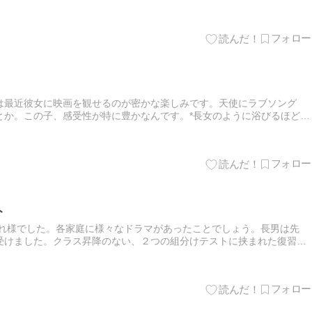
ちは家族が多いし犬猫もいるし居並ぶ水槽は眩しいし、妹とは仲良…
】
は最近彼女に映画を観せるのが密かな楽しみです。天使にラブソング
とか。この子、感受性が特に豊かなんです。*長女のように浴びるほどの
、長男のようにあちこち連れ回す余裕もなく、姉兄からはときに理不尽
】
ト
疲れ様でした。各家庭に様々なドラマがあったことでしょう。長男は先
受けました。クラス昇降のない、２つの組分けテストに挟まれた復習テ
子もいたかも知れません。しかし、我が家のモットーは『復習テストこ
】