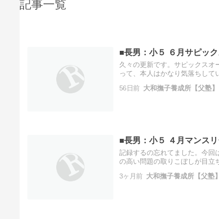
記事一覧
■長男：小５ ６月サピッ
久々の更新です。サピックスオ
って、本人はかなり気落ちしてい
科目(A＋B)偏差値は70に惜しく
56日前
大和撫子養成所【父塾】
■長男：小５ ４月マンスリ
記録するの忘れてました。今回は
の高い問題の取りこぼしが目立ち
付いていけ！＊＊＊ボクの方は
3ヶ月前
大和撫子養成所【父塾