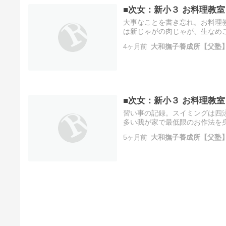
■次女：新小３ お料理教室
大事なことを書き忘れ。お料理
は新じゃがの肉じゃが、生なめ
た！とにかくお手伝いをよくこ
4ヶ月前
大和撫子養成所【父塾
てく…
■次女：新小３ お料理教室
習い事の記録。スイミングは四
多い我が家で最低限のお作法を
と。体操教室はキャンセル待ち
5ヶ月前
大和撫子養成所【父塾
文は…