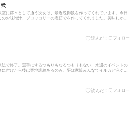
 弐
教室に嬉々として通う次女は、最近晩御飯を作ってくれています。今日
このお味噌汁、ブロッコリーの塩茹でを作ってくれました。美味しかっ
なしてくれる子で、お願いするといつも気持ち良く「はい！」と返事し
】
泳法で終了。選手にするつもりもなるつもりもない、水辺のイベントの
身に付けたら後は実地訓練あるのみ。夢は家族みんなでイルカと泳ぐこ
。ちょっと運動神経にぶめなのを気にしているようで、本人の希望。公
】