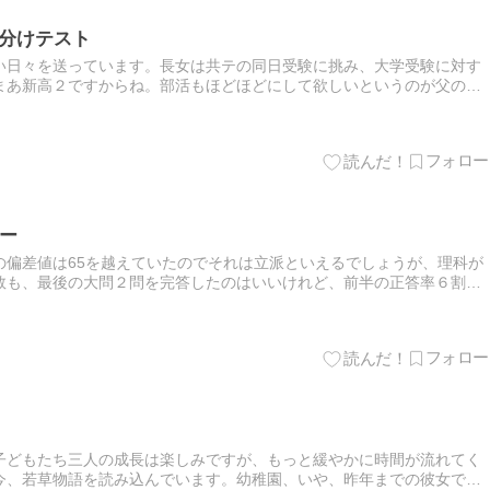
組分けテスト
い日々を送っています。長女は共テの同日受験に挑み、大学受験に対す
まあ新高２ですからね。部活もほどほどにして欲しいというのが父の本
がメインですが、お勉強も継続しています。今夏くらいから通塾ですか
】
リー
の偏差値は65を越えていたのでそれは立派といえるでしょうが、理科が
数も、最後の大問２問を完答したのはいいけれど、前半の正答率６割を
国語も漢字で２問間違えています。２科＞４科＞算数＞65＞国語＞社
】
子どもたち三人の成長は楽しみですが、もっと緩やかに時間が流れてく
今、若草物語を読み込んでいます。幼稚園、いや、昨年までの彼女では