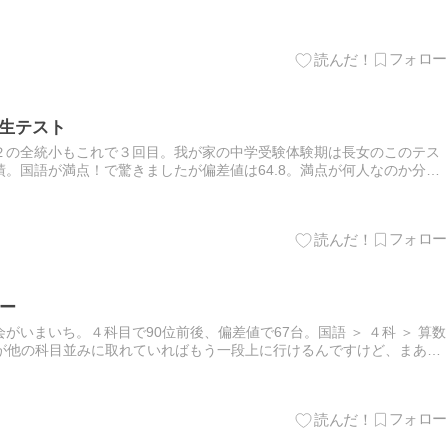
じます。長男は元々読書が好きではなかったのですが、小２の頃に『ハ
】
学生テスト
２の全統小もこれで３回目。我が家の中学受験体験期は長女のこのテス
。国語が満点！で驚きましたが偏差値は64.8。満点が何人なのか分か
点が取りやすかったのでしょう。でも、ノーミスは立派です。算数
】
リー
いまいち。４科目で90位前後、偏差値で67台。国語 ＞ ４科 ＞ 算数
 社会社会が他の科目並みに取れていればもう一段上に行けるんですけど、まあ後
理科や社会はどうせ来年、再来年しっかり勉強…
】