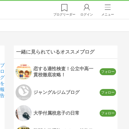
ブログ
リーダー
ログイン
メニュー
一緒に見られているオススメブログ
ブ
恋する適性検査！公立中高一
ロ
貫校徹底攻略！
グ
を
報
ジャングルジムブログ
告
大学付属校息子の日常
。