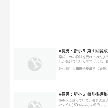
■長男：新小５ 第１回開
早稲アカの模試を受けてみたよう
しか受けてないんですけどね。
想もあり。まあ、これからです
5ヶ月前
大和撫子養成所【父塾
説…
■長男：新小５ 個別指導
SAPIXに通っていて、長男の
たように)家族みんなの物置に