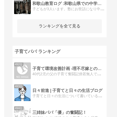
和歌山教育ログ :和歌山県での中学受験などの話です
子どもが3人います。塾にお世話になり中学受験をする予定です。
ランキングを全て見る
子育てパパ ランキング
492位
子育て環境改善計画 -理不尽嫁との闘い-
40代2児の父の子育て奮闘記傍若無人で理不尽な嫁に心が折れそう
493位
日々前進 | 子育てと日々の生活ブログ
子育てと日々の生活について書いているブログです。
494位
三姉妹パパ「優」の奮闘記！