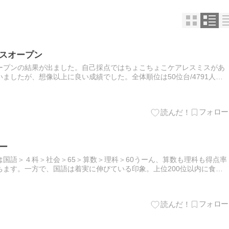
クスオープン
ープンの結果が出ました。自己採点ではちょこちょこケアレスミスがあ
ましたが、想像以上に良い成績でした。全体順位は50位台/4791人。4
も届かず。得点は380点台。4科目(A)偏差値は72超…
ー
国語＞４科＞社会＞65＞算数＞理科＞60うーん、算数も理科も得点率
ます。一方で、国語は着実に伸びている印象。上位200位以内に食い
相変わらず釣りバカで、ついにクロマグロに手を出してしまいました…
】