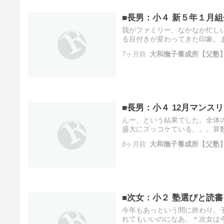
■長男：小４ 新５年１月
我がファミリー、なかなか忙し
る目付きが変わってきた印象。
音(笑)。新小３の次女はピアノ
7ヶ月前
大和撫子養成所【父塾
ね…
■長男：小４ 12月マンス
んー、という結果でした。全体
盛大にズッコケている。。。算
超える問題でちらほら落とし。
8ヶ月前
大和撫子養成所【父塾
会…
■次女：小２ 塾選びと読書
今年もあっという間に終わり。
れてもいいのになあ。＊次女は