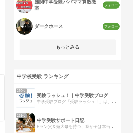
難関中学受験パパママ算数教
室
ダークホース
もっとみる
中学校受験 ランキング
250位
受験ラッシュ！｜中学受験ブログ
中学受験ブログ「受験ラッシュ！」は、御三家である「麻布」、「渋幕」など、受験した中学校全てに合格（全勝）した中学受験に関するブログです！これから中学受験に挑戦する方々に経験した内容や様々な役立つ情報を提供します！
251位
中学受験サポート日記
Fラン父＆短大母を持つ、我が子は本当に絵にかいたような普通の子。計画的に始めた中学受験で、最難関中学に合格！我が家が中学受験（関西）で実践した学習方法や体験を過去のメモと記憶をもとにまとめています。