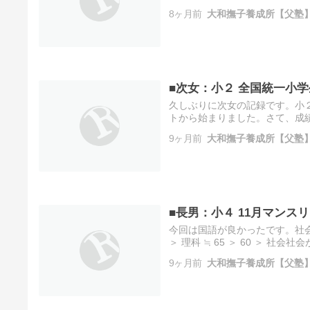
考えられない読書力の進歩を感
8ヶ月前
大和撫子養成所【父塾
リー…
■次女：小２ 全国統一小
久しぶりに次女の記録です。小
トから始まりました。さて、成績
りませんが、今までよりも高得
9ヶ月前
大和撫子養成所【父塾
は……
■長男：小４ 11月マンス
今回は国語が良かったです。社会が
＞ 理科 ≒ 65 ＞ 60 ＞
からなら何とでも言えますね。
9ヶ月前
大和撫子養成所【父塾