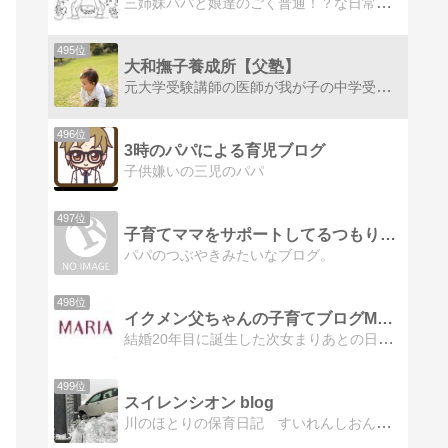
三姉妹パパと娘達のごく普通！？な日常大変ながら楽しい日常を、笑いのエッセンスを込めて紹介出来ればと思ってます。
495位
大和撫子養成所【父塾】
元大学受験講師の医師が我が子の中学受験を診る！学習以外にも、趣味や医療についても徒然に書き散らかしています。
496位
3時のパパによる育児ブログ
子供嫌いの三児のパパ
497位
子育てママをサポートしてるつもり（笑）
パパのつぶやきみたいなブログ。
498位
イクメン父ちゃんの子育てブログMARIA
結婚20年目に誕生した次女まりあとの日常20歳・17歳・2歳の子どもの父ちゃん。これまでの気づきをまりあに全力投球！
499位
スイレンシオン blog
川のほとりの保育日記 すいれんしおんブログ 二人の食事管理、サッカー空手の送迎やら・・手一杯の毎日です。