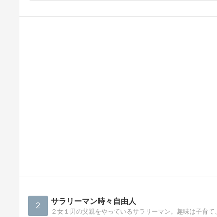
サラリーマン時々自由人
2
２女１男の父親をやっているサラリーマン。趣味は子育て