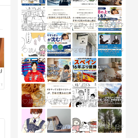
;・∀・)うちの家族、その周りの人達のアホ話、笑い話で、今まで無かったタイプのお笑いブログだと思います(;・∀・)
り