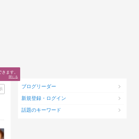
できます。
閉じる
ブログリーダー
示
新規登録・ログイン
話題のキーワード
小さな田舎町で学習塾を営んでいる"塾長パパ"の育児＆教育研究レポート。高2の息子と中1の娘の父で、17年間「頭の良い子に育てない子育て」を実践中。その子育てメソッド、また子育てや教育の仕事を通して学んだこと、感じたことを熱く語る！