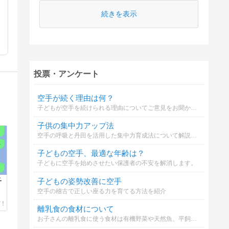
続きを表示
投票・アンケート
空手が続く理由は何？
子どもが空手を続けられる理由についてご意見をお聞かせください。
子供の集中力アップ法
空手の呼吸と丹田を活用した集中力育成法について解説します。
子どもの空手、最適な年齢は？
子どもに空手を始めさせたい保護者の不安を解消します。
子どもの姿勢改善に空手
子
空手の稽古で正しい座る力を育てる方法を紹介
離乳食の食材について
お子さんの離乳食に使う食材は有機野菜や天然魚、平飼い卵などこだわっていますか？※私はこだわって選んでいるのですがなんせお高い、、、家計を圧迫しています(´;ω;｀)