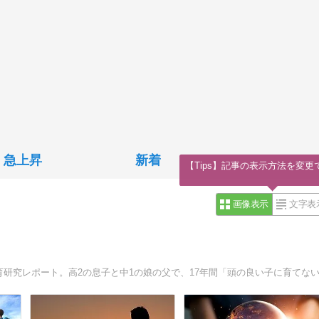
急上昇
新着
【Tips】記事の表示方法を変更
画像表示
文字表