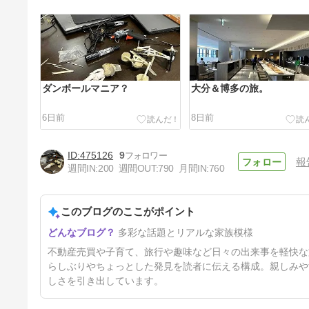
ダンボールマニア？
大分＆博多の旅。
6日前
8日前
475126
9
報
週間IN:
200
週間OUT:
790
月間IN:
760
このブログのここがポイント
献血マニア。
多彩な話題とリアルな家族模様
18日前
不動産売買や子育て、旅行や趣味など日々の出来事を軽快な
らしぶりやちょっとした発見を読者に伝える構成。親しみや
しさを引き出しています。