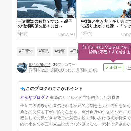
三者面談の時期ですね ～親子
中1娘と生き方・在り方に
の信頼関係を築くには～
て盛り上がった話 ～「ミ
ョンステートメント」って
5日前
12日前
～
【TIPS】気になるブログをフ
#子育て
#育児
#教育
#子育てパパ
#学習塾
#頭の
登録は不要！すぐ使えま
1026947
20
週間IN:
250
週間OUT:
400
月間IN:
1400
父ちゃんも負けられない！～最
近の我が家、悩める「息子」編
～
このブログのここがポイント
25日前
家庭のリアルと哲学を融合した教育論
子育ての現場から発信される実践的な知恵と人生哲学を伝え
族との交流を丁寧に綴りながら、自分自身の生き方や夢に向
親としての気づきや教育の意義を鋭く問いかける点が特徴で
内の小さな物語が人生の大きな教訓となる、素朴で深みのあ