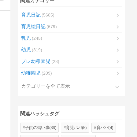
関連カテゴリー
育児日記
5605
育児絵日記
679
乳児
245
幼児
319
プレ幼稚園児
28
幼稚園児
209
カテゴリーを全て表示
関連ハッシュタグ
子供の習い事(36)
育児パパ(5)
育パパ(4)