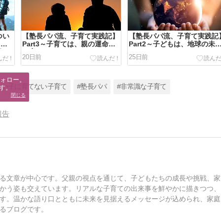
つい
【塾長パパ流、子育て実践記】
【塾長パパ流、子育て実践記
ッシ
Part3～子育ては、親の運命を
Part2～子どもは、地球の未
何？
も変える～
そのもの～
20日前
25日前
ォロー。

良い子に育てない子育て
#塾長パパ
#非常識な子育て
す。
閉じる
報告
る文章が中心です。父親の視点を通じて、子どもたちの成長や挑戦、家
かう姿も交えています。リアルな子育ての出来事を鮮やかに描きつつ、
す。温かな語り口とともに未来を見据えるメッセージが込められ、家庭
るブログです。