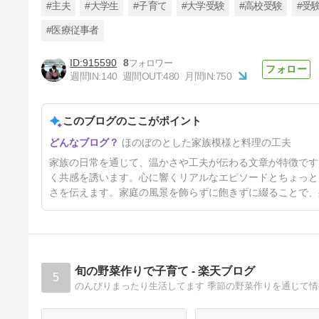
#主夫
#大学生
#子育て
#大学受験
#高校受験
#受
#医療従事者
915590
8
料理のレパートリーが増え続け
週間IN:
140
週間OUT:
480
月間IN:
750
る大１娘
74日前
このブログのここがポイント
ほのぼのとした家族模様と料理の工夫
家族の日常を通じて、温かさや工夫が伝わる文章が特徴です
く共感を誘います。心に響くリアルなエピソードとちょっと
さを伝えます。家庭の風景を飾らずに飽きずに綴ることで、
旬の野菜作りで子育て - 楽天ブログ
5