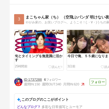
まこちゃん家（ち） （空飛ぶパンダ 明けない
3
旬とタイミングを無意識に活か
今日で俺、５５歳になりま
す
25時間前
3日前
1737288
6
週間IN:
150
週間OUT:
340
月間IN:
620
このブログのここがポイント
１０年前の熊本地震の時を振り
多彩な日常描写とユーモア
返ってみる PART １