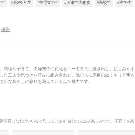
験生
#高校3年生
#中学3年生
#潰瘍性大腸炎
#高校生
#中学生
報告
。料理や子育て、夫婦関係の変化をユーモラスに描き出し、親しみやす
した工夫や気づきを巧みに組み合わせ、読む人に家庭のぬくもりと明る
身近な暮らしに彩りを添えている点が魅力です。
のんびりまったり生活してます