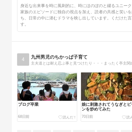
6日前
身近な出来事を時に風刺的に、時にほのぼのと綴るユニーク
家族のエピソードに独自の視点を加え、読者の共感と笑いを
ち、日常の中に潜むドラマを映し出しています。くだけた言
す。
九州男児のちかっぱ子育て
4
主夫道とは耐え忍ぶ事と見つけたり・・・まったく亭主関
ブログ卒業
娘に刺激されてうなぎとピ
ンを炒めてみた
68日前
70日前