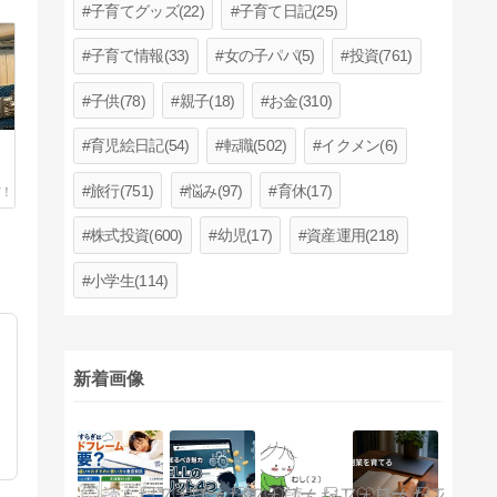
子育てグッズ(22)
子育て日記(25)
子育て情報(33)
女の子パパ(5)
投資(761)
子供(78)
親子(18)
お金(310)
育児絵日記(54)
転職(502)
イクメン(6)
旅行(751)
悩み(97)
育休(17)
株式投資(600)
幼児(17)
資産運用(218)
小学生(114)
新着画像