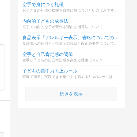
空手で身につく礼儀
お子さまの礼儀や挨拶を自然に身につけたい方におすすめ。
内向的子どもの成長法
空手で内向的な子が変わる理由と指導法について
食品表示「アレルギー表示」省略についての意見
食品表示の個別と一括表示の現状と改正必要性についてどう思いますか
空手と自己肯定感の関係
空手が子どもの自己肯定感を高める理由は何か？
子どもの集中力向上ルール
家庭で簡単に実践できる集中力を高める3つのルールは何？
続きを表示
 季節の野菜作りを通じて情操教育になればいいなと思っています 自分の人生を楽しみつつ、子育てを楽しんでます 人生は暇つぶし