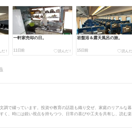
一軒家売却の日。
岩盤浴＆露天風呂の旅。
11日前
15日前
告
文調で綴っています。投資や教育の話題も織り交ぜ、家庭のリアルな暮
すく、時には鋭い視点を持ちつつ、日常の喜びや工夫を共有し、読む楽