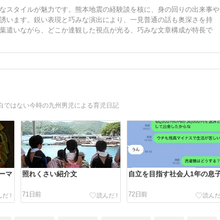
なスタイルが魅力です。熊本地震の経験談を核に、身の回りの出来事や
誘います。鋭い表現と巧みな演出により、一見普通の話も奥深さを持
葉遣いながら、どこか達観した視点が光る、巧みな文章構成が特長で
白ではない今時の九州男児による育児日記
ーマ
照れくさい紹介文
自立を目指す社会人1年の息
71日前
72日前