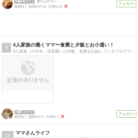
2135949
3
週間IN:
7
週間OUT:
19
月間IN:
18
4人家族の働くママ〜食費と夕飯とお小遣い！
9
4人家族（小学生、保育園）の夕飯、食費を記録しているブログです。食費はだいたい月3万円！お小遣いのつかい道も。ネットでぼちぼちお小遣いも貯めています！
1800936
週間IN:
7
週間OUT:
0
月間IN:
7
ママさんライフ
10