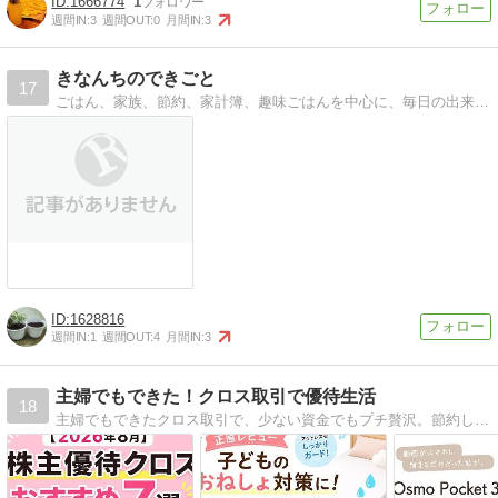
1666774
1
週間IN:
3
週間OUT:
0
月間IN:
3
きなんちのできごと
17
ごはん、家族、節約、家計簿、趣味ごはんを中心に、毎日の出来事や節約、家計簿、おすすめ商品、ポイントサイト、掃除
1628816
週間IN:
1
週間OUT:
4
月間IN:
3
主婦でもできた！クロス取引で優待生活
18
主婦でもできたクロス取引で、少ない資金でもプチ贅沢。節約しながら株主優待を楽しむ初心者ママのブログです。同じように始めたい方に向けて、やさしく発信しています。