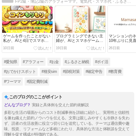
FP2級・簿記2級のアラフォーママ。電気代・スマホ代・ふるさと納税など、固定費の見直しを「実際の金額つき」で発信しています。ポッドキャスト「ママさんライフラジオ」も毎週金曜配信中♪
ゲームを作ったことがない
プログラミングできない主
マンションの
私が、AIと4日でスマホゲ
婦が、AIとスマホゲームを
10年ぶりに見
ームを公開した話【0円・2
作って公開した話｜4日・
2,400円安く
10日前
19日前
26日前
本目も完成】
追加費用0円【体験談】
ミュファ光→N
#愛知県
#アラフォー
#お金
#ふるさと納税
#ポイ活
#おでかけスポット
#格安sim
#節税対策
#確定申告
#教育費
#ワーママ
#固定費削減
このブログのここがポイント
実録と具体例を交えた節約術解説
多彩な生活の場面からのコスト削減事例を詳細に紹介し、実用性と信頼性
を兼ね備えた節約ノウハウを伝える。文章は親しみやすくも冷静さを失わ
ず、読者の生活改善に役立つ切り口を追究している。テーマは通信費や趣
味、投資、リフォームなど多岐にわたり、具体的な方法と体験談を交えて
【Tips】気になるブログをフォロー。

登録不要。更新を逃さずキャッチ！
理解を促す構成が特徴的である。