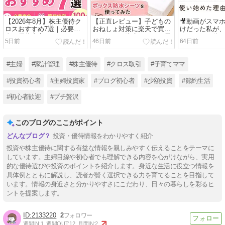
【2026年8月】株主優待ク
【正直レビュー】子どもの
🎥動画がスマ
ロスおすすめ7選｜必要資
おねしょ対策に楽天で買っ
けだった私が、
金・優待内容をまとめて紹
たボックス防水シーツ｜長
Pocket 3を
5日前
46日前
64日前
介
女の大量おねしょでもマッ
トレスは無事でした
#主婦
#家計管理
#株主優待
#クロス取引
#子育てママ
#投資初心者
#主婦投資家
#ブログ初心者
#少額投資
#節約生活
#初心者歓迎
#プチ贅沢
このブログのここがポイント
投資・優待情報をわかりやすく紹介
投資や株主優待に関する有益な情報を親しみやすく伝えることをテーマに
しています。主婦目線や初心者でも理解できる内容を心がけながら、実用
的な優待選びや投資のポイントを紹介します。身近な生活に役立つ情報を
具体例とともに解説し、読者が賢く選択できる力を育てることを目指して
います。情報の身近さと分かりやすさにこだわり、日々の暮らしを彩るヒ
ントを提案します。
2133220
2
週間IN:
1
週間OUT:
12
月間IN:
2