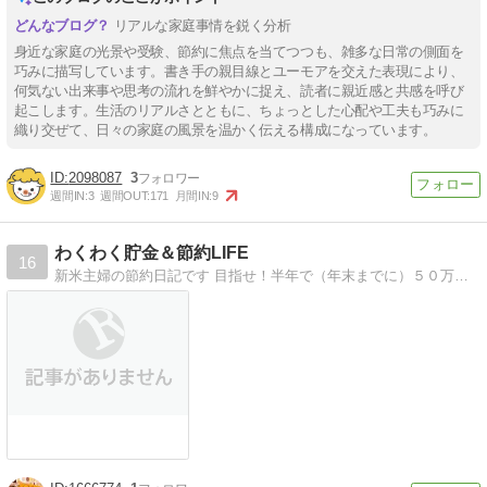
リアルな家庭事情を鋭く分析
身近な家庭の光景や受験、節約に焦点を当てつつも、雑多な日常の側面を
巧みに描写しています。書き手の親目線とユーモアを交えた表現により、
何気ない出来事や思考の流れを鮮やかに捉え、読者に親近感と共感を呼び
起こします。生活のリアルさとともに、ちょっとした心配や工夫も巧みに
織り交ぜて、日々の家庭の風景を温かく伝える構成になっています。
2098087
3
週間IN:
3
週間OUT:
171
月間IN:
9
わくわく貯金＆節約LIFE
16
新米主婦の節約日記です 目指せ！半年で（年末までに）５０万円貯金！！ お小遣い稼ぎや家計のことも載せちゃいます