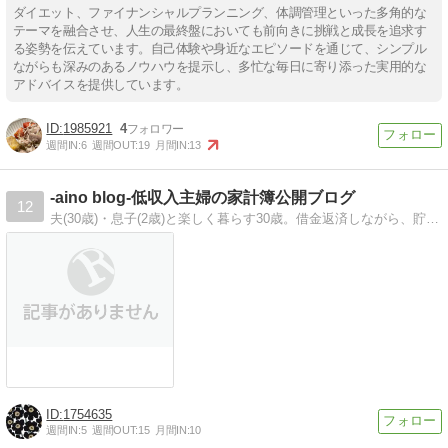
ダイエット、ファイナンシャルプランニング、体調管理といった多角的な
テーマを融合させ、人生の最終盤においても前向きに挑戦と成長を追求す
る姿勢を伝えています。自己体験や身近なエピソードを通じて、シンプル
ながらも深みのあるノウハウを提示し、多忙な毎日に寄り添った実用的な
アドバイスを提供しています。
1985921
4
週間IN:
6
週間OUT:
19
月間IN:
13
-aino blog-低収入主婦の家計簿公開ブログ
12
夫(30歳)・息子(2歳)と楽しく暮らす30歳。借金返済しながら、貯金・マイホームを目指すblogです。
1754635
週間IN:
5
週間OUT:
15
月間IN:
10