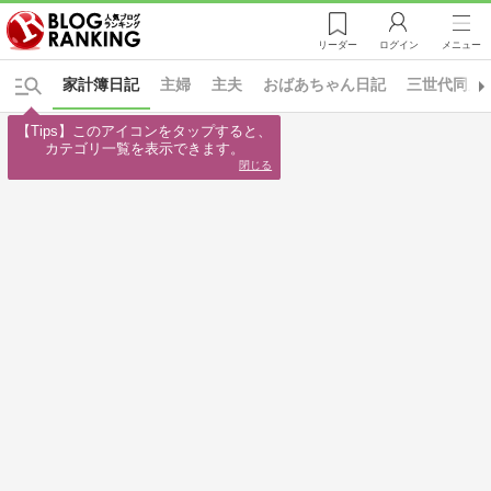
リーダー
ログイン
メニュー
家計簿日記
主婦
主夫
おばあちゃん日記
三世代同居
【Tips】このアイコンをタップすると、

カテゴリ一覧を表示できます。
閉じる