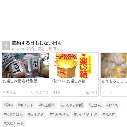
節約する日もしない日も
4
ゆるーい節約生活とご近所さん
お楽しみ福箱 特別版
信州ハムお楽しみ箱
とうもろこし 
25時間前
3日前
22日前
#節約
#ポイント
#株主優待
#ふるさと納税
#ごはん
#おうち
#お昼ごはん
#目玉焼き
#ご近所さん
#いただきもの
#お米券
#QUOカード