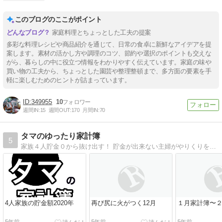
このブログのここがポイント
家庭料理とちょっとした工夫の提案
多彩な料理レシピや商品紹介を通じて、日常の食卓に新鮮なアイデアを提
案します。素材の活かし方や調理のコツ、節約や選択のポイントも交えな
がら、暮らしの中に役立つ情報をわかりやすく伝えています。家庭の味や
買い物の工夫から、ちょっとした園芸や整理整頓まで、多方面の要素を手
軽に楽しむためのヒントが詰まっています。
349955
10
週間IN:
15
週間OUT:
170
月間IN:
70
タマのゆったり家計簿
5
家族４人貯金０から抜け出す！ 貯金が出来ない主婦がやりくりを考えるブログです
4人家族の貯金額2020年
再び尻に火がつく12月
１月家計簿〜