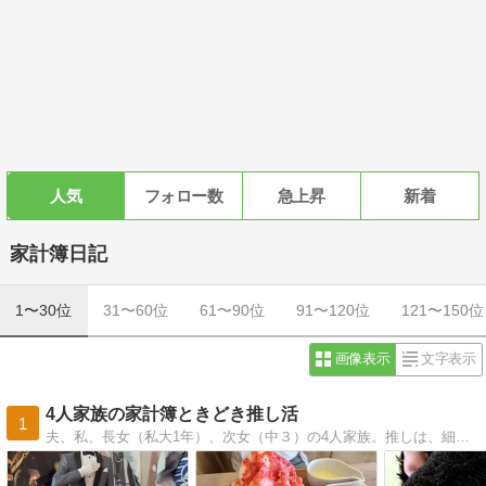
人気
フォロー数
急上昇
新着
家計簿日記
1〜30位
31〜60位
61〜90位
91〜120位
121〜150位
画像表示
文字表示
4人家族の家計簿ときどき推し活
1
夫、私、長女（私大1年）、次女（中３）の4人家族。推しは、細貝圭さん、和田雅成さん、新木宏典さん