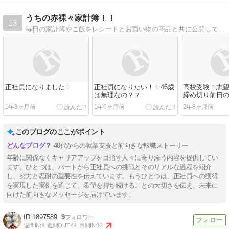
うちの赤裸々家計簿！！
13
毎日の家計簿やご飯をレシートとお買い物の商品と共に公開しています。家計簿を書いて、我が家のお金の流れを知って節約していきたいです！子供３人男の子、子育て中！！
正社員になりました！
正社員になりたい！！46歳
高校受験！志
は無理なの？？
締め切り前日
に・・・・・
1年3ヶ月前
1年6ヶ月前
2年8ヶ月前
このブログのここがポイント
40代からの就業支援と前向きな転職ストーリー
年齢に関係なくキャリアアップを目指す人々に寄り添う内容を提供してい
ます。ひとつは、パートから正社員への挑戦とそのリアルな過程を紹介
し、努力と忍耐の重要性を伝えています。もうひとつは、正社員への獲得
を実現した実例を通じて、希望を持ち続けることの大切さを伝え、未来に
向けた前向きなメッセージを届けています。
1897589
9
週間IN:
4
週間OUT:
44
月間IN:
12