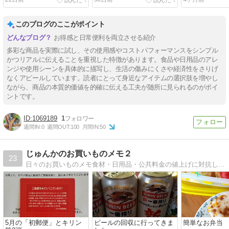
このブログのここがポイント
お得感と日常便利を両立させる紹介
多彩な商品を実際に試し、その使用感やコストパフォーマンスをシンプル
かつリアルに伝えることを重視した特徴があります。食品や日用品のアレ
ンジや使用シーンを具体的に描写し、生活の傷みにくさや経済性をさりげ
なくアピールしています。読者にとって身近なアイテムの選択肢を増やし
ながら、商品の本質的価値を的確に伝える工夫が随所に見られるのがポイ
ントです。
1069189
1
週間IN:
0
週間OUT:
100
月間IN:
50
じゅんかのお買いものメモ２
23
日々のお買いものメモ食材・日用品・公共料金の値上げに対抗して底値でお買いもの
5月の「初郵便」とキリン
ビールの回収に行ってきま
簡単なお弁当