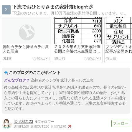
下流でおひとりさまの家計簿blog☆彡
2
下流のおひとりさま、月10万円生活の家計簿公開しています。その他、日常生活のあれこれなど書いています。
節約カテから掃除カテに変
２０２６年６月支出家計簿
プレジデント
えた理由
公開と今後の人生課題はポ
記事が公開さ
イ活？
3日前
30日前
49日前
このブログのここがポイント
高齢者のシンプル家計と暮らしの工夫
後期高齢者の日常生活や家計管理を包み隠さず綴るもので、長年の経験か
ら節約や工夫を提案しています。家計簿公開や臨時収入の配分、少ない収
入での暮らし方にフォーカスし、無理なく続けられる生活スタイルを紹介
しています。趣味やちょっとした挑戦を通じて、人生の充実を模索する姿
も魅力です。
2032123
6
週間IN:
100
週間OUT:
230
月間IN:
270