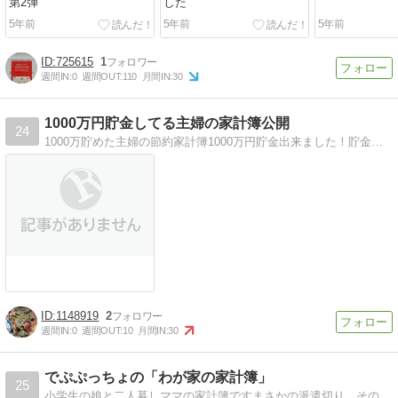
第2弾
した
5年前
5年前
5年前
725615
1
週間IN:
0
週間OUT:
110
月間IN:
30
1000万円貯金してる主婦の家計簿公開
24
1000万貯めた主婦の節約家計簿1000万円貯金出来ました！貯金、節約、副業のことなど。
1148919
2
週間IN:
0
週間OUT:
10
月間IN:
30
でぷぷっちょの「わが家の家計簿」
25
小学生の娘と二人暮しママの家計簿ですまさかの派遣切り、その後はパート勤務だか、給料は半分にダウンした！苦しいです