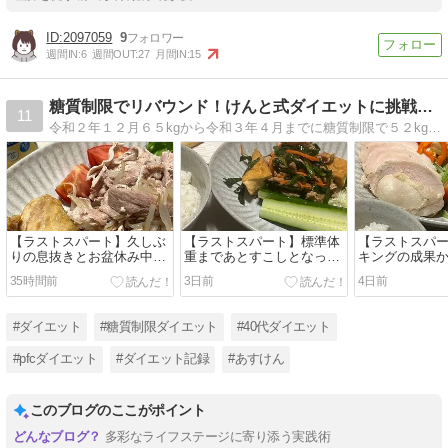
閉じる
2097059
9
週間IN:
6
週間OUT:
27
月間IN:
15
糖質制限でリバウンド！けんと式ダイエットに挑戦中！
11
令和２年１２月６５kgから令和３年４月までに糖質制限で５２kgに！！ダイエットに成功？その後大リバウンドして65kgに逆戻り。糖質制限はダメだ！と、けんと式ダイエットを開始！
【ラストスパート】久しぶ
【ラストスパート】標準体
【ラストスパ
りの息抜きとお盆休み中の
重まであとすこしとなった
キングの成果
過ごし方目標
今、停滞しないためにやっ
ったあの数値
35時間前
3日前
4日前
ていること
#ダイエット
#糖質制限ダイエット
#40代ダイエット
#pfcダイエット
#ダイエット記録
#あすけん
このブログのここがポイント
多彩なライフステージに寄り添う実践術