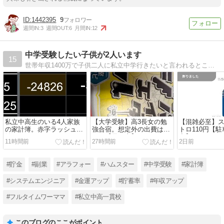
1442395
9
週間IN:
3
週間OUT:
6
月間IN:
12
中学受験したい子供が2人います
15
世帯年収1400万で子供二人に私立中学行きたいと言われるとこうなるブログ。#一人は通学中中学受験を期に節約？貯金！年収UP！今年は残業バブルで世帯年収1600万突破。ｲｲﾈそんなIT夫婦の教育費極振りなリアル家計簿公開中
私立中高生のいる4人家族
【大学受験】高3長女の勉
【混雑必至】
の家計簿。赤字ラッシュの
強合宿。想定外の出費は続
トロ110円【
始まりです
く…【天王山】
意】
11時間前
27時間前
2日前
#貯金
#副業
#アラフォー
#ハムスター
#中学受験
#家計簿
#システムエンジニア
#金運アップ
#貯蓄率
#年収アップ
#フルタイムワーママ
#私立中高一貫校
このブログのここがポイント