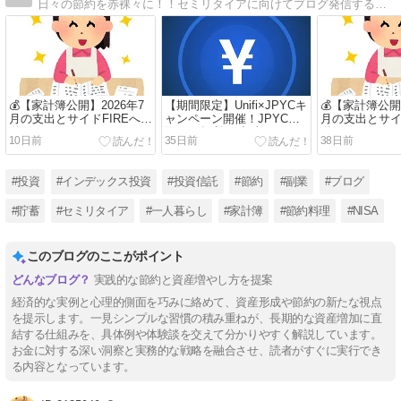
日々の節約を赤裸々に！！セミリタイアに向けてブログ発信するブログ初心者です。投資に関することでしたり、日々の生活費、節約について詳しく発信していきます！誰かの参考になれば...！！
💰【家計簿公開】2026年7
【期間限定】Unifi×JPYCキ
💰【家計簿公開
月の支出とサイドFIREへの
ャンペーン開催！JPYCを
月の支出とサイ
道
預けて年利5%相当のリワ
道
10日前
35日前
38日前
ードを受け取ろう
#投資
#インデックス投資
#投資信託
#節約
#副業
#ブログ
#貯蓄
#セミリタイア
#一人暮らし
#家計簿
#節約料理
#NISA
このブログのここがポイント
実践的な節約と資産増やし方を提案
経済的な実例と心理的側面を巧みに絡めて、資産形成や節約の新たな視点
を提示します。一見シンプルな習慣の積み重ねが、長期的な資産増加に直
結する仕組みを、具体例や体験談を交えて分かりやすく解説しています。
お金に対する深い洞察と実務的な戦略を融合させ、読者がすぐに実行でき
る内容となっています。