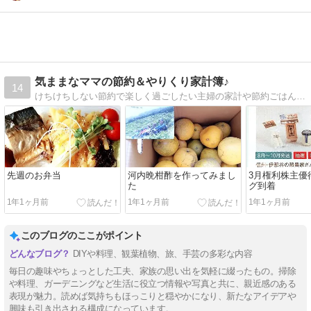
気ままなママの節約＆やりくり家計簿♪
14
けちけちしない節約で楽しく過ごしたい主婦の家計や節約ごはんなど。子ども3人の教育費を必死に貯めてます！家計簿公開中。
先週のお弁当
河内晩柑酢を作ってみまし
3月権利株主優
た
グ到着
1年1ヶ月前
1年1ヶ月前
1年1ヶ月前
このブログのここがポイント
DIYや料理、観葉植物、旅、手芸の多彩な内容
毎日の趣味やちょっとした工夫、家族の思い出を気軽に綴ったもの。掃除
や料理、ガーデニングなど生活に役立つ情報や写真と共に、親近感のある
表現が魅力。読めば気持ちもほっこりと穏やかになり、新たなアイデアや
興味も引き出される構成になっています。