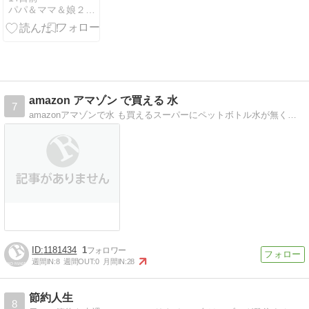
パパ＆ママ＆娘２人、何とかギリギリ家族生活
amazon アマゾン で買える 水
7
amazonアマゾンで水 も買えるスーパーにペットボトル水が無くてお困りの方はアマゾンで。東日本大震災特別ブログ
1181434
1
週間IN:
8
週間OUT:
0
月間IN:
28
節約人生
8