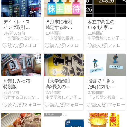
デイトレ・ス
８月末に権利
私立中高生の
イング取引情
確定する株主
いる4人家族
報シェア
優待銘柄人気
の家計簿。赤
3時間50分前
10時間前
11時間前
「５段階の投資」人生と家計を豊かにするブログ
「５段階の投資」人生と家計を豊かにするブログ
中学受験したい子供が2人います
2026.8.10
トップ5！
字ラッシュの
【2026年版】
始まりです
お楽しみ福箱
【大学受験】
投資で「勝っ
特別版
高3長女の勉
た時に気をつ
強合宿。想定
けること」＆
25時間前
27時間前
27時間前
節約する日もしない日も
中学受験したい子供が2人います
「５段階の投資」人生と家計を豊かにするブログ
外の出費は続
「負けた時に
く…【天王
気をつけるこ
山】
と」