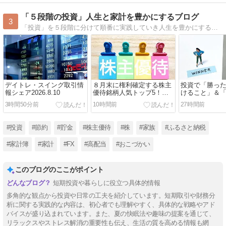
「５段階の投資」人生と家計を豊かにするブログ
3
「投資」を５段階に分けて順番に実践していき人生を豊かにする情報を発信。具体的には、8年で０円⇒2,000万円資産形成から得たキャッシュレスなど節約術、ポイ活、投資(FX、株）、副業、その他、途中からパパならではの家庭生活情報を綴っています。
デイトレ・スイング取引情
８月末に権利確定する株主
投資で「勝っ
報シェア2026.8.10
優待銘柄人気トップ5！
けること」＆
【2026年版】
気をつけるこ
3時間50分前
10時間前
27時間前
#投資
#節約
#貯金
#株主優待
#株
#家族
#ふるさと納税
#家計簿
#家計
#FX
#高配当
#おこづかい
このブログのここがポイント
短期投資や暮らしに役立つ具体的情報
多角的な観点から投資や日常の工夫を紹介しています。短期取引や財務分
析に関する実践的な内容は、初心者でも理解やすく、具体的な戦略やアド
バイスが盛り込まれています。また、夏の快眠法や趣味の提案を通じて、
リラックスやストレス解消の重要性も伝え、生活の質を高める情報も網