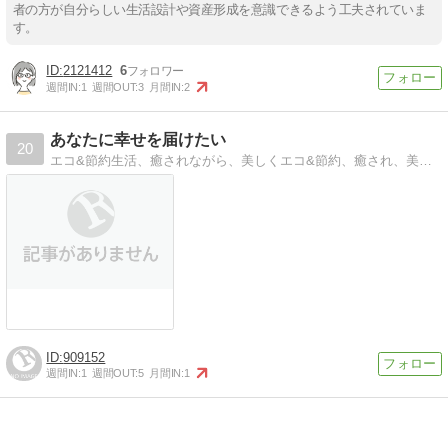
者の方が自分らしい生活設計や資産形成を意識できるよう工夫されていま
す。
2121412
6
週間IN:
1
週間OUT:
3
月間IN:
2
あなたに幸せを届けたい
20
エコ&節約生活、癒されながら、美しくエコ&節約、癒され、美しく 不景気だからこその人生楽しみたい
909152
週間IN:
1
週間OUT:
5
月間IN:
1