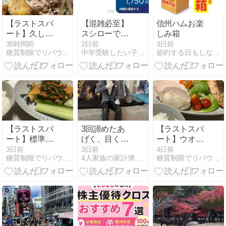
【ラストスパ
【混雑必至】
信州ハムお楽
ート】久しぶ
スシローで大
しみ箱
りの息抜きと
トロ110円
35時間前
2日前
3日前
糖質制限でリバウンド！けんと式ダイエットに挑戦中！
中学受験したい子供が2人います
節約する日もしない日も
お盆休み中の
【駐車場要注
過ごし方目標
意】
【ラストスパ
3回諦めたあ
【ラストスパ
ート】標準体
げく、目くば
ート】ウオー
重まであとす
せ長谷部ゲッ
キングの成果
3日前
3日前
4日前
糖質制限でリバウンド！けんと式ダイエットに挑戦中！
4人家族の家計簿ときどき推し活
糖質制限でリバウンド！けんと式ダイエットに挑戦中！
こしとなった
ト
か？急に変わ
今、停滞しな
ったあの数値
いためにやっ
ていること