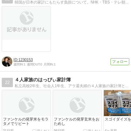
韓国が日本の家計にもたらす負担について。NHK・TBS・テレ朝の韓国汚染はフジより深刻です。ニュースも嘘！信じちゃダメ！
1230153
週間IN:
1
週間OUT:
0
月間IN:
1
４人家族のはっぴぃ家計簿
22
私立高校2年生、社会人1年生、アラ還夫婦の４人家族の家計簿とお得な情報を綴っています。
ファンケルの発芽米をモラ
ファンケルの発芽玄米をお
スゴイダイズ
タメでリピート
ためし
21日前
56日前
4ヶ月前