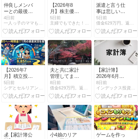
仲良しメンバ
【2026年8
派遣と言う仕
ーとの最後の
月】株主優待
事は悲しい
演技
クロスおすす
ね。また仕事
4日前
5日前
5日前
一人っ子のママもひとりっ子
主婦でもできた！クロス取引で優待生活
借金629万円。返済までの道のり
め7選｜必要
がなくなりそ
資金・優待内
うです。
容をまとめて
紹介
【2026年7
夫と共に家計
【家計簿】
月】積立投資
管理してます
2026年6月｜
で資産運用 前
が｡｡｡｡
楽天スーパー
5日前
8日前
8日前
シデとセルリアンの節約blog
借金629万円。返済までの道のり
インデックス投資と配当金でFIREするブログ
月比マイナス
セール完走×
34万円！どう
２
せ増えると思
ってたから減
ってビックリ
💰【家計簿公
小4娘のリア
ゲームを作っ