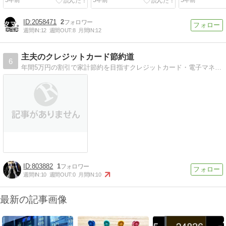
5年前
5年前
5年前
2058471
2
週間IN:
12
週間OUT:
8
月間IN:
12
主夫のクレジットカード節約道
6
年間5万円の割引で家計節約を目指すクレジットカード・電子マネーを駆使して年間5万円以上の割引・特典を獲得する
803882
1
週間IN:
10
週間OUT:
0
月間IN:
10
最新の記事画像