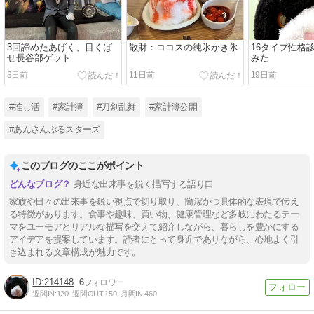
3回諦めたあげく、目くば
散財：ココスの純氷かき氷
16タイプ性格
せ長谷部ゲット
みた
3日前
11日前
19日前
#推し活
#家計簿
#刀剣乱舞
#家計簿公開
#あんさんぶるスターズ
このブログのここがポイント
身近な出来事を鋭く描写する語り口
家族や日々の出来事を鋭い視点で切り取り、簡潔かつ具体的な表現で伝え
る特徴があります。食事や趣味、買い物、健康管理など多岐にわたるテー
マをユーモアとリアルな描写を交えて紹介しながら、暮らしを豊かにする
アイデアを提案しています。読者にとって身近でありながら、心地よく引
き込まれる文章構成が魅力です。
214148
6
週間IN:
120
週間OUT:
150
月間IN:
460