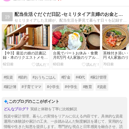
配当生活ぐだぐだ日記 -セミリタイア主婦のお金と暮らし-
19
セミリタイアした主婦が、配当生活を夢見て暮らす日々を記録するブログ。家計管理や投資、節約など、お金と暮らしのリアルを書いています。
【中3】最近の娘の読書記
台風でパートお休み・食費
英検付き添い・
録・本のリクエストメモ
月8万円 4人家族のリアル晩
円 4人家族の
2026
御飯
62日前
63日前
70日前
#投資
#節約
#おうちごはん
#貯金
#40代
#家計管理
#家計簿
#子育てママ
#小学生
#中学生
#教育
#資産
このブログのここがポイント
実績と体験を丁寧に比較解説
投資や家計管理、暮らしの実情をリアルに伝える内容です。具体的な資産
運用の体験談や家計の工夫、一歩踏み込んだ制度解説を通じて、実用的な
情報や生きた知恵を提供します。専門的な視点と日常感覚を融合させ、読