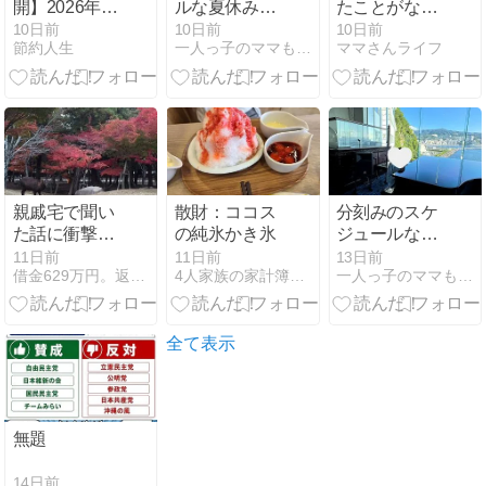
開】2026年7
ルな夏休みス
たことがない
月の支出とサ
ケジュール
私が、AIと4日
10日前
10日前
10日前
節約人生
一人っ子のママもひとりっ子
ママさんライフ
イドFIREへの
でスマホゲー
道
ムを公開した
話【0円・2本
目も完成】
親戚宅で聞い
散財：ココス
分刻みのスケ
た話に衝撃を
の純氷かき氷
ジュールな熱
受ける｡｡｡｡
海旅行２日目
11日前
11日前
13日前
借金629万円。返済までの道のり
4人家族の家計簿ときどき推し活
一人っ子のママもひとりっ子
（ーー；）
全て表示
無題
14日前