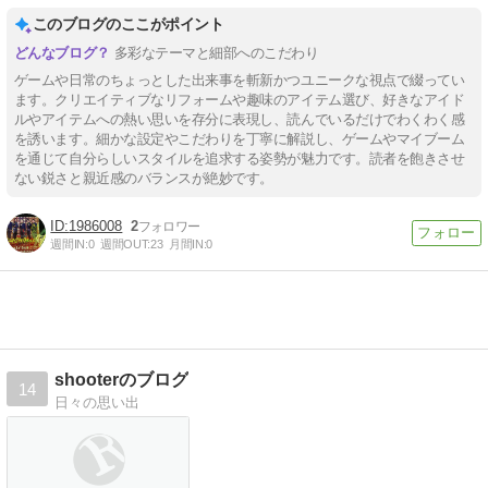
このブログのここがポイント
多彩なテーマと細部へのこだわり
ゲームや日常のちょっとした出来事を斬新かつユニークな視点で綴ってい
ます。クリエイティブなリフォームや趣味のアイテム選び、好きなアイド
ルやアイテムへの熱い思いを存分に表現し、読んでいるだけでわくわく感
を誘います。細かな設定やこだわりを丁寧に解説し、ゲームやマイブーム
を通じて自分らしいスタイルを追求する姿勢が魅力です。読者を飽きさせ
ない鋭さと親近感のバランスが絶妙です。
1986008
2
週間IN:
0
週間OUT:
23
月間IN:
0
shooterのブログ
14
日々の思い出