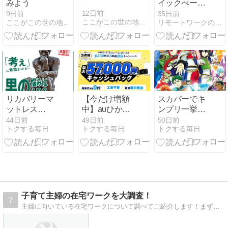
みよう
イックべーカ
リーのパンを
12日前
9日前
35日前
ここがこの世の地獄なり
ここがこの世の地獄なり
リモートワークの手抜き一人暮らし
レスキュー
リカバリーマ
【今だけ増額
スカパーでキ
ットレス
中】auひかり
ンプリ一挙放
REVERIAの口
×GMOとくと
送！初心者向
44日前
49日前
50日前
トクする毎日
トクする毎日
トクする毎日
コミは？効果
くBBの6月感
け視聴方法と
と寝心地を徹
謝の3日間キ
魅力を解説
底解説
ャンペーン開
催中！
子育て主婦の在宅ワークを大調査！
7
主婦に向いている在宅ワークについて調べてご紹介します！まずは子供たちの学費を、できたら家族旅行の費用を稼ぐのが目標です！がんばるぞ！！