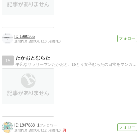
1990365
週間IN:
0
週間OUT:
16
月間IN:
0
たかおとむらた
15
平凡なサラリーマンたかおと、ゆとり女子むらたの日常をマンガにしています。
1847888
1
週間IN:
0
週間OUT:
12
月間IN:
0