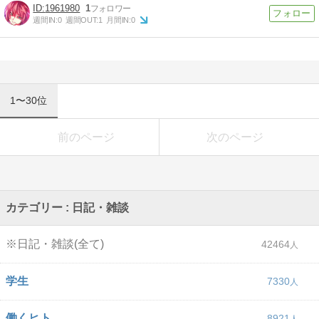
1961980
1
週間IN:
0
週間OUT:
1
月間IN:
0
1〜30位
前のページ
次のページ
カテゴリー : 日記・雑談
※日記・雑談(全て)
42464
学生
7330
働くヒト
8921