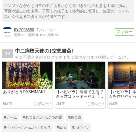
シンプルながらも日常の中にある小さな気づきや心の動きを丁寧に描写。
写真や過去の出来事、子育ての様子まで多角的に表現し、生活の一コマを
温かく伝えるスタイルが特徴的です。
2098886
2
週間IN:
0
週間OUT:
30
月間IN:
0
中二病堕天使の†空想書斎†
13
社会不適合者のブログです！常に脳内がカオス状態ｗゲーム(どうぶつの森・デレステ他)が趣味、作曲もできます。
ありがとうDASHIMAKI
【ハピパラ】洞窟で生活で
【ハピパラ】
きる君はラッキーだよ【１
カを作りやが
ごう/キャンベラ/ラッキ
こ/バンタム/
6日前
7日前
8日前
ー】
#ゲーム
#あつまれどうぶつの森
#あつ森
#ハッピーホームパラダイス
#adhd
#ハピパラ