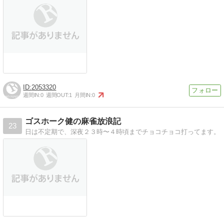
2053320
週間IN:
0
週間OUT:
1
月間IN:
0
ゴスホーク健の麻雀放浪記
23
日は不定期で、深夜２３時〜４時頃までチョコチョコ打ってます。