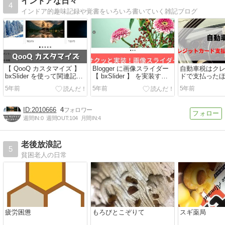
インドアな日々
4
インドア的趣味記録や覚書をいろいろ書いていく雑記ブログ
【 QooQ カスタマイズ 】
Blogger に画像スライダー
自動車税はク
bxSlider を使って関連記事
【 bxSlider 】 を実装する
ドで支払った
をスライド表示させる
方法
きなメリット
5年前
5年前
5年前
た。
2010666
4
週間IN:
0
週間OUT:
104
月間IN:
4
老後放浪記
5
貧困老人の日常
疲労困憊
もろびとこぞりて
スギ薬局