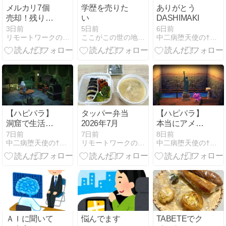
メルカリ7個
学歴を売りた
ありがとう
売却！残り93
い
DASHIMAKI
個｜捨てない
3日前
5日前
6日前
リモートワークの手抜き一人暮らし
ここがこの世の地獄なり
中二病堕天使の†空想書斎†
片付け100個
チャレンジ
【2026年7
月】
【ハピパラ】
タッパー弁当
【ハピパラ】
洞窟で生活で
2026年7月
本当にアメリ
きる君はラッ
カを作りやが
7日前
7日前
8日前
中二病堕天使の†空想書斎†
リモートワークの手抜き一人暮らし
中二病堕天使の†空想書斎†
キーだよ【１
った…【もも
ごう/キャンベ
こ/バンタム/う
ラ/ラッキー】
ずまき】
ＡＩに聞いて
悩んでます
TABETEでク