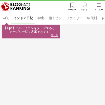
リーダー
ログイン
メニュー
インドア日記
学生
働くヒト
ファミリー
年代別
日
【Tips】このアイコンをタップすると、

カテゴリ一覧を表示できます。
閉じる