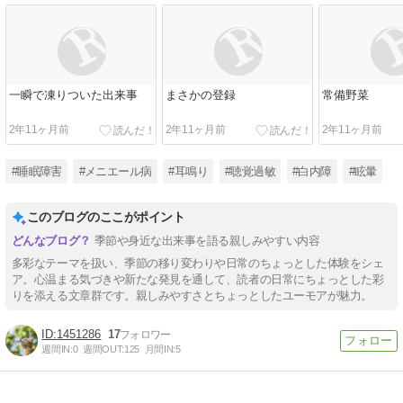
一瞬で凍りついた出来事
まさかの登録
常備野菜
2年11ヶ月前
2年11ヶ月前
2年11ヶ月前
#睡眠障害
#メニエール病
#耳鳴り
#聴覚過敏
#白内障
#眩暈
このブログのここがポイント
季節や身近な出来事を語る親しみやすい内容
多彩なテーマを扱い、季節の移り変わりや日常のちょっとした体験をシェ
ア。心温まる気づきや新たな発見を通して、読者の日常にちょっとした彩
りを添える文章群です。親しみやすさとちょっとしたユーモアが魅力。
1451286
17
週間IN:
0
週間OUT:
125
月間IN:
5