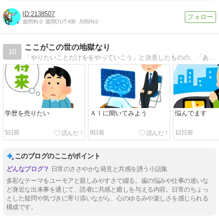
2138507
週間IN:
0
週間OUT:
490
月間IN:
0
ここがこの世の地獄なり
10
「やりたいことだけををやっていこう」と決意したものの、「あれっ何がやりたいんだっけ？」てなったオッサンが迷走しています。
学歴を売りたい
ＡＩに聞いてみよう
悩んでます
5日前
9日前
12日前
このブログのここがポイント
日常のささやかな発見と共感を誘う小話集
多彩なテーマをユーモアと親しみやすさで綴る。歯の悩みや仕事の迷いな
ど身近な出来事を通じて、読者に共感と癒しを与える内容。日常のちょっ
とした疑問や気づきに寄り添いながら、心のゆるみや楽しさを感じられる
構成です。