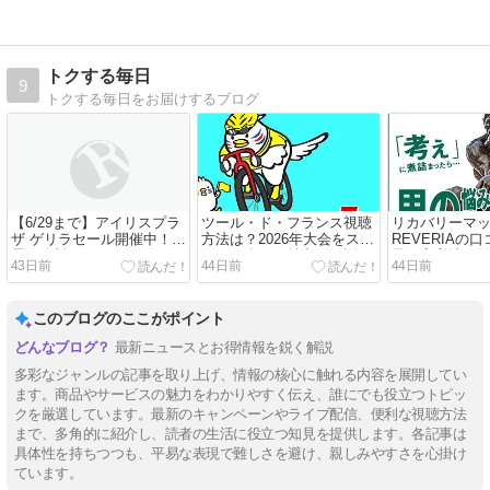
トクする毎日
9
トクする毎日をお届けするブログ
【6/29まで】アイリスプラ
ツール・ド・フランス視聴
リカバリーマ
ザ ゲリラセール開催中！家
方法は？2026年大会をスカ
REVERIAの
電・飲料・パックご飯がお
パーで楽しむ魅力を解説！
果と寝心地を
43日前
44日前
44日前
得に買えるチャンス
このブログのここがポイント
最新ニュースとお得情報を鋭く解説
多彩なジャンルの記事を取り上げ、情報の核心に触れる内容を展開してい
ます。商品やサービスの魅力をわかりやすく伝え、誰にでも役立つトピッ
クを厳選しています。最新のキャンペーンやライブ配信、便利な視聴方法
まで、多角的に紹介し、読者の生活に役立つ知見を提供します。各記事は
具体性を持ちつつも、平易な表現で難しさを避け、親しみやすさを心掛け
ています。