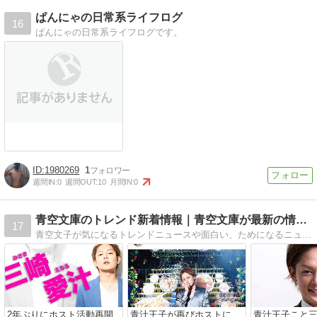
ぱんにゃの日常系ライフログ
16
ぱんにゃの日常系ライフログです。
1980269
1
週間IN:
0
週間OUT:
10
月間IN:
0
青空文庫のトレンド新着情報｜青空文庫が最新の情報を配信します
17
青空文子が気になるトレンドニュースや面白い、ためになるニュースをお届けしています！
2年ぶりにホスト活動再開
青汁王子が再びホストに、
青汁王子こと