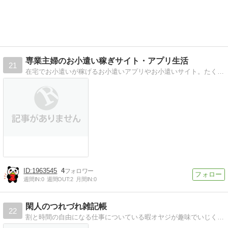
専業主婦のお小遣い稼ぎサイト・アプリ生活
21
在宅でお小遣いが稼げるお小遣いアプリやお小遣いサイト。たくさんあるお小遣いアプリ・サイトが安全なのか、稼げるのかを実践して口コミします。
1963545
4
週間IN:
0
週間OUT:
2
月間IN:
0
閑人のつれづれ雑記帳
22
割と時間の自由になる仕事についている暇オヤジが趣味でいじくりまわしている、古物（絵葉書など）やパソコンについて備忘録さながらに新たな発見を残していくプログです。