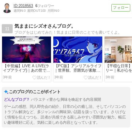
2018563
6
週間IN:
0
週間OUT:
100
月間IN:
0
気ままにシズオさんブログ。
11
ブログをはじめてみた！気ままに日常のことでも書いてくよ。
【中世編】LIVE A LIVE(ラ
【PC版】アンリアルライフ
【平穏な日常
イブアライブ)｜あの世で俺
｜世界観、雰囲気が素敵な
リー｜私が心
にわび続けろオルステッド
2Dゲーム！プレイ日記・感
て過ごすコツ5
3年前
3年前
3年前
ーーーーッ！！！！ 感想
想・攻略メモ①
このブログのここがポイント
バラエティ豊かな興味を喚起する内容展開
ゲームの感想、同人即売会の紹介、日常の心の癒し法、そしてパソコンの
トラブル解決など、多ジャンルの興味深い話題を扱っています。さりげな
く情報を伝えつつも、読者が共感できる親しみやすい雰囲気が魅力。幅広
い趣味嗜好に応え、気軽に楽しめる内容となっています。