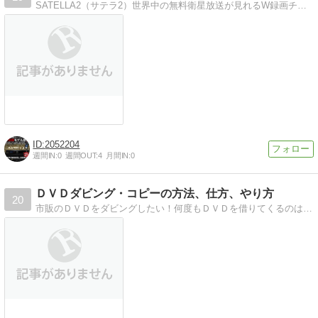
SATELLA2（サテラ2）世界中の無料衛星放送が見れるW録画チューナーブログです
2052204
週間IN:
0
週間OUT:
4
月間IN:
0
ＤＶＤダビング・コピーの方法、仕方、やり方
20
市販のＤＶＤをダビングしたい！何度もＤＶＤを借りてくるのは嫌だ！そう思った方はこのブログを覗いて見てください。