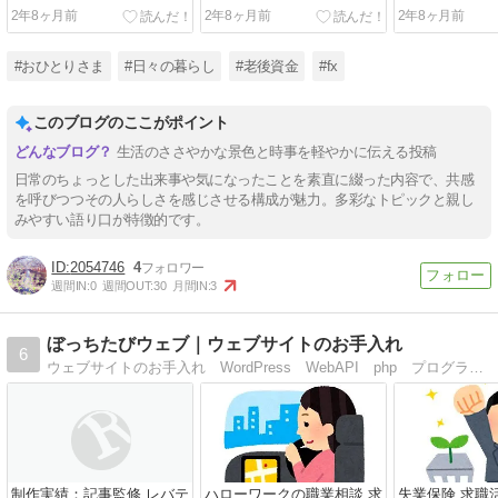
2年8ヶ月前
2年8ヶ月前
2年8ヶ月前
#おひとりさま
#日々の暮らし
#老後資金
#fx
このブログのここがポイント
生活のささやかな景色と時事を軽やかに伝える投稿
日常のちょっとした出来事や気になったことを素直に綴った内容で、共感
を呼びつつその人らしさを感じさせる構成が魅力。多彩なトピックと親し
みやすい語り口が特徴的です。
2054746
4
週間IN:
0
週間OUT:
30
月間IN:
3
ぼっちたびウェブ｜ウェブサイトのお手入れ
6
ウェブサイトのお手入れ WordPress WebAPI php プログラミング
制作実績：記事監修 レバテ
ハローワークの職業相談 求
失業保険 求職