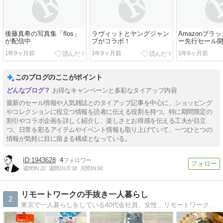
後藤真希の写真集「flos」
ラヴィットとヤングジャン
Amazonブラ
が配信中
プがコラボ！
ー先行セール
1年9ヶ月前
1年9ヶ月前
1年9ヶ月前
このブログのここがポイント
お得なキャンペーンと多彩なタイアップ内容
最新のセール情報や人気雑誌とのタイアップ記事を中心に、ショッピング
やコレクションに役立つ情報を読者に伝える役割を持つ。特に期間限定の
割引やコラボ企画を詳しく紹介し、楽しさとお得感を伝える工夫が目立
つ。日常を彩るアイテムやイベント情報も取り上げていて、一つひとつの
情報が気軽に目に留まる構成となっている。
1943628
4
週間IN:
22
週間OUT:
18
月間IN:
90
リモートワークの手抜き一人暮らし
2
東京で一人暮らしをしている40代会社員、女性、リモートワーク中心。おうち時間が長いけど家事はあまり好きじゃありません。いかに手抜き家事をするか考えて生活しています。