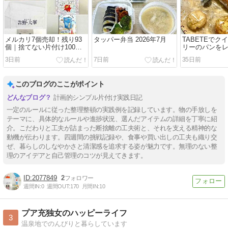
メルカリ7個売却！残り93
タッパー弁当 2026年7月
TABETEでク
個｜捨てない片付け100個
リーのパンを
チャレンジ【2026年7月】
3日前
7日前
35日前
このブログのここがポイント
計画的シンプル片付け実践日記
一定のルールに従った整理整頓の実践例を記録しています。物の手放しを
テーマに、具体的なルールや進捗状況、選んだアイテムの詳細を丁寧に紹
介。こだわりと工夫が詰まった断捨離の工夫術と、それを支える精神的な
動機が伝わります。四週間の挑戦記録や、食事や買い出しの工夫も織り交
ぜ、暮らしのしなやかさと清潔感を追求する姿が魅力です。無理のない整
理のアイデアと自己管理のコツが見えてきます。
2077849
2
週間IN:
0
週間OUT:
170
月間IN:
10
プア充独女のハッピーライフ
3
温泉地でのんびりと暮らしています