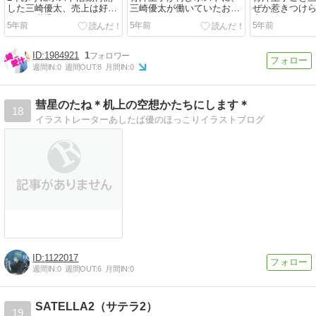
した三崎優太、売上は好調
三崎優太が働いていたお店
ぜか惹きつけ
だが不満爆発？
はどこ？
由
5年前
5年前
5年前
1984921
1
週間IN:
0
週間OUT:
8
月間IN:
0
彗星のたね＊机上の空想かたちにします＊
18
イラストレーターあしたば優のほっこりイラストブログ
1122017
週間IN:
0
週間OUT:
6
月間IN:
0
SATELLA2（サテラ2）
19