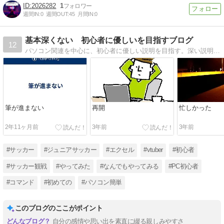
2026282
1
週間IN:
0
週間OUT:
45
月間IN:
0
基本深くない 初心者に優しいを目指すブログ
12
パソコン関連を中心に、初心者に優しい説明を目指す。深い説明は、他のサイトを調べればいい。そこまで、行かない部分。触りだけ知りたいってことよくあるけど、そういう部分を記事にしたい。
筆が進まない
再開
忙しかった
2年11ヶ月前
3年前
3年前
#サッカー
#ジュニアサッカー
#エクセル
#vtuber
#初心者
#サッカー観戦
#やってみた
#なんでもやってみる
#PC初心者
#コマンド
#初めての
#パソコン簡単
このブログのここがポイント
自分の感情や思い出を素直に綴る親しみやすさ