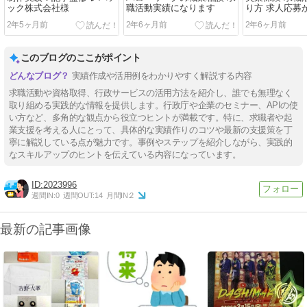
ック株式会社様
職活動実績になります
り方 求人応募
2年5ヶ月前
2年6ヶ月前
2年6ヶ月前
このブログのここがポイント
実績作成や活用例をわかりやすく解説する内容
求職活動や資格取得、行政サービスの活用方法を紹介し、誰でも無理なく
取り組める実践的な情報を提供します。行政庁や企業のセミナー、APIの使
い方など、多角的な観点から役立つヒントが満載です。特に、求職者や起
業支援を考える人にとって、具体的な実績作りのコツや最新の支援策を丁
寧に解説している点が魅力です。事例やステップを紹介しながら、実践的
なスキルアップのヒントを伝えている内容になっています。
2023996
週間IN:
0
週間OUT:
14
月間IN:
2
最新の記事画像