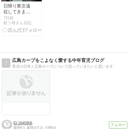
日帰り東京遠
征してきまし
た☆
7日前
歌う母さん日記
広島カープをこよなく愛する中年育児ブログ
7
育児の日常と広島カープについて語っていきたいと思います。
1845906
週間IN:
5
週間OUT:
15
月間IN:
5