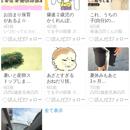
お泊まり保育
爆速２歳児の
これ、うちの
があるよ☆
かくれんぼ。
子(自分)のこ
とかも…」発
4日前
4日前
5日前
いつだってピカピカ☆わんだふる
てる子の部屋 ズボラ主婦の４人の子育て&成長日記
発達凸凹くんの取り扱い説明書
達障がいで受
けられる支
援、実はこん
なにあります
【2026年版】
暑いと産卵ス
あざとすぎる
夏休みもあと
トップしま
おねだり技。
1ヶ月…
す！
6日前
6日前
7日前
凸凹2歳差兄弟凸凹
てる子の部屋 ズボラ主婦の４人の子育て&成長日記
凸凹2歳差兄弟凸凹
全て表示