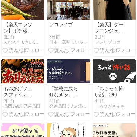
てた？
【楽天マラソ
ソロライブ
【楽天】ダー
ン】ポチ報告
クエンジェル
②マルイ送料
プチプラ高見
3日前
3日前
3日前
日本一美味しい枝豆チーズ
みむめも 5さい3さいこそだて
アカリブログ
無料ポチ♡サ
え！布帛切り
ンシェード♡
替えペプラム
カラコン♡シ
Tシャツのレ
ールリフィル
ビュー【低身
♡
長156cm・サ
イズ感・生地
感など】
もみあげフェ
「学校に戻ら
「ちょっと怖
スファイナル
せなきゃ」っ
い話」396
出店予定で
て、本当にそ
3日前
4日前
4日前
凸凹2歳差兄弟凸凹
発達凸凹くんの取り扱い説明書
しろやぎさんち
す！
うですか?