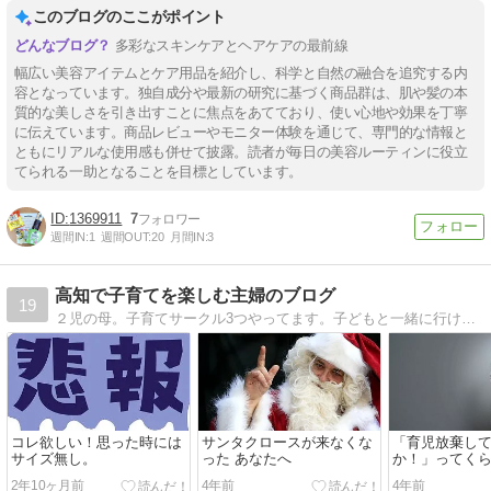
このブログのここがポイント
多彩なスキンケアとヘアケアの最前線
幅広い美容アイテムとケア用品を紹介し、科学と自然の融合を追究する内
容となっています。独自成分や最新の研究に基づく商品群は、肌や髪の本
質的な美しさを引き出すことに焦点をあてており、使い心地や効果を丁寧
に伝えています。商品レビューやモニター体験を通じて、専門的な情報と
ともにリアルな使用感も併せて披露。読者が毎日の美容ルーティンに役立
てられる一助となることを目標としています。
1369911
7
週間IN:
1
週間OUT:
20
月間IN:
3
高知で子育てを楽しむ主婦のブログ
19
２児の母。子育てサークル3つやってます。子どもと一緒に行けるお店や日記、サークル情報など
コレ欲しい！思った時には
サンタクロースが来なくな
「育児放棄し
サイズ無し。
った あなたへ
か！」ってく
れていました
2年10ヶ月前
4年前
4年前