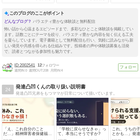
このブログのここがポイント
バラエティ豊かな体験談と無料配信
怖い話から心温まるエピソードまで、多彩なひとこと体験談を掲載してい
ます。話数ごとにテーマを絞り、バラエティ豊かな内容を短く伝える工夫
を凝らしています。電子書籍として無料配信も行い、気軽に読みながら新
しい発見や共感を得られる仕組みです。投稿者の声や体験談募集も活発
で、読者とつながる参加性も魅力です。
2002541
12
週間IN:
0
週間OUT:
208
月間IN:
4
発達凸凹くんの取り扱い説明書
24
発達凸凹兄弟をもつママが日常について描いています。
「え、これ自分のこと
「学校に戻らせなきゃ」っ
これ、うちの子
だ…」精神障害者保健福祉
て、本当にそうですか?
とかも…」発
手帳、夏休みにこんなに使
けられる支援