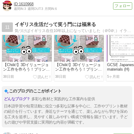
1610968
週間IN:
3
週間OUT:
3
月間IN:
6
イギリス生活だって笑う門には福来る
11
気づけばイギリス在住10年以上になっていました（＠0＠;）イラストや4コマ、イギリス生活、育児のいろいろを書いています。
【Chiik!】3Dイリュージョ
【Chiik!】3Dイリュージョ
GCSE Japanese
ン工作を作ろう！プリン
ン工作を作ろう！プリン
materials (H)
ト・ダウンロードページ
ト・ダウンロードページ
38日前
38日前
5ヶ月前
このブログのここがポイント
多彩な教材と実践的な工作案内を提供
日本語学習や知育活動に役立つ多彩な記事を中心に、工作やプリント教材
の紹介を行っています。身近なテーマを通じて、楽しみながら学びを深め
る工夫を追求し、見やすく親しみやすい構成で情報を届けています。子ど
もの遊びや学習支援に実用的な内容が満載です。