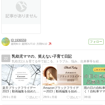
1936559
週間IN:
0
週間OUT:
10
月間IN:
10
乳幼児ママの、笑えない子育て日記
22
乳幼児2人を育てる中で起こる、トラブル、悩み、出来事等を紹介します。自分と同じ悩みを持っている人ってなかなかいない・・・悩みが独特で人の共感を得ずらい・・・等と思っている人たちの気持ちに寄り添える様な発信をしていきたいです！
楽天ブラックフライデー
Amazonブラックフライデ
雨の日の自転
2023｜動画編集を始めたい
ー2023｜動画編集を始めた
く！自転車ママ
ママ向けアイテムまとめ
いママ向けアイテムまとめ
がおすすめす
2年9ヶ月前
2年9ヶ月前
3年前
ズ特集