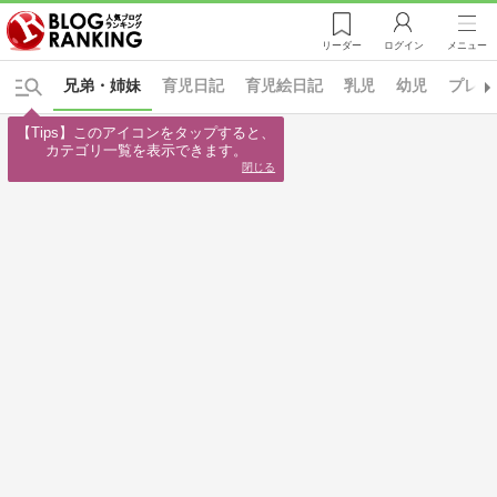
リーダー
ログイン
メニュー
兄弟・姉妹
育児日記
育児絵日記
乳児
幼児
プレ幼
【Tips】このアイコンをタップすると、

カテゴリ一覧を表示できます。
閉じる