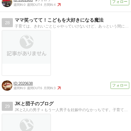
週間IN:
0
週間OUT:
4
月間IN:
4
ママ笑ってて！こどもを大好きになる魔法
28
子育ては、きれいごとじゃやっていけないけど、あっという間に大きくなるこどもたちと過ごす、かけがえのないひと時。4人子育て中のママがゆるゆると笑顔で子育てのコツ書いてます。
2020638
週間IN:
0
週間OUT:
6
月間IN:
3
JKと団子のブログ
29
JKと2人の男子＋もう一人男子を妊娠中のなかっちです。子育て、節約、家計管理など身の回りのことを綴ったブログ。