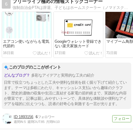
フリーライフ極めの情報ストックコーナー
6
強制自治会PTAは辞退、子どもはホームスクーラー（ノマドスクーラー）、ついでに節約に手間かけて貯蓄増やすの楽しんでる私と自由な人達だらけな家に生きてます。
エアコン使いながらも電気
Googleウォレット登録でき
マイブーム鳥
代節約
ない楽天家族カード
16日前
17日前
71日前
このブログのここがポイント
多彩なアイデアと実用的な工夫の紹介
日常で役立つちょっとした工夫や便利な技術を鋭く掘り下げて紹介してい
ます。テーマは多岐にわたり、キャッシュレス支払いから趣味のクラフ
ト、歴史的遺物の収集や生活に直結する家電の節約術まで、実践的な内容
が豊富です。記事は親しみやすいトーンで、具体的な体験談や便利なアイ
デアを端的に伝えつつも、読者の好奇心を刺激する一言が光ります。
1893156
6
週間IN:
5
週間OUT:
85
月間IN:
10