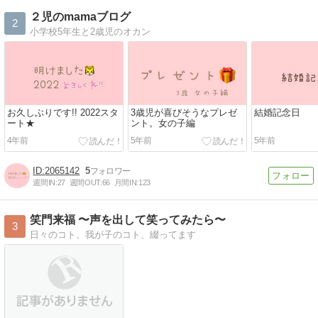
２児のmamaブログ
2
小学校5年生と2歳児のオカン
お久しぶりです!! 2022スタ
3歳児が喜びそうなプレゼ
結婚記念日
ート★
ント。女の子編
4年前
5年前
5年前
2065142
5
週間IN:
27
週間OUT:
66
月間IN:
123
笑門来福 〜声を出して笑ってみたら〜
3
日々のコト、我が子のコト、綴ってます