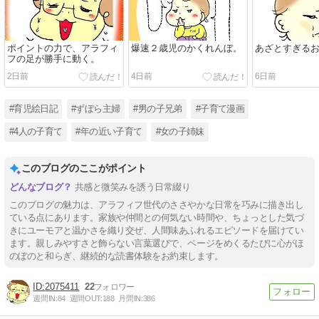
ポイントの力で、アラフィ
爆速２歳児のかくれんぼ。
あざとすぎる
フの足が勝手に動く。
2日前
4日前
6日前
#育児絵日記
#ずぼら主婦
#男の子兄弟
#子育て漫画
#4人の子育て
#年の近い子育て
#女の子姉妹
このブログのここがポイント
共感と微笑みを誘う日常綴り
このブログの魅力は、アラフィフ世代のささやかな日常を巧みに描き出し
ている点にあります。家族や仲間との何気ない時間や、ちょっとした気づ
きにユーモアと温かさを織り交ぜ、人間味あふれるエピソードを届けてい
ます。親しみやすさと飾らない言葉選びで、ページをめくるたびに心がほ
のぼのと和らぎ、継続的な読書体験をお約束します。
2075411
22
週間IN:
84
週間OUT:
188
月間IN:
386