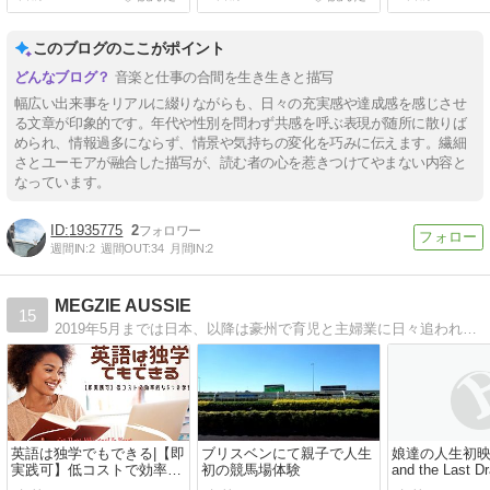
このブログのここがポイント
音楽と仕事の合間を生き生きと描写
幅広い出来事をリアルに綴りながらも、日々の充実感や達成感を感じさせ
る文章が印象的です。年代や性別を問わず共感を呼ぶ表現が随所に散りば
められ、情報過多にならず、情景や気持ちの変化を巧みに伝えます。繊細
さとユーモアが融合した描写が、読む者の心を惹きつけてやまない内容と
なっています。
1935775
2
週間IN:
2
週間OUT:
34
月間IN:
2
MEGZIE AUSSIE
15
2019年5月までは日本、以降は豪州で育児と主婦業に日々追われているリアルな凡人主婦MEGZIEによるブログサイトです。
英語は独学でもできる|【即
ブリスベンにて親子で人生
娘達の人生初映
実践可】低コストで効率的
初の競馬場体験
and the Last 
な5つの学習法
ヤと龍の王国