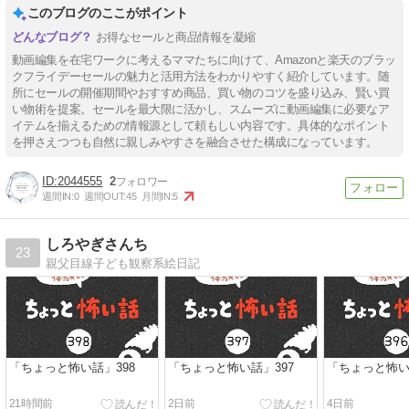
このブログのここがポイント
お得なセールと商品情報を凝縮
動画編集を在宅ワークに考えるママたちに向けて、Amazonと楽天のブラッ
クフライデーセールの魅力と活用方法をわかりやすく紹介しています。随
所にセールの開催期間やおすすめ商品、買い物のコツを盛り込み、賢い買
い物術を提案。セールを最大限に活かし、スムーズに動画編集に必要なア
イテムを揃えるための情報源として頼もしい内容です。具体的なポイント
を押さえつつも自然に親しみやすさを融合させた構成になっています。
2044555
2
週間IN:
0
週間OUT:
45
月間IN:
5
しろやぎさんち
23
親父目線子ども観察系絵日記
「ちょっと怖い話」398
「ちょっと怖い話」397
「ちょっと怖い
21時間前
2日前
4日前