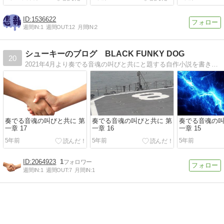
ママ達へ
1536622
週間IN:
1
週間OUT:
12
月間IN:
2
シューキーのブログ BLACK FUNKY DOG
20
2021年4月より奏でる音魂の叫びと共にと題する自作小説を書き始めました3人の主人公を軸に戦う理由と愛する理由を書いてみようと思ってますよろしくね
奏でる音魂の叫びと共に 第
奏でる音魂の叫びと共に 第
奏でる音魂の叫
一章 17
一章 16
一章 15
5年前
5年前
5年前
2064923
1
週間IN:
1
週間OUT:
7
月間IN:
1