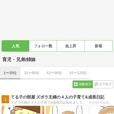
人気
フォロー数
急上昇
新着
育児・兄弟/姉妹
1〜30位
31〜60位
61〜90位
91〜120位
画像表示
文字表示
てる子の部屋 ズボラ主婦の４人の子育て&成長日記
1
ズボラ主婦の４人の子育て&成長日記初めまして。 ただの４人の子持ちの主婦、てる子と申します。このブログは、私の日常をならべています。少しでもクスリッと笑ってもらえたり、「あるある〜！」と思えてもらえたらこれ幸いです。