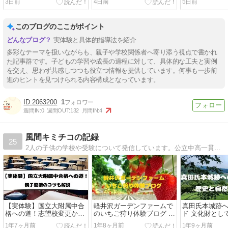
3日前
4日前
5日前
えるって知ってた？
にあります【20
このブログのここがポイント
実体験と具体的指導法を紹介
多彩なテーマを扱いながらも、親子や学校関係者へ寄り添う視点で書かれ
た記事群です。子どもの学習や成長の過程に対して、具体的な工夫と実例
を交え、思わず共感しつつも役立つ情報を提供しています。何事も一歩前
進のヒントを見つけられる内容構成となっています。
2063200
1
週間IN:
0
週間OUT:
132
月間IN:
4
風間キミチコの記録
25
2人の子供の学校や受験について発信しています。公立中高一貫を目指す中学受検と高校受験の記事が多いです。日常やおでかけについても発信しています。
【実体験】国立大附属中合
軽井沢ガーデンファームで
真田氏本城跡
格への道！志望校変更から
のいちご狩り体験ブログ 甘
ド 文化財とし
4ヶ月で掴んだ合格 – 親子
くておいしい思い出をお届
れる価値ある
1年7ヶ月前
1年8ヶ月前
1年9ヶ月前