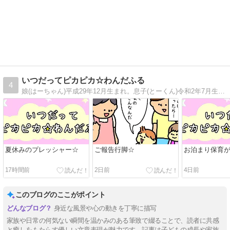
いつだってピカピカ☆わんだふる
4
娘(はーちゃん)平成29年12月生まれ。息子(とーくん)令和2年7月生まれ。2人の成長&思い出を絵日記にしています♪
夏休みのプレッシャー☆
ご報告行脚☆
お泊まり保育
17時間前
2日前
4日前
このブログのここがポイント
身近な風景や心の動きを丁寧に描写
家族や日常の何気ない瞬間を温かみのある筆致で綴ることで、読者に共感
と癒しをもたらす優しい文章表現が魅力です。記事は子どもの成長や家族