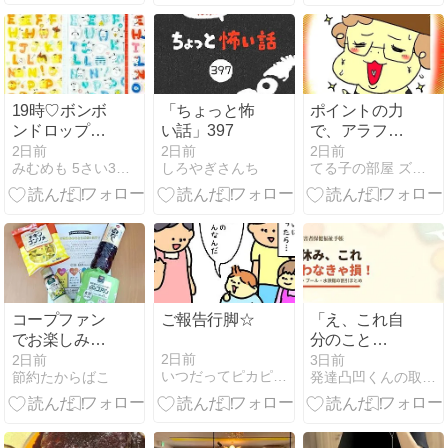
なる！！
19時♡ボンボ
「ちょっと怖
ポイントの力
ンドロップシ
い話」397
で、アラフィ
ール
フの足が勝手
2日前
2日前
2日前
みむめも 5さい3さいこそだて
しろやぎさんち
てる子の部屋 ズボラ主婦の４人の子育て&成長日記
♡COMPASS-
に動く。
PLUS福袋来
る！/今日のシ
ル活♡
コープファン
ご報告行脚☆
「え、これ自
でお楽しみ
分のこと
BOX当選！
だ…」精神障
2日前
2日前
3日前
いつだってピカピカ☆わんだふる
節約たからばこ
発達凸凹くんの取り扱い説明書
害者保健福祉
手帳、夏休み
にこんなに使
えるって知っ