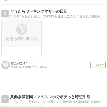
ぐうたらワーキングマザーの日記
8
2011年4月生まれ長女、2013年5月生まれ次女と早生まれの夫婦4人家族です。A型に見えるB型夫、B型に見えるA型嫁。ワーキングマザー（横文字で言うと素敵で…
1792047
週間IN:
4
週間OUT:
12
月間IN:
4
共働き保育園ママのスマホでポチっと時短生活
9
２児の子供、旦那とバタバタ暮らす主婦の毎日2015年5月 株始めました（5万円からのスタート！現在30万円で細々やってます）