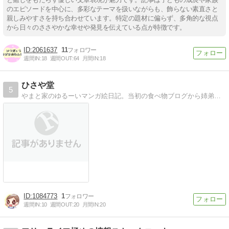
のエピソードを中心に、多彩なテーマを扱いながらも、飾らない素直さと
親しみやすさを持ち合わせています。特定の題材に偏らず、多角的な視点
から日々のささやかな幸せや発見を伝えている点が特徴です。
2061637
11
週間IN:
18
週間OUT:
64
月間IN:
18
ひさや堂
5
やまと家のゆるーいマンガ絵日記。当初の食べ物ブログから姉弟の子育て絵日記になってきました。
1084773
1
週間IN:
10
週間OUT:
20
月間IN:
20