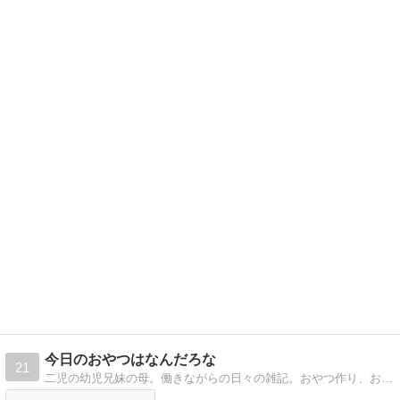
今日のおやつはなんだろな
21
二児の幼児兄妹の母。働きながらの日々の雑記。おやつ作り、お出かけ、教育など、日々のことをゆるーく