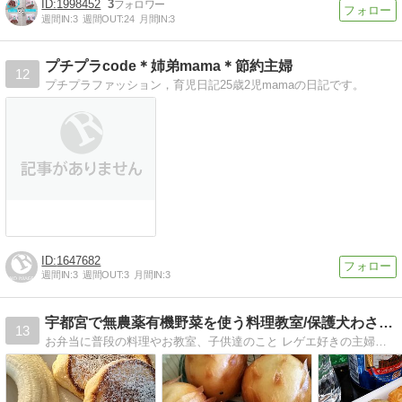
1998452
3
週間IN:
3
週間OUT:
24
月間IN:
3
プチプラcode＊姉弟mama＊節約主婦
12
プチプラファッション，育児日記25歳2児mamaの日記です。
【Tips】気になるブログをフォロー。

登録不要。更新を逃さずキャッチ！
閉じる
1647682
週間IN:
3
週間OUT:
3
月間IN:
3
宇都宮で無農薬有機野菜を使う料理教室/保護犬わさびとの生活
13
お弁当に普段の料理やお教室、子供達のこと レゲエ好きの主婦が気長にやってる、料理教室のことやら日常のこと。保護犬わさびとの生活など書いてます。