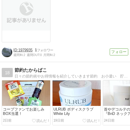
1979935
1
週間IN:
2
週間OUT:
0
月間IN:
2
節約たからばこ
18
日々の節約術やお得情報を紹介していきます節約 お小遣い 貯蓄 時短テク 子育て 生活に役立つ情報を公開中！
コープファンでお楽しみ
ULRUB ボディスクラブ
首やデコルテ
BOX当選！
White Lily
『BnD ネッ
ーム』
2日前
19日前
24日前