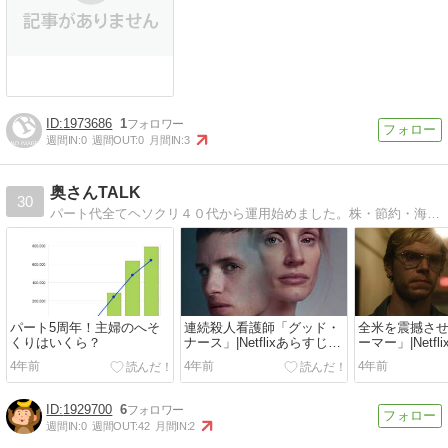
1973686
1
週間IN:
0
週間OUT:
0
月間IN:
3
奥さんTALK
30
パート代全てヘソクリ４０代から運用始めました。株・節約・海外ドラマ・映画・子育てのことなど書いてます。
パート5周年！主婦のへそ
連続殺人看護師「グッド・
全米を震撼さ
くりはいくら？
ナース」|Netflixあらすじ感
ーマー」|Netf
想
想
4年前
4年前
4年前
1929700
6
週間IN:
0
週間OUT:
42
月間IN:
2