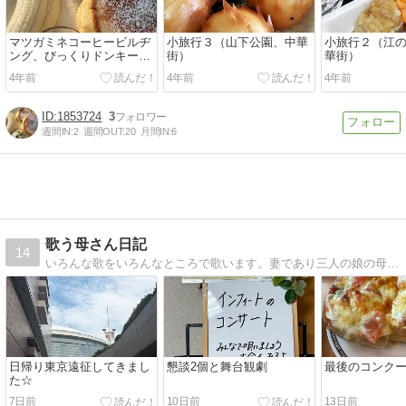
マツガミネコーヒービルヂ
小旅行３（山下公園、中華
小旅行２（江
ング、びっくりドンキーモ
街）
華街）
ーニング、ミスドなど
4年前
4年前
4年前
1853724
3
週間IN:
2
週間OUT:
20
月間IN:
6
歌う母さん日記
14
いろんな歌をいろんなところで歌います。妻であり三人の娘の母であり、2017年秋から大阪芸大通信生…常に音楽と関わっていられますように！
日帰り東京遠征してきまし
懇談2個と舞台観劇
最後のコンク
た☆
7日前
10日前
13日前