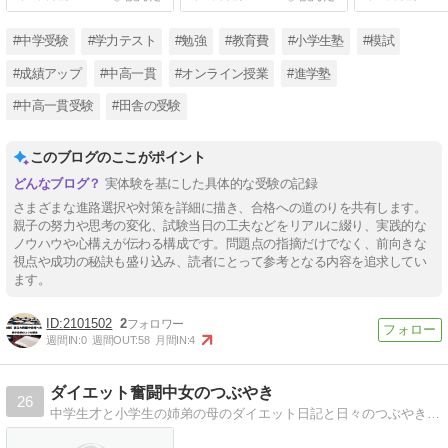
面接のコツも解説
けします！
#中学受験
#学力テスト
#勉強
#教育費
#小学生塾
#模試
#成績アップ
#中高一貫
#オンライン授業
#進学塾
#中高一貫受験
#田舎の受験
このブログのここがポイント
実体験を基にした具体的な受験の記録
さまざまな進路選択や対策を詳細に描き、合格への道のりを共有します。
親子の努力や思考の変化、試験当日の工夫などをリアルに綴り、実践的な
ノウハウや心構えが伝わる構成です。問題点の指摘だけでなく、前向きな
視点や成功の秘訣も盛り込み、読者にとって参考となる内容を追求してい
ます。
2101502
2
週間IN:
0
週間OUT:
58
月間IN:
4
ダイエット奮闘中女のつぶやき
26
中学生才と小学生の姉弟の母のダイエット日記と日々のつぶやきです。