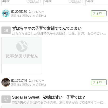
4年前
5年前
5年前
ました
2025260
1
週間IN:
2
週間OUT:
6
月間IN:
2
ずぼらママの子育て奮闘でてんてこまい
16
だらだら過ごした独身時代からの結婚、出産、育児。ものすごいギャップの差にとまどいながらも育児頑張っています
1791746
1
週間IN:
2
週間OUT:
0
月間IN:
2
Sugar is Sweet 砂糖は甘い 子育ては？
17
2歳の男の子＆0歳の女の子の母。旅行好きが高じて陸マイラーになることを決意！子育ての話や一人前の陸マイラーになるまでの奮闘記を記したいと思います。