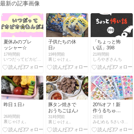
最新の記事画像
夏休みのプレ
子供たちの休
「ちょっと怖
ッシャー☆
日♪
い話」398
17時間前
19時間前
21時間前
いつだってピカピカ☆わんだふる
裏じゃけぇ。
しろやぎさんち
昨日１日♪
豚タン焼きで
20%オフ！新
おうちごはん♪
作うるちゅる
ポップシー
26時間前
31時間前
2日前
裏じゃけぇ。
裏じゃけぇ。
みむめも 5さい3さいこそだて
ル・コットン
パフィが安く