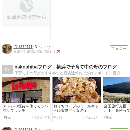
1872771
3
週間IN:
0
週間OUT:
8
月間IN:
4
nakoshibaブログ｜横浜で子育て中の母のブログ
27
子育て中の母がおすすめする横浜近郊おでかけスポット、投資、ポイ活の情報、子育ての悩みについて配信しています。
アトムの優待を使ってラパ
おうちコープのミールキッ
全国旅行支援
ウザでランチ
トは実際どうなの？
川！」を使っ
3年前
4年前
4年前
2081983
3