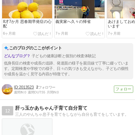
8才7か月 思春期早発症の心
義実家へ久々の帰省
あけましてお
配
います
6ヶ月前
7ヶ月前
7ヶ月前
このブログのここがポイント
子どもの健康診断と個別の検査体験記
低身長症の検査や成長の追跡、発達面の様子を親目線で丁寧に綴っていま
す。定期検査や学校での様子、日々の気づきも交えながら、子どもの個性
や成長を温かく見守る内容が特徴です。
2013523
2
週間IN:
0
週間OUT:
55
月間IN:
0
肝っ玉かあちゃん子育て自分育て
12
三人のやんちゃ息子を育てをしながら自分も育てをしています。