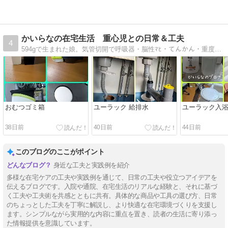
かいらなの在宅生活 重心児との日常＆工夫
4
594gで生まれた娘。気管切開で呼吸器・脳性ﾏﾋ・てんかん・重度難聴・経管栄養→胃瘻etc 同境遇の方のお役に立てるよう、日常や在宅用品を紹介します。
おむつゴミ箱
ユーラック 給排水
ユーラック入
38日前
40日前
44日前
このブログのここがポイント
身近な工夫と実践例を紹介
多様な在宅ケアの工夫や実践例を通じて、日常の工夫や役立つアイデアを
伝えるブログです。入院や通院、在宅生活のリアルな経験と、それに基づ
く工夫や工夫術を共感とともに共有。具体的な商品や工具の選び方、日常
のちょっとした工夫を丁寧に解説し、より快適な在宅環境づくりを支援し
ます。シンプルながら実用的な内容に重点を置き、読者の生活に寄り添っ
た情報提供を意識しています。