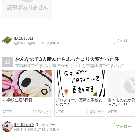
1913511
週間IN:
0
週間OUT:
15
月間IN:
0
おんなの子3人産んだら思ったより大変だった件
13
在胎34週で生まれた2歳の双子（♀♀）と在胎35週で生まれた年子（♀）の育児絵日記を描いています。ほぼ三つ子の三姉妹育児、それは思ったよりも大変でした！
小学校生活3日目
プロフィール更新と学校と
食べものとか
かのこと！
るこだわり
5年前
5年前
5年前
1937570
1
週間IN:
0
週間OUT:
15
月間IN:
0