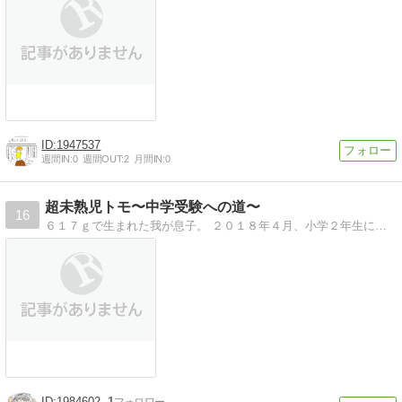
1947537
週間IN:
0
週間OUT:
2
月間IN:
0
超未熟児トモ〜中学受験への道〜
16
６１７ｇで生まれた我が息子。 ２０１８年４月、小学２年生になりました。 中学受験にチャレンジする道のりを綴ります。
1984602
1