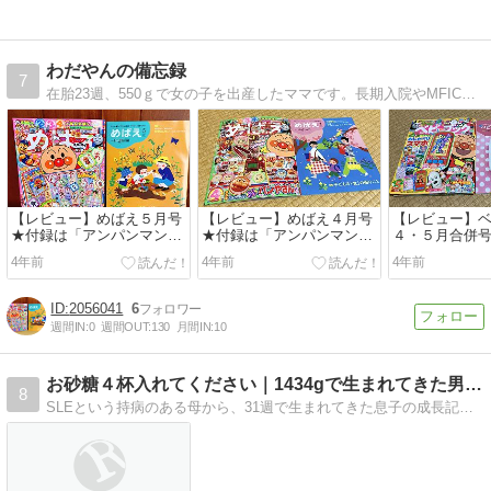
わだやんの備忘録
7
在胎23週、550ｇで女の子を出産したママです。長期入院やMFICU病棟でのこと、NICUの入院のことを振り返って書いています。未熟児について知りたい方や長期入院中の方に私の経験が少しでも参考になれば嬉しいです。
【レビュー】めばえ５月号
【レビュー】めばえ４月号
【レビュー】
★付録は「アンパンマンあ
★付録は「アンパンマンと
４・５月合併
いうえお はめえボード」
びだすパン屋さん」
「おしゃべり
4年前
4年前
4年前
2056041
6
週間IN:
0
週間OUT:
130
月間IN:
10
お砂糖４杯入れてください｜1434gで生まれてきた男の子
8
SLEという持病のある母から、31週で生まれてきた息子の成長記録です。