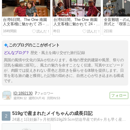
台湾6日間。The One 南園
台湾6日間。The One 南園
全盲難聴・のん
人文客棧に魅かれて 25 - 同
人文客棧に魅かれて 24 - 同
所式と「喫茶
心樓で晩ごはん②（2026年
心樓で晩ごはん①（2026年
ン」（2023年4
16時間前
昨日
2日前
6月30日/2日め）
6月30日/2日め）
SALVATORE 
BAR 西新井で
（2026年4月1
このブログのここがポイント
歴史・風土を織り交ぜた旅行記録
異国の風情や文化の深みが伝わります。各地の歴史的建築や風景、祭りの
活気を繊細に描写し、風土の魅力を余すことなく伝達。写真やエピソード
が、肉眼では捉えきれない景色と息吹きを蘇らせる体験を提供します。日
常を彩る旅の趣と獲得した記憶の煌めきに、自然と心が引き込まれる構成
です。
1892130
7
週間IN:
12
週間OUT:
41
月間IN:
53
519gで産まれたメイちゃんの成長日記
2
24週と1日妊娠7ヶ月初期519g29.5cm切迫早産で約4ヶ月も早く産まれた超低出生体重児メイちゃんの成長記録です。皆様の応援がメイに届きますように。