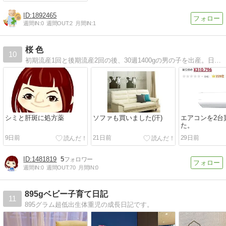
1892465
週間IN:
0
週間OUT:
2
月間IN:
1
桜 色
10
初期流産1回と後期流産2回の後、30週1400gの男の子を出産。日々の出来事や趣味のインディアカについてなども綴っています。
シミと肝斑に処方薬
ソファも買いました(汗)
エアコンを2台
た。
9日前
21日前
29日前
1481819
5
週間IN:
0
週間OUT:
70
月間IN:
0
895gベビー子育て日記
11
895グラム超低出生体重児の成長日記です。