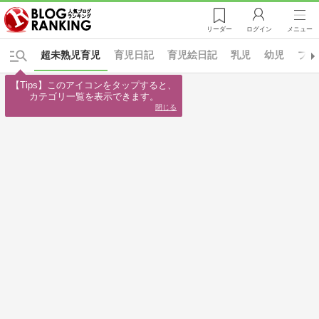
リーダー
ログイン
メニュー
超未熟児育児
育児日記
育児絵日記
乳児
幼児
プレ
【Tips】このアイコンをタップすると、

カテゴリ一覧を表示できます。
閉じる