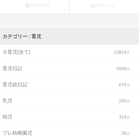
前のページ
次のページ
カテゴリー : 育児
※育児(全て)
13824
育児日記
5608
育児絵日記
679
乳児
245
幼児
319
プレ幼稚園児
28