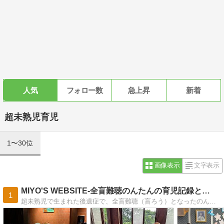
人気
フォロー数
急上昇
新着
超未熟児育児
1〜30位
画像表示
文字表示
MIYO'S WEBSITE-全盲難聴のんたんの育児記録と…
1
超未熟児で生まれた後遺症で、全盲難聴（盲ろう）となったのんたん、双子の妹あみちゃんと共に楽しく生きる家族のお話です。その他、ガンやベトナム日記など、話題はあれこれ。笑