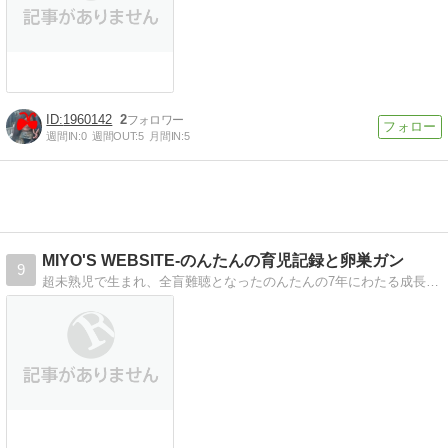
1960142
2
週間IN:
0
週間OUT:
5
月間IN:
5
MIYO'S WEBSITE-のんたんの育児記録と卵巣ガン
9
超未熟児で生まれ、全盲難聴となったのんたんの7年にわたる成長記録や、卵巣ガンになって思ったことを書いています。