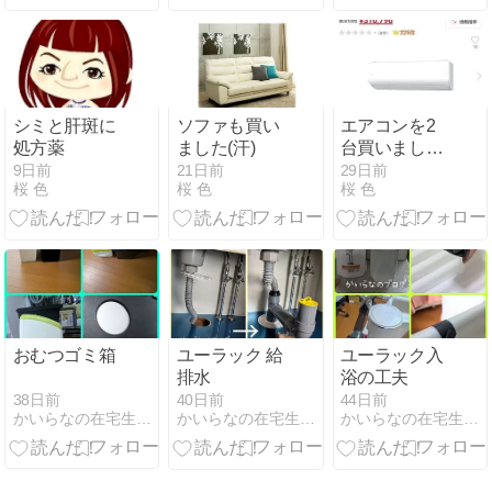
ん②（2026年
ん①（2026年
4月1日）/
6月30日/2日
6月30日/2日
SALVATORE
め）
め）
CUOMO &
BAR 西新井で
ランチ（2026
年4月19日）
シミと肝斑に
ソファも買い
エアコンを2
処方薬
ました(汗)
台買いまし
た。
9日前
21日前
29日前
桜 色
桜 色
桜 色
おむつゴミ箱
ユーラック 給
ユーラック入
排水
浴の工夫
38日前
40日前
44日前
かいらなの在宅生活 重心児との日常＆工夫
かいらなの在宅生活 重心児との日常＆工夫
かいらなの在宅生活 重心児との日常＆工夫