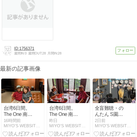
1756371
週間IN:
0
週間OUT:
28
月間IN:
28
最新の記事画像
台湾6日間。
台湾6日間。
全盲難聴・の
The One 南園
The One 南園
んたん S園入
人文客棧に魅
人文客棧に魅
所式と「喫茶
16時間前
昨日
2日前
MIYO'S WEBSITE-全盲難聴のんたんの育児記録と…
MIYO'S WEBSITE-全盲難聴のんたんの育児記録と…
MIYO'S WEBSITE-全盲難聴のんたんの育児記録と…
かれて 25 - 同
かれて 24 - 同
ニューグリー
心樓で晩ごは
心樓で晩ごは
ン」（2023年