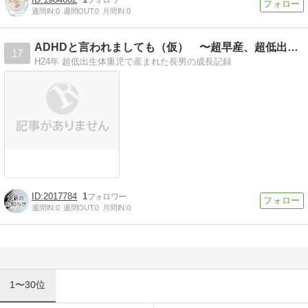
週間IN:
0
週間OUT:
0
月間IN:
0
ADHDと言われましても（仮） 〜超早産、超低出生体重児〜
17
H24年 超低出生体重児で産まれた長男の成長記録
2017784
1
週間IN:
0
週間OUT:
0
月間IN:
0
1〜30位