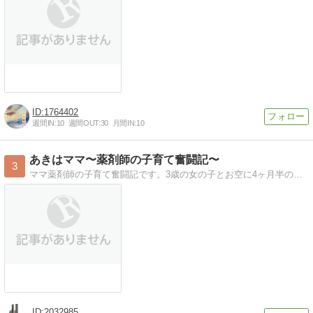
1764402
週間IN:
10
週間OUT:
30
月間IN:
10
あきはママ〜薬剤師の子育て奮闘記〜
3
ママ薬剤師の子育て奮闘記です。3歳の女の子とお空に4ヶ月半の男の子がいます。妊娠中期、出血。切迫早産→慢性剥離羊水過少症候群。息子の闘病記録。その後の家族の生活を発信していきます。
2032985