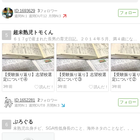
1693629
3
週間IN:
1
週間OUT:
12
月間IN:
3
超未熟児トモくん
5
６１７gで産まれた長男の育児日記。２０１４年５月、満４歳になりました。
【受験振り返り】志望校選
【受験振り返り】志望校選
【受験振り返
定について④
定について③
定について②
3年前
3年前
3年前
1652281
2
週間IN:
1
週間OUT:
8
月間IN:
3
ぶろぐる
6
未熟児出身チビ、SGA性低身長のこと、海外ネタのことなど。。。