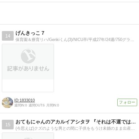
げんきっこ７
14
保育園＆療育リハ/Genkiくん(3)/NICU卒/平成27年/24週/750グラム/30cm
1833010
週間IN:
0
週間OUT:
6
月間IN:
0
おてもにゃんのアカルイアシタヲ 『それは不運ではない、…
15
(今思えば)クズのような男との間に子供をもうけ未婚のまま出産。その後クズ男の第二子を身篭った途端に浮気され超未熟児の出産。破綻家族をコミカルに描いてます…