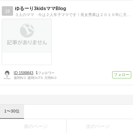
ゆるーり3kidsママBlog
18
３人のママ 今は２人年子ママです！長女秀果は２０１０年に天国へ・・・子育て支援活動をしながら育児真っ最中！
1599843
1
週間IN:
0
週間OUT:
0
月間IN:
0
1〜30位
前のページ
次のページ