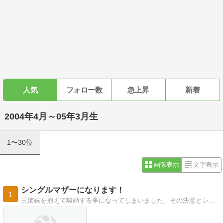
人気
フォロー数
急上昇
新着
2004年4月～05年3月生
1〜30位
画像表示
文字表示
シングルマザーになります！
1
三姉妹を抱えて離婚する事になってしまいました。その決意とシングルマザーとして過ごす日々を綴っていきます！