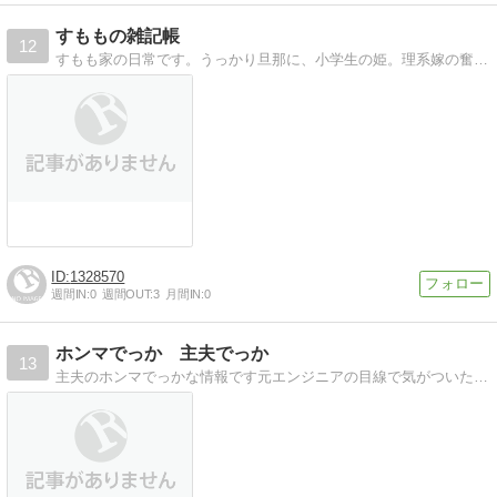
すももの雑記帳
12
すもも家の日常です。うっかり旦那に、小学生の姫。理系嫁の奮闘を、つらつらと綴っています。
1328570
週間IN:
0
週間OUT:
3
月間IN:
0
ホンマでっか 主夫でっか
13
主夫のホンマでっかな情報です元エンジニアの目線で気がついた 子育て ずぼら料理などいろいろ書いちゃいます