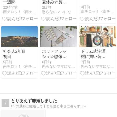
一週間
夏休み☆長男
くん
4日前
22時間前
2日前
南チロッ！《南チロル地方なのにイタリアという…》
南チロッ！《南チロル地方なのにイタリアという…》
怒らないママになれるの？！ - 楽天ブログ
社会人2年目
ホットフラッ
ドラム式洗濯
初日
シュ☆想像以
機に買い替え
上に漢方が効
て1年半☆ず
5日前
6日前
7日前
南チロッ！《南チロル地方なのにイタリアという…》
怒らないママになれるの？！ - 楽天ブログ
怒らないママになれるの？！ - 楽天ブログ
いた話
ぼら主婦のメ
ンテ方法、ほ
ぼ確立しまし
た
とりあえず離婚しました
7
DVの旦那と離婚して子ども達と幸せに暮らす日々