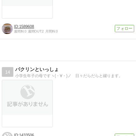
1589608
週間IN:
0
週間OUT:
2
月間IN:
0
パクリンといっしょ
14
小学生年子の母ですヽ(・∀・)ノ 日々だらだらと綴ります。
1433506