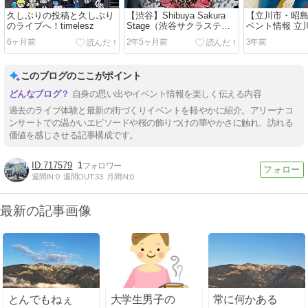
久しぶりの投稿と久しぶり
【渋谷】Shibuya Sakura
【立川市・昭
のライブへ！timelesz
Stage（渋谷サクラステー
ベント情報 立
ジ）
スが6月25日
6ヶ月前
2年5ヶ月前
3年前
されます
このブログのここがポイント
自身の思い出やイベント情報を楽しく伝える内容
過去のライブ体験と最新の街づくりイベントを軽やかに紹介。アリーナコ
ンサートでの温かいエピソードや桜の飾りつけの華やかさに触れ、訪れる
価値を感じさせる記事構成です。
717579
1
週間IN:
0
週間OUT:
33
月間IN:
0
最新の記事画像
とんでもねぇ
大学生男子の
常に何かある