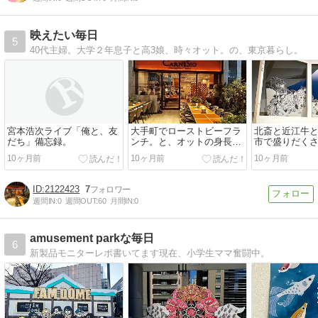
映えたい毎日
5
40代主婦。大学２年息子と高3娘、時々オット。の、東京暮らし。
宮本浩次ライブ「俺と、友
大手町でローストビーフラ
北斎と近江牛
だち」備忘録。
ンチ。と、オットの身長詐
市で盛りだく
称。
10ヶ月前
10ヶ月前
10ヶ月前
2122423
7
週間IN:
0
週間OUT:
60
月間IN:
0
amusement parkな毎日
6
新製品モニターレポ書いてます現在、小学生ママ奮闘中。