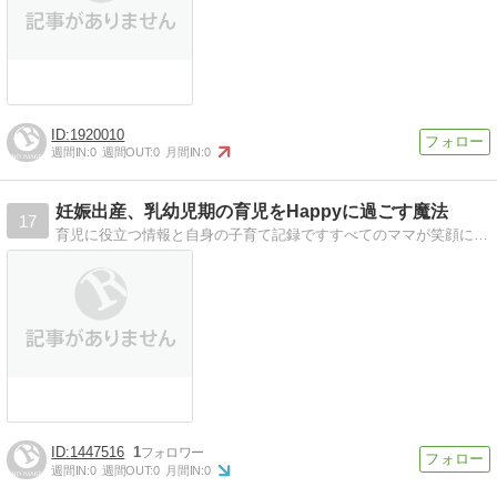
1920010
週間IN:
0
週間OUT:
0
月間IN:
0
妊娠出産、乳幼児期の育児をHappyに過ごす魔法
17
育児に役立つ情報と自身の子育て記録ですすべてのママが笑顔になれるお手伝いをさせて下さいね
1447516
1
週間IN:
0
週間OUT:
0
月間IN:
0