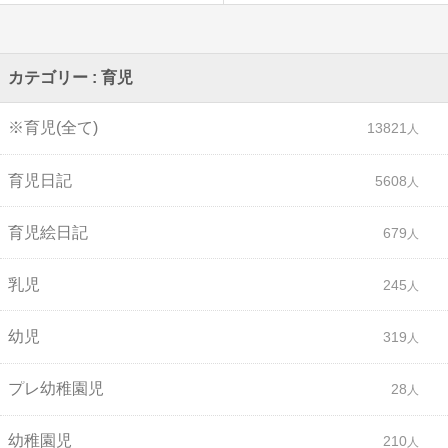
カテゴリー : 育児
※育児(全て)
13821
育児日記
5608
育児絵日記
679
乳児
245
幼児
319
プレ幼稚園児
28
幼稚園児
210