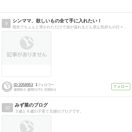
シンママ、欲しいもの全て手に入れたい！
9
指先でちょんと突かれただけで涙が溢れるどん底な気持ちの日々から11年。離婚したおかげで、私の「人生」はグレードアップしました。今ツラいシンママに、「そんな日もくるんだな」って思って貰えたらと思います。
2058953
1
週間IN:
0
週間OUT:
6
月間IN:
0
みず菜のブログ
10
３歳と８歳の子育て主婦のブログです。