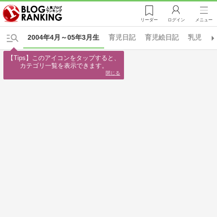
リーダー
ログイン
メニュー
2004年4月～05年3月生
育児日記
育児絵日記
乳児
【Tips】このアイコンをタップすると、

カテゴリ一覧を表示できます。
閉じる