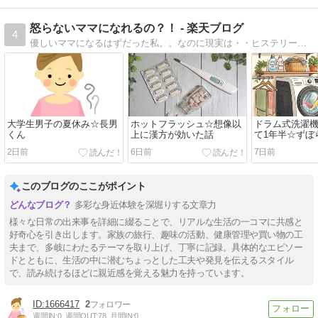
怒らないママになれるの？！ - 楽天ブログ
4
優しいママになるはずだった私。。なのに現実は・・ヒステリーな鬼ママ。出会った１冊の育児書。 答えは自分の中にある。 毎日の育児でコーチング実践中です！
大学生男子の夏休み☆長男
ホットフラッシュ☆想像以
ドラム式洗濯
くん
上に漢方が効いた話
て1年半☆ずぼ
ンテ方法、ほ
2日前
6日前
7日前
た
このブログのここがポイント
多彩な身近体験を深堀りする文章力
様々な日常の出来事を詳細に綴ることで、リアルな生活の一コマに共感と
好奇心を引き出します。家族の旅行、趣味の活動、健康管理や買い物の工
夫まで、多岐にわたるテーマを取り上げ、丁寧に記録。具体的なエピソー
ドとともに、生活の中に潜むちょっとした工夫や発見を伝えるスタイル
で、読み続けるほどに親近感を覚える魅力を持っています。
1666417
2
週間IN:
0
週間OUT:
78
月間IN:
0