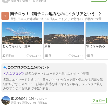
週間IN:
0
週間OUT:
6
月間IN:
3
南チロッ！《南チロル地方なのにイタリアという…》
3
旦那(日本人)の転職に伴い家族4人でイタリア北部の山間部に位置する北部ボルザーノ自治県に引っ越してきました。旧オーストリアだったドイツ語圏、南チロル地方と言われるところで生活しています。
とんでもねぇ一週間
最凶日
常に何かある
22時間前
3日前
4日前
このブログのここがポイント
雑多なテーマをユーモアと親しみやすさで展開
多彩なエピソードを通じて、日々のささやかな出来事や気になる話題を気
軽に紹介するスタイル。読者の共感を呼ぶ身近な内容を、フランクで親し
みやすく伝える構成に特徴がある。
2079921
124
週間IN:
0
週間OUT:
98
月間IN:
0