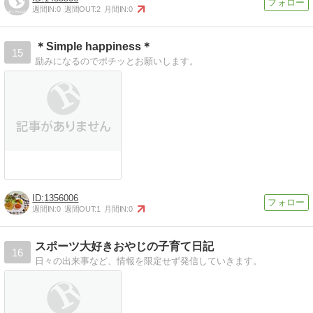
週間IN:
0
週間OUT:
2
月間IN:
0
＊Simple happiness＊
15
励みになるのでポチッとお願いします。
1356006
週間IN:
0
週間OUT:
1
月間IN:
0
スポーツ大好きおやじの子育て日記
16
日々の出来事など、情報を限定せず発信していきます。