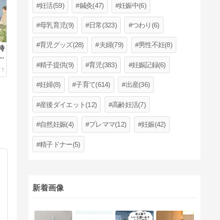
妊活(59)
鍼灸(47)
妊娠中(6)
母乳育児(9)
日常(323)
つわり(6)
育児グッズ(28)
夫婦(79)
男性不妊(8)
時
援
精子提供(9)
育児(383)
妊娠記録(6)
妊婦(8)
子育て(614)
出産(36)
産後ダイエット(12)
高齢妊活(7)
自然妊娠(4)
プレママ(12)
妊娠(42)
精子ドナー(5)
新着画像