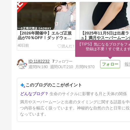
【2026年開催中】エルゴ正規
【2025年11月5日は出産
品が70％OFF！ダッドウェイ
ュ】満月やスーパームーン
セール
産が急増する理由
【TIPS】気になるブログをフォ
40日前
9ヶ月前
登録は不要！すぐ使えま
1182232
7
報
週間IN:
180
週間OUT:
210
月間IN:
970
このブログのここがポイント
【期間限定半額】牛乳嫌いの子
生命のサイクルに影響する月と天体の関係
供も飲めるマルサンアイ豆乳の
日キャンペーン3月19日まで
1年5ヶ月前
満月やスーパームーンと出産のタイミングに関する話題を中
つ内容を幅広く扱っています。神秘的な自然の力と日常に役
なっています。