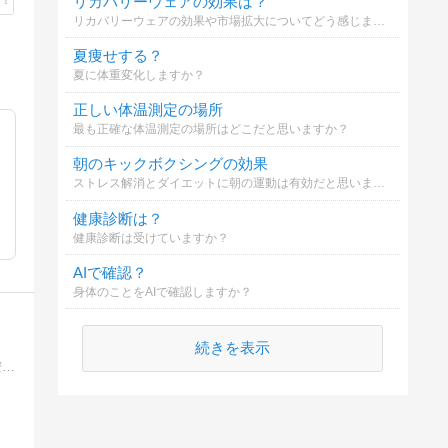
リカバリーウェアの効果は？
リカバリーウェアの効果や市場拡大についてどう感じますか？
夏痩せする？
夏に体重変化しますか？
正しい体温測定の場所
最も正確な体温測定の場所はどこだと思いますか？
朝のキックボクシングの効果
ストレス解消とダイエットに朝の運動は有効だと思いますか？
健康診断は？
健康診断は受けていますか？
AIで確認？
身体のことをAIで確認しますか？
続きを表示
大阪藤井寺駅前の漢方百草園薬局は、不妊症・メンタル疾患・アトピー性皮膚炎・痛みの疾患・ガンの免疫療法などを得意分野とし、安全で高品質の漢方薬を扱う漢方専門薬局…