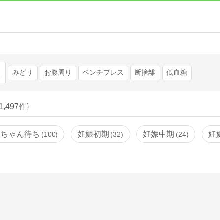
検索
みどり
お腹周り
ベンチプレス
断捨離
低血糖
(1,497件)
赤ちゃん待ち
妊娠初期
妊娠中期
妊
100
32
24