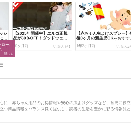
ラッシ
【2025年開催中】エルゴ正規
【赤ちゃん虫よけスプレー】
にお
品が80％OFF！ダッドウェイ
後0ヶ月の新生児OK～おすす
セール
天然ディートフリー虫除け
ロー。

10ヶ月前
1年2ヶ月前
す。
閉じる
告
心に、赤ちゃん用品のお得情報や安心の虫よけグッズなど、育児に役立
立つ商品情報をバランス良く提供し、読者の生活を豊かに彩る情報源と