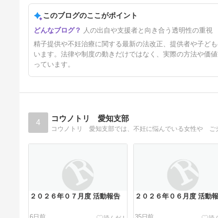
人工授精・体外受精を始める前
がおすすめ
このブログのここがポイント
2年3ヶ月前
人の出自や支援者と向き合う透明性の重視
精子提供や不妊治療に関する最新の法改正、提供者や子ども
います。法律や制度の動きだけではなく、実際の方法や価値
っています。
コウノトリ 愛知支部
4
コウノトリ 愛知支部では、不妊に悩んでいる女性や ご
２０２６年０７月度 活動報告
２０２６年０６月度 活動
6日前
35日前