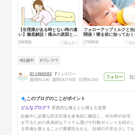
【生理痛がある時とない時の違
フォローアップミルクと虫
い】徹底解説！痛みの原因と対
関係！寝る前に知っておく
策法はこれだ
事実
5時間前
27時間前
#妊娠中
#プレママ
1968283
7
報
週間IN:
140
週間OUT:
500
月間IN:
240
妊婦の夏対策に！保冷エコバッ
グおすすめ活用術【入院バッグ
にも使える】
このブログのここがポイント
9日前
実践的な備えと心構えを提案
妊娠中に必要な防災対策を多角的に解説し、外出時や自宅、
を守るための具体的なアイテム選びや行動ポイントを紹介し
る準備を整えることの重要性を伝え、妊婦の不安を少しでも