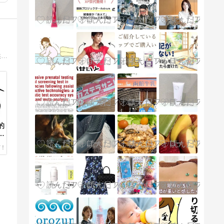
選択的シングルマザーを希望する未婚女性や子どもを望む女性カップルを対象として、体外受精・顕微授精に協力しています。精子提供治療を希望する女性と、少子化対策に貢献したいと考える支援型精子ドナーを仲介するマッチングサービスも行っています。
的
い