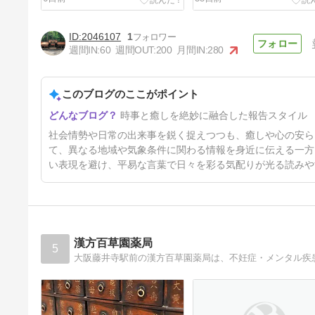
2046107
1
週間IN:
60
週間OUT:
200
月間IN:
280
このブログのここがポイント
時事と癒しを絶妙に融合した報告スタイル
社会情勢や日常の出来事を鋭く捉えつつも、癒しや心の安ら
て、異なる地域や気象条件に関わる情報を身近に伝える一方
い表現を避け、平易な言葉で日々を彩る気配りが光る読みや
２０２６年０３月度 活動報告
4ヶ月前
漢方百草園薬局
5