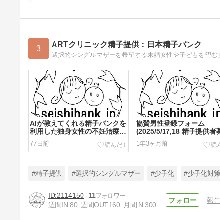
ARTクリニック精子提供：日本精子バンク
3
AIが教えてくれる精子バンクを
協賛男性登録フォーム
利用した独身女性の不妊治療の
(2025/5/17,18 精子提供者
情報について
77日前
1年3ヶ月前
#精子提供
#選択的シングルマザー
#少子化
#少子化対
2114150
11
報
週間IN:
80
週間OUT:
160
月間IN:
300
医療保険や生命保険への加入は