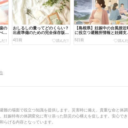
歯の
おしるしの量ってどのくらい？
【島根県】妊娠中の台風接近
べき
出産準備のための完全保存版ガ
に役立つ避難所情報と妊婦支
イド
サービス一覧
4日前
5日前
告
避難の場面で役立つ知識を提供します。災害時に備え、貴重な命と体調
、妊娠特有の体調変化に寄り添った防災の心構えを促します。安心でき
和らげる内容となっています。