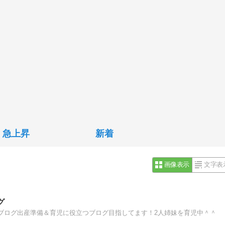
急上昇
新着
画像表示
文字表
グ
ブログ出産準備＆育児に役立つブログ目指してます！2人姉妹を育児中＾＾