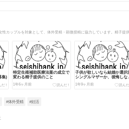
特定生殖補助医療法案の成立で
子供が欲しいなら結婚か選択
募集)
変わる精子提供のこと
シングルマザーか、後悔しな
生き方
1年6ヶ月前
1年9ヶ月前
策
#体外受精
#妊活
告