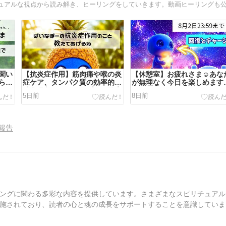
聞い
【抗炎症作用】筋肉痛や喉の炎
【休憩室】お疲れさま☺︎あな
られ
症ケア、タンパク質の効率的な
が無理なく今日を楽しめます
消化吸収にパイナップルの酵素
うに
5日前
8日前
ブロメライン【夏バテ対策】
報告
ングに関わる多彩な内容を提供しています。さまざまなスピリチュアル
施されており、読者の心と魂の成長をサポートすることを意識していま