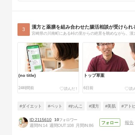
漢方と薬膳を組み合わせた腸活相談が受けられ
3
(no title)
トップ草案
24時間前
6日前
#ダイエット
#ペット
#わんこ
#漢方
#美肌
#アト
2115610
10
報告
週間IN:
14
週間OUT:
108
月間IN:
86
クロレラはがんに効く？研究結