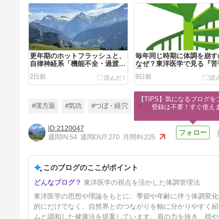
更年期のホットフラッシュと、
毎年同じ時期に体調を崩す
自律神経系「機能不全・過渡的
なぜ？東洋医学で見る『苦
エラー」
季節』との付き合い方
2日前
9日前
【TIPS】気になるブログを
#漢方薬
#気功
#つぼ・経穴
#こころと身体
登録は不要！すぐ使え
2120047
週間IN:
54
週間OUT:
270
月間IN:
225
更年期｜年齢とともに変わる、
身体をめぐる「気の回転力」
このブログのここがポイント
25日前
東洋医学の視点を活かした体調管理法
東洋医学の思想や理論をもとに、季節や年齢に伴う体調変化
的にだけでなく、自然界とのつながりを軸に分かりやすく紹
ムと調和した健康法を提案しています。肩の力を抜き、穏や