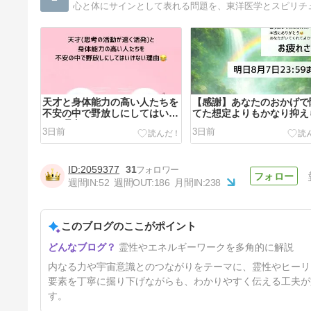
天才と身体能力の高い人たちを
【感謝】あなたのおかげで
不安の中で野放しにしてはいけ
てた想定よりもかなり抑え
ない理由
た
3日前
3日前
2059377
31
週間IN:
52
週間OUT:
186
月間IN:
238
このブログのここがポイント
【自由に伸びやかに思うまま】
霊性やエネルギーワークを多角的に解説
リラックスしたあなたから生ま
れるエンタメと癒しと安心感
10日前
内なる力や宇宙意識とのつながりをテーマに、霊性やヒーリ
要素を丁寧に掘り下げながらも、わかりやすく伝える工夫が
す。