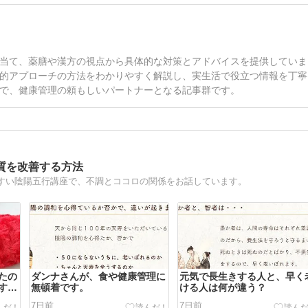
当て、薬膳や漢方の視点から具体的な対策とアドバイスを提供していま
的アプローチの方法をわかりやすく解説し、実生活で役立つ情報を丁寧
で、健康管理の頼もしいパートナーとなる記事群です。
質を改善する方法
すい陰陽五行講座で、不調とココロの関係をお話しています。
たの
ダンナさんが、食や健康管理に
元気で長生きする人と、早く
す
無頓着です。
ける人は何が違う？
7日前
7日前