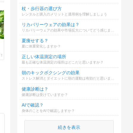
世界を拡げる 「カラー（色彩）」×道を切り拓く「方眼ノート」＝『人生が好転するシンプルな習慣！』暮らしの中でリアルに役立つ！色彩の魅力お伝えしています♪
杖・歩行器の選び方
レンタルと購入のメリットと適用例を理解しましょう
リカバリーウェアの効果は？
リカバリーウェアの効果や市場拡大についてどう感じますか？
夏痩せする？
夏に体重変化しますか？
正しい体温測定の場所
最も正確な体温測定の場所はどこだと思いますか？
朝のキックボクシングの効果
ストレス解消とダイエットに朝の運動は有効だと思いますか？
健康診断は？
健康診断は受けていますか？
AIで確認？
身体のことをAIで確認しますか？
続きを表示