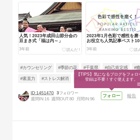
人気！2023年成田山節分会の
2023年1月色彩で感性を磨
豆まき式「福は内～」
お役立ち人気記事ベスト10
3年前
3年前
#カウンセリング
#季節の花
#千葉県
#自己肯定感
#
【TIPS】気になるブログをフォロー
#素直力
#ストレス解消
#成田散歩
登録は不要！すぐ使えます。
1451470
3
報告
2022年12月色彩で感性を磨
週間IN:
16
週間OUT:
80
月間IN:
96
く！お役立ち人気記事ベスト
10
3年前