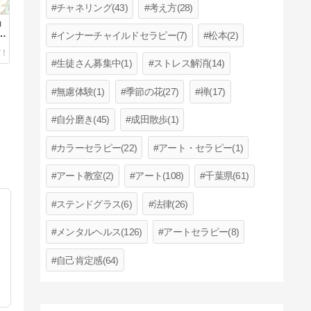
チャネリング(43)
考え方(28)
」
い
インナーチャイルドセラピー(7)
松本(2)
生徒さん募集中(1)
ストレス解消(14)
無慮体験(1)
季節の花(27)
禅(17)
自分磨き(45)
成田散歩(1)
カラーセラピー(22)
アート・セラピー(1)
アート教室(2)
アート(108)
千葉県(61)
ステンドグラス(6)
法律(26)
メンタルヘルス(126)
アートセラピー(8)
自己肯定感(64)