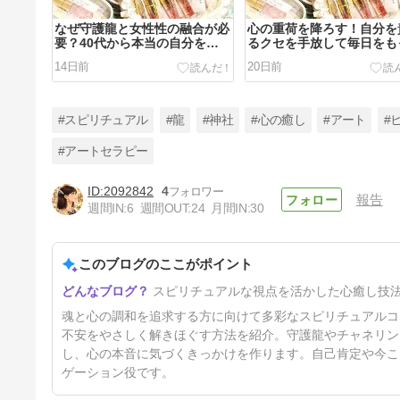
なぜ守護龍と女性性の融合が必
心の重荷を降ろす！自分を
要？40代から本当の自分を生
るクセを手放して毎日をも
きる道
軽くする守護龍チャネリン
14日前
20日前
ート
#スピリチュアル
#龍
#神社
#心の癒し
#アート
#
#アートセラピー
2092842
4
報告
遠慮ばかりの人生から抜け出す
週間IN:
6
週間OUT:
24
月間IN:
30
方法とは？本当のあなたを取り
戻す第一歩
34日前
このブログのここがポイント
スピリチュアルな視点を活かした心癒し技
魂と心の調和を追求する方に向けて多彩なスピリチュアルコ
不安をやさしく解きほぐす方法を紹介。守護龍やチャネリン
し、心の本音に気づくきっかけを作ります。自己肯定や今こ
ゲーション役です。