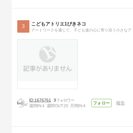
こどもアトリエ1ぴきネコ
3
アートワークを通じて、子ども達の心に寄り添う小さなア
1676761
3
報告
週間IN:
4
週間OUT:
20
月間IN:
4