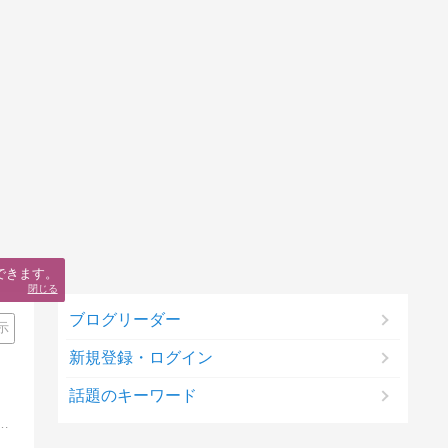
できます。
閉じる
ブログリーダー
示
新規登録・ログイン
話題のキーワード
れると会話も弾むように。色で感性を磨きアートセラピーで元気になる♪を発信しています。千葉県成田市・船橋市｜色彩アートセラピーサロン｜カラークルーズ