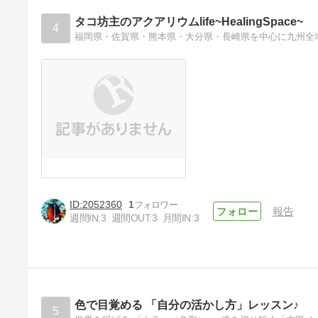
タコ坊主のアクアリウムlife~HealingSpace~
4
2052360
1
報告
週間IN:
3
週間OUT:
3
月間IN:
3
色で目覚める 「自分の活かし方」レッスン♪
5