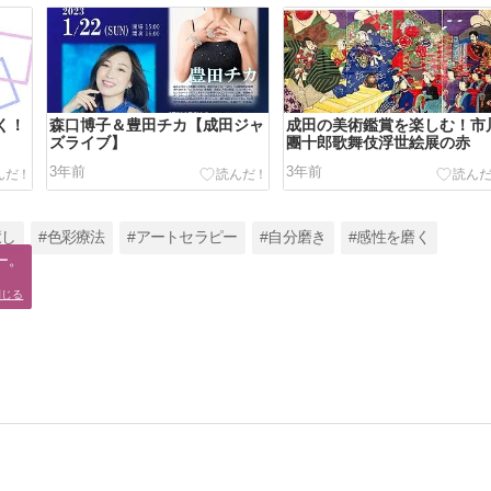
く！
森口博子＆豊田チカ【成田ジャ
成田の美術鑑賞を楽しむ！市
ズライブ】
團十郎歌舞伎浮世絵展の赤
3年前
3年前
癒し
#色彩療法
#アートセラピー
#自分磨き
#感性を磨く
。

閉じる