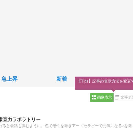
急上昇
新着
【Tips】記事の表示方法を変更
画像表示
文字表
素直力ラボラトリー
気持ち一つで同じ色でも違って見える不思議。感性が磨か