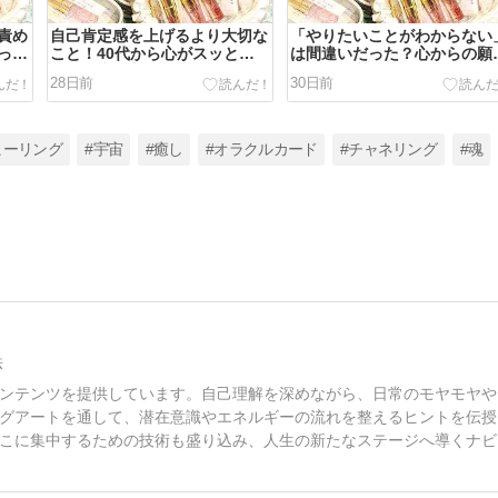
責め
自己肯定感を上げるより大切な
「やりたいことがわからない
っと
こと！40代から心がスッと軽
は間違いだった？心からの願
グア
くなる生き方
に気づく質問
28日前
30日前
ヒーリング
#宇宙
#癒し
#オラクルカード
#チャネリング
#魂
法
ンテンツを提供しています。自己理解を深めながら、日常のモヤモヤや
グアートを通して、潜在意識やエネルギーの流れを整えるヒントを伝授
こに集中するための技術も盛り込み、人生の新たなステージへ導くナビ