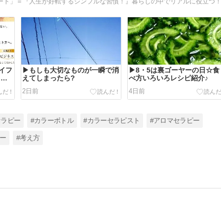
イフ
▶︎もしも大切なものが一瞬で消
▶︎8・5は裏ゴーヤーの日☆食
ップ
えてしまったら?
べ方いろいろレシピ紹介♪
2日前
4日前
セラピー
#カラーボトル
#カラーセラピスト
#アロマセラピー
ー
#考え方