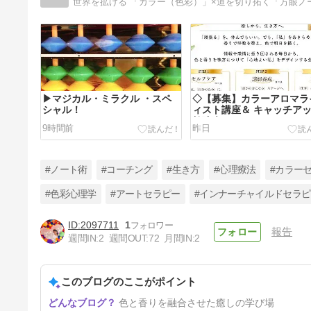
▶︎マジカル・ミラクル ・スペ
◇【募集】カラーアロマラ
シャル！
ィスト講座＆ キャッチア
勉強会
9時間前
昨日
#ノート術
#コーチング
#生き方
#心理療法
#カラー
#色彩心理学
#アートセラピー
#インナーチャイルドセラピ
2097711
1
報告
◇【募集】カラーアロマライフ
週間IN:
2
週間OUT:
72
月間IN:
2
ィスト講座＆ キャッチアップ
勉強会
5日前
このブログのここがポイント
色と香りを融合させた癒しの学び場