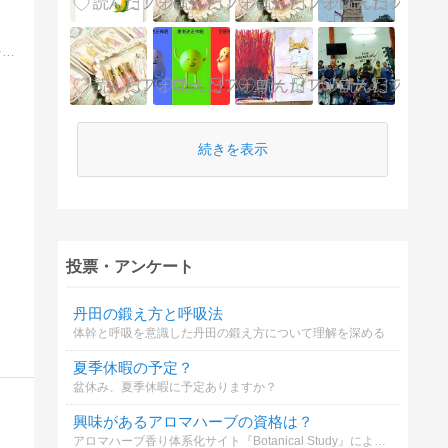
福岡県・佐賀県・熊本県・大分県・長崎県を中心に九州全域で熱帯魚・海水魚などの観賞魚全般を扱うメンテナンスのプロが九州全県をHealingSpaceのアクアリウムを広めています。
続きを表示
投票・アンケート
丹田の鍛え方と呼吸法
体幹と呼吸を意識した丹田の鍛え方について理解を深める
夏季休暇の予定？
盆休み、夏季休暇に予定ありますか？
興味があるアロマハーブの資格は？
アロマハーブ香り体系化サイト『Botanical Study』による、アロマ・ハーブ資格の興味度アンケートです！ あなたが気になっている資格を複数選択でお知らせください！ 辞典構築の参考などとして活用させていただきます！