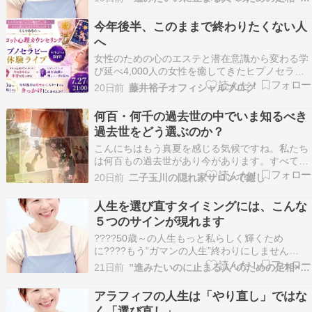
私って、いったい何者？????家族やパートナー、
職場の人間関係がしんどい????もっと自由に、心
今年後半、このままで終わりたくない人
豊かに幸せに生きたい！――そんなふうに感じ…
へ
女性のための心のエステと潜在意識から変わる学
び延べ4,000人の女性を癒してきたヒプノセラピ
ーフェイス サロン＆スクールを主宰しています藤
20日前
藤井裕子オフィシャルブログ
井裕子です。はじめましての方はこちらから自己
紹介▶ ブログにご訪問くださりありがとうござい
何百・何千の過去世の中でいま知るべき
ます 今年後半、このままで終わりたくない人へ
過去世をどう選ぶのか？
今年…
こんにちはもう真夏を感じる気候ですね。私たち
は何百もの過去世があり今があります。すべての
過去世は今世の自分に繋がっている。 痛みや恐れ
20日前
二子玉川の隠れ家サロンで癒し
を持つ過去世も才能に溢れてそれを活かした過去
世も後悔ややり残しを感じる過去世も 私の過去世
人生を選び直すタイミングには、こんな
リーディングは誰かに習ったものではなく幼少期
５つのサインが現れます
から見えて…
????50歳～の人生もっと私らしく輝くため
に????もう“ガマンの人生”終わりにしません
か？????このままで本当にいいのかな・・????
21日前
”進みたいのに止まる人”のための足相×ヒプノセラピー
私って、いったい何者？????家族やパートナー、
職場の人間関係がしんどい????もっと自由に、心
アラフィフの人生は「やり直し」ではな
豊かに幸せに生きたい！――そんなふうに感じ…
く「選び直し」