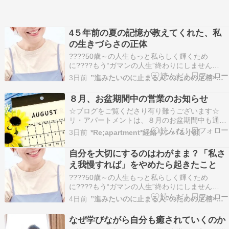
4５年前の夏の記憶が教えてくれた、私
の生きづらさの正体
????50歳～の人生もっと私らしく輝くため
に????もう“ガマンの人生”終わりにしません
か？????このままで本当にいいのかな・・????
3日前
”進みたいのに止まる人”のための足相×ヒプノセラピー
私って、いったい何者？????家族やパートナー、
職場の人間関係がしんどい????もっと自由に、心
８月、お盆期間中の営業のお知らせ
豊かに幸せに生きたい！――そんなふうに感じ…
☆ブログをご覧くださり有り難うございます☆
リ・アパートメントは、８月のお盆期間中も通常
通り営業致します この酷暑続きで「最近ずっと体
3日前
*Re;apartment*経絡リンパ＆小顔
がだるいな…」など不調を感じたら、ぜひ当店の
深圧経絡リンパマッサージで、体の中からスッキ
自分を大切にするのはわがまま？「私さ
リしませんか？皆さまのご来店を、心よりお待ち
え我慢すれば」をやめたら起きたこと
しております…
????50歳～の人生もっと私らしく輝くため
に????もう“ガマンの人生”終わりにしません
か？????このままで本当にいいのかな・・????
4日前
”進みたいのに止まる人”のための足相×ヒプノセラピー
私って、いったい何者？????家族やパートナー、
職場の人間関係がしんどい????もっと自由に、心
なぜ学びながら自分も癒されていくのか
豊かに幸せに生きたい！――そんなふうに感じ…