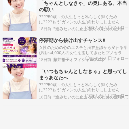
職場の人間関係がしんどい????もっと自由に、心
「ちゃんとしなきゃ」の奥にある、本当
豊かに幸せに生きたい！――そんなふうに感じ…
の願い
????50歳～の人生もっと私らしく輝くため
に????もう“ガマンの人生”終わりにしません
か？????このままで本当にいいのかな・・????
18日前
”進みたいのに止まる人”のための足相×ヒプノセラピー
私って、いったい何者？????家族やパートナー、
職場の人間関係がしんどい????もっと自由に、心
停滞期から抜け出すチャンス‼️
豊かに幸せに生きたい！――そんなふうに感じ…
女性のための心のエステと潜在意識から変わる学
び延べ4,000人の女性を癒してきたヒプノセラピ
ーフェイス サロン＆スクールを主宰しています藤
18日前
藤井裕子オフィシャルブログ
井裕子です。はじめましての方はこちらから自己
紹介▶ ブログにご訪問くださりありがとうござい
「いつもちゃんとしなきゃ」と思ってし
ます 停滞期から抜け出すチャンス‼️ 人は悩んで
まうあなたへ
い…
????50歳～の人生もっと私らしく輝くため
に????もう“ガマンの人生”終わりにしません
か？????このままで本当にいいのかな・・????
18日前
”進みたいのに止まる人”のための足相×ヒプノセラピー
私って、いったい何者？????家族やパートナー、
職場の人間関係がしんどい????もっと自由に、心
豊かに幸せに生きたい！――そんなふうに感じ…