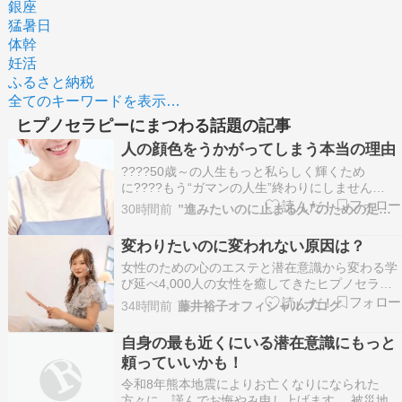
銀座
猛暑日
体幹
妊活
ふるさと納税
全てのキーワードを表示…
ヒプノセラピーにまつわる話題の記事
人の顔色をうかがってしまう本当の理由
????50歳～の人生もっと私らしく輝くため
に????もう“ガマンの人生”終わりにしません
か？????このままで本当にいいのかな・・????
30時間前
”進みたいのに止まる人”のための足相×ヒプノセラピー
私って、いったい何者？????家族やパートナー、
職場の人間関係がしんどい????もっと自由に、心
変わりたいのに変われない原因は？
豊かに幸せに生きたい！――そんなふうに感じ…
女性のための心のエステと潜在意識から変わる学
び延べ4,000人の女性を癒してきたヒプノセラピ
ーフェイス サロン＆スクールを主宰しています藤
34時間前
藤井裕子オフィシャルブログ
井裕子です。はじめましての方はこちらから自己
紹介▶ ブログにご訪問くださりありがとうござい
自身の最も近くにいる潜在意識にもっと
ます 変わりたいのに変われない原因は？ 今日は
頼っていいかも！
１分…
令和8年熊本地震によりお亡くなりになられた
方々に、謹んでお悔やみ申し上げます。 被災地で