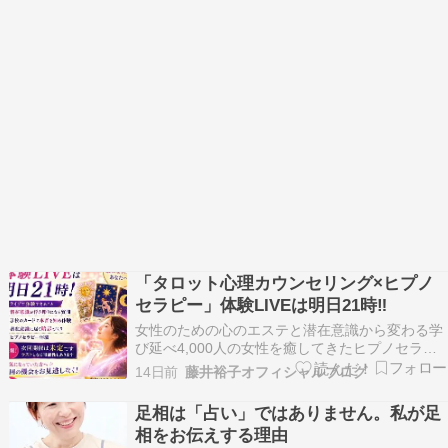
「タロット心理カウンセリング×ヒプノ
セラピー」体験LIVEは明日21時‼️
女性のための心のエステと潜在意識から変わる学
び延べ4,000人の女性を癒してきたヒプノセラピ
ーフェイス サロン＆スクールを主宰しています藤
14日前
藤井裕子オフィシャルブログ
井裕子です。はじめましての方はこちらから自己
紹介▶ ブログにご訪問くださりありがとうござい
足相は「占い」ではありません。私が足
ます 「タロット心理カウンセリング×ヒプノセラ
相をお伝えする理由
ピー…