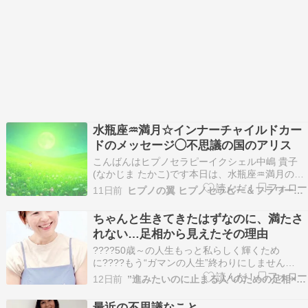
水瓶座♒満月☆インナーチャイルドカー
ドのメッセージ◯不思議の国のアリス
こんばんはヒプノセラピーイクシェル中嶋 貴子
(なかじま たかこ)です本日は、水瓶座♒満月の日
です本日、18時に無料メールマガジンインナーチ
11日前
ヒプノの翼 ヒプノセラピー＆フラワーエッセンス関西/京都
ャイルドカードのメッセージを投稿させていただ
きます今回のカードはこちらですインナーチャイ
ちゃんと生きてきたはずなのに、満たさ
ルドカード大アルカナ10不思議の国のアリス☆*
れない…足相から見えたその理由
今回こ…
????50歳～の人生もっと私らしく輝くため
に????もう“ガマンの人生”終わりにしません
か？????このままで本当にいいのかな・・????
12日前
”進みたいのに止まる人”のための足相×ヒプノセラピー
私って、いったい何者？????家族やパートナー、
職場の人間関係がしんどい????もっと自由に、心
最近の不思議なこと