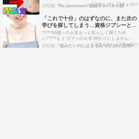
最新記事に是非飛んでいらしてください！ ◎おか
10日前
*Re;apartment*経絡リンパ＆小顔
げ様で【ヒプノセラピー】のセッションもご好評
いただいております。ご希望の方は、専用ページ
「これで十分」のはずなのに、また次の
➡ヒプノセラピー TOP PAGE からお願いします
学びを探してしまう…資格ジプシーと言
～…
われる人の本当の理由
????50歳～の人生もっと私らしく輝くため
に????もう“ガマンの人生”終わりにしません
か？????このままで本当にいいのかな・・????
10日前
”進みたいのに止まる人”のための足相×ヒプノセラピー
私って、いったい何者？????家族やパートナー、
職場の人間関係がしんどい????もっと自由に、心
豊かに幸せに生きたい！――そんなふうに感じ…