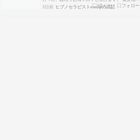
は、余震や厳しい暑さが続く中、不安な日々をお
3日前
ヒプノセラピストemilyの日記
過ごしのことと存じます。 被災された皆さまをは
じめ、救護活動にあたられている皆さま、関係者
の皆さまのご安全と、一日も早く被災地の状況が
落ち着き、平穏…