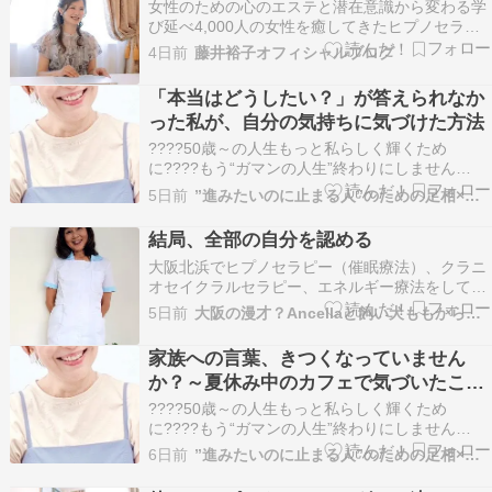
女性のための心のエステと潜在意識から変わる学
び延べ4,000人の女性を癒してきたヒプノセラピ
ーフェイス サロン＆スクールを主宰しています藤
4日前
藤井裕子オフィシャルブログ
井裕子です。はじめましての方はこちらから自己
紹介▶ ブログにご訪問くださりありがとうござい
「本当はどうしたい？」が答えられなか
ます なぜ学びながら自分も癒されていくのか 当
った私が、自分の気持ちに気づけた方法
スク…
????50歳～の人生もっと私らしく輝くため
に????もう“ガマンの人生”終わりにしません
か？????このままで本当にいいのかな・・????
5日前
”進みたいのに止まる人”のための足相×ヒプノセラピー
私って、いったい何者？????家族やパートナー、
職場の人間関係がしんどい????もっと自由に、心
結局、全部の自分を認める
豊かに幸せに生きたい！――そんなふうに感じ…
大阪北浜でヒプノセラピー（催眠療法）、クラニ
オセイクラルセラピー、エネルギー療法をしてい
るアンセラです。（サイトはこちら→Ancella）
5日前
大阪の漫才？Ancellaと飼い犬ももからのツッコミ
結局、全部の自分を認めるんだよね、と感じてい
ます。 それができてたつもりができていなかった
家族への言葉、きつくなっていません
ということに気づきました。 そう思ったきっかけ
か？～夏休み中のカフェで気づいたこと
は…
～
????50歳～の人生もっと私らしく輝くため
に????もう“ガマンの人生”終わりにしません
か？????このままで本当にいいのかな・・????
6日前
”進みたいのに止まる人”のための足相×ヒプノセラピー
私って、いったい何者？????家族やパートナー、
職場の人間関係がしんどい????もっと自由に、心