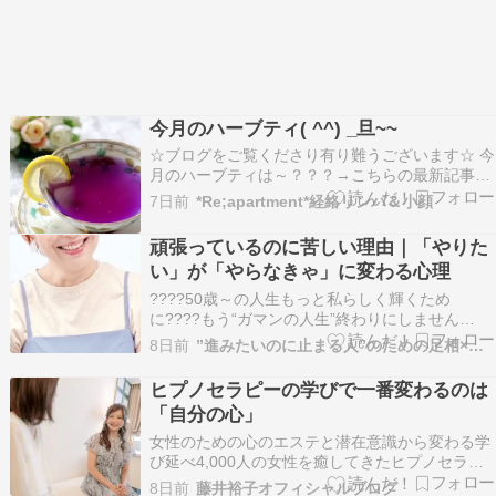
今月のハーブティ( ^^) _旦~~
☆ブログをご覧くださり有り難うございます☆ 今
月のハーブティは～？？？→こちらの最新記事に
是非飛んでいらしてください！ ◎おかげ様で【ヒ
7日前
*Re;apartment*経絡リンパ＆小顔
プノセラピー】のセッションもご好評いただいて
おります。ご希望の方は、専用ページ➡ヒプノセ
頑張っているのに苦しい理由｜「やりた
ラピー TOP PAGE からお願いします～～～～～
い」が「やらなきゃ」に変わる心理
～…
????50歳～の人生もっと私らしく輝くため
に????もう“ガマンの人生”終わりにしません
か？????このままで本当にいいのかな・・????
8日前
”進みたいのに止まる人”のための足相×ヒプノセラピー
私って、いったい何者？????家族やパートナー、
職場の人間関係がしんどい????もっと自由に、心
ヒプノセラピーの学びで一番変わるのは
豊かに幸せに生きたい！――そんなふうに感じ…
「自分の心」
女性のための心のエステと潜在意識から変わる学
び延べ4,000人の女性を癒してきたヒプノセラピ
ーフェイス サロン＆スクールを主宰しています藤
8日前
藤井裕子オフィシャルブログ