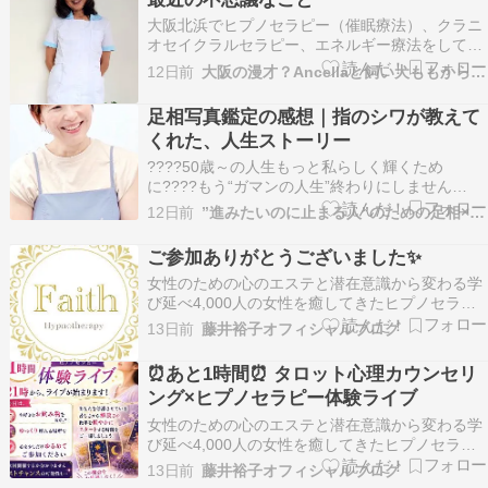
豊かに幸せに生きたい！――そんなふうに感じ…
大阪北浜でヒプノセラピー（催眠療法）、クラニ
オセイクラルセラピー、エネルギー療法をしてい
るアンセラです。（サイトはこちら→Ancella）
12日前
大阪の漫才？Ancellaと飼い犬ももからのツッコミ
セラピールームには簡単な音楽デッキがおいてあ
ります。 クライアントさんが来られた時に、バッ
足相写真鑑定の感想｜指のシワが教えて
クグラウンドミュージックを流す用です。 で、い
くれた、人生ストーリー
つ…
????50歳～の人生もっと私らしく輝くため
に????もう“ガマンの人生”終わりにしません
か？????このままで本当にいいのかな・・????
12日前
”進みたいのに止まる人”のための足相×ヒプノセラピー
私って、いったい何者？????家族やパートナー、
職場の人間関係がしんどい????もっと自由に、心
ご参加ありがとうございました✨
豊かに幸せに生きたい！――そんなふうに感じ…
女性のための心のエステと潜在意識から変わる学
び延べ4,000人の女性を癒してきたヒプノセラピ
ーフェイス サロン＆スクールを主宰しています藤
13日前
藤井裕子オフィシャルブログ
井裕子です。はじめましての方はこちらから自己
紹介▶ ブログにご訪問くださりありがとうござい
⏰あと1時間⏰ タロット心理カウンセリ
ます ご参加ありがとうございました✨ 昨夜のラ
ング×ヒプノセラピー体験ライブ
イブ…
女性のための心のエステと潜在意識から変わる学
び延べ4,000人の女性を癒してきたヒプノセラピ
ーフェイス サロン＆スクールを主宰しています藤
13日前
藤井裕子オフィシャルブログ
井裕子です。はじめましての方はこちらから自己