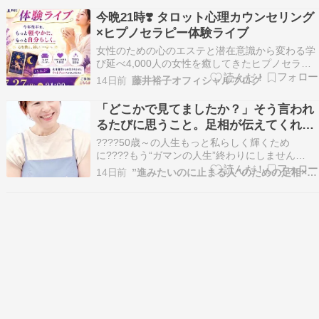
紹介▶ ブログにご訪問くださりありがとうござい
今晩21時❣️ タロット心理カウンセリング
ます ⏰あと1時間⏰ タロット心理カウンセリング
×ヒプノセラピー体験ライブ
×…
女性のための心のエステと潜在意識から変わる学
び延べ4,000人の女性を癒してきたヒプノセラピ
ーフェイス サロン＆スクールを主宰しています藤
14日前
藤井裕子オフィシャルブログ
井裕子です。はじめましての方はこちらから自己
紹介▶ ブログにご訪問くださりありがとうござい
「どこかで見てましたか？」そう言われ
ます 今晩21時❣️ タロット心理カウンセリング×…
るたびに思うこと。足相が伝えてくれる
本当のメッセージ
????50歳～の人生もっと私らしく輝くため
に????もう“ガマンの人生”終わりにしません
か？????このままで本当にいいのかな・・????
14日前
”進みたいのに止まる人”のための足相×ヒプノセラピー
私って、いったい何者？????家族やパートナー、
職場の人間関係がしんどい????もっと自由に、心
豊かに幸せに生きたい！――そんなふうに感じ…