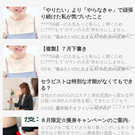
井裕子です。はじめましての方はこちらから自己
紹介▶ ブログにご訪問くださりありがとうござい
「やりたい」より「やらなきゃ」で頑張
ます ヒプノセラピーの学びで一番変わるのは「自
り続けた私が気づいたこと
分の…
????50歳～の人生もっと私らしく輝くため
に????もう“ガマンの人生”終わりにしません
か？????このままで本当にいいのかな・・????
8日前
”進みたいのに止まる人”のための足相×ヒプノセラピー
私って、いったい何者？????家族やパートナー、
職場の人間関係がしんどい????もっと自由に、心
【複製】７月下書き
豊かに幸せに生きたい！――そんなふうに感じ…
????50歳～の人生もっと私らしく輝くため
に????もう“ガマンの人生”終わりにしません
か？????このままで本当にいいのかな・・????
9日前
”進みたいのに止まる人”のための足相×ヒプノセラピー
私って、いったい何者？????家族やパートナー、
職場の人間関係がしんどい????もっと自由に、心
セラピストは特別な才能がなくてもでき
豊かに幸せに生きたい！――そんなふうに感じ…
る？
女性のための心のエステと潜在意識から変わる学
び延べ4,000人の女性を癒してきたヒプノセラピ
ーフェイス サロン＆スクールを主宰しています藤
10日前
藤井裕子オフィシャルブログ
井裕子です。はじめましての方はこちらから自己
紹介▶ ブログにご訪問くださりありがとうござい
８月限定☆痩身キャンペーンのご案内♪
ます セラピストは特別な才能がなくてもできる？
☆ブログをご覧くださり有り難うございます☆ ８
「…
月中は２割引きでマシン痩身受け放題→こちらの