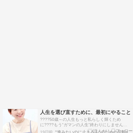
人生を選び直すために、最初にやること
????50歳～の人生もっと私らしく輝くため
に????もう“ガマンの人生”終わりにしません
か？????このままで本当にいいのかな・・????
19日前
”進みたいのに止まる人”のための足相×ヒプノセラピー