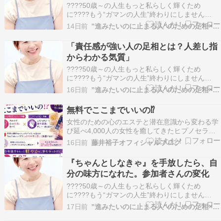
????50歳～の人生もっと私らしく輝くため
に????もう“ガマンの人生”終わりにしません
か？????このままで本当にいいのかな・・????
14日前
”進みたいのに止まる人”のための足相×ヒプノセラピー
私って、いったい何者？????家族やパートナー、
職場の人間関係がしんどい????もっと自由に、心
「責任感が強い人の足相とは？人差し指
豊かに幸せに生きたい！――そんなふうに感じ…
からわかる気質」
????50歳～の人生もっと私らしく輝くため
に????もう“ガマンの人生”終わりにしません
か？????このままで本当にいいのかな・・????
16日前
”進みたいのに止まる人”のための足相×ヒプノセラピー
私って、いったい何者？????家族やパートナー、
職場の人間関係がしんどい????もっと自由に、心
無料でここまでいいの⁉️
豊かに幸せに生きたい！――そんなふうに感じ…
女性のための心のエステと潜在意識から変わる学
び延べ4,000人の女性を癒してきたヒプノセラピ
ーフェイス サロン＆スクールを主宰しています藤
16日前
藤井裕子オフィシャルブログ
井裕子です。はじめましての方はこちらから自己
紹介▶ ブログにご訪問くださりありがとうござい
『ちゃんとしなきゃ』を手放したら、自
ます 無料でここまでいいの⁉️ 今回のライブでは、
分の味方になれた。参加者さんの変化
…
????50歳～の人生もっと私らしく輝くため
に????もう“ガマンの人生”終わりにしません
か？????このままで本当にいいのかな・・????
17日前
”進みたいのに止まる人”のための足相×ヒプノセラピー
私って、いったい何者？????家族やパートナー、