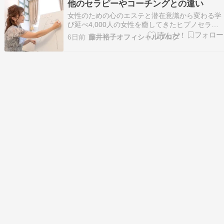
他のセラピーやコーチングとの違い
豊かに幸せに生きたい！――そんなふうに感じ…
女性のための心のエステと潜在意識から変わる学
び延べ4,000人の女性を癒してきたヒプノセラピ
ーフェイス サロン＆スクールを主宰しています藤
6日前
藤井裕子オフィシャルブログ
井裕子です。はじめましての方はこちらから自己
紹介▶ ブログにご訪問くださりありがとうござい
ます 他のセラピーやコーチングとの違い これま
でに…