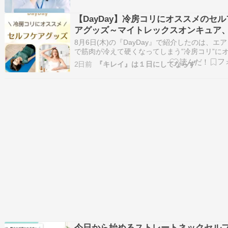
も首が痛い」 「いつも肩が痛い」 痛くなって
前なんです。 そして、首が歪…
【DayDay】冷房コリにオススメのセル
アグッズ～マイトレックスオンキュア
クティマット
8月6日(木)の『DayDay』で紹介したのは、エ
で筋肉が冷えて硬くなってしまう”冷房コリ”に
メの「セルフケアグッズ」。 目次冷房コリにオ
2日前
『キレイ』は１日にしてならず
メ！セルフケアグッズMYTREX(マイトレックス
ONCURE オンキュアDOCTORAIR(ドクターエア
ヤラボmi…
今日から始めるストレートネックセル