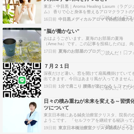
東京・中目黒｜Aroma Healing Laxum（ラグ
ム） 香りで心と身体を整えるアロマクラフトの
ショップやマルシェ出店を中心に活動しています
16日前
イアメジスト公式サイト 初めての方へ アロマ
ことは、自分を大切にする時間を持つこと。 「
”脳が働かない”
に興味はあるけ…
おはようございます。夏海のお部屋の夏海
（Ame:ha）です。この記事を投稿したのは、
薬を完全断薬した1年と3ヶ月目の未来です。今
17日前
夏海のお部屋のブログ
2026年なので、12年と半年が過ぎました。パ
やスマホが、ビジー状態が長く続くと熱を帯び
走してしまうように、脳みそを使い過ぎると熱
７月２１日
深夜だけど暑い。窓を開けて扇風機掛けていて
出てきます。今日はあまり風が入ってきません
コン掛けてもいいけど、明け方はもう涼しくな
19日前
います。今日も１日天気が良くて猛暑になりそ
す。施術、パーソナルの申込み、お問い合わせ
ら鈴木英晴さとう式リンパケア講座さとう式…
日々の積み重ねが未来を変える～習慣
ツについて
東京日本橋にある鍼灸治療室クリスタ、院長の
ようこです。 「セルフケアを継続する秘訣って
すか？」「やろうと思っても続けられない、と
19日前
取り組めません」 こんなご質問を数人から頂い