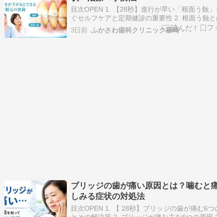
目次OPEN 1. 【28秒】進行が早い「根面う蝕
ぐセルフケアと定期健診の重要性 2. 根面う蝕
｜中高年に増えている「歯の根元の虫歯」 2.1.
3日前
ふかさわ歯科クリニック篠崎
蝕の基礎知識 2.2. 歯周病との深い関係 2.3. 根
の主な原因 2.3.1. プラークと酸による脱灰 2…
ブリッジの歯が痛い原因とは？噛むと
しみる症状の対処法
目次OPEN 1. 【 28秒】ブリッジの歯が痛む6
とその解決策 2. ブリッジが痛む主な6つの原因 2.1