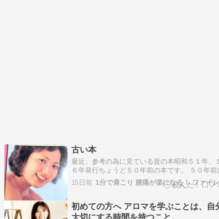
いでしょうか。 本記事では、美容院での白髪染
月8000円かかる場合を想定し、30年間…
古い本
最近、参考の為に見ている昔の本昭和５１年、
６年発行ちょうど５０年前の本です。 ５０年前
０円だと、結構いい値かも？実技のモデルさん
15日前
が、なんか昭和っぽいです。古いヨガや体操の
も似たような格好が多かった気がします。この
わった先生方は御存命なら１００歳前後…
初めての方へ アロマを学ぶことは、自
大切にする時間を持つこと。