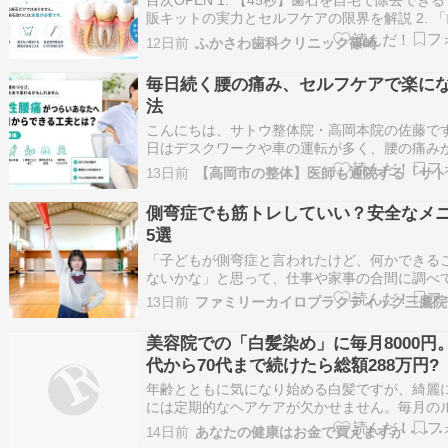
目次OPEN 1. 【45秒】歯石を自宅で除去でき
販キットの実力とセルフケアの限界を解説 2. 
って、自分で取れないの？」 3. 歯石取りを自
12日前
ふかさわ歯科クリニック篠崎
っても大丈夫？ 3.1. 結論：基本的にはおすす
せん 4. そもそも歯石とは？ 4.1. 自分で取れる
毎日続く腰の痛み、セルフケアで楽に
取…
法
こんにちは、サトウ整体院・高岡本院の佐藤で
日はデスクワークや車の運転が多く、腰の痛み
も付き合っているという方に向けて、少し長め
13日前
をさせてください。 腰の痛みというのは、我慢
ると当たり前のことのように感じてしまいます
側弯症でも筋トレしていい？安全なメ
当はそのままにしておいてよいものでは…
5選
「子どもが側弯症と言われたけど、何かできる
ないかな」と思って、仕事や家事の合間に調べ
さっているあなた。その行動力、本当にすばら
13日前
ファミリーカイロプラクティック三鷹院
思います。忙しい毎日の中で、お子さんのため
懸命情報を集めようとする姿勢は、きっとお子
美容院での「白髪染め」に毎月8000円。
力になります。 当院にも「病院では経過…
代から70代まで続けたら総額288万円?
ルフケア」を賢く組み合わせた場合の
年齢とともに気になり始める白髪ですが、綺麗
果と失敗しない選び方を試算
には定期的なヘアケアが欠かせません。毎月の
ィン出費となる美容院代を、「地味に手痛い出
14日前
あなたの健康はお金で買えますか・・・
な……」と負担に感じている方は少なくないの