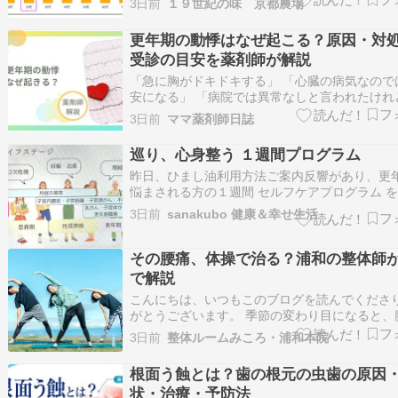
3日前
１９世紀の味 京都農場
齢とともに減り、７０代は１回になるそうです
現在満７６歳ですが、幅広懸垂で９回できるよ
更年期の動悸はなぜ起こる？原因・対
りました。私の現在の筋力は３０代というこ…
受診の目安を薬剤師が解説
「急に胸がドキドキする」 「心臓の病気なので
安になる」 「病院では異常なしと言われたけれ
のままで大丈夫？」 更年期になると、このよう
3日前
ママ薬剤師日誌
に悩む女性は少なくありません。 突然胸がドキ
たり、脈が速くなったりすると、不安になりま
巡り、心身整う １週間プログラム
ね。 更年期の動悸は女性ホルモンの…
昨日、ひまし油利用方法ご案内反響があり、更
悩まされる方の１週間 セルフケアプログラム 
てみましたまずは 毎日続けたい習慣* 口うがい
3日前
sanakubo 健康＆幸せ生活
ッシングケア* 朝一杯の白湯* よく噛んで食べる*
22～23時までに就寝を目指す* 氣が滅入ったり
ラしたと感じたら …
その腰痛、体操で治る？浦和の整体師
で解説
こんにちは、いつもこのブログを読んでくださ
がとうございます。 季節の変わり目になると、
さや違和感を訴える方がぐっと増える印象があ
3日前
整体ルームみころ・浦和本院
す。デスクワークで座りっぱなしの日が続いた
事や育児で無理な姿勢を取ったりすると、じわ
根面う蝕とは？歯の根元の虫歯の原因
腰に負担が積み重なっていくものです。 …
状・治療・予防法