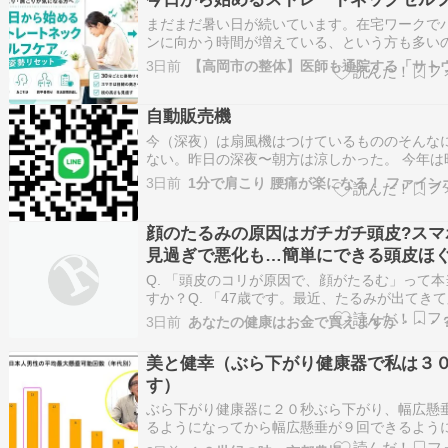
まだまだ暑い日が続いています。在宅ワークで
ンに向かう時間が増えている、という方も多い
ないでしょうか。 ふと気づけば首が鉛のように
3日前
て、肩まで固まっている……そんな経験はあり
か。 実はその不調、首の自然なカーブが失われ
う「まっすぐ首」の状態が関わっている…
自動販売機
今（深夜）は扇風機はつけているもののそんな
ない。昨日の深夜〜朝方は涼しかった。 今年は
り暑くない気がします。でも八王子のお隣の日
3日前
ある多摩動物園では最近の１週間でライオンが
死んでしまったとか。原因はハッキリしてない
暑が原因の可能性があるそうです。ホン…
顔のたるみの原因はガチガチ頭皮?スマ
見過ぎで悪化も…簡単にできる頭皮ほ
輪郭が変わる!
Q. 「頭皮のコリが原因で、顔がたるむ」って本
すか？Q. 「47歳です。最近、たるみが出てき
輪郭がぼんやりしている感じがします。デスク
3日前
あなたの健康はお金で買えますか・・・
が中心で、慢性的にひどい肩コリや背中の張り
のコリがあります。 『頭皮が凝っている人は、
美と健幸（ぶら下がり健康器で私は３
やすい』という話を聞いたことがあ…
す）
ぶら下がり健康器に２０秒ぶら下がり、幅広懸
るようになってから幅広懸垂が９回できるよう
ました。懸垂ができる平均回数は２０代をピー