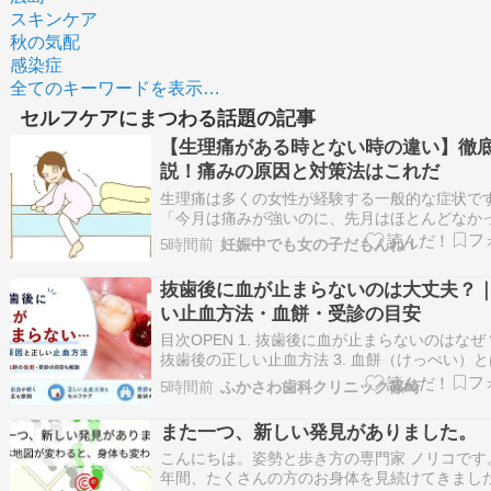
スキンケア
秋の気配
感染症
全てのキーワードを表示…
セルフケアにまつわる話題の記事
【生理痛がある時とない時の違い】徹
説！痛みの原因と対策法はこれだ
生理痛は多くの女性が経験する一般的な症状で
「今月は痛みが強いのに、先月はほとんどなか
「人によって、あるいは月によってなぜ違いが
5時間前
妊娠中でも女の子だもんね！
だろう？」と疑問に思ったことはありませんか
痛があるときとないときでは、体内の状態やラ
抜歯後に血が止まらないのは大丈夫？
タイルにいくつかの異なる要因が隠されてい…
い止血方法・血餅・受診の目安
目次OPEN 1. 抜歯後に血が止まらないのはなぜ？
抜歯後の正しい止血方法 3. 血餅（けっぺい）
3.1. 血餅の主な役割 3.1.1. ① 抜歯窩を保護する 3
5時間前
ふかさわ歯科クリニック篠崎
② 新しい組織の土台になる 3.1.3. ③ 出血を止め
抜歯後に出血が続く主な…
また一つ、新しい発見がありました。
こんにちは。姿勢と歩き方の専門家 ノリコです。
年間、たくさんの方のお身体を見続けてきました