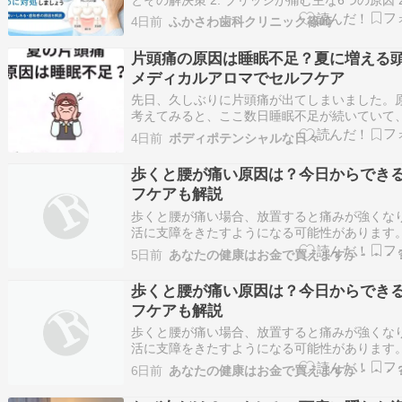
支台歯を削った影響で神経が過敏になっている 2.1
4日前
ふかさわ歯科クリニック篠崎
対処法 2.2. 2.噛み合わせ不良やロングスパン
負荷 2.2.1. 対処法 2.3. …
片頭痛の原因は睡眠不足？夏に増える
メディカルアロマでセルフケア
先日、久しぶりに片頭痛が出てしまいました。
考えてみると、ここ数日睡眠不足が続いていて
も少したまっていたようです。 夏は暑さで眠り
4日前
ボディポテンシャルな日々
なったり、エアコンの影響で体のリズムが乱れ
知らないうちに疲れが蓄積しやすい季節です。 
歩くと腰が痛い原因は？今日からでき
となく調子が出ない」「朝起きても疲…
フケアも解説
歩くと腰が痛い場合、放置すると痛みが強くな
活に支障をきたすようになる可能性があります
の原因はさまざまで、安易な自己判断は禁物で
5日前
あなたの健康はお金で買えますか・・・
因を解消しなければ何度でも繰り返す恐れもあ
め、セルフチェックをしたうえで医療機関の受
歩くと腰が痛い原因は？今日からでき
討しましょう。ここでは、歩くと腰が痛む原因
フケアも解説
歩くと腰が痛い場合、放置すると痛みが強くな
活に支障をきたすようになる可能性があります
の原因はさまざまで、安易な自己判断は禁物で
6日前
あなたの健康はお金で買えますか・・・
因を解消しなければ何度でも繰り返す恐れもあ
め、セルフチェックをしたうえで医療機関の受