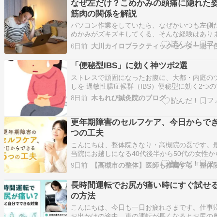
なぜ左だけ？こめかみの頭痛に隠れた
討しましょう。ここでは、歩くと腰が痛む原因
筋肉の関係を解説
パソコン作業をしていたら、なぜかいつも左側
めかみがズキズキしてくる、そんな経験はあり
か。片側だけの痛みだと、単なる肩こりなのか
6日前
とも何か怖い病気の前触れなのか、不安になっ
う方も多いと思います。 今回は、頭痛の中でも
「便秘型IBS」に効く神ツボ2選
のこめかみに出やすいタイプに注目して…
ストレスで頑固になったお腹に、大都・内庭の
しを 過敏性腸症候群（IBS）便秘型に効く2つ
ストレスで環境が変わると、お腹が張って便秘
8日前
木もれび鍼灸院のブログ
てしまう…そんな経験はありませんか？これは
腸症候群（IBS）の便秘型に多い症状です。大
庭ってどこ？今日ご紹介するのは、…
更年期障害のセルフケア、今日からでき
つの工夫
こんにちは、整体院きなり・高槻院の磊です。
当院にお越しになる40代後半から50代の女性か
の火照りや眠りの浅さについてのご相談が急に
9日前
きました。もしかすると、あなたも同じような
を抱えて、更年期障害のセルフケアについて検
長時間運転でお尻が痛い時にすぐ試せる
たのではないでしょうか。実は、そう…
の方法
こんにちは、今日も一日お疲れさまです。仕事
お出かけの途中、車の運転が長くなるとお尻の