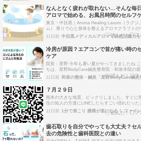
常なしと言われたけれど、なんだかスッキリし
なんとなく疲れが取れない…そんな毎
というお声もよく耳にします。そんな詰ま…
アロマで始める、お風呂時間のセルフ
東京・中目黒｜Aroma Healing Laxum（ラグ
ム） 香りで心と身体を整えるアロマクラフトの
ショップやマルシェ出店を中心に活動しています
11日前
イアメジスト公式サイト 「しっかり寝たはずな
れが残る。」「忙しい毎日で、気持ちを切り替
冷房が原因？エアコンで首が痛い時の
間がない。」「病…
ケア
院長：星野 今年も暑い夏がやってきましたね 
ちは、星野BodyCare鍼灸整骨院・和泉本院の
す。 最近、涼しくなる場所に長くいたはずなの
11日前
ぜか首の奥がじんわり重くなってきたという声
でよく耳にするようになりました。 実はそれ、
７月２９日
原因で起こる首の痛みかもしれ…
熊本の大きな地震、ビックリしました。すぐに
住の知人の方達にLINEしたらすごい揺れだった
事。今、安否がわかっていない方達が一刻も早
11日前
に救助される事これから被害が広がらない事を
す。人生、毎日何が起こるかわかりません。 普
常が当たり前だと思わずに１日の最後…
歯石取りを自分でやっても大丈夫？セ
去の危険性と歯科医院との違い