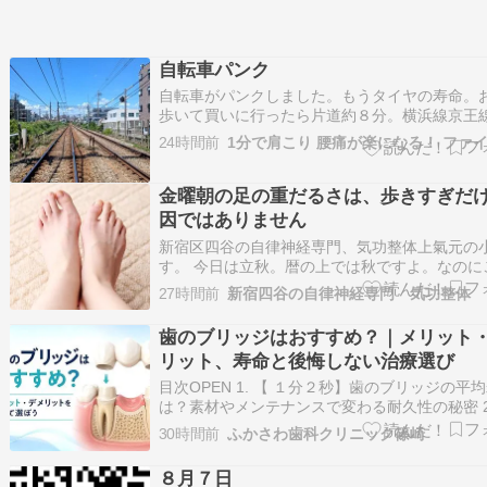
自転車パンク
自転車がパンクしました。もうタイヤの寿命。
歩いて買いに行ったら片道約８分。横浜線京王
を持って８分歩くのは結構面倒。自宅へ歩いて
24時間前
１時間はかかるので今晩はバスで帰って、明日
で自転車を取りに来るかな？施術、パーソナル
み、お問い合わせはこちら鈴木英晴さとう…
金曜朝の足の重だるさは、歩きすぎだ
因ではありません
新宿区四谷の自律神経専門、気功整体上氣元の
す。 今日は立秋。暦の上では秋ですよ。なのに
さ。「このままだと正月ころにはもっと暑くな
27時間前
な！ワッハッハッハ」と昭和オヤジギャグで寒
たところで。今朝、「足がパンパンで重い」「
歯のブリッジはおすすめ？｜メリット
はぎが丸太のようで、起き上がりたくな…
リット、寿命と後悔しない治療選び
目次OPEN 1. 【 １分２秒】歯のブリッジの平
は？素材やメンテナンスで変わる耐久性の秘密 2
のブリッジは本当におすすめ？メリット・デメ
30時間前
ふかさわ歯科クリニック篠崎
を歯科医師が徹底解説 2.1. 歯のブリッジとは？ 2.
ブリッジ治療の特徴 2.2. ブリッジ治療のメリッ
８月７日