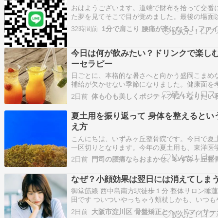
おはようございます。道端で財布を拾って交番
た夢を見てそこで目が覚めました。最後の場面
どんな夢だったか全く憶えていません。そーい
32時間前
いぶ昔に街中で財布を拾って、すぐ駅前の交番
たのですが財布の中にマドンナのコンサートチ
があったのを思い出しました。今日は日中…
今日は何が飲みたい？ドリンクで楽し
ーセラピー
日ごとに、本格的な暑さへと向かう盛岡こまめ
補給が欠かせない季節になりました。健康面を
がら状況にあわせて、飲み物を選ぶのももちろ
2日前
事！ですが、リラックスタイムにお気に入りの
クを飲む時にはちょっとだけ視点を変えて「今
夏土用を振り返って 身体を整えるとい
何色に惹かれるかな？」そんなふうに色を意…
え方
こんにちは、いずみヶ丘整骨院です。今日で夏
一区切りとなります。今年の夏土用も、東洋医
え方をもとに、身体のことや食養生について様
2日前
門司の腰痛ならおまかせ、いずみヶ丘整
事をご紹介してきました。明日には暦の上では
迎えますが、暑さはまだまだ続きます。暑さで
なぜ？小顔効果は翌日には消えてしま
期に立秋で秋ですよと言われても実感はな…
御堂筋線 西中島南方駅徒歩１分 整体サロン睡
田です ついついやっちゃう頬杖しかも、いつも
は同じ側 そら、顔も歪みますよ。 ついでに、
2日前
みますよ。 首の歪みを放置しておくと、 「何