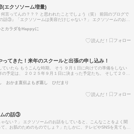
(エクソソーム増量)
何言ってんの？？？ と思われたことでしょう（笑） 前回のブログで
の話③』「エクソソームは美容だけじゃない？」 エクソソームのお話
をよく聞かれます。「エクソソームって、お肌のためのものでしょ？」
とカラダをHappyに
やってきた！来年のスクールと出張の申し込み！
していたら もうこんな時期。 そう ９月１日に向けての準備をしない
年の予定は、 ２０２５年９月１日に決まった予定たち。 そして２０２
１年間の予定が決まる・・・はず。 いろんなスクール含め、 講座含
し おかま直伝よもぎ蒸し ひだまり
ームの話③
ゃない？」 エクソソームのお話をしていると、こんなことをよく聞
て、お肌のためのものでしょ？」たしかに、テレビやSNSを見ても、
み」そんな美容のお話がほとんどですよね????もちろん、お肌のケ