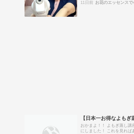
11日前
お花のエッセンスで心
アとして注…
【日本一お得なよもぎ
おかまよ！！ よもぎ蒸し講
にしました！ これを見れば