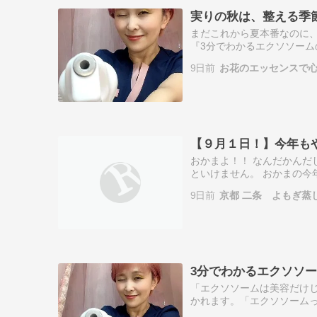
実りの秋は、整える季節
まだこれから夏本番なのに、
『3分でわかるエクソソーム
をしていると、こんなこと
9日前
お花のエッセンスで心
たしかに、…
【９月１日！】今年も
おかまよ！！ なんだかんだ
といけません。 おかまの今
６年９月１日。 ２０２７年
9日前
京都 二条 よもぎ蒸
め、…
3分でわかるエクソソ
「エクソソームは美容だけじ
かれます。「エクソソームっ
「ハリ・ツヤ」「シワ・たる