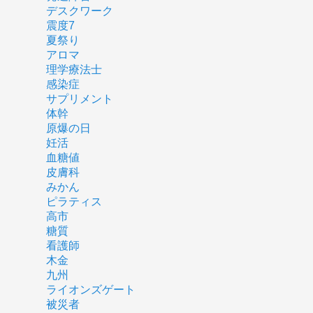
デスクワーク
震度7
夏祭り
アロマ
理学療法士
感染症
サプリメント
体幹
原爆の日
妊活
血糖値
皮膚科
みかん
ピラティス
高市
糖質
看護師
木金
九州
ライオンズゲート
被災者