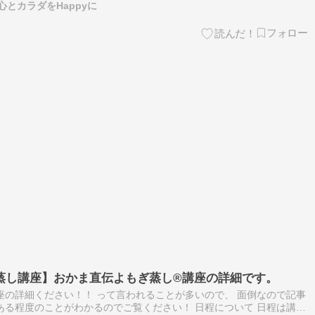
とカラダをHappyに
蒸し講座】おかま直伝よもぎ蒸し®︎講座の詳細です。
座の詳細ください！！ って言われることが多いので、 面倒なので記事
ある程度のことがわかるのでご覧ください！ 日程について 日程は講師