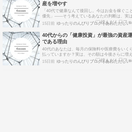
産を増やす
「40代で健康なんて後回し。今はお金を稼ぐこ
優先」――そう考えているあなたの判断は、実
きな損失を生んでいるかもしれません。 衝撃的
15日前
実があります。厚生労働省のデータによると、4
から50代にかけて医療費は急増し、健康寿命を
40代からの「健康投資」が最強の資産
人の多くは生活習慣病が原因です。一方、適切
である理由
40代のあなたは、毎月の保険料や医療費をいく
払っていますか？実は、その額は今後さらに増
けます。しかし、ここに気づいている人は少な
15日前
健康への投資は、金融商品よりも確実な「リタ
ン」を生み出すのです。 本記事では、40代が健
資を優先すべき理由を、医学的データと経済学
観…