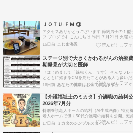
ＪＯＴＵ-ＦＭ ③
アクセスありがとうございます 節約男子の１型
フ ブログです こんにちは 昨日 ７月21日 火曜 の
はなし 火曜日は みなとみらいへ 今回はスクー
15日前
こじま海景
で行きました 駐輪は 駅前のコレットマーレの駐
へ なので ランドマークタワーへ向かうルートが
ステージ別で大きくかわるがんの治療費
放送時間前に到着して…
期発見が大切と医師
〈はじめまして「線虫くん」です〉 そんなフレ
とともに始まるCMを見たことがある人も多いだ
う。これはHIROTSUバイオサイエンス社が行っ
16日前
あなたの健康はお金で買えますか・・・
る線虫によるがん検査「N-NOSE」のCM。たっ
滴の尿から、がんが発する“におい”を線虫がかぎ
【介護福祉士のミカタ】介護職の給料
け、早期がんを見つけ出すことができ…
2026年7月分
特別養護老人ホームの給料（AI生成画像）特別
老人ホームで働く50代介護職の給料を公開。勤続
年目。年収 390万円。介護福祉士資格あり。役
17日前
ミカタのシンプルスタイル
し。夜勤ありで週40時間勤務。総支給額と手取
（画像は家計簿アプリ「マネーフォワード for」