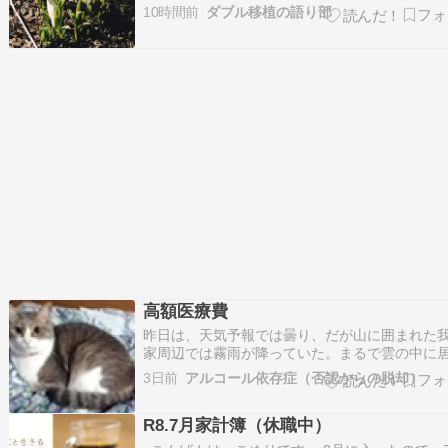
【ブタ腎移植 日本の現状と将来像】（２０２５
10時間前
ダブル移植の語り部
２月８日 徳州新聞）ポル・メド・テック社長、
玄二郎氏の講演より。 〈遺伝子改変ブタで 腎移
療費削減と透析ゼロを目指す〉ポル・メド…
高額医療費
昨日は、天気予報では曇り、だが山に囲まれた
家周辺では霧雨が降っていた。まるで雲の中に
ような日だったが、体温越えの気温よりもマシ
3日前
アルコール依存症（否認からの脱却）
今週一週間はハッキリしない日が続くようで、
続きでバテ気味だった身体には助かる。昨日は
R8.7月家計簿（休職中）
一度の断酒会昼例会だった。俺も最初は出席す
定…