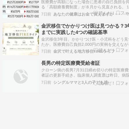
年後にさらに見直しへ
医療費が高額になった場合に患者の自己負担を
る「高額療養費制度」が８月から見直される。
月の自己負担の上限額が年収に応じて最大７％
7日前
あなたの健康はお金で買えますか・・・
上げられることや、新たに年間上限を設けるこ
柱だ。８月から見直される所得区分ごとの医療
金沢移住でかかりつけ医は見つかる？3
自己負担額 制度見直しには、応能負担を徹底す
までに実践した4つの確認基準
こ…
金沢移住3年目、かかりつけ医・小児科をどう見
たか。医療費自己負担2,000円の実例を交えなが
実践した4つの確認基準を公開する。
7日前
金沢で叶える地方移住FIREライフ
長男の特定医療費受給者証
クローン病の長男7月31日締め切りの特定医療
者証の更新手続き。臨床個人調査票は昨日、病
受け取りに行き書類を昨日書いていた。そして
7日前
シングルママと3人の子ども達
がないと言って今朝受給者証等のコピーと提出
ゃんお願いと頼まれた。そんな気がしてたよ。
てあげる私も私だけどそろそろ自分で提出まで