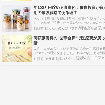
「資格確認書」がなければ保険診療が受けられ
「医療費全額（10割）負担」となる恐れがあり
年100万円貯める食事術：健康投資が資
す。【マイナ保険証】“紙”のままだと8月か…
用の最強戦略である理由
あなたは毎月の食費に3万円、4万円と使ってい
ら、それが「消費」だと思い込んでいませんか
は、食事管理こそが最高リターンの投資です。年
12日前
万円貯める会社員たちが共通して実践している
術は、単なる節約ではなく、医療費削減と生産
高額療養費の"世帯合算"で医療費が戻
上を同時に実現する資産運用戦略なのです。 私
話
先月、夫が加入している保険の協会から高額療
についての通知がきました。 昨年のある月が対
で、医療費が戻るかもしれないから申告してく
12日前
アラ還主婦の人生いろいろ
いと。 その月は確かに夫が入院していましたが
日間だったし、高額療養費には当たらない額だ
ので、まったく期待もしていませんでした。 で
…