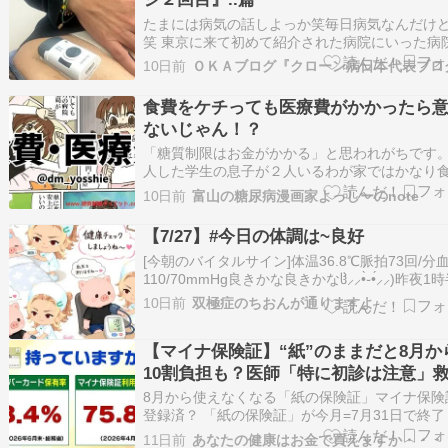
急…
たまには病気の話しよっか笑毎日病気なんだけ
笑 東京に来て初めて紹介された病院にいった病
本当に立地が良くてね大阪のグランフロント→
10日前
ＯＫＡブログ『クローン病日本代表ブロ
に病院が変わった家から徒歩圏内だし調剤薬局
っては２分エレンタールを郵送せずに台車借り
食費をケチっても医療費がかかったら
べる距離笑 ２月からスキリージに変更してね相
ないじゃん！？
「糖質制限はお金がかかる」と思われがちです
人した学生の息子が２人いるわが家ではかなり
が高いことは否定しませんが、いつもステーキ
10日前
富山の糖尿病漫画家よっしーのnote
り食べているわけじゃないですよ。続きをみる
【7/27】#今日の体調は~良好
[今朝のバイタルサイン]体温36.8℃脈拍73回/分
110/70mmHg良きかな良きかなჱ̒⸝⸝•̀֊•́⸝⸝)昨夜1
目覚めてから眠れてないので今から少し仮眠と
10日前
双極症のちおんが通りますよ
す右肩が痛くて動かすとバキ、バキ言いますの
くなるようなら整形外科????ヒアルロン酸注射
【マイナ保険証】“紙”のままだと8月か
節にぶち…
10割負担も？医師「特に初診は注意」
措置はある??持っていない人は『資格
8月から使えなくなる「紙の保険証」マイナ保険
書』を要チェック
登録済？ 「紙の保険証」が今月=7月31日で終了
す。8月からは、初診の際などに「マイナ保険証
11日前
あなたの健康はお金で買えますか・・・