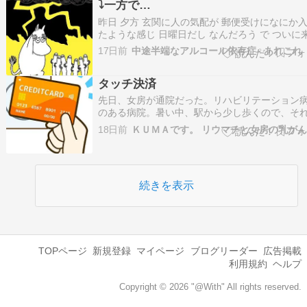
⤵一方で…
2026年7月の給料【総支給額】 …
昨日 夕方 玄関に人の気配が 郵便受けになにか
たような感じ 日曜日だし なんだろう で ついに
というか ☎️だと 思っていたけれど わざわざ 投
17日前
中途半端なアルコール依存症♀あれこれ
にきた インタホンは おさずに 投函だけ 早速 
まあ ご丁寧だこと で ？？？ 高額医療費制度も
タッチ決済
のに 二か月…
先日、女房が通院だった。リハビリテーション
のある病院。暑い中、駅から少し歩くので、そ
けでも大変だったようだ。予定通り、骨密度の
18日前
もできたようで、保険証でドタバタしていたか
なんとか、間に合って良かった。会計の際、ク
ットカード決済ができる、そう思っていたよう
が、…
続きを表示
TOPページ
新規登録
マイページ
ブログリーダー
広告掲載
利用規約
ヘルプ
Copyright © 2026 "@With" All rights reserved.