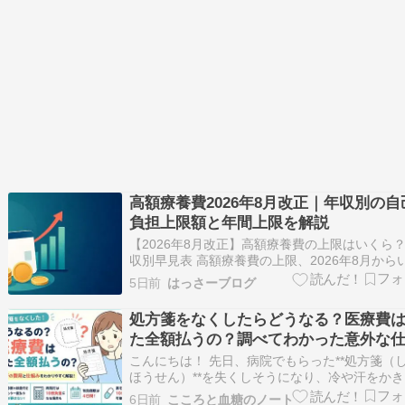
高額療養費2026年8月改正｜年収別の自
負担上限額と年間上限を解説
【2026年8月改正】高額療養費の上限はいくら
収別早見表 高額療養費の上限、2026年8月から
ら変わった？ 「思ったより医療費がかかった」
5日前
はっさーブログ
家族の入院や自分の通院で、そんな驚きを経験
ことはありませんか。医療費が一定額を超えた
処方箋をなくしたらどうなる？医療費
払い戻す「高額療養費制度」の内容が、…
た全額払うの？調べてわかった意外な
み
こんにちは！ 先日、病院でもらった**処方箋（
ほうせん）**を失くしそうになり、冷や汗をか
た。 「もし本当に失くしてしまったら、診察代
6日前
こころと血糖のノート