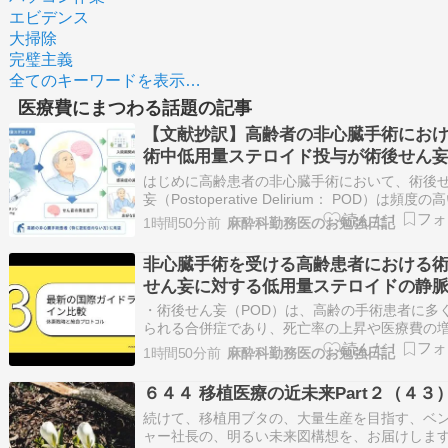
エビデンス
大掃除
完璧主義
全てのキーワードを表示…
医療費にまつわる話題の記事
【文献抄訳】高齢者の非心臓手術にお
術中低用量ステロイド投与が術後せん
与える影響
はじめに高齢患者の非心臓手術において、術後
妄（Postoperative Delirium： POD）は頻度の
要かつ深刻な周術期合併症です。POD の発生は
1時間50分前
麻酔科勤務医のお勉強日記
率の上昇や在院日数の長期化、医療費の増大に
するため、効果的な予防法が模索されています
非心臓手術を受ける高齢患者における
【出典】The e…
せん妄に対する低用量ステロイドの静
投与の効果：後ろ向きコホート解析
・術後せん妄（POD）は、高齢の手術患者に多
られる合併症であり、死亡率の上昇や医療費の
と関連している。非心臓手術において、高用量
1時間50分前
麻酔科勤務医のお勉強日記
ロイドは POD のリスクを低減させる可能性が
が、感染の懸念からその使用は制限されている
６４４ 移植医療の近未来Part２（４３
研究では、制吐薬として一般的に使用される術
続けて、移植用ブタの、大量生産を目指す、ベ
ャー社長の、明るい未来図構想を、お届けしま