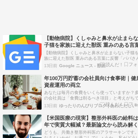
【動物病院】くしゃみと鼻水が止まら
子猫を家族に迎えた獣医 重みのある言
反響「パパさんが獣医さんなんて羨ま
【動物病院】くしゃみと鼻水が止まらない子猫
い〜」 ペットの年間にかかる医療費は
族に迎えた獣医 重みのある言葉に反響「パパさ
獣医さんなんて羨ましい〜」 ペットの年間にか
ら？犬と猫で大きな差。ペットのため
13日前
Google ニュース - 獣医
医療費はいくら？犬と猫で大きな差。ペットの
蓄や保険で万が一への備えを | LIMO | 
の貯蓄や保険で万が一への備えを | LIMO | くら
年100万円貯蓄の会社員向け食事術｜健
しとお金の経済メディア - LIMO | くら
お金の経済メディア LIMO | …
資産運用の両立
お金の経済メディア
あなたは毎月の食費をいくら使っていますか？
の会社員は「食費は削るべき項目」と考えがち
が、これは大きな誤解です。実は、食事を戦略
13日前
管理することで、年100万円の貯蓄と健康な体
を手に入れることができます。 食費削減と健康
【米国医療の現実】整形外科医の給料は
は相反するものではありません。むしろ、正し
年で実質大幅減？最新論文から読み解
酬の推移
どうも、共働き整形外科医のアラサーキンです。
なさんいかが、お過ごしでしょうか。 私がどう