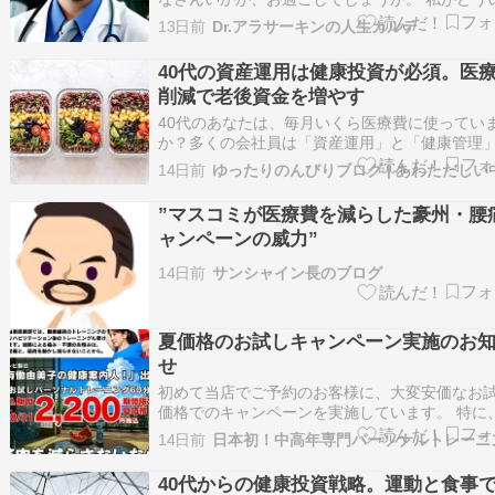
者かについては、
13日前
Dr.アラサーキンの人生カルテ
https://note.com/kakedasi_dr/n/n8ac71c0707b6
に書いていますのでよければご覧ください。 最
40代の資産運用は健康投資が必須。医
んだ英語論文…
削減で老後資金を増やす
40代のあなたは、毎月いくら医療費に使ってい
か？多くの会社員は「資産運用」と「健康管理
別々に考えていますが、実はこの2つは切り離せ
14日前
ん。医療費が増えれば、資産形成に回せるお金
ります。逆に健康投資を今からしておけば、60
”マスコミが医療費を減らした豪州・腰
降の医療費を大幅に削減でき、その分を老後資
ャンペーンの威力”
14日前
サンシャイン長のブログ
夏価格のお試しキャンペーン実施のお
せ
初めて当店でご予約のお客様に、大変安価なお
価格でのキャンペーンを実施しています。 特に
「運動しないといけない」と思っている 医師や
14日前
に運動を勧められている 一人でトレーニングし
ど結果が曖昧で意味がなかった 痛みや不調の日
40代からの健康投資戦略。運動と食事
くなってきた すぐ疲れて昔みたいに頑張れな…