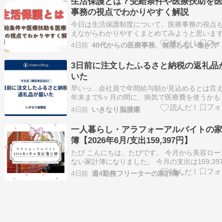
生活保護とは？受給条件や医療扶助を
口の「あの手」へ辿り着くか──毎月のリアル…
事務の視点でわかりやすく解説
今日は生活保護制度について、医療事務の視点
えながらわかりやすくまとめてみようと思いま
私自身、病院の受付で働くようになってから、
4日前
40代からの医療事務、無理しない働き方
保護を受給している患者さんが想像していた以
多いことに驚きました。 「生活保護ってどんな
3日前に注文したふるさと納税の返礼品
度？」「医療費はどうなっているの？」「受付
いた
は…
早いっ…会社員で年間給与額が見込めるとは言
年末まで5ヶ月の間に、病気で医療費を使うかも
が起きるかわからないので早過ぎるのだが、今
4日前
いきなり脳腫瘍
ら紙類が値上がりするという事で、キッチンペ
ーとトイレットペーパーを注文、いや、返礼品
一人暮らし・アラフォーアルバイトの
治体に納付した。 うちは独り暮らしにしては広
簿【2026年6月/支出159,397円】
…
たぴ こんにちは、たぴです。 今月から美容ロー
ない家計簿になりました。 今月の支出は159,39
で、そのうち支給された定期代を抜くと143,99
4日前
週4勤務フリーターの家計簿
した。 今月はマッサージに2回行きました。 だ
疲れが全然取れないんです…。 そんなお疲れ気
6月の家計簿公開です！…