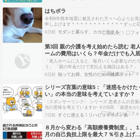
査代まで、もう一度10割負担（全額自己負担）
い直さなければならないの？」 そんな不安にな
はちボラ
調べてみると、意外な事実がわかりま…
令和8年熊本地震に被災された方々へ心よりお見
申し上げます＊＊＊＊＊＊＊＊＊＊＊＊ずっと
している熊本の八代保健所ボランティア「はち
6日前
モダンと暮らす、カカと生きる
ラ」さん。地震発生当日から緊急動画を発信さ
ンバー皆さんの無事は確認できホッとしました
第3回 親の介護を考え始めたら読む 老
は言え、自宅等の屋内は「ひちゃがちゃ」。地
よ…
ームの費用はいくら？年金だけでも入
きる？
「老人ホームに入ると、毎月いくら必要なのだ
う」 「親の年金だけで支払える施設はある？」 
額費用以外に、追加料金がかかるのではないか」
6日前
知ってお得、女性のための健康ネット
人ホームを検討するとき、多くのご家族が最初
安を感じるのが費用です。 施設の案内を見ると、
シリーズ言葉の意味5：「迷惑をかけた
居一時金0円 月額利用料15万円 介護保…
い」の本当の意味を考えていますか？
〈スポンサーリンク〉 シリーズ 患者さんの言葉
当の意味を考えていますか その5回 「迷惑をか
くない」の本当の意味を考えていますか？ 「家
7日前
すぐに使える！リハビリイラスト集
迷惑をかけたくないんです。」 入院中の患者さ
ら、この言葉を聞くことがあります。 この言葉
８月から変わる「高額療養費制度」、
くと、私たちはつい、 「そんなこと気…
月の自己負担上限を最大７％引き上げ