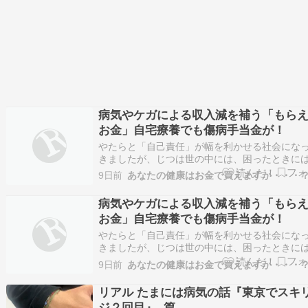
病気やケガによる収入減を補う「もら
お金」自宅療養でも傷病手当金が！
やたらと「自己責任」が幅を利かせる社会にな
きましたが、じつは世の中には、困ったときに
「もらえるお金」というものがたくさんあるん
9日前
あなたの健康はお金で買えますか・・・
す！ 書類を書くのが面倒くさいなんて言わずに
なたもレッツ申請ーー!! 厚生労働省の調べによ
病気やケガによる収入減を補う「もら
と、病気やケガによる入院患者の数は、50代を
お金」自宅療養でも傷病手当金が！
急…
やたらと「自己責任」が幅を利かせる社会にな
きましたが、じつは世の中には、困ったときに
「もらえるお金」というものがたくさんあるん
9日前
あなたの健康はお金で買えますか・・・
す！ 書類を書くのが面倒くさいなんて言わずに
なたもレッツ申請ーー!! 厚生労働省の調べによ
リアル たまには病気の話『東京でスキ
と、病気やケガによる入院患者の数は、50代を
ジ２回目』..篇