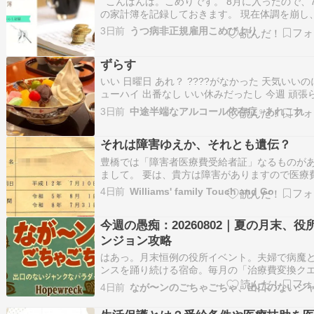
こんばんは。こめりです。 8月に入ったので、
の家計簿を記録しておきます。 現在体調を崩し
月後半から休職中です。 固定費を見直して 7月
3日前
うつ病非正規雇用こめびより
Wi-Fi環境を楽天から マネーフォワードに切り
ので、 家計簿アプリもマネーフォワードMEに。
ずらす
ネーフォワードの契約をす…
いい 日曜日 あれ？ ????がなかった 天気いいの
ューハイ 出番なし いい休みだったし 今週 頑張
いと???????? と 言いながら 腰痛いかも 医療
3日前
中途半端なアルコール依存症♀あれこれ
からないように 無理しない範囲で 今日も 今時
半分 済ませたので あと もう 半分 八月 いよいよ
それは障害ゆえか、それとも遺伝？
た…
豊橋では「障害者医療費受給者証」なるものが
まして。 要は、貴方は障害がありますので医療
いただきません、の証です。 が、この手のもの
4日前
Williams' family Touch and Go
然のことながら有効期間というものがあってで
ね。 V3 のソレが7月末に切れるということに、
今週の愚痴：20260802｜夏の月末、役
ではなく作業所の担当Nさんが気付きまして…
ンジョン攻略
はあっ。月末恒例の役所イベント。夫婦で病魔
ンスを踊り続ける宿命。毎月の「治療費変換ク
ト」攻略。 窓口前には、いつもの御用聞き触手
4日前
ねうねしている。書類は完璧なのに、しつこく“
方指導の靄”が絡みつく。さっさと触手をかわし