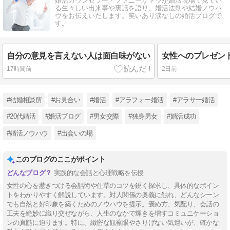
婚活カウンセラー・ファニーサトウが婚活現場で見てい
る生々しい出来事や裏話を語り、婚活法則や結婚ノウハ
ウをお伝えいたします。笑いあり涙なしの婚活ブログで
す。
自分の意見を言えない人は面白味がない
女性へのプレゼン
17時間前
2日前
#結婚相談所
#お見合い
#婚活
#アラフォー婚活
#アラサー婚活
#20代婚活
#婚活ブログ
#男女交際
#独身男女
#婚活成功
#婚活ノウハウ
#出会いの場
このブログのここがポイント
実践的な会話と心理戦略を伝授
女性の心を惹きつける会話術や仕草のコツを鋭く探求し、具体的なポイン
トをわかりやすく解説しています。対人関係の奥義に触れ、どんなシーン
でも自然と好印象を築くためのノウハウを提示。褒め方、気配り、会話の
工夫を絶妙に織り交ぜながら、人生のなかで輝きを増すコミュニケーショ
ンの真髄に迫ります。特に、緻密な観察眼やさりげない気遣いが、確かな