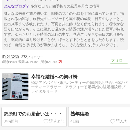
多彩な日々と四季折々の風景を丹念に描写
身近な出来事や旅の思い出、四季の花々の記録を丁寧に綴っています。掲
載される内容は、旅行先のエピソードや庭の花の成長、日常のちょっとし
た出来事まで多岐にわたり、写真と共に飾りなく伝えられます。穏やかな
語り口ながらも、そこに流れる温かさと情景の活き活きとした描写が特色
です。ゆったりとした時間の流れの中で、見過ごしがちな毎日の彩りを捉
え、継続的に綴り続けることが、ほっとするひとときをもたらします。読
めば、自然とほほえみが浮かぶような、そんな魅力を持つブログです。
216269
272
週間IN:
304
週間OUT:
1456
月間IN:
1240
23
幸福な結婚への架け橋
婚活アドバイザｰ婚活パーティーの体験談お見合い婚活パ
ーティーアラサー アラフォー初婚再婚の結婚相談所ブ
ライダルリード
錦糸町でのお見合いは・・・
熟年結婚
34時間前
4日前