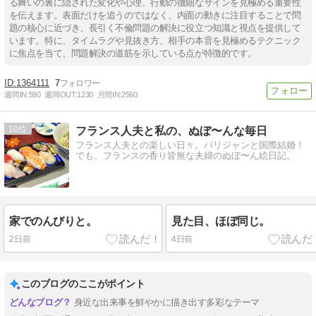
る舞いの裏に隠された変化や心理、行動の微細なサインを見極める重要性
を伝えます。表面だけを追うのではなく、内面の動きに注目することで問
題の核心に近づき、長引く不倫問題の解決に役立つ知識と視点を提供して
います。特に、タイムラグや見抜き方、相手の本音を見極めるテクニック
に焦点を当て、問題解決の道筋を示している点が特徴的です。
1364111
7
週間IN:
590
週間OUT:
1230
月間IN:
2560
10
フランス人夫と私の、ぬぼ〜んな毎日
フランス人夫との楽しい日々。パリジャンと国際結婚！
でも、フランスの香り皆無な夫婦のぬぼ〜ん絵日記。
家でのんびりと。
見た目、ほぼ同じ。
2日前
4日前
このブログのここがポイント
身近な出来事を鮮やかに描き出す多彩なテーマ