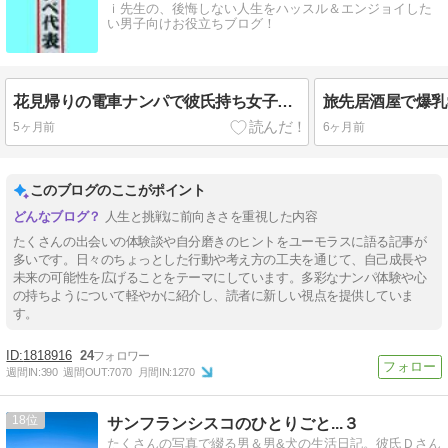
ｉ先生の、後悔しない人生をハッスル＆エンジョイした
い男子向けお役立ちブログ！
花見帰りの電車ナンパで彼氏持ち女子を浮気セックスな日常ナンパ体験談
5ヶ月前
6ヶ月前
このブログのここがポイント
人生と挑戦に前向きさを重視した内容
たくさんの出会いの体験談や自分磨きのヒントをユーモラスに語る記事が
多いです。日々のちょっとした行動や考え方の工夫を通じて、自己成長や
未来の可能性を広げることをテーマにしています。多彩なナンパ体験や心
の持ちようについて軽やかに紹介し、読者に新しい視点を提供していま
す。
1818916
24
週間IN:
390
週間OUT:
7070
月間IN:
1270
18
サンフランシスコのひとりごと...３
たくさんの写真で綴る男＆男&犬の生活日記。彼氏Ｄさん