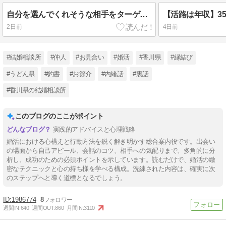
自分を選んでくれそうな相手をターゲットにする戦略
【活路は年収】3
2日前
4日前
#結婚相談所
#仲人
#お見合い
#婚活
#香川県
#縁結び
#うどん県
#釣書
#お節介
#内緒話
#裏話
#香川県の結婚相談所
このブログのここがポイント
実践的アドバイスと心理戦略
婚活における心構えと行動方法を鋭く解き明かす総合案内役です。出会い
の場面から自己アピール、会話のコツ、相手への気配りまで、多角的に分
析し、成功のための必須ポイントを示しています。読むだけで、婚活の緻
密なテクニックと心の持ち様を学べる構成。洗練された内容は、確実に次
のステップへと導く道標となるでしょう。
1986774
8
週間IN:
640
週間OUT:
860
月間IN:
3110