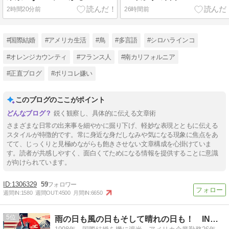
2時間20分前
26時間前
#国際結婚
#アメリカ生活
#鳥
#多言語
#シロハラインコ
#オレンジカウンティ
#フランス人
#南カリフォルニア
#正直ブログ
#ポリコレ嫌い
このブログのここがポイント
鋭く観察し、具体的に伝える文章術
さまざまな日常の出来事を細やかに掘り下げ、軽妙な表現とともに伝える
スタイルが特徴的です。常に身近な身だしなみや気になる現象に焦点をあ
てて、じっくりと見極めながらも飽きさせない文章構成を心掛けていま
す。読者が共感しやすく、面白くてためになる情報を提供することに意識
が向けられています。
1306329
59
週間IN:
1580
週間OUT:
4500
月間IN:
6650
5
雨の日も風の日もそして晴れの日も！ IN アメリカ