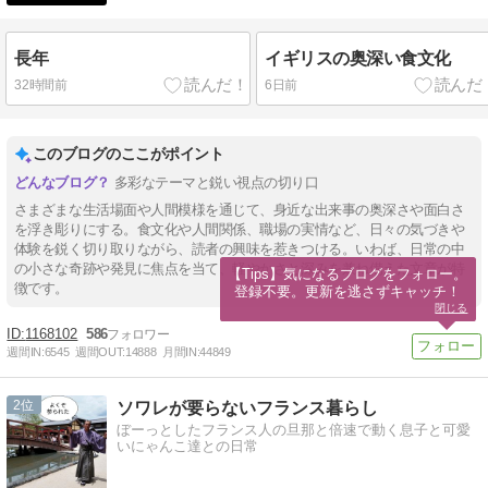
長年
イギリスの奥深い食文化
32時間前
6日前
このブログのここがポイント
多彩なテーマと鋭い視点の切り口
さまざまな生活場面や人間模様を通じて、身近な出来事の奥深さや面白さ
を浮き彫りにする。食文化や人間関係、職場の実情など、日々の気づきや
体験を鋭く切り取りながら、読者の興味を惹きつける。いわば、日常の中
の小さな奇跡や発見に焦点を当て、軽やかさと深みを兼ね備えた文章が特
【Tips】気になるブログをフォロー。

徴です。
登録不要。更新を逃さずキャッチ！
閉じる
1168102
586
週間IN:
6545
週間OUT:
14888
月間IN:
44849
2
ソワレが要らないフランス暮らし
ぼーっとしたフランス人の旦那と倍速で動く息子と可愛
いにゃんこ達との日常