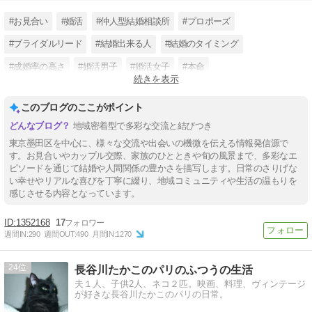
#お見合い
#婚活
#仲人型結婚相談所
#プロポーズ
#ブライダルリード
#結婚出来る人
#結婚のタイミング
#成婚率の高さ
#婚活男子
#婚活女子
#本命
続きを表示
#現在の日本の結婚の状況
このブログのここがポイント
地域密着型で多彩な交流と結びつき
東京墨田区を中心に、様々な交流や出会いの機微を伝える情報発信源で
す。お見合いやカップル交際、家族のひとときや旬の風景まで、多彩なエ
ピソードを通じて結婚や人間関係の豊かさを描写します。日常のさりげな
い幸せやリアルな喜びを丁寧に綴り、地域コミュニティや生活の温もりを
感じさせる内容となっています。
1352168
17
週間IN:
290
週間OUT:
490
月間IN:
1270
24
長谷川たかこのパリのふつうの生活
夫１人、子供2人、ネコ２匹。映画、料理、ヴィンテージ
が好きな長谷川たかこのパリの日常。