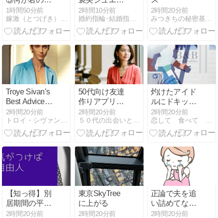
あわせ？
ーにお選び頂
1時間50分前
2時間10分前
2時間20分前
嫁激（とつげき）北フランス家族
婚約指輪･結婚指輪･ダイヤモンド専門店 レハイム 大阪心…
みつきちの秘密基地 ＊結婚生活編＊
きました！！
Troye Sivan’s
50代向け友達
灼けたアイド
Best Advice
作りアプリの
ルにドキッと
Trust Social
無料おすすめ
したゲイの夏
2時間20分前
2時間20分前
2時間20分前
トロイ・シヴァンと、思わずはまった動画や音楽と
５０代の出会いと恋愛情報局
恋して 食べて 踊って 祈って 旅をして
Media 11
8選。目的別
の暮らし
に選べる選択
肢を一覧で紹
介
【知っ得】別
東京SkyTree
正論で夫を追
居期間の平均
に上がる
い詰めてな
はどのくら
い？「正しい
2時間20分前
2時間20分前
2時間20分前