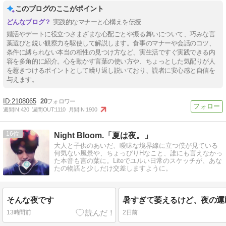
このブログのここがポイント
実践的なマナーと心構えを伝授
婚活やデートに役立つさまざまな心配ごとや振る舞いについて、巧みな言
葉選びと鋭い観察力を駆使して解説します。食事のマナーや会話のコツ、
条件に縛られない本当の相性の見つけ方など、実生活ですぐ実践できる内
容を多角的に紹介。心を動かす言葉の使い方や、ちょっとした気配りが人
を惹きつけるポイントとして繰り返し説いており、読者に安心感と自信を
与えます。
2108065
20
週間IN:
420
週間OUT:
1110
月間IN:
1900
16
Night Bloom.「夏は夜。」
大人と子供のあいだ、曖昧な境界線に立つ僕が見ている
何気ない風景や、ちょっぴりHなこと、誰にも言えなかっ
た本音も言の葉に。Liteでユルい日常のスケッチが、あな
たの物語と少しだけ交差しますように。
そんな夜です
13時間前
2日前