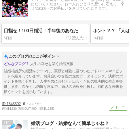
たたいてください。お一人おひとりの想いに応えて、幸
せな結婚へのお手伝いをさせていただきます。
目指せ！100日婚活！半年後のあなたは？
ホント？？ 「人
6日前
14日前
このブログのここがポイント
人生の幸せを築く婚活支援
結婚相談所の婚活をテーマに、実績と経験に基づいたアドバイスやエピソ
ードを紹介しています。お見合いや交際の進め方、タイミング、決断のポ
イントを鋭く分析し、人生を共に歩む人と出会うための現実的な視点を提
供します。温かくも的確な言葉で、婚活の過程を応援し、前向きな未来を
描くヒントを提示しています。
1643392
6
週間IN:
330
週間OUT:
460
月間IN:
1350
21
婚活ブログ・結婚なんて簡単じゃね？