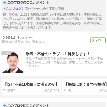
このブログのここがポイント
喜びを分かち合う丁寧な記録
贈り物や催しに対する感謝の気持ちを丁寧に綴る場所です。季節や節目ご
とに届くお花やお菓子、思い出の品々に込められた心遣いを、温かな言葉
とともに伝えています。文章は自然な流れと明るさを持ち、読者の共感と
微笑みを誘うよう工夫されています。
843318
9
週間IN:
510
週間OUT:
800
月間IN:
2270
12
浮気・不倫のトラブル！解決します！
浮気・不倫問題専門相談室からのメッセージ浮気・不倫
問題に特化した唯一の相談室。修復したい方だけお読み
ください。
【なぜ不倫は水面下に潜るのか】
【探偵はあくまでも探偵
26時間前
9日前
このブログのここがポイント