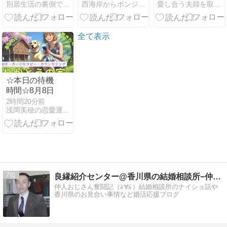
別居生活の裏側で〜孤独から自分らしさを取り戻すブログ
西海岸からボンジュール
愛し合う夫婦を取り戻す！夫婦仲改善カウンセリング
い？50代が老
のにうまくい
後不安を減ら
かない」ロジ
す過ごし方
カル妻の落と
し穴
全て表示
☆本日の待機
時間☆8月8日
2時間20分前
浅岡美穂の恋愛運ＵＰしま専科
7
良縁紹介センター@香川県の結婚相談所−仲人ブログ
仲人おじさん奮闘記（≧∀≦）結婚相談所のナイショ話や
香川県のお見合い事情など婚活応援ブログ