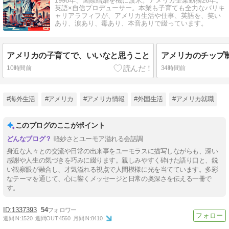
1998年、国際結婚を機に渡米。アメリカ企業勤務26年。
英語×自信プロデューサー。本業も子育ても全力なバリキ
ャリアラフィフが、アメリカ生活や仕事、英語を、笑い
あり、涙あり、毒あり、本音ありで綴っています。
アメリカの子育てで、いいなと思うこと
10時間前
34時間前
#海外生活
#アメリカ
#アメリカ情報
#外国生活
#アメリカ就職
このブログのここがポイント
軽妙さとユーモア溢れる会話調
身近な人々との交流や日常の出来事をユーモラスに描写しながらも、深い
感謝や人生の気づきを巧みに綴ります。親しみやすく砕けた語り口と、鋭
い観察眼が融合し、才気溢れる視点で人間模様に光を当てています。多彩
なテーマを通じて、心に響くメッセージと日常の奥深さを伝える一冊で
す。
1337393
54
週間IN:
1520
週間OUT:
4560
月間IN:
8410