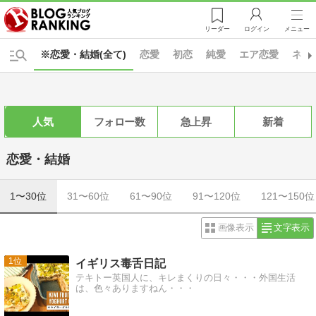
リーダー
ログイン
メニュー
※恋愛・結婚(全て)
恋愛
初恋
純愛
エア恋愛
ネッ
人気
フォロー数
急上昇
新着
恋愛・結婚
1〜30位
31〜60位
61〜90位
91〜120位
121〜150位
画像表示
文字表示
1
イギリス毒舌日記
テキトー英国人に、キレまくりの日々・・・外国生活
は、色々ありますねん・・・