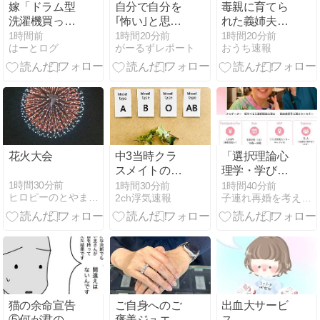
嫁「ドラム型
自分で自分を
毒親に育てら
洗濯機買って
｢怖い｣と思っ
れた義姉夫の
～♪」ぼく
たこと
可哀想アピー
1時間前
1時間20分前
1時間20分前
はーとログ
がーるずレポート
おうち速報
「は？まだウ
ルがイライラ
チの洗濯機5
する。
年も使ってな
いだろ？」嫁
「…………」
花火大会
中3当時クラ
「選択理論心
スメイトの女
理学・学びの
の子が聞いて
ロードマッ
1時間30分前
1時間30分前
1時間40分前
ヒロピーのとやまからこんにちわ（仮）
2ch浮気速報
子連れ再婚を考えたときに読むブログ
きた「B型とO
プ」をレクチ
型の親から、
ャー
A型が生まれ
ることってあ
る？」
猫の余命宣告
ご自身へのご
出血大サービ
⑤何が君のし
褒美ジュエリ
ス