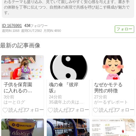
わるテーマも盛り込み、見ていて親しみやすく安心感を与えます。書き手
の体験を丁寧に伝えつつ、自然体の表現で共感を呼び起こす構成が魅力で
す。
1676991
434
週間IN:
1068
週間OUT:
2592
月間IN:
4890
最新の記事画像
子供を保育園
魂の傘 『彼岸
なぜかモテる
に入れるのを
坂』
男性の特徴
嫁が反対する
3分前
24分前
27分前
はーとログ
35歳年上の夫は師匠でエイリアン！
がーるずレポート
んやが