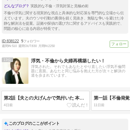
実践的な不倫・浮気対策と見極め術
不倫や浮気に関する現実的な視点と具体的な対応策を専門的な立場から伝
えています。夫のウソや行動の裏側を鋭く見抜き、無駄な争いを避けた冷
静な解決法を提案。証拠や探偵の選び方に関するアドバイスも実践的で、
問題の核心に迫る内容が特長です。
838122
5
週間IN:
510
週間OUT:
830
月間IN:
2250
13
浮気・不倫から夫婦再構築したい！
浮気された。それでもあなたとやり直したい浮気不倫問
題に直面。あなたと同じ悩みを抱えた方が次々と解決の
道を歩まれています。
第2話【夫との大げんかで気付いた 本当に変わるべき人】
4日前
11日前
このブログのここがポイント