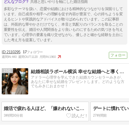
共感と思いやりを軸にした婚活指南
多彩なテーマを扱い、恋愛や結婚における精神的なつながりを深掘りして
います。自己成長や相手への理解を促す内容が豊富で、心の持ちようを変
えるヒントや実践的なアドバイスが散りばめられています。この記事群
は、外面的な華やかさだけでなく、本音と気配りのバランスを取ることの
重要性を伝え、婚活や人間関係をより良いものにするための気づきを与え
ています。心理学の要素を織り交ぜながら、優しさと確かな経験を土台に
した考え方を提案しています。
2110295
17
週間IN:
440
週間OUT:
1120
月間IN:
1960
15
結婚相談ラポール横浜 幸せな結婚へと導くお手伝いをいたします
アドラー心理学を学んできた結婚カウンセラーみきが、
あなたに幸せな結婚をプレゼントします。どのような方
でもみきにおまかせ！
婚活で疲れる人ほど、「嫌われないこと」を優先している
3時間30分前
27時間前