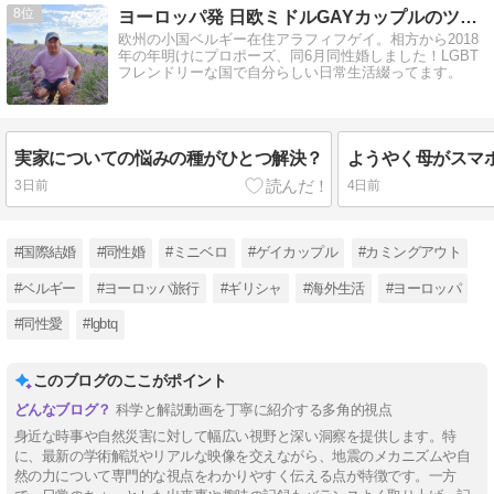
8
ヨーロッパ発 日欧ミドルGAYカップルのツレ連れ日記
欧州の小国ベルギー在住アラフィフゲイ。相方から2018
年の年明けにプロポーズ、同6月同性婚しました！LGBT
フレンドリーな国で自分らしい日常生活綴ってます。
実家についての悩みの種がひとつ解決？
3日前
4日前
#国際結婚
#同性婚
#ミニベロ
#ゲイカップル
#カミングアウト
#ベルギー
#ヨーロッパ旅行
#ギリシャ
#海外生活
#ヨーロッパ
#同性愛
#lgbtq
このブログのここがポイント
科学と解説動画を丁寧に紹介する多角的視点
身近な時事や自然災害に対して幅広い視野と深い洞察を提供します。特
に、最新の学術解説やリアルな映像を交えながら、地震のメカニズムや自
然の力について専門的な視点をわかりやすく伝える点が特徴です。一方