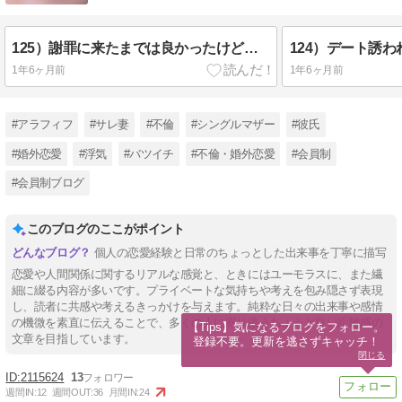
125）謝罪に来たまでは良かったけど、人妻の都合をもっと考えて行動してほしいよね？！
1年6ヶ月前
1年6ヶ月前
#アラフィフ
#サレ妻
#不倫
#シングルマザー
#彼氏
#婚外恋愛
#浮気
#バツイチ
#不倫・婚外恋愛
#会員制
#会員制ブログ
このブログのここがポイント
個人の恋愛経験と日常のちょっとした出来事を丁寧に描写
恋愛や人間関係に関するリアルな感覚と、ときにはユーモラスに、また繊
細に綴る内容が多いです。プライベートな気持ちや考えを包み隠さず表現
し、読者に共感や考えるきっかけを与えます。純粋な日々の出来事や感情
の機微を素直に伝えることで、多くの人に寄り添うちょうど良い距離感の
【Tips】気になるブログをフォロー。

文章を目指しています。
登録不要。更新を逃さずキャッチ！
閉じる
2115624
13
週間IN:
12
週間OUT:
36
月間IN:
24