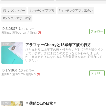
#シングルマザー
#マッチングアプリ
#マッチングアプリ出会い
#シングルマザーの恋
2105377
3
週間IN:
0
週間OUT:
24
月間IN:
3
16
アラフォーCherryと15歳年下彼の行方
ひとまわり以上年下の彼と付き合いだして4年が経とうと
しています。まだまだこの先どうなるかわかりません
が、ＨＡＰＰＹになれるよう自分磨きを怠らず努力して
いきたい…
1773950
1
週間IN:
0
週間OUT:
9
月間IN:
3
17
＊薄給OLの日常＊