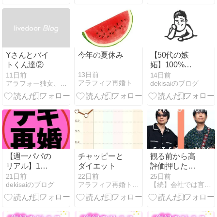
達への恩返し
Yさんとバイ
今年の夏休み
【50代の嫉
トくん達②
妬】100%割
り切っていた
13日前
11日前
14日前
アラフィフ再婚トーコの想いいろいろ
アラフォー独女、恋活日記
dekisaiのブログ
はずの自分に
起こった「意
外な感情」
【週一パパの
チャッピーと
観る前から高
リアル】1週
ダイエット
評価押したま
間ぶりに会っ
ん
21日前
22日前
25日前
dekisaiのブログ
アラフィフ再婚トーコの想いいろいろ
【続】会社では言えないこと。
た1歳半の反
応と百合子の
名言