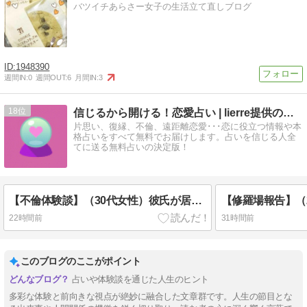
バツイチあらさー女子の生活立て直しブログ
1948390
週間IN:
0
週間OUT:
6
月間IN:
3
18
信じるから開ける！恋愛占い | lierre提供の無料占い
片思い、復縁、不倫、遠距離恋愛･･･恋に役立つ情報や本
格占いをすべて無料でお届けします。占いを信じる人全
てに送る無料占いの決定版！
【不倫体験談】（30代女性）彼氏が居ながらも妻子持ちの課長と…
22時間前
31時間前
このブログのここがポイント
占いや体験談を通じた人生のヒント
多彩な体験と前向きな視点が絶妙に融合した文章群です。人生の節目とな