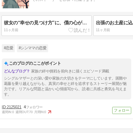
彼女の“幸せの見つけ方”に、僕の心がほどけていく
出張のお土産に込
11ヶ月前
11ヶ月前
#恋愛
#シンママの恋愛
このブログのここがポイント
家族の絆や挑戦を前向きに描くエピソード満載
シングルマザーとの深い愛や家族の大切さをテーマにしています。困難や
葛藤を乗り越えながらも、真実の幸せと絆を追求するストーリー展開が魅
力です。リアルな問題と温かい心情描写から、読者に共感と勇気を与えま
す。
2125021
4
週間IN:
0
週間OUT:
70
月間IN:
0