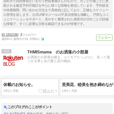
浜松市で四柱推命占いを行う野賀泰伽さんのもので、月ごとや週ごとに更
新される鑑定予約可能日を中心に様々な情報を発信しています。予約状況
や休業期間、問い合わせ方法まで具体的に記しており、正確なスケジュー
ル管理を促します。公式LINEやメールの不具合情報も掲載し、円滑なコミ
ュニケーションをサポート。見やすく整理された表形式や日付ごとの詳細
な情報で、すぐに必要な日程を確認できるのが特徴です。
1832180
2
週間IN:
0
週間OUT:
58
月間IN:
2
20
THMISmama のお洒落の小部屋
お洒落の小部屋が綴る、ユーモアたっぷりに、笑って過
ごせる男と女の愛と恋の物語。
休載のお知らせ。
1年2ヶ月前
1年2ヶ月前
このブログのここがポイント
家族や音楽、友情を深く描写