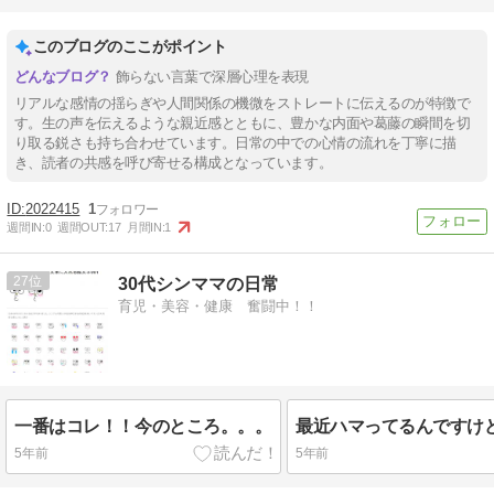
このブログのここがポイント
飾らない言葉で深層心理を表現
リアルな感情の揺らぎや人間関係の機微をストレートに伝えるのが特徴で
す。生の声を伝えるような親近感とともに、豊かな内面や葛藤の瞬間を切
り取る鋭さも持ち合わせています。日常の中での心情の流れを丁寧に描
き、読者の共感を呼び寄せる構成となっています。
2022415
1
週間IN:
0
週間OUT:
17
月間IN:
1
27
30代シンママの日常
育児・美容・健康 奮闘中！！
一番はコレ！！今のところ。。。
最近ハマってるんですけ
5年前
5年前