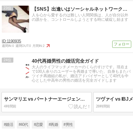
23
【SNS】出逢いはソーシャルネットワーク【恋愛】
人を心から愛するのは難しい人間関係は、人が自分以外
の誰かを、コントロールしようとする時に破綻し始ます
1190935
週間IN:
0
週間OUT:
0
月間IN:
2
24
40代再婚男性の婚活完全ガイド
大人のライフマッチメーカーのくらのすけです。現在ま
で100人余りのユーザーを再婚まで導いた、自身もまたバ
ツイチ再婚組の私が、婚活アドバイザーとして40代を中
心とした中高年の男性の婚活を完全ガイドします
サンマリエ vs パートナーエージェント徹底比較【2026年最新版】40代再婚男性におすすめなのはどっち？
4時間前
28時間前
#婚活
#40代
#恋愛
#再婚
#男性