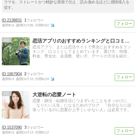
ラマを、ストレートかつ軽妙な筆致で伝え、読み進めるほどに感情移入を
促す。
2138831
1
週間IN:
6
週間OUT:
86
月間IN:
52
4
恋活アプリのおすすめランキングと口コミ！選び方まとめ
恋活アプリ、または恋活サイトで男女におすすめをラン
キング、口コミとしてまとめています。選び方、特徴、
料金、男女比、会員数、使い方、デートの方法を紹介。
1967904
2
週間IN:
6
週間OUT:
10
月間IN:
24
5
大逆転の恋愛ノート
恋愛・婚活・結婚生活につまずいたことをきっかけに
「なりたい人生」になるためのブログ 『自分なりに頑
張っているのに恋愛が上手くいかない人』は必見です。
1537090
3
週間IN:
6
週間OUT:
14
月間IN:
12