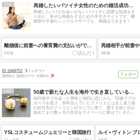
13
再婚したいバツイチ女性のための婚活成功の秘訣
再婚したいけど出会いがないバツイチに必要な知識をま
とめた、幸せな再婚をするための手引きサイトです。離
婚歴や子連れシングルマザーでも、再婚はできます！
離婚後に前妻への養育費の支払いができない時の対処法
5年前
5年前
1949752
3
週間IN:
0
週間OUT:
70
月間IN:
5
14
50歳で新たな人生を海外で生き直しているブログ
40代後半で出会った男性と強烈に恋におち、50歳でプロ
ポーズを受け、30年住んでいたアメリカとは全く違う彼
の赴任先のフィリピンのマニラに来て、愛する彼と住み
始めてまだ数ヶ月の生活をマイペースに載せていきたい
と思います。
YSLコスチュームジュエリーと韓国旅行
11ヶ月前
1年前