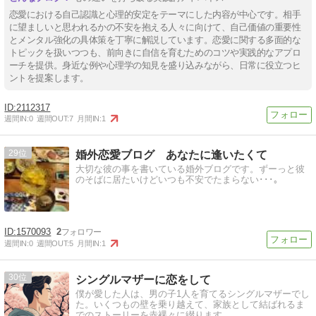
恋愛における自己認識と心理的安定をテーマにした内容が中心です。相手
に望ましいと思われるかの不安を抱える人々に向けて、自己価値の重要性
とメンタル強化の具体策を丁寧に解説しています。恋愛に関する多面的な
トピックを扱いつつも、前向きに自信を育むためのコツや実践的なアプロ
ーチを提供。身近な例や心理学の知見を盛り込みながら、日常に役立つヒ
ントを提案します。
2112317
週間IN:
0
週間OUT:
7
月間IN:
1
29
婚外恋愛ブログ あなたに逢いたくて
大切な彼の事を書いている婚外ブログです。ずーっと彼
のそばに居たいけどいつも不安でたまらない･･･｡
1570093
2
週間IN:
0
週間OUT:
5
月間IN:
1
30
シングルマザーに恋をして
僕が愛した人は、男の子1人を育てるシングルマザーでし
た。いくつもの壁を乗り越えて、家族として結ばれるま
でのストーリーを赤裸々に綴ります。