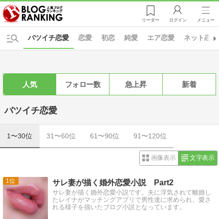
リーダー
ログイン
メニュー
バツイチ恋愛
恋愛
初恋
純愛
エア恋愛
ネット恋愛
人気
フォロー数
急上昇
新着
バツイチ恋愛
1〜30位
31〜60位
61〜90位
91〜120位
画像表示
文字表示
1
サレ妻が描く婚外恋愛小説 Part2
サレ妻が描く婚外恋愛小説です。夫に浮気されて離婚し
たレイナがマッチングアプリで男性達に求められ、愛さ
れる様子を描いたブログ小説となっています。