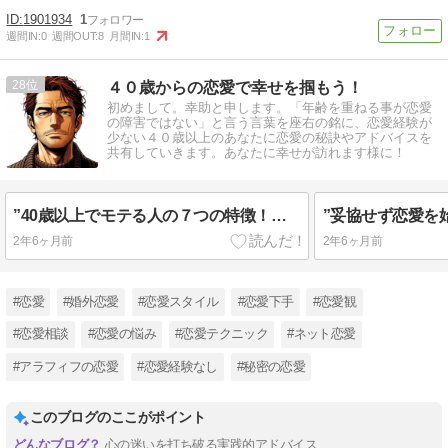
1901934
1
週間IN:
0
週間OUT:
8
月間IN:
1
28
４０歳からの恋愛で幸せを掴もう！
初めまして。幸助と申します。「年齢を重ねる事が恋愛
の障害ではない」と言う言葉を座右の銘に、恋愛経験が
少ない４０歳以上のあなたに恋愛の秘訣やアドバイスを
共有していきます。あなたに幸せが訪れます様に！
”40歳以上でモテる人の７つの特徴！年を重ねてもモテる人はどんな考え方をしている？”
2年6ヶ月前
2年6ヶ月前
#恋愛
#婚外恋愛
#恋愛スタイル
#恋愛下手
#恋愛観
#恋愛相談
#恋愛の悩み
#恋愛テクニック
#ネット恋愛
#アラフィフの恋愛
#恋愛経験なし
#秘密の恋愛
このブログのここがポイント
心の迷いを打ち破る実践的アドバイス