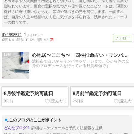
る出来事や人間関係の機微を鋭く切り取り、読む者の心に深く響く言葉で
綴られています。運命の選択や気づきを促す豊かなエピソードは、現実の
複雑さに寄り添いながらも、希望や気づきの光を提供します。一読すれ
ば、自身の人生や感情の方向性に気づきを得られる、洗練されたストーリ
ーの数々です。
1998572
1
週間IN:
0
週間OUT:
128
月間IN:
2
19
心地居〜ここち〜 四柱推命占い・リンパマッサージ
浜松市で占いからリンパマッサージまで、心から体の全
身のプロデュースを行っている野賀泰伽です
8月後半鑑定予約可能日
8月前半鑑定予約可能日
9日前
25日前
このブログのここがポイント
詳細なスケジュールと予約方法情報を提供