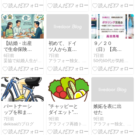
金工房「手作
ル限定！《 乾
をした私でも
り結婚指輪」
杯！連休前 花
見抜けなかっ
ガイド
金☆秋恋しよ
た保険営業の
♪》おとなの恋
現実
活＆花金交流
会♪
【結婚・出産
初めて、ドイ
９／２０
で生命保険を
ツ人から直接
（日）【高田
見直す人へ
意見をきく
馬場】５０歳
6日前
7日前
7日前
妥協で結婚人生が地獄になったので本気で婚を目指します
アラフォー独女、恋活日記
50代60代が気軽に集える大人の社交場シニアサークルアイビー
①】FPの勉強
以上・既婚＆
をした私でも
独身OK!《 秋
見抜けなかっ
連休楽しも
た保険営業の
う！スポーツ
現実
de友活&若活♪
》 アイビーボ
ウリング交流
会♪
パートナーシ
”チャッピーと
嫉妬を表に出
ップを和ませ
ダイエット”
せた
る「10万円の
その後
7日前
9日前
9日前
dekisaiのブログ
アラフィフ再婚トーコの想いいろいろ
アラフォー独女、恋活日記
威力」高校生
のお兄ちゃん