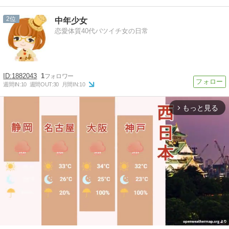
2
中年少女
恋愛体質40代バツイチ女の日常
1882043
1
週間IN:
10
週間OUT:
30
月間IN:
10
もっと見る
arrow_forward_ios