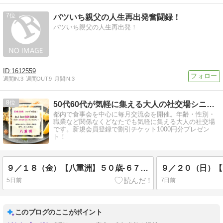
80'music大好
き!Dance交流
7
バツいち親父の人生再出発奮闘録！
会♪
バツいち親父の人生再出発！
1612559
週間IN:
3
週間OUT:
9
月間IN:
3
8
50代60代が気軽に集える大人の社交場シニアサークルアイビー
都内で食事会を中心に毎月交流会を開催。年齢・性別・
職業など関係なくどなたでも気軽に集える大人の社交場
です。新規会員登録で割引チケット1000円分プレゼン
ト！
９／１８（金）【八重洲】５０歳-６７歳・シングル限定！《 乾杯！連休前 花金☆秋恋しよ♪》おとなの恋活＆花金交流会♪
5日前
7日前
このブログのここがポイント