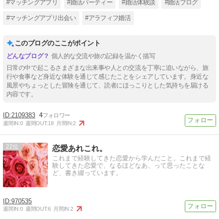
#マッチングアプリ
#婚活パーティー
#婚活体験談
#婚活ブログ
#マッチングアプリ出会い
#アラフィフ婚活
このブログのここがポイント
個人的な交流や旅の記録を温かく描写
日常の中で起こるさまざまな出来事や人との交流を丁寧に追いながら、旅
行や食事など身近な体験を通じて感じたことをシェアしています。身近な
風景やちょっとした冒険を通じて、読者にほっこりとした気持ちを届ける
内容です。
2109383
4
週間IN:
0
週間OUT:
18
月間IN:
2
22
恋愛あれこれ。
これまで経験してきた恋愛から学んだこと。これまで経
験してきた恋愛で、なるほどなあ、って思ったことな
ど、書き綴っています。
970535
週間IN:
0
週間OUT:
6
月間IN:
2