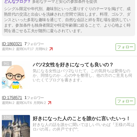
多彩なテーマと安心の参加条件を提供
シングル限定や年代別、趣味別といった選りすぐりのテーマを掲げて、成
熟世代の交流と出会いを洗練された空間で演出します。料理、ゴルフ、ダ
ンスといった多彩な趣味を通じて、自然な会話と絆を育む場を提供してい
ます。参加条件も独身者限定や特定年齢層に絞ることで、より心地よく時
間を過ごせる工夫が随所に凝らされています。
1860321
7
週間IN:
2
週間OUT:
17
月間IN:
2
9
バツ2女性を好きになっても良いの？
気になる女性はバツ2なりたて。この気持ちは愛情なの
か、同情なのか…心の中を整理し、他の方のご意見も伺
いたくてブログを書きます。
1758571
1
週間IN:
2
週間OUT:
6
月間IN:
2
10
好きになった人のことを誰かに言いたいっ！
好きな人の話を誰かに聞いてほしい!!いわば『王様の耳は
ロバの耳』の井戸です(^^;