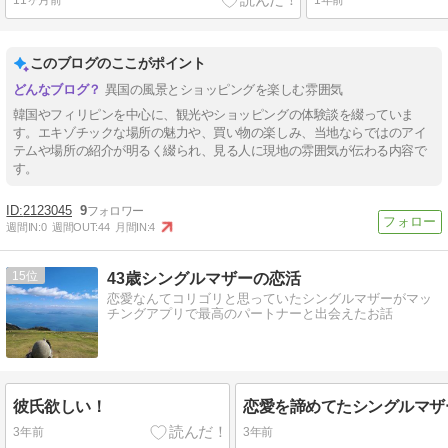
このブログのここがポイント
異国の風景とショッピングを楽しむ雰囲気
韓国やフィリピンを中心に、観光やショッピングの体験談を綴っていま
す。エキゾチックな場所の魅力や、買い物の楽しみ、当地ならではのアイ
テムや場所の紹介が明るく綴られ、見る人に現地の雰囲気が伝わる内容で
す。
2123045
9
週間IN:
0
週間OUT:
44
月間IN:
4
15
43歳シングルマザーの恋活
恋愛なんてコリゴリと思っていたシングルマザーがマッ
チングアプリで最高のパートナーと出会えたお話
彼氏欲しい！
3年前
3年前