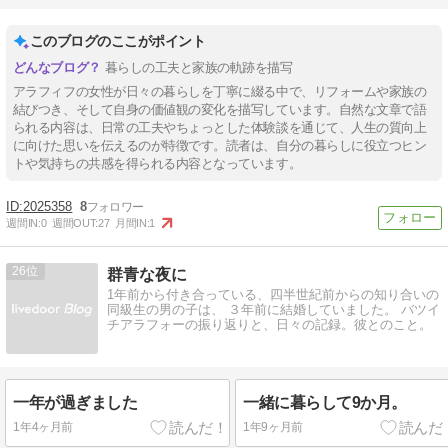
このブログのここがポイント
暮らしの工夫と家族の軌跡を描写
アラフィフの女性が日々の暮らしを丁寧に綴る中で、リフォームや家族の
結びつき、そして自身の価値観の変化を描写しています。自然な文章で語
られる内容は、日常の工夫やちょっとした体験談を通じて、人生の質向上
に向けた思いを伝えるのが特徴です。読者は、自分の暮らしに役立つヒン
トや気持ちの共感を得られる内容となっています。
2025358
8
週間IN:
0
週間OUT:
27
月間IN:
1
26
群青な夜に
1年前から付き合っている、四半世紀前からの知り合いの
同級生の男の子は、 ３年前に結婚していました。 バツイ
チアラフォーの振り返りと、日々の記録。彼とのこと。
一年が過ぎました
一緒に暮らして9か月。
1年4ヶ月前
1年9ヶ月前