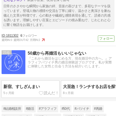
日常のささやかな瞬間から家族の絆、音楽の喜びまで、多彩なテーマを扱
っています。登場人物の感情や交流を丁寧に綴り、温かさと奥深さを兼ね
備えた文章が特徴です。心の動きや繊細な感情表現を通して、読者の共感
を誘います。理解しやすい言葉とエピソードの積み重ねで、じわじわと心
に響く物語をお届けします。
1811302
6
週間IN:
0
週間OUT:
42
月間IN:
2
21
50歳から再婚活もいいじゃない
『これから婚活をはじめる方、現在婚活中の方へ。』ア
ラフィフバツイチ男の婚活体験談ブログです。私が実際
に体験した女性と出会う方法を紹介いたします。
新宿、すしざんまい
5ヶ月前
8ヶ月前
#結婚相談所
#婚活
#アラフィフ
#50代
#バツイチ
#再婚