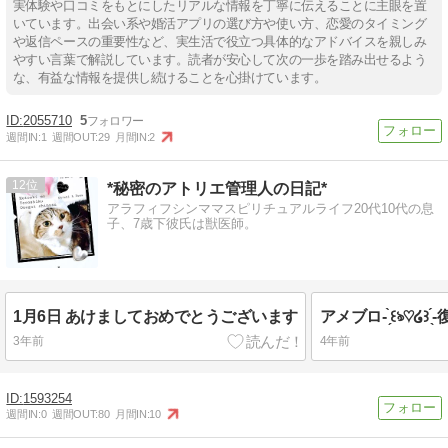
実体験や口コミをもとにしたリアルな情報を丁寧に伝えることに主眼を置
いています。出会い系や婚活アプリの選び方や使い方、恋愛のタイミング
や返信ペースの重要性など、実生活で役立つ具体的なアドバイスを親しみ
やすい言葉で解説しています。読者が安心して次の一歩を踏み出せるよう
な、有益な情報を提供し続けることを心掛けています。
2055710
5
週間IN:
1
週間OUT:
29
月間IN:
2
12
*秘密のアトリエ管理人の日記*
アラフィフシンママスピリチュアルライフ20代10代の息
子、7歳下彼氏は獣医師。
1月6日 あけましておめでとうございます
アメブロ- ̗̀꒰ঌ♡໒꒱ 
3年前
4年前
1593254
週間IN:
0
週間OUT:
80
月間IN:
10