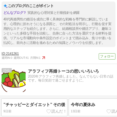
このブログのここがポイント
実践的な心理対策と行動指針を網羅
40代再婚男性の婚活を成功に導く具体的な戦略を専門的に解説していま
す。心理的に折れそうになる原因と、その対処法を明示し、行動を促す実
用的なステップを紹介します。さらに、結婚相談所や婚活アプリ、趣味コ
ンといった多様な手段を比較し、自身に合った方法を選択できる材料を提
供。リアルな市場動向や条件設定のポイントまで踏み込み、焦りや迷いを
払拭し、前向きに活動を進めるための知識とノウハウを伝授します。
2141261
週間IN:
0
週間OUT:
41
月間IN:
1
25
アラフィフ再婚トーコの想いいろいろ
2020年アラフィフ再婚しました。なんでもない日常の話
です。毎日笑顔で過ごせますように。
”チャッピーとダイエット” その後
今年の夏休み
9日前
13日前