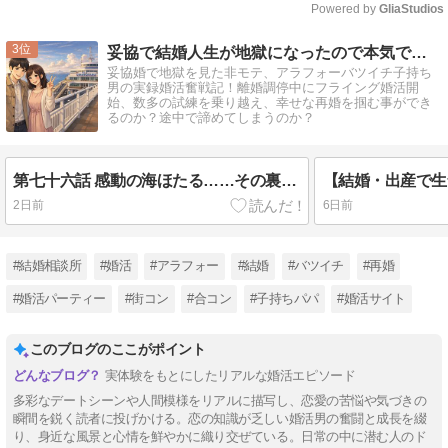
Powered by 
GliaStudios
Mute
3
妥協で結婚人生が地獄になったので本気で婚を目指します
妥協婚で地獄を見た非モテ、アラフォーバツイチ子持ち
男の実録婚活奮戦記！離婚調停中にフライング婚活開
始、数多の試練を乗り越え、幸せな再婚を掴む事ができ
るのか？途中で諦めてしまうのか？
第七十六話 感動の海ほたる……その裏で進行していたすれ違い
2日前
6日前
#結婚相談所
#婚活
#アラフォー
#結婚
#バツイチ
#再婚
#婚活パーティー
#街コン
#合コン
#子持ちパパ
#婚活サイト
このブログのここがポイント
実体験をもとにしたリアルな婚活エピソード
多彩なデートシーンや人間模様をリアルに描写し、恋愛の苦悩や気づきの
瞬間を鋭く読者に投げかける。恋の知識が乏しい婚活男の奮闘と成長を綴
り、身近な風景と心情を鮮やかに織り交ぜている。日常の中に潜む人のド