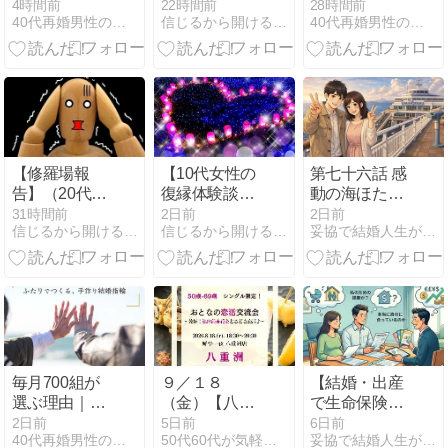
ージェント徹
性）彼氏が居
徹底比較
4時間前
22時間前
28時間前
40代再婚男性の婚活完全ガイド
信じるから開ける！恋愛占い | lierre提供の無料占い
40代再婚男性の婚活完全ガイド
底比較【2026
ながらも妻子
【2026年最新
年最新版】40
持ちの課長
版】40代再婚
代再婚男性に
と…
男性にはどっ
おすすめなの
ちがおすす
はどっち？
め？
【修羅場報
【10代女性の
第七十六話 感
告】（20代男
復縁体験談】
動の海ほた
性）最悪のタ
自分の気持ち
る……その裏
31時間前
2日前
2日前
信じるから開ける！恋愛占い | lierre提供の無料占い
信じるから開ける！恋愛占い | lierre提供の無料占い
妥協で結婚人生が地獄になったので本気で婚を目指します
イミングで会
に正直になり
で進行してい
ってしまいま
ました
たすれ違い
した…
毎月700組が
９／１８
【結婚・出産
選ぶ理由｜40
（金）【八重
で生命保険を
代再婚男性の
洲】５０歳-６
見直す人へ
2日前
5日前
6日前
40代再婚男性の婚活完全ガイド
50代60代が気軽に集える大人の社交場シニアサークルアイビー
妥協で結婚人生が地獄になったので本気で婚を目指します
ための鎌倉彫
７歳・シング
①】FPの勉強