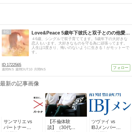
6
Love&Peace 5歳年下彼氏と双子とのの他愛ない日々
４6歳、シングルで双子育ててます。5歳年下の大好きな
恋人もいます。大好きなものを守る為に頑張ってます。
人生は1度きり、悔いのないように生きる！がモットーで
す。
1722565
週間IN:
5
週間OUT:
10
月間IN:
5
最新の記事画像
サンマリエ vs
【不倫体験
ツヴァイ vs
パートナーエ
談】（30代女
IBJメンバーズ