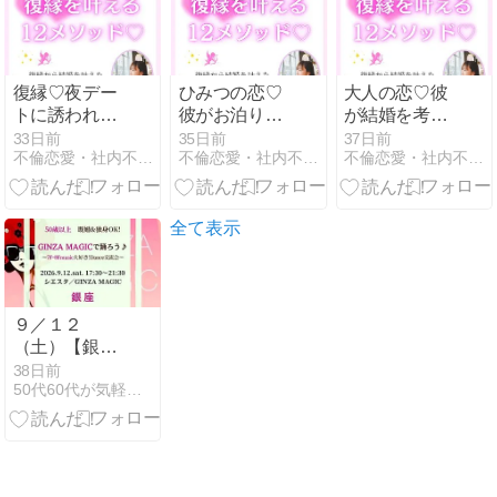
復縁♡夜デー
ひみつの恋♡
大人の恋♡彼
トに誘われる
彼がお泊りデ
が結婚を考え
方法♪花田りな
ートを企画し
てくれるよう
33日前
35日前
37日前
不倫恋愛・社内不倫・W不倫の彼から愛されるオラクルカード
不倫恋愛・社内不倫・W不倫の彼から愛されるオラクルカード
不倫恋愛・社内不倫・W不倫の彼から愛されるオラクルカード
てくれる方法♪
になる方法♪花
花田りな
田りな
全て表示
９／１２
（土）【銀
座】５０歳以
38日前
50代60代が気軽に集える大人の社交場シニアサークルアイビー
上・既婚＆独
身OK!
《GINZA
MAGICで踊ろ
う♪》70'ｰ