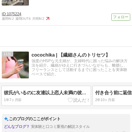
1075224
週間IN:
2
週間OUT:
6
月間IN:
2
11
cocochika | 【繊細さんのトリセツ】
強度のHSPな元主婦が、主婦時代に困った悩みの解決方
法を紹介。繊細がゆえに行きづらいながらも、離婚し、
フリーランスとして活動するまでに困ったことを実体験
ベースで紹介。
彼氏がいるのに友達以上恋人未満の彼から告白された｜どうすべき？【恋愛相談室*MOMO】
1年7ヶ月前
2年10ヶ月前
このブログのここがポイント
実体験と口コミ重視の解説スタイル