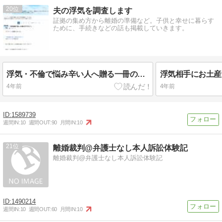
20
夫の浮気を調査します
証拠の集め方から離婚の準備など。子供と幸せに暮らす
ために、手続きなどの話も掲載していきます。
浮気・不倫で悩み辛い人へ贈る一冊の本。無料で試し読みできます！
浮気相手にお土産
4年前
4年前
1589739
週間IN:
10
週間OUT:
90
月間IN:
10
21
離婚裁判@弁護士なし本人訴訟体験記
離婚裁判@弁護士なし本人訴訟体験記
1490214
週間IN:
10
週間OUT:
60
月間IN:
10