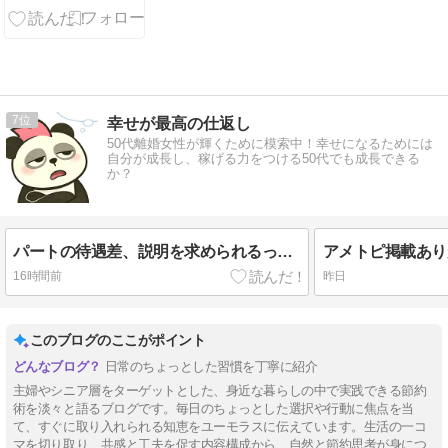
る確率の真実
を解説！
7
幸せが最高の仕返し
50代離婚女性が輝くために模索中！幸せになるためには
自分が成長し、稼げる力をつける50代でも成長できる
か？
パートの待遇差、説明を求められるって…結局“論破力”が必要？（笑）
16時間前
昨日
このブログのここがポイント
日常のちょっとした習慣を丁寧に紹介
主婦やシニア層をターゲットとした、身近な暮らしの中で実践できる節約
術を淡々と語るブログです。毎日のちょっとした選択や行動に焦点を当
て、すぐに取り入れられる知恵をユーモラスに伝えています。生活の一コ
マを切り取り、共感と工夫を促す内容構成から、自然と節約思考が身につ