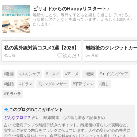
13
ピリオドからのHappyリスタート♪
離婚のことや、毎日を子どもと楽しく過ごしていけるよ
うな癒しのことなどを綴っています。よろしくお願いい
たします♪
私の紫外線対策コスメ3選【2026】
45日前
6ヶ月前
#漫画
#スキンケア
#コスメ
#アニメ
#健康
#エイジングケア
#離婚
#ドラマ
#シングルマザー
#子育てママ
#癒し
#モラハラ
このブログのここがポイント
占い、離婚関連、心の落ち着きの記事多め
占いで運気アップや離婚手続きのポイント、離婚後の暮らしの実態など、
実生活に役立つ内容をフランクに伝えています。人生の変化や心の整理に
役立つ情報を提供しつつ、自己理解や心のリフレッシュも促しています。