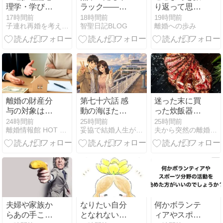
理学・学びの
ラック――サ
り返って思う
ロードマッ
カイ引越セン
こと③
17時間前
18時間前
19時間前
子連れ再婚を考えたときに読むブログ
智聖日記BLOG
離婚への歩み
プ」をレクチ
ターの災害支
ャー
援から考える
「企業の存在
意義」
離婚の財産分
第七十六話 感
迷った末に買
与の対象はど
動の海ほた
った炊飯器で
こまで？何が
る……その裏
料理をしてみ
24時間前
25時間前
25時間前
離婚情報館 HOT NAVI
妥協で結婚人生が地獄になったので本気で婚を目指します
夫から突然の離婚したい宣言！
対象として分
で進行してい
た結果
けられるのか
たすれ違い
徹底解説！
夫婦や家族か
なりたい自分
何かボランテ
らあの手この
となれない自
ィアやスポー