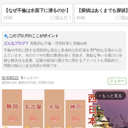
【なぜ不倫は水面下に潜るのか】
【探偵はあくまでも探偵
2日前
9日前
このブログのここがポイント
実践的な不倫・浮気対策と見極め術
不倫や浮気に関する現実的な視点と具体的な対応策を専門的な立場から伝
えています。夫のウソや行動の裏側を鋭く見抜き、無駄な争いを避けた冷
静な解決法を提案。証拠や探偵の選び方に関するアドバイスも実践的で、
問題の核心に迫る内容が特長です。
838122
5
週間IN:
510
週間OUT:
830
月間IN:
2250
もっと見る
arrow_forward_ios