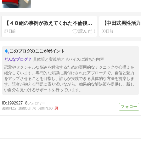
【４８組の事例が教えてくれた不倫後の再構築】やり直せる夫婦の特徴
27日前
33日前
このブログのここがポイント
具体策と実践的アドバイスに満ちた内容
恋愛やセクシャルな悩みを解決するための実用的なテクニックや心構えを
紹介しています。専門的な知識に裏付けされたアプローチで、自信と魅力
をアップさせることを目指し、誰もが実践できる具体的な方法を提案しま
す。読者が抱える問題に寄り添いながら、効果的な解決策を提供し、新し
い自分を見つけるサポートを行っています。
1992927
8
週間IN:
12
週間OUT:
40
月間IN:
60