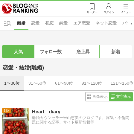
リーダー
ログイン
メニュー
離婚
恋愛
初恋
純愛
エア恋愛
ネット恋愛
バツ
人気
フォロー数
急上昇
新着
恋愛・結婚(離婚)
1〜30位
31〜60位
61〜90位
91〜120位
121〜150位
画像表示
文字表示
1
Heart diary
離婚カウンセラー米山恵美のブログです。浮気・不倫問
題に関する記事、サイト更新情報等