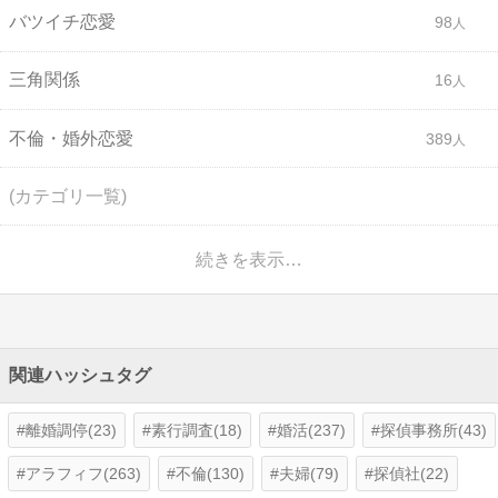
バツイチ恋愛
98
三角関係
16
不倫・婚外恋愛
389
(カテゴリ一覧)
続きを表示…
関連ハッシュタグ
離婚調停(23)
素行調査(18)
婚活(237)
探偵事務所(43)
アラフィフ(263)
不倫(130)
夫婦(79)
探偵社(22)