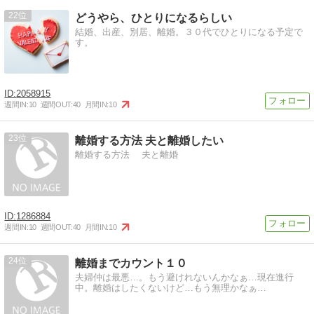
22
どうやら、ひとりになるらしい
結婚、出産、別居、離婚。３０代でひとりになる予定で
す。
2058915
週間IN:
10
週間OUT:
40
月間IN:
10
23
離婚する方法 夫と離婚したい
離婚する方法 夫と離婚
1286884
週間IN:
10
週間OUT:
40
月間IN:
10
24
離婚までカウント１０
夫婦仲は最悪…。もう避けれないんかなぁ…現在進行
中。離婚はしたくないけど…もう無理かなぁ…