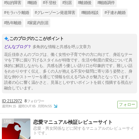
#知的障害
#離婚
#不登校
#別居
#離婚後
#離婚調停
#モラハラ離婚
#グレーゾーン発達障害
#離婚相談
#子連れ離婚
#熟年離婚
#家庭内別居
このブログのここがポイント
多角的な情報と共感を呼ぶ文章力
花丘佳奈さんのブログは、働く女性や子育て中の方に向けて、身近なテー
マを丁寧に掘り下げるスタイルが特徴です。生活や制度の変化について具
体的に解説しながらも、共感を誘う優しい語り口が印象的です。難しい話
をわかりやすく伝え、多くの人が抱える不安や疑問に寄り添う姿勢と、身
近な例やストーリーを通じて情報を伝える巧みさが魅力となっています。
読者の心に響く温かさと、見落としやすいポイントを鋭く指摘する視点が
融合しています。
2112972
8
週間IN:
15
週間OUT:
65
月間IN:
55
16
恋愛マニュアル検証レビューサイト
恋愛・男女関係などに関するマニュアルのレビューサイ
トです。