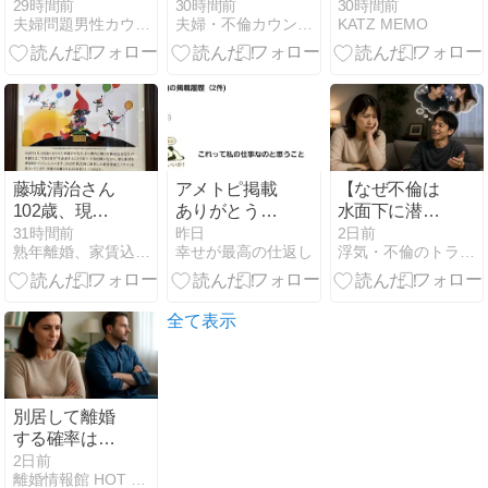
手でフェード
分
ツ分野の活動
29時間前
30時間前
30時間前
夫婦問題男性カウンセラーブログ
夫婦・不倫カウンセリング〜明日へ架ける橋
KATZ MEMO
アウトを企て
を始めた方が
る不倫夫の愚
いいのでしょ
行 【ユーチュ
うか？
ーブ動画】
藤城清治さん
アメトピ掲載
【なぜ不倫は
102歳、現
ありがとうご
水面下に潜る
役、日本橋丸
ざいます～こ
のか】
31時間前
昨日
2日前
熟年離婚、家賃込みで１０万円生活
幸せが最高の仕返し
浮気・不倫のトラブル！解決します！
善で記念展
れって私の仕
事なの？
全て表示
別居して離婚
する確率はど
のくらい？別
2日前
離婚情報館 HOT NAVI
居から離婚す