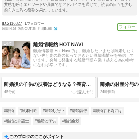
共感を呼ぶエピソードや具体的なアドバイスを通じて、読者の日々を少し
前向きに彩る役割を果たしています。
2116827
1
週間IN:
16
週間OUT:
36
月間IN:
98
14
離婚情報館 HOT NAVI
離婚情報館 Hot Naviでは、離婚したいまたは離婚したく
ない夫と妻の為の知っておきたい豆知識情報を発信して
います。突然に発生する離婚問題を乗り越える為の参考
になれば幸いです。
離婚後の子供の扶養はどうなる？養育費や健康保険や税金控除の仕組みとは？
45分前
24時間前
#離婚
#離婚回避
#離婚したい
#離婚調停
#離婚する為には
#離婚と弁護士
#離婚と子供
#離婚全般
このブログのここがポイント