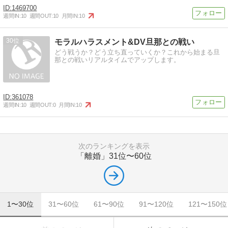
1469700
週間IN:
10
週間OUT:
10
月間IN:
10
30
モラルハラスメント&DV旦那との戦い
どう戦うか？どう立ち直っていくか？これから始まる旦
那との戦いリアルタイムでアップします。
361078
週間IN:
10
週間OUT:
0
月間IN:
10
次のランキングを表示
「離婚」
31位〜60位
1〜30位
31〜60位
61〜90位
91〜120位
121〜150位