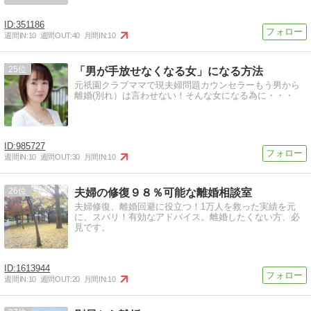
351186
週間IN:
10
週間OUT:
40
月間IN:
10
25
「男が手放せなくなる女」になる方法
元祇園クラブママで現夫婦問題カウンセラーもう男から
離婚(別れ）は言わせない！そんな女になる為に・・・
985727
週間IN:
10
週間OUT:
30
月間IN:
10
26
夫婦の修復９８％可能な離婚相談室
夫婦修復、離婚回避に役立つ！1万人を救った実績を元
に、スバリ！有効なアドバイス。離婚したくない方、必
見です。
1613944
週間IN:
10
週間OUT:
20
月間IN:
10