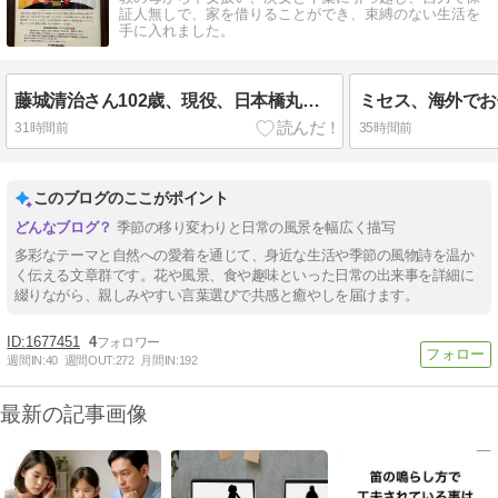
証人無しで、家を借りることができ、束縛のない生活を
手に入れました。
藤城清治さん102歳、現役、日本橋丸善で記念展
31時間前
35時間前
このブログのここがポイント
季節の移り変わりと日常の風景を幅広く描写
多彩なテーマと自然への愛着を通じて、身近な生活や季節の風物詩を温か
く伝える文章群です。花や風景、食や趣味といった日常の出来事を詳細に
綴りながら、親しみやすい言葉選びで共感と癒やしを届けます。
1677451
4
週間IN:
40
週間OUT:
272
月間IN:
192
最新の記事画像