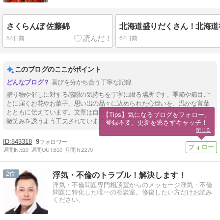
さくらんぼ 佐藤錦
54日前
64日前
このブログのここがポイント
喜びを分かち合う丁寧な記録
贈り物や催しに対する感謝の気持ちを丁寧に綴る場所です。季節や節目ご
とに届くお花やお菓子、思い出の品々に込められた心遣いを、温かな言葉
とともに伝えています。文章は自然な流れと明るさを持ち、読者の共感と
【Tips】気になるブログをフォロー。

微笑みを誘うよう工夫されています。
登録不要。更新を逃さずキャッチ！
閉じる
843318
9
週間IN:
510
週間OUT:
810
月間IN:
2270
2
浮気・不倫のトラブル！解決します！
浮気・不倫問題専門相談室からのメッセージ浮気・不倫
問題に特化した唯一の相談室。修復したい方だけお読み
ください。