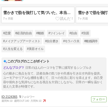
しませんか？
雪かきで肋を強打して気づいた、本当の「強さ」の話
7ヶ月前
7ヶ月前
#恋愛
#経済的自由
#離婚
#ツインレイ
#自由
#別居
#メイクアップアーティスト
#自分磨き
#モラハラ夫
#離婚調停
#人生を変える
#美容オイル
このブログのここがポイント
日常のほんの一コマを丁寧に描写するシンプルさ
心の動きに焦点を当て、読者自身の気づきや共感を引き出す内容を提供。
ユーモアやリアルな感情を通じて、日々の生活に彩りを添えます。自己受
容や前向きな気持ちになれる視点を大切にしながら、日常の一瞬を温かく
捉えた文章が特徴です。
2124365
5
週間IN:
10
週間OUT:
140
月間IN:
10