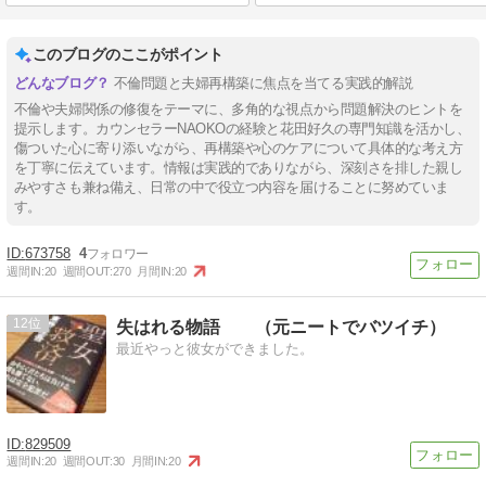
このブログのここがポイント
不倫問題と夫婦再構築に焦点を当てる実践的解説
不倫や夫婦関係の修復をテーマに、多角的な視点から問題解決のヒントを
提示します。カウンセラーNAOKOの経験と花田好久の専門知識を活かし、
傷ついた心に寄り添いながら、再構築や心のケアについて具体的な考え方
を丁寧に伝えています。情報は実践的でありながら、深刻さを排した親し
みやすさも兼ね備え、日常の中で役立つ内容を届けることに努めていま
す。
673758
4
週間IN:
20
週間OUT:
270
月間IN:
20
12
失はれる物語 （元ニートでバツイチ）
最近やっと彼女ができました。
829509
週間IN:
20
週間OUT:
30
月間IN:
20