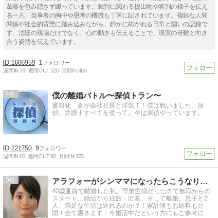
葛藤を包み隠さず綴っています。裁判に関わる提出物や審判の様子を伝え
る一方、当事者の胸中や思考の機微も丁寧に記されています。複雑な人間
関係や社会的背景に踏み込みながら、静かに紡がれる日常と闘いの記録で
す。法廷の現場だけでなく、心の動きも伝えることで、現実の苦難と向き
合う姿勢を伝えています。
1606959
1
週間IN:
70
週間OUT:
320
月間IN:
480
4
僕の離婚バトル〜探偵トラン〜
書籍化 妻が会社社長と浮気！！僕は戦いました。探
偵、弁護士すべてを使って。今は探偵やっています。
221750
9
週間IN:
60
週間OUT:
90
月間IN:
370
5
アラフォーがシンママになったらこうなりました
40歳直前で離婚した私。専業主婦だったので無職からの
スタート…婚活から妊娠・出産、そして離婚。息子と2
人、満足な生活は送れるのか？！家計簿もお給料も公
開！全て書きます！今婚活中だという方にもご参考にな