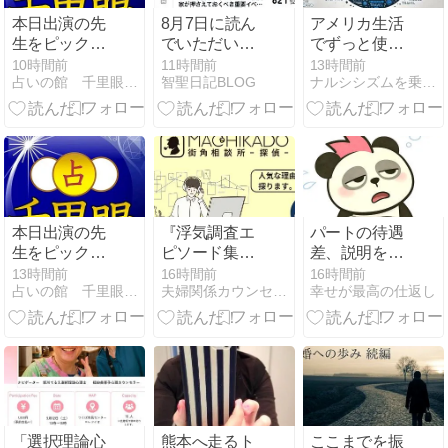
査探偵川崎蒲
本日出演の先
8月7日に読ん
アメリカ生活
田
生をピックア
でいただいた
でずっと使っ
ップ【天元 天
記事
ているChase
10時間前
11時間前
13時間前
占いの館 千里眼 大分駅前店
智聖日記BLOG
ナルシシズムを乗り越えよう
音(てんげんあ
Freedomクレ
まね)先生】
ジットカード
✨✨
｜正直おすす
めできます
本日出演の先
『浮気調査エ
パートの待遇
生をピックア
ピソード集』
差、説明を求
ップ【天元 天
掲載のお知ら
められるっ
13時間前
16時間前
16時間前
占いの館 千里眼 大分駅前店
夫婦関係カウンセリング すまいる Blog
幸せが最高の仕返し
音(てんげんあ
せ
て…結局“論破
まね)先生】
力”が必要？
✨✨
（笑）
「選択理論心
熊本へ走るト
ここまでを振