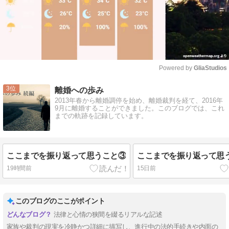
Powered by 
GliaStudios
Mute
3
離婚への歩み
2013年春から離婚調停を始め、離婚裁判を経て、2016年
9月に離婚することができました。このブログでは、これ
までの軌跡を記録しています。
ここまでを振り返って思うこと③
ここまでを振り返って思
19時間前
15日前
このブログのここがポイント
法律と心情の狭間を綴るリアルな記述
家族や裁判の現実を冷静かつ詳細に描写し、進行中の法的手続きや内面の