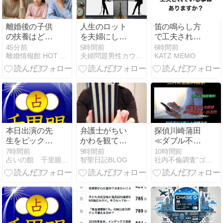
離婚後の子供
人生のロット
笛の鳴らし方
の扶養はどう
を夫婦にして
で工夫されて
なる？養育費
いないか、最
いる事はあり
45分前
5時間前
6時間前
離婚情報館 HOT NAVI
夫婦問題男性カウンセラーブログ
KATZ MEMO
や健康保険や
小ロットは自
ますか？
税金控除の仕
分自身でしか
組みとは？
ない 【ユーチ
ューブ動画】
本日出演の先
弁護士がちい
探偵川崎蒲田
生をピックア
かわを観て考
≪ダブル不倫
ップ【天元 天
えた『罪を暴
調査≫離婚慰
7時間前
9時間前
10時間前
占いの館 千里眼 大分駅前店
智聖日記BLOG
社内不倫調査”ゴリラ探偵事務所(証拠集め)離婚慰謝料東京横浜
音(てんげんあ
くこと』と
謝料・不貞行
まね)先生】
『正義』
為証拠集めゴ
✨✨
リラ探偵事務
所・有責配偶
者一方的離婚
別居2026年8
月3月不倫調