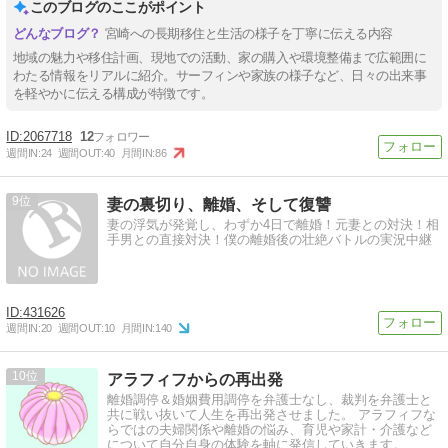
このブログのここがポイント
宮崎への長期移住と生活の様子を丁寧に伝える内容
地域の魅力や移住計画、現地での活動、家の購入や環境整備まで広範囲に
わたる情報をリアルに紹介。サーフィンや家族の様子など、日々の出来事
を軽やかに伝える構成が特徴です。
2067718
12
週間IN:
24
週間OUT:
40
月間IN:
86
9
妻の裏切り、離婚、そして復讐
妻の浮気が発覚し、わずか4日で離婚！元妻との対決！相
手男との直接対決！僕の離婚後の壮絶バトルの実況中継
431626
週間IN:
20
週間OUT:
10
月間IN:
140
10
アラフィフからの再出発
離婚調停＆婚姻費用調停を弁護士なし、裁判を弁護士と
共に戦い抜いて人生を再出発させました。 アラフィフな
らではの夫婦関係や離婚の悩み、育児や家計・介護など
について自分自身の体験を軸に発信していきます。