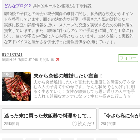
具体的ルールと相談法を丁寧解説
離婚後の子供との面会や親子関係の維持に関し、多角的な視点からポイン
トを整理しています。面会の決め方や頻度、拒否された際の対処法など、
実務に役立つ詳細情報を扱い、スムーズな交流を実現するための具体策を
提案しています。また、離婚に伴う心のケアや手続きに関しても丁寧に解
説し、迷いや不安を軽減できる内容となっています。全体を通して実践的
なアドバイスと温かさを併せ持った情報提供を心掛けています。
2139741
週間IN:
16
週間OUT:
248
月間IN:
16
15
夫から突然の離婚したい宣言！
夫から突然離婚したいと言われた重度知的障害の子を含
む３人の子育て中の母です。そんな状況でもめげずに明
るく生きていく！女性が離婚しても思い通りの人生を手
に入れて綺麗なオンナになって幸せを掴みに行こう☆
迷った末に買った炊飯器で料理をしてみた結果
25時間前
28時間前