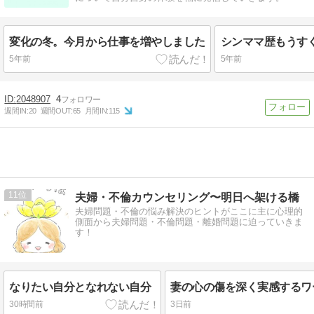
変化の冬。今月から仕事を増やしました
5年前
5年前
2048907
4
週間IN:
20
週間OUT:
65
月間IN:
115
11
夫婦・不倫カウンセリング〜明日へ架ける橋
夫婦問題・不倫の悩み解決のヒントがここに主に心理的
側面から夫婦問題・不倫問題・離婚問題に迫っていきま
す！
なりたい自分となれない自分
30時間前
3日前