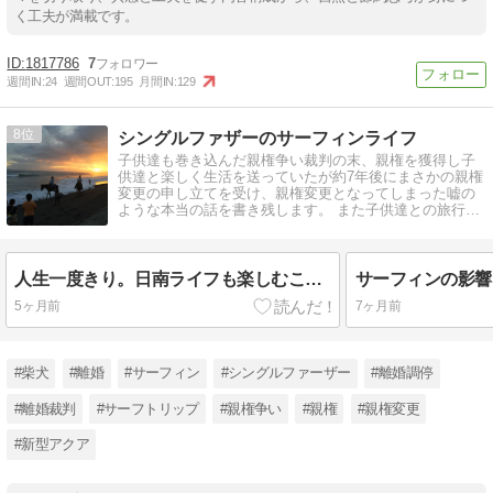
く工夫が満載です。
1817786
7
週間IN:
24
週間OUT:
195
月間IN:
129
8
シングルファザーのサーフィンライフ
子供達も巻き込んだ親権争い裁判の末、親権を獲得し子
供達と楽しく生活を送っていたが約7年後にまさかの親権
変更の申し立てを受け、親権変更となってしまった嘘の
ような本当の話を書き残します。 また子供達との旅行・
サーフトリップの話と、柴犬の話も。
人生一度きり。日南ライフも楽しむことにしました！
5ヶ月前
7ヶ月前
#柴犬
#離婚
#サーフィン
#シングルファーザー
#離婚調停
#離婚裁判
#サーフトリップ
#親権争い
#親権
#親権変更
#新型アクア