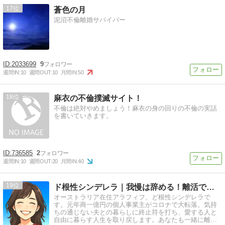
17
蒼色の月
泥沼不倫離婚サバイバー
2033699
9
週間IN:
10
週間OUT:
10
月間IN:
50
18
麻衣の不倫撲滅サイト！
不倫は絶対やめましょう！麻衣の身の回りの不倫の実話
を書いていきます。
736585
2
週間IN:
10
週間OUT:
20
月間IN:
40
19
ド根性シンデレラ｜我慢は辞める！離活で愛と自由を手に入れよう
オーストラリア在住アラフィフ、ど根性シンデレラで
す。元年商一億円の個人事業主がコロナで大転落。気持
ちの通じない夫との暮らしに終止符を打ち、愛する人と
自由に暮らす人生を取り戻します。あなたも一緒に離活