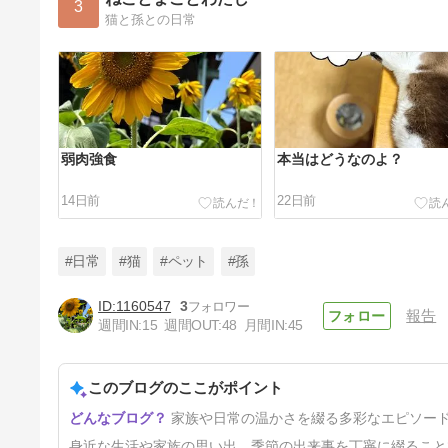
3
猫と孫との日常
弱肉強食
本当はどうなのよ？
14日前
22日前
#日常
#猫
#ペット
#孫
1160547
3
報告
週間IN:
15
週間OUT:
48
月間IN:
45
最近のまーくん
このブログのここがポイント
30日前
家族や日常の温かさを綴る多彩なエピソー
身近な生活や家族の思い出、季節の出来事を丁寧に綴ること