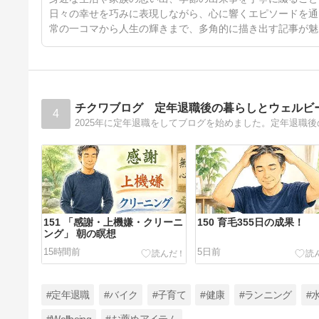
日々の幸せを巧みに表現しながら、心に響くエピソードを通
常の一コマから人生の輝きまで、多角的に描き出す記事が魅
チクワブログ 定年退職後の暮らしとウェルビ
4
151 「感謝・上機嫌・クリーニ
150 育毛355日の成果！
ング」 朝の瞑想
15時間前
5日前
#定年退職
#バイク
#子育て
#健康
#ランニング
#