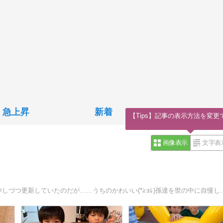
急上昇
新着
【Tips】記事の表示方法を変更
画像表示
文字表
じじ(40台後半)が孫の成長記録を身内向けにブログ作成、少しづつ更新してい