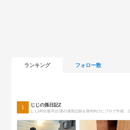
ランキング
フォロー数
じじの孫日記Z
1