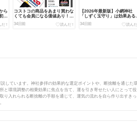
から
コストコの商品をあまり買わな
【2026年最新版】小網神社
初に
くても会員になる価値あり！ガ
「しずく玉守り」は効果ある
版】
ソリンだけでも年会費以上にお
授与時間・入手方法・ゲッタ
34日前
34日前
得？【明和店149円】
ズ飯田も参拝する最強金運神
に解説しています。神社参拝の効果的な選定ポイントや、断捨離を通じた
所と環境調整の相乗効果に焦点を当て、運を引き寄せたい人にとって役
取り入れられる断捨離の手順を通じて、運気の流れを自ら作り出すきっ
。