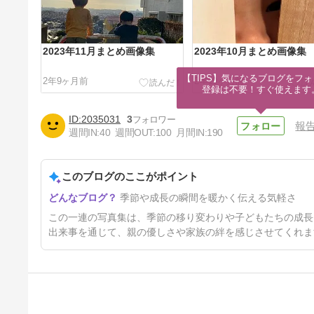
2023年11月まとめ画像集
2023年10月まとめ画像集
【TIPS】気になるブログをフォ
2年9ヶ月前
2年10ヶ月前
登録は不要！すぐ使えます
2035031
3
報
週間IN:
40
週間OUT:
100
月間IN:
190
このブログのここがポイント
2023年07月まとめ画像集
季節や成長の瞬間を暖かく伝える気軽さ
3年前
この一連の写真集は、季節の移り変わりや子どもたちの成長
出来事を通じて、親の優しさや家族の絆を感じさせてくれま