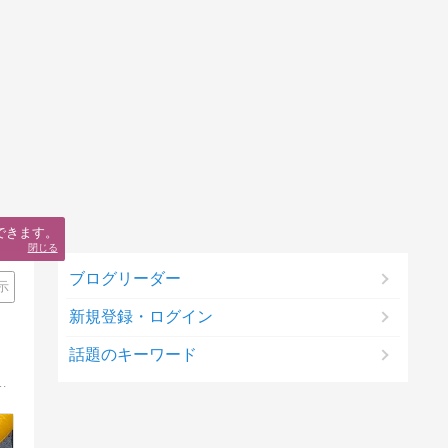
できます。
閉じる
ブログリーダー
示
新規登録・ログイン
話題のキーワード
たのだが……うちのかわいい(*≧з≦)孫達を世の中に自慢したい欲求が爆発、癒しを求めて少し覗いて下さい。