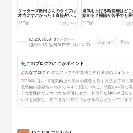
ゲッターズ飯田さんのライブは
運気を上げる断捨離はどこ
本当にすごかった！直接占い・
始める？掃除が苦手でも最
2027年版発売情報・また行き
やるべき場所5選【2026年
13日前
32日前
たくなった理由
2067539
3
報告
週間IN:
15
週間OUT:
95
月間IN:
50
このブログのここがポイント
【2026年版】断捨離は開運の
運気アップの実践法と神社選びのポイント
最短ルート｜ゲッターズ飯田が
教える運気アップ術と玄関掃除
38日前
2026年において運気向上や流れの変化を促す方法を丁寧
×五星三心占いの実践法
境整備の重要性をわかりやすく紹介。特に、開運の神聖な場
立つ実践的なノウハウを提供します。具体的な神社や日常で
かけを提案し、前向きな行動につながる内容となっています
ねことまごとわたし