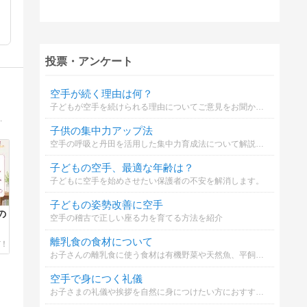
投票・アンケート
空手が続く理由は何？
子どもが空手を続けられる理由についてご意見をお聞かせください。
の学びまで、ウェルビーイングな生き方のヒントをつづります。
子供の集中力アップ法
空手の呼吸と丹田を活用した集中力育成法について解説します。
子どもの空手、最適な年齢は？
子どもに空手を始めさせたい保護者の不安を解消します。
子どもの姿勢改善に空手
の
空手の稽古で正しい座る力を育てる方法を紹介
離乳食の食材について
お子さんの離乳食に使う食材は有機野菜や天然魚、平飼い卵などこだわっていますか？※私はこだわって選んでいるのですがなんせお高い、、、家計を圧迫しています(´;ω;｀)
空手で身につく礼儀
お子さまの礼儀や挨拶を自然に身につけたい方におすすめ。