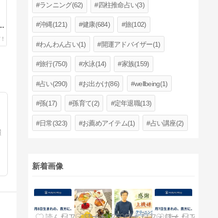
ランニング(62)
四柱推命占い(3)
沖縄(121)
健康(684)
旅(102)
？
ー
社
わんわん占い(1)
開運アドバイザー(1)
旅行(750)
水泳(14)
家族(159)
占い(290)
お出かけ(86)
wellbeing(1)
孫(17)
孫育て(2)
定年退職(13)
日常(323)
お薦めアイテム(1)
占い講座(2)
環
新着画像