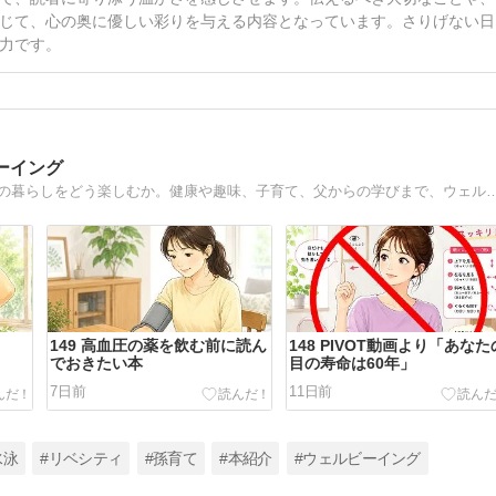
じて、心の奥に優しい彩りを与える内容となっています。さりげない日
力です。
ーイング
2025年に定年退職をしてブログを始めました。定年退職後の暮らしをどう楽しむか。健康や趣味、子育て、父から
149 高血圧の薬を飲む前に読ん
148 PIVOT動画より「あなた
でおきたい本
目の寿命は60年」
7日前
11日前
水泳
#リベシティ
#孫育て
#本紹介
#ウェルビーイング