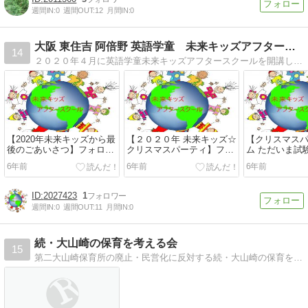
週間IN:
0
週間OUT:
12
月間IN:
0
大阪 東住吉 阿倍野 英語学童 未来キッズアフタースクール
14
２０２０年４月に英語学童未来キッズアフタースクールを開講します。その準備として、プレオープンの様子や日々のレッスンの出来事について綴っています。
【2020年未来キッズから最
【２０２０年 未来キッズ☆
【クリスマス
後のごあいさつ】フォロー
クリスマスパーティ】フォ
ム ただいま試
してね@miraikids.en...
ローしてね@miraikids.e...
ォローしてね@mira
6年前
6年前
6年前
2027423
1
週間IN:
0
週間OUT:
11
月間IN:
0
続・大山崎の保育を考える会
15
第二大山崎保育所の廃止・民営化に反対する続・大山崎の保育を考える会の取り組みについてご紹介します。