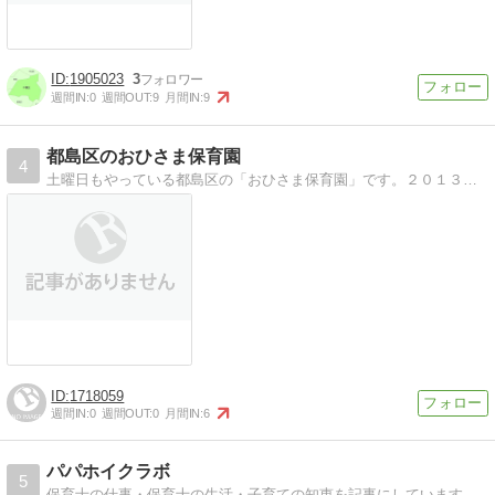
1905023
3
週間IN:
0
週間OUT:
9
月間IN:
9
都島区のおひさま保育園
4
土曜日もやっている都島区の「おひさま保育園」です。２０１３年に開園したばかりの新しい保育園です！学童保育もやってます。
1718059
週間IN:
0
週間OUT:
0
月間IN:
6
パパホイクラボ
5
保育士の仕事・保育士の生活・子育ての知恵を記事にしています。保育士の仕事や生活・子育てパパ・共働きの生活を豊かにするブログです。