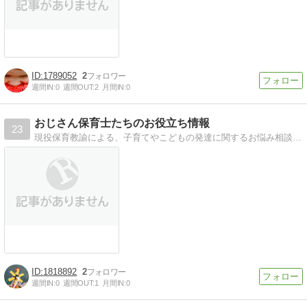
1789052
2
週間IN:
0
週間OUT:
2
月間IN:
0
おじさん保育士たちのお役立ち情報
23
現役保育教諭による、子育てやこどもの発達に関するお悩み相談や、ブログを日々更新中。 また、成長に応じた保育教材(玩具）の紹介をいたします。
1818892
2
週間IN:
0
週間OUT:
1
月間IN:
0