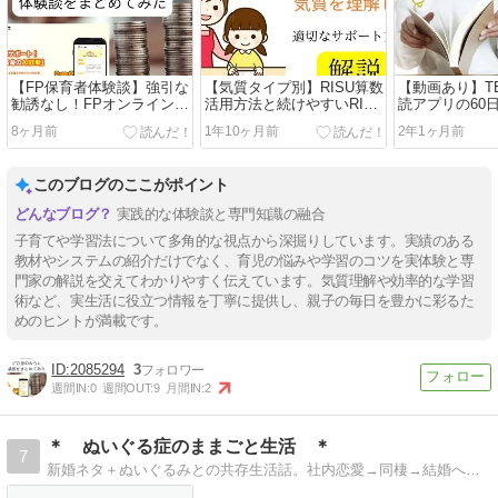
【FP保育者体験談】強引な
【気質タイプ別】RISU算数
【動画あり】TE
勧誘なし！FPオンライン相
活用方法と続けやすいRISU
読アプリの60
談「お金のみらいマップ」
独自のシステムを解説
ー(小2)と速
8ヶ月前
1年10ヶ月前
2年1ヶ月前
のメリット・デメリット
保育士が解説
このブログのここがポイント
実践的な体験談と専門知識の融合
子育てや学習法について多角的な視点から深掘りしています。実績のある
教材やシステムの紹介だけでなく、育児の悩みや学習のコツを実体験と専
門家の解説を交えてわかりやすく伝えています。気質理解や効率的な学習
術など、実生活に役立つ情報を丁寧に提供し、親子の毎日を豊かに彩るた
めのヒントが満載です。
2085294
3
週間IN:
0
週間OUT:
9
月間IN:
2
＊ ぬいぐる症のままごと生活 ＊
7
新婚ネタ＋ぬいぐるみとの共存生活話。社内恋愛→同棲→結婚へ！ ぬいぐるみも家族同然扱い。学童勤務ネタはホント時々。