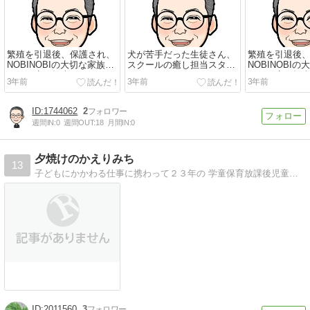
繁殖を引退後、保護され、
犬が苦手だった生徒さん、
繁殖を引退後
NOBINOBIの大切な家族と
スクールの癒し担当スタッ
NOBINOBI
なった癒し担当スタッフ、
フこはると日々ふれあうう
なった癒し担
3年前
3年前
3年前
柴犬“...
ちに「こはる...
柴犬“...
1744062
2
週間IN:
0
週間OUT:
18
月間IN:
0
夕焼けのかえりみち
13
子どもにかかわる仕事に携わって２３年の 学童保育放課後児童支援員。 学童クラブの子どもたちとの 温かく、たくましい日々を描きます。
2011560
3