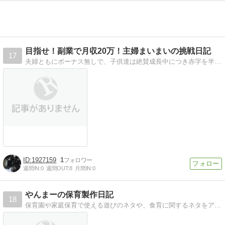
目指せ！副業で月収20万！主婦まいまいの挑戦日記
17
夫婦ともにボーナス無しで、子供達は絶賛成長中につき赤字を半年以内に改善と一年以内に副業だけで20万超えを目指していく日々の奮闘日記です。
1927159
1
週間IN:
0
週間OUT:
8
月間IN:
0
やんまーの保育製作日記
18
保育園や家庭保育で使える遊びのネタや、食育に関するネタをアップしています。現在妊娠中。妊娠の記録や今後は子育て体験についても載せています。