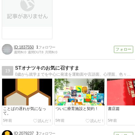
1837550
1
週間IN:
0
週間OUT:
8
月間IN:
0
STオナツキのお気に召すすま
19
0歳から就学までを中心に発達を運動面や言語面、心理面、色々な角度からまとめてみたいと思います！ 教科書的に小難しくでは無く、より生活に近い、あるあるー！な感覚を大切にがモットー。
ことばの遅れが気になっ
ついに療育施設と契約！
書店篇
て。
5年前
5年前
5年前
2079237
3