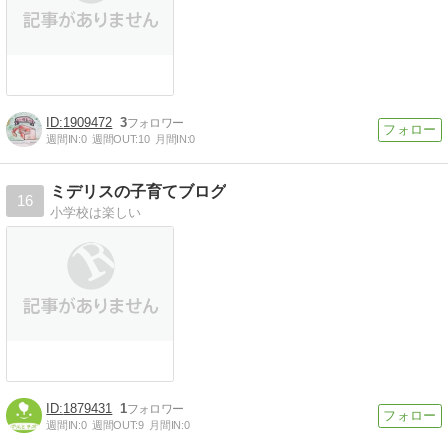
1909472
3
週間IN:
0
週間OUT:
10
月間IN:
0
ミデリスの子育てブログ
16
小学校は楽しい
1879431
1
週間IN:
0
週間OUT:
9
月間IN:
0