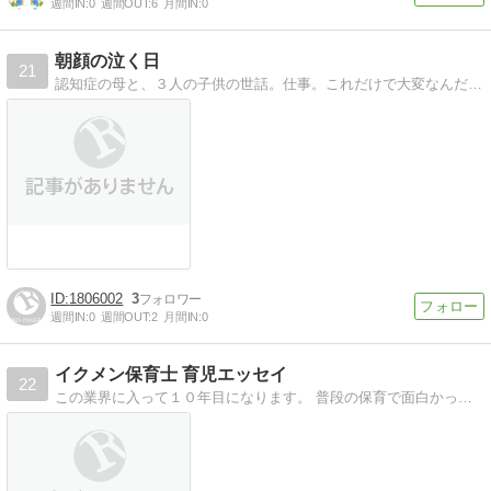
週間IN:
0
週間OUT:
6
月間IN:
0
朝顔の泣く日
21
認知症の母と、３人の子供の世話。仕事。これだけで大変なんだよー。そこに、田舎の相続問題。知ってたー？相続するものが無い方がもめるんだよー。
1806002
3
週間IN:
0
週間OUT:
2
月間IN:
0
イクメン保育士 育児エッセイ
22
この業界に入って１０年目になります。 普段の保育で面白かったこと、体験談、ちょっと問題のある子への対応、そして全く関係ない私のプレイベートなんて書いていこうか…