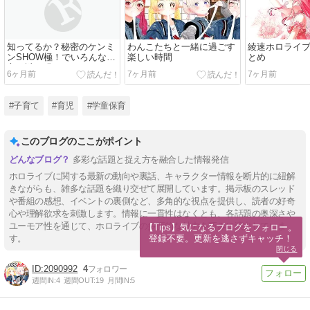
知ってるか？秘密のケンミ
わんこたちと一緒に過ごす
綾速ホロライ
ンSHOW極！でいろんな地
楽しい時間
とめ
方の謎が明らかにｗｗｗ
6ヶ月前
7ヶ月前
7ヶ月前
#子育て
#育児
#学童保育
このブログのここがポイント
多彩な話題と捉え方を融合した情報発信
ホロライブに関する最新の動向や裏話、キャラクター情報を断片的に紐解
きながらも、雑多な話題を織り交ぜて展開しています。掲示板のスレッド
や番組の感想、イベントの裏側など、多角的な視点を提供し、読者の好奇
心や理解欲求を刺激します。情報に一貫性はなくとも、各話題の奥深さや
ユーモア性を通じて、ホロライブの多面的な魅力を巧みに演出していま
【Tips】気になるブログをフォロー。

登録不要。更新を逃さずキャッチ！
す。
閉じる
2090992
4
週間IN:
4
週間OUT:
19
月間IN:
5