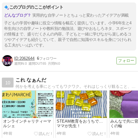
このブログのここがポイント
実用的な自学ノートとちょっと変わったアイデアが満載
子どもの学習や趣味に役立つ情報を幅広く提供しています。小学6年生と4
年生向けの自学ノートや教科別の勉強法、遊びやおもしろネタ、スポーツ
の情報まで、盛りだくさんの内容。子どもと一緒に学びながら楽しめるコ
ツやアイデアも紹介していて、親子で自然に知識やスキルを身につけられ
る工夫がいっぱいです。
2062644
6
週間IN:
0
週間OUT:
65
月間IN:
0
これ なぁんだ
10
何かを考える事にとってもワクワク。それはじっくり観ること、不思議がることから。放課後の小学生達と遊ぶ中で見つけた日々の出来事。
オンラインチャリティーマ
STEAM教育をおうちで…
みんなで共に
ルシェ
ママが先生！
くの輪
4年前
4年前
4年前