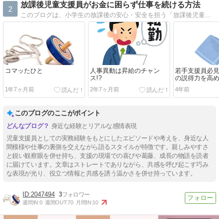
放課後児童支援員がお金に困らず仕事を続ける方法
2
このブログは、小学生の放課後の安心・安全を担う「放課後児童支援員」がその処遇の悪さから放課後児童支援員を諦めるより他ない状況から抜け出す方法や考え方を伝えるものです。
コマッたひと
人事異動は昇給のチャン
若手支援員必見
ス!?
の説得力を高
は!?
1年7ヶ月前
2年7ヶ月前
4年前
このブログのここがポイント
身近な経験とリアルな感情表現
児童支援員としての実務経験をもとにしたエピソードや考えを、身近な人
間模様や仕事の裏側を交えながら語るスタイルが特徴です。親しみやすさ
と鋭い観察眼を併せ持ち、支援の現場での喜びや葛藤、成長の物語を読者
に届けています。文章はストレートでありながら、共感を呼び起こす巧み
な表現が光り、役立つ情報と共感を誘う温かさを併せ持っています。
2047494
3
週間IN:
0
週間OUT:
70
月間IN:
10