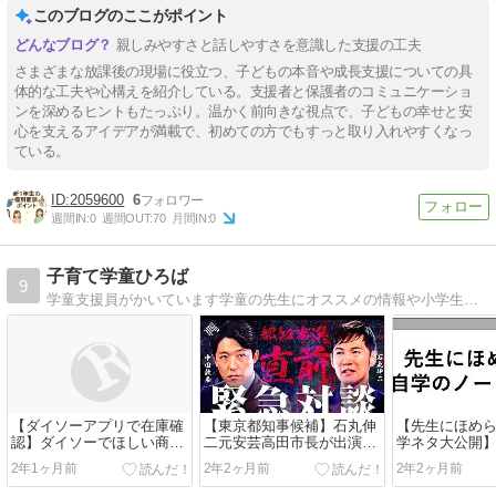
え一覧】
このブログのここがポイント
親しみやすさと話しやすさを意識した支援の工夫
さまざまな放課後の現場に役立つ、子どもの本音や成長支援についての具
体的な工夫や心構えを紹介している。支援者と保護者のコミュニケーショ
ンを深めるヒントもたっぷり。温かく前向きな視点で、子どもの幸せと安
心を支えるアイデアが満載で、初めての方でもすっと取り入れやすくなっ
ている。
2059600
6
週間IN:
0
週間OUT:
70
月間IN:
0
子育て学童ひろば
9
学童支援員がかいています学童の先生にオススメの情報や小学生を持つ保護者の方の情報を発信していきます
【ダイソーアプリで在庫確
【東京都知事候補】石丸伸
【先生にほめ
認】ダイソーでほしい商品
二元安芸高田市長が出演し
学ネタ大公開
があるか確認するやり方を
たYouTube動画紹介
た自学ネタ30
2年1ヶ月前
2年2ヶ月前
2年2ヶ月前
紹介