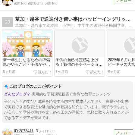
週間IN:
0
週間OUT:
7
月間IN:
0
草加・越谷で送迎付き習い事はハッピーイングリッシュアカデミー
20
草加市・越谷市で幼稚園、小学生、中学生の送迎付き民間学童、習い事（英会話、かけっこ、硬筆、書道、個別指導）をお探しなら、Happy English Academy（080-9426-5944）へ。草加市・越谷市でいつから習い事を始めますか？
新一年生になるための準備
子供の自己肯定感を上げ
2025年８月
親がやること・子供がやる
る！勉強のモチベーション
ピーキッズ大
こと別に解説
を無理なく引き出す方法
ープン、さらに2
5ヶ月前
7ヶ月前
8ヶ月前
に浦和駅前校
このブログのここがポイント
実用的な学習環境提案と多彩な教育コンテンツ
子どもたちの学びと成長を応援する内容で構成されており、家庭や外出先
で実践できる教育法や魅力的な体験談を紹介しています。親子や子供たち
が安心して学習や遊びを楽しめる工夫が満載で、気軽に取り入れることが
できるアイデアが豊富です。
2078411
3