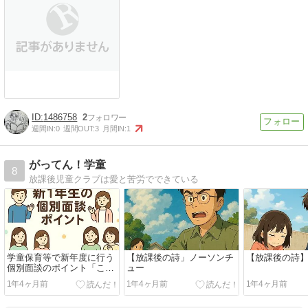
1486758
2
週間IN:
0
週間OUT:
3
月間IN:
1
がってん！学童
8
放課後児童クラブは愛と苦労でできている
学童保育等で新年度に行う
【放課後の詩」ノーソンチ
【放課後の詩
個別面談のポイント「こど
ュー
もの課題や困り感を柔らか
1年4ヶ月前
1年4ヶ月前
1年4ヶ月前
い表現で伝えて保護者との
信頼関係を築く」【言い換