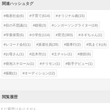
関連ハッシュタグ
格差社会(6)
子育て(614)
オリジナル曲(15)
目の不思議(1)
錯視(3)
シンガーソングライター(18)
学童保育(6)
小学生(114)
育児(383)
ネギちゃん(1)
レコード会社(1)
派遣社員(28)
親孝行(2)
気まぐれ(4)
お母さん(1)
志木市(1)
土チャレ(1)
挫折(6)
発泡スチロール(1)
チリモン(1)
歌手デビュー(1)
振動(1)
オーディション(12)
閲覧履歴
まだ履歴はありません。