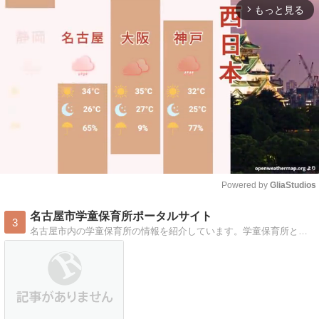
もっと見る
arrow_forward_ios
Powered by 
GliaStudios
Mute
名古屋市学童保育所ポータルサイト
3
名古屋市内の学童保育所の情報を紹介しています。学童保育所とは共働き家庭などの小学生に、放課後、家庭に代わって遊びや生活の場を提供する施設です。