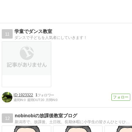
学童でダンス教室
11
ダンスで子どもを人気者にしていきます！
1923322
1
週間IN:
0
週間OUT:
20
月間IN:
0
nobinobiの放課後教室ブログ
12
新潟市で、放課後、土日祝、長期休暇に小学生の皆さんひとりひとりの興味関心を引き出し、自分の良い面や自己肯定感をのびのび育ててもらうため、日々奮闘しています！