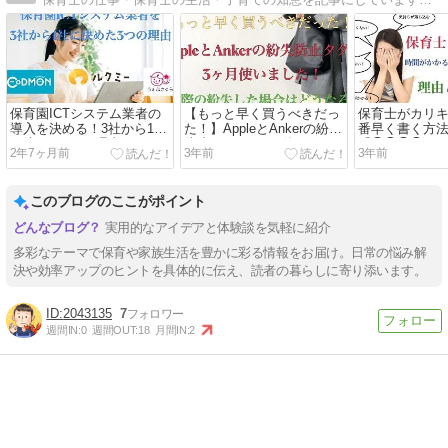
保育園ICTシステム業者の
【もっと早く買うべきだっ
保育士がカリ
導入を決める！3社から1社
た！】AppleとAnkerの紛失
番早く書く方
に決めた3つの理由〜コド
防止タグを3ヶ月使いまし
「◯◯◯◯や
2年7ヶ月前
3年前
3年前
モン、ルクミー、うぇぶさ
た！〜実際の紛失した場合
ュラムを書く時
くら〜
はどうなるの？どういう場
え方と3つの書
面で役立つ？〜
このブログのここがポイント
実用的なアイデアと体験談を気軽に紹介
多彩なテーマで保育や家族生活を豊かに彩る情報をお届け。日常の悩み解
決や効率アップのヒントを具体的に伝え、読者の暮らしに寄り添います。
2043135
7
週間IN:
0
週間OUT:
18
月間IN:
2